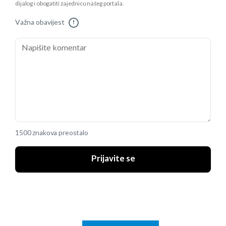
dijalog i obogatiti zajednicu našeg portala.
Važna obavijest
!
1500 znakova preostalo
Prijavite se