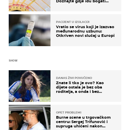
Doznajte gdje idu bogati
dobitci u Hrvatskoj
PACIJENT U IZOLACIJI
Vratio se virus koji je izazvao
međunarodnu uzbunu:
Otkriven novi slučaj u Europi
SHOW
DANAS ŽIVI POVUČENO
Znate li tko je ovo? Kao
dijete ostala je bez oba
roditelja, a onda i bez
milijuna koje je trebala
naslijediti
OPET PROBLEMI
Burne scene u trgovačkom
centru: Sergej Trifunović i
supruga uhićeni nakon