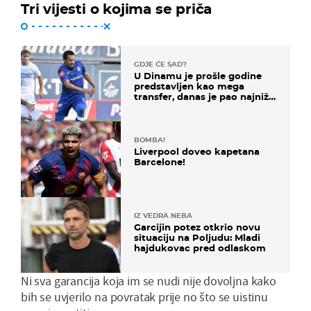
Tri vijesti o kojima se priča
GDJE ĆE SAD?
U Dinamu je prošle godine
predstavljen kao mega
transfer, danas je pao najniže
u karijeri
BOMBA!
Liverpool doveo kapetana
Barcelone!
IZ VEDRA NEBA
Garcijin potez otkrio novu
situaciju na Poljudu: Mladi
hajdukovac pred odlaskom
Ni sva garancija koja im se nudi nije dovoljna kako
bih se uvjerilo na povratak prije no što se uistinu