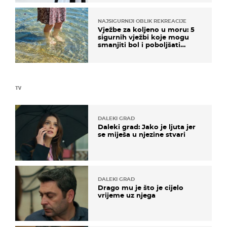
NAJSIGURNIJI OBLIK REKREACIJE
Vježbe za koljeno u moru: 5
sigurnih vježbi koje mogu
smanjiti bol i poboljšati
pokretljivost
TV
DALEKI GRAD
Daleki grad: Jako je ljuta jer
se miješa u njezine stvari
DALEKI GRAD
Drago mu je što je cijelo
vrijeme uz njega