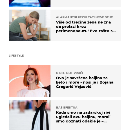
ALARMANTNI REZULTATI NOVE STUDIJE
Više od trećine žena ne zna
da prolazi kroz
perimenopauzu! Evo zašto su
simptomi toliko zbunjujući
LIFESTYLE
U NOJ NIJE VRUĆE
Ovo je savršena haljina za
ljeto i more - nosi je i Bojana
Gregorić Vejzović
BAŠ EFEKTNA
Kada smo na zadarskoj rivi
ugledali ovu haljinu, morali
smo doznati odakle je –
košta samo 18 eura