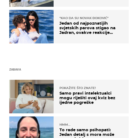
svađe!
"KAO DA SU NOVAK ĐOKOVIĆ"
Jedan od najpoznatijih
svjetskih parova stigao na
Jadran, ovakve reakcije
vjerojatno nisu očekivali
ZABAVA
POKAŽITE ŠTO ZNATE!
Samo pravi intelektualci
mogu riješiti ovaj kviz bez
ijedne pogreške
HMM…
To rade samo psihopati:
Jedan detalj s mora može