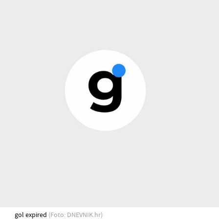
gol expired
(Foto: DNEVNIK.hr)