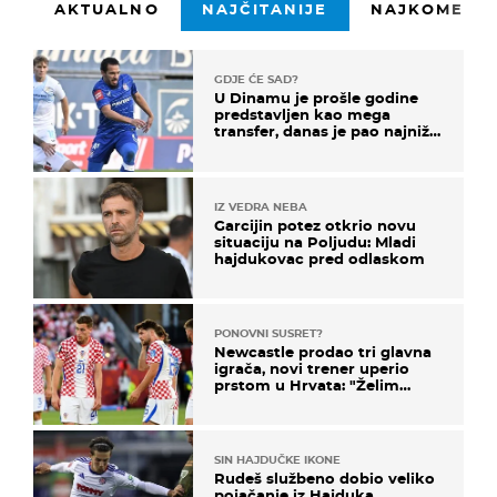
AKTUALNO
NAJČITANIJE
NAJKOMENTI
GDJE ĆE SAD?
U Dinamu je prošle godine
predstavljen kao mega
transfer, danas je pao najniže
u karijeri
IZ VEDRA NEBA
Garcijin potez otkrio novu
situaciju na Poljudu: Mladi
hajdukovac pred odlaskom
PONOVNI SUSRET?
Newcastle prodao tri glavna
igrača, novi trener uperio
prstom u Hrvata: "Želim
njega!"
SIN HAJDUČKE IKONE
Rudeš službeno dobio veliko
pojačanje iz Hajduka