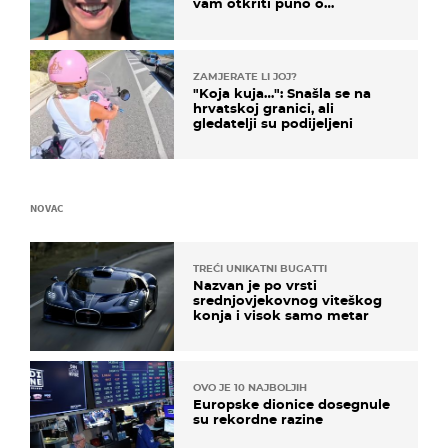
vam otkriti puno o
prijateljima
ZAMJERATE LI JOJ?
"Koja kuja…": Snašla se na
hrvatskoj granici, ali
gledatelji su podijeljeni
NOVAC
TREĆI UNIKATNI BUGATTI
Nazvan je po vrsti
srednjovjekovnog viteškog
konja i visok samo metar
OVO JE 10 NAJBOLJIH
Europske dionice dosegnule
su rekordne razine