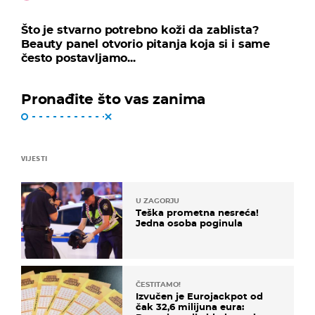
Što je stvarno potrebno koži da zablista?
Beauty panel otvorio pitanja koja si i same
često postavljamo...
Pronađite što vas zanima
VIJESTI
U ZAGORJU
Teška prometna nesreća!
Jedna osoba poginula
ČESTITAMO!
Izvučen je Eurojackpot od
čak 32,6 milijuna eura: