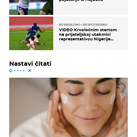
BESMISLENO I BESPOTREBNO
VIDEO Krvoločnim startom
na prijateljskoj utakmici
reprezentativcu Nigerije
završila sezona!
Nastavi čitati