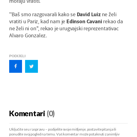
moraju vratiti.
''Baš smo razgovarali kako se
David Luiz
ne želi
vratiti u Pariz, kad nam je
Edinson Cavani
rekao da
ne želi ni on'', rekao je urugvajski reprezentativac
Alvaro Gonzalez.
PODIJELI
Komentari
(0)
Uključite se u raspravu – podijelite svoje mišljenje, postavite pitanja ili
ponudite svoj pogled na temu. Vaš komentar može potaknuti zanimljiv