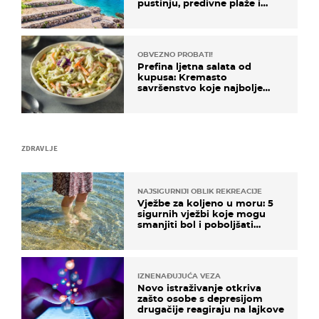
pustinju, predivne plaže i
uzbudljivu hranu
OBVEZNO PROBATI!
Prefina ljetna salata od
kupusa: Kremasto
savršenstvo koje najbolje
paše uz pečeno meso
ZDRAVLJE
NAJSIGURNIJI OBLIK REKREACIJE
Vježbe za koljeno u moru: 5
sigurnih vježbi koje mogu
smanjiti bol i poboljšati
pokretljivost
IZNENAĐUJUĆA VEZA
Novo istraživanje otkriva
zašto osobe s depresijom
drugačije reagiraju na lajkove