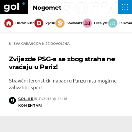
Nogome
Nogomet
Dnevnik.hr
Vijesti
Showbizz
Lifestyle
Putova
NI SVA GARANCIJA NIJE DOVOLJNA
Zvijezde PSG-a se zbog straha ne
vraćaju u Pariz!
Stravični teroristički napadi u Parizu nisu mogli ne
zahvatiti i sport...
GOL.HR
15.11.2015 @ 14:18
KOMENTARI