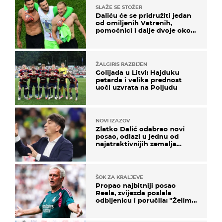
SLAŽE SE STOŽER
Daliću će se pridružiti jedan
od omiljenih Vatrenih,
pomoćnici i dalje dvoje oko
ponude
ŽALGIRIS RAZBIJEN
Golijada u Litvi: Hajduku
petarda i velika prednost
uoči uzvrata na Poljudu
NOVI IZAZOV
Zlatko Dalić odabrao novi
posao, odlazi u jednu od
najatraktivnijih zemalja
svijeta
ŠOK ZA KRALJEVE
Propao najbitniji posao
Reala, zvijezda poslala
odbijenicu i poručila: "Želim
u Barcelonu"