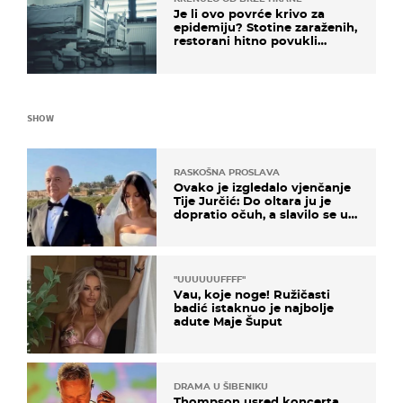
Je li ovo povrće krivo za
epidemiju? Stotine zaraženih,
restorani hitno povukli
proizvod
SHOW
RASKOŠNA PROSLAVA
Ovako je izgledalo vjenčanje
Tije Jurčić: Do oltara ju je
dopratio očuh, a slavilo se uz
Olivera i Rozgu
"UUUUUUFFFF"
Vau, koje noge! Ružičasti
badić istaknuo je najbolje
adute Maje Šuput
DRAMA U ŠIBENIKU
Thompson usred koncerta