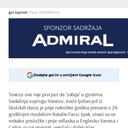
gol expired
(Foto: DNEVNIK.hr)
Dodajte gol.hr u omiljeni Google izvor
Tevezu ovo nije prvi put da 'zabija' u gostima.
Sadašnju suprugu Vanesu, inače ljubav još iz
školskih dana, je prije nekoliko godina prevario s 29-
godišnjim modelom Natalie Fassi. Ipak, stvari su se
nekako posložile i prije odlaska u Englesku Vanesa i
Carlos su se pomirili, vjenčali i dobili kćer.