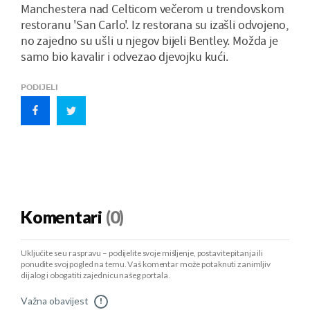
Manchestera nad Celticom večerom u trendovskom
restoranu 'San Carlo'. Iz restorana su izašli odvojeno,
no zajedno su ušli u njegov bijeli Bentley. Možda je
samo bio kavalir i odvezao djevojku kući.
PODIJELI
Komentari
(0)
Uključite se u raspravu – podijelite svoje mišljenje, postavite pitanja ili
ponudite svoj pogled na temu. Vaš komentar može potaknuti zanimljiv
dijalog i obogatiti zajednicu našeg portala.
Važna obavijest
!