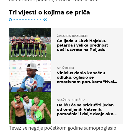
Tri vijesti o kojima se priča
ŽALGIRIS RAZBIJEN
Golijada u Litvi: Hajduku
petarda i velika prednost
uoči uzvrata na Poljudu
SLUŽBENO
Vinicius donio konačnu
odluku, oglasio se
emotivnom porukom: "Hvala
vam svima"
SLAŽE SE STOŽER
Daliću će se pridružiti jedan
od omiljenih Vatrenih,
pomoćnici i dalje dvoje oko
ponude
Tevez se negdje početkom godine samoproglasio