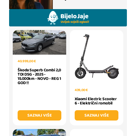
40.999,00 €
Škoda Superb Combi 2,0
TDI DSG - 2025 -
15.000km - NOVO - REG 1
GOD !!
439,00 €
Xiaomi Electric Scooter
6 - Električni romobil
SAZNAJ VIŠE
SAZNAJ VIŠE