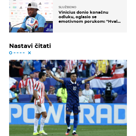
SLUŽBENO
Vinicius donio konačnu
odluku, oglasio se
emotivnom porukom: "Hvala
vam svima"
Nastavi čitati