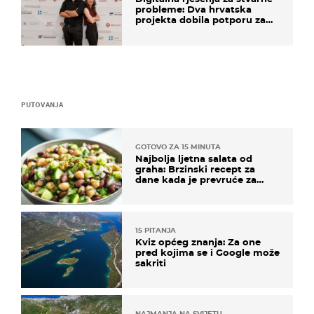
probleme: Dva hrvatska
projekta dobila potporu za
razvoj
PUTOVANJA
GOTOVO ZA 15 MINUTA
Najbolja ljetna salata od
graha: Brzinski recept za
dane kada je prevruće za
kuhanje
15 PITANJA
Kviz općeg znanja: Za one
pred kojima se i Google može
sakriti
NAJMANJA NA SVIJETU