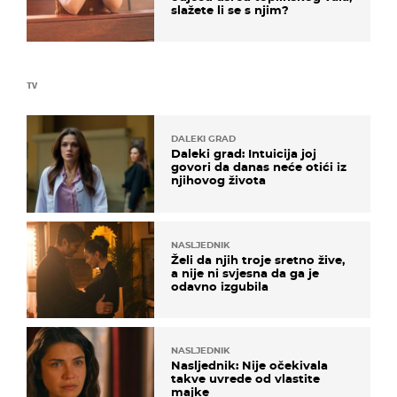
slažete li se s njim?
TV
DALEKI GRAD
Daleki grad: Intuicija joj
govori da danas neće otići iz
njihovog života
NASLJEDNIK
Želi da njih troje sretno žive,
a nije ni svjesna da ga je
odavno izgubila
NASLJEDNIK
Nasljednik: Nije očekivala
takve uvrede od vlastite
majke