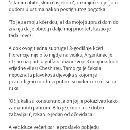
'odanim obiteljskim čovjekom', pozirajući s dječjom
dudom u ustima nakon postignutog pogotka.
'To je za moju kćerkicu, a i da mojoj supruzi dam do
znanja da je obitelj i dalje moj prioritet', kazao je
tada Tevez.
A dok ovog tjedna supruge i 3-godišnje kćeri
Florencije nije bilo nigdje na vidiku, Argentinac je
otišao na partiju golfa u blizini svoje 3 milijuna funti
vrijedne vile u Cheshireu. Tamo ga je čekala
nepoznata plavokosa djevojka s kojom je
prvo odigrao rundu, a potom su viđeni držeći se za
ruke.
'Očijukali su konstantno, a on joj je pokazivao kako
zamahnuti palicom. Bilo je očito da se dobro
zabavljaju', rekao je jedan od očevidaca.
A već iduće večeri par je proslavio pobjedu