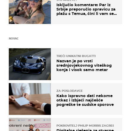
Isključio komentare: Par iz
Srbije preporučio spravicu za
plažu s Temua, čini li vam se
ovo sigurnim?
NOVAC
TREĆI UNIKATNI BUGATTI
Nazvan je po vrsti
srednjovjekovnog viteškog
konja i visok samo metar
ZA POSLODAVCE
Kako ispravno dati nekome
otkaz i izbjeći najčešće
pogreške te sudske sporove
POKROVITELJ PHILIP MORRIS ZAGREB
Digitalna rješenja za stvarne