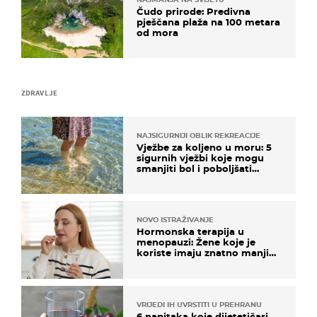
Čudo prirode: Predivna
pješčana plaža na 100 metara
od mora
ZDRAVLJE
NAJSIGURNIJI OBLIK REKREACIJE
Vježbe za koljeno u moru: 5
sigurnih vježbi koje mogu
smanjiti bol i poboljšati
pokretljivost
NOVO ISTRAŽIVANJE
Hormonska terapija u
menopauzi: Žene koje je
koriste imaju znatno manji
rizik od ovoga
VRIJEDI IH UVRSTITI U PREHRANU
6 napitaka koje dijetetičari