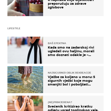
preporučuju za zdrave
zglobove
LIFESTYLE
BAŠ EFEKTNA
Kada smo na zadarskoj rivi
ugledali ovu haljinu, morali
smo doznati odakle je –
košta samo 18 eura
NAJSIGURNIJI OBLIK REKREACIJE
Vježbe za koljeno u moru: 5
sigurnih vježbi koje mogu
smanjiti bol i poboljšati
pokretljivost
(NE)PRIMJERENA?
Svećenik kritizirao kratku
odjeću usred toplinskog vala,