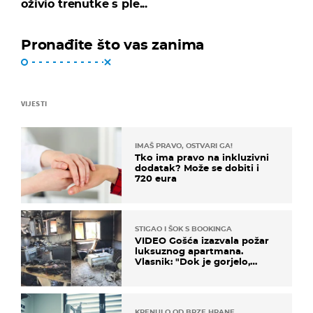
oživio trenutke s ple...
Pronađite što vas zanima
VIJESTI
IMAŠ PRAVO, OSTVARI GA!
Tko ima pravo na inkluzivni
dodatak? Može se dobiti i
720 eura
STIGAO I ŠOK S BOOKINGA
VIDEO Gošća izazvala požar
luksuznog apartmana.
Vlasnik: "Dok je gorjelo,
smijali su se, pili i pokazivali
mi srednji prst"
KRENULO OD BRZE HRANE