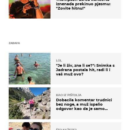
iznenada prekinuo pjesmu:
"Zovite hitnu!"
ZABAVA
LOL
"Je li živ, zna li se?": Snimka s
Jadrana postala hit, radi li i
vaš muž ovo?
KAO IZ PIŠTOLJA
Dobacila komentar trudnici
bez noge, a muž ispalio
odgovor kao da je samo
čekao…
ŠTO KAŽETE?