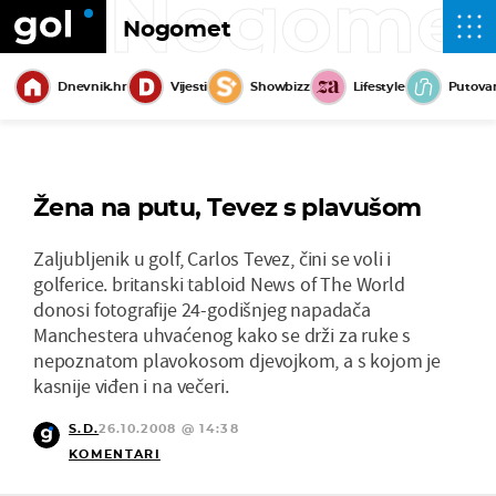
Nogome
Nogomet
Dnevnik.hr
Vijesti
Showbizz
Lifestyle
Putova
Žena na putu, Tevez s plavušom
Zaljubljenik u golf, Carlos Tevez, čini se voli i
golferice. britanski tabloid News of The World
donosi fotografije 24-godišnjeg napadača
Manchestera uhvaćenog kako se drži za ruke s
nepoznatom plavokosom djevojkom, a s kojom je
kasnije viđen i na večeri.
S.D.
26.10.2008 @ 14:38
KOMENTARI