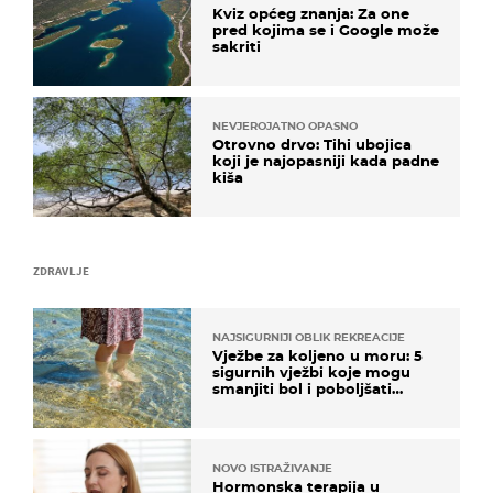
Kviz općeg znanja: Za one
pred kojima se i Google može
sakriti
NEVJEROJATNO OPASNO
Otrovno drvo: Tihi ubojica
koji je najopasniji kada padne
kiša
ZDRAVLJE
NAJSIGURNIJI OBLIK REKREACIJE
Vježbe za koljeno u moru: 5
sigurnih vježbi koje mogu
smanjiti bol i poboljšati
pokretljivost
NOVO ISTRAŽIVANJE
Hormonska terapija u