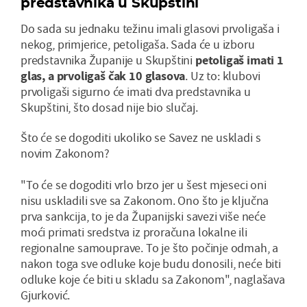
predstavnika u Skupštini
Do sada su jednaku težinu imali glasovi prvoligaša i
nekog, primjerice, petoligaša. Sada će u izboru
predstavnika Županije u Skupštini
petoligaš imati 1
glas, a prvoligaš čak 10 glasova
. Uz to: klubovi
prvoligaši sigurno će imati dva predstavnika u
Skupštini, što dosad nije bio slučaj.
Što će se dogoditi ukoliko se Savez ne uskladi s
novim Zakonom?
"To će se dogoditi vrlo brzo jer u šest mjeseci oni
nisu uskladili sve sa Zakonom. Ono što je ključna
prva sankcija, to je da Županijski savezi više neće
moći primati sredstva iz proračuna lokalne ili
regionalne samouprave. To je što počinje odmah, a
nakon toga sve odluke koje budu donosili, neće biti
odluke koje će biti u skladu sa Zakonom", naglašava
Gjurković.