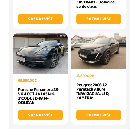
EKSTRAKT - Botanical
sante d.o.o.
SAZNAJ VIŠE
SAZNAJ VIŠE
15.800,00 €
69.990,00 €
Peugeot 2008 1.2
Puretech Allure
Porsche Panamera 2.9
*NAVIGACIJA, LED,
V6 4 DCT-1 VLASNIK-
KAMERA*
21COL-LED-KAM-
ODLIČAN
SAZNAJ VIŠE
SAZNAJ VIŠE