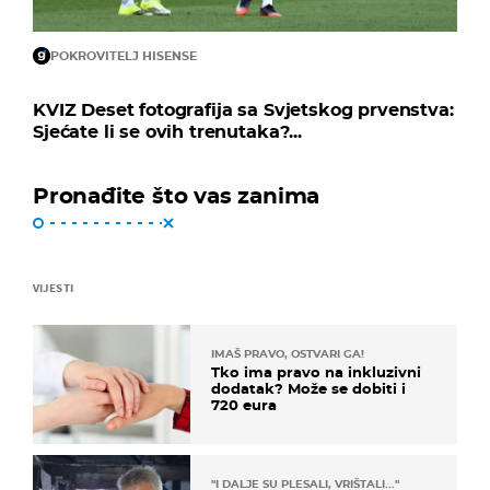
POKROVITELJ HISENSE
KVIZ Deset fotografija sa Svjetskog prvenstva:
Sjećate li se ovih trenutaka?...
Pronađite što vas zanima
VIJESTI
IMAŠ PRAVO, OSTVARI GA!
Tko ima pravo na inkluzivni
dodatak? Može se dobiti i
720 eura
"I DALJE SU PLESALI, VRIŠTALI..."