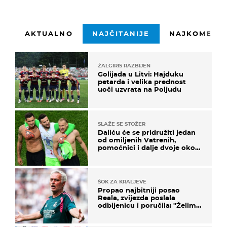
AKTUALNO
NAJČITANIJE
NAJKOMENTI
ŽALGIRIS RAZBIJEN
Golijada u Litvi: Hajduku
petarda i velika prednost
uoči uzvrata na Poljudu
SLAŽE SE STOŽER
Daliću će se pridružiti jedan
od omiljenih Vatrenih,
pomoćnici i dalje dvoje oko
ponude
ŠOK ZA KRALJEVE
Propao najbitniji posao
Reala, zvijezda poslala
odbijenicu i poručila: "Želim
u Barcelonu"