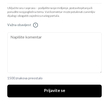
Uključite se u raspravu – podijelite svoje mišljenje, postavite pitanja ili
ponudite svoj pogled na temu. Vaš komentar može potaknuti zanimljiv
dijalog i obogatiti zajednicu našeg portala.
Važna obavijest
!
1500 znakova preostalo
Prijavite se