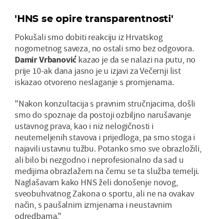
'HNS se opire transparentnosti'
Pokušali smo dobiti reakciju iz Hrvatskog
nogometnog saveza, no ostali smo bez odgovora.
Damir Vrbanović
kazao je da se nalazi na putu, no
prije 10-ak dana jasno je u izjavi za Večernji list
iskazao otvoreno neslaganje s promjenama.
"Nakon konzultacija s pravnim stručnjacima, došli
smo do spoznaje da postoji ozbiljno narušavanje
ustavnog prava, kao i niz nelogičnosti i
neutemeljenih stavova i prijedloga, pa smo stoga i
najavili ustavnu tužbu. Potanko smo sve obrazložili,
ali bilo bi nezgodno i neprofesionalno da sad u
medijima obrazlažem na čemu se ta služba temelji.
Naglašavam kako HNS želi donošenje novog,
sveobuhvatnog Zakona o sportu, ali ne na ovakav
način, s paušalnim izmjenama i neustavnim
odredbama."