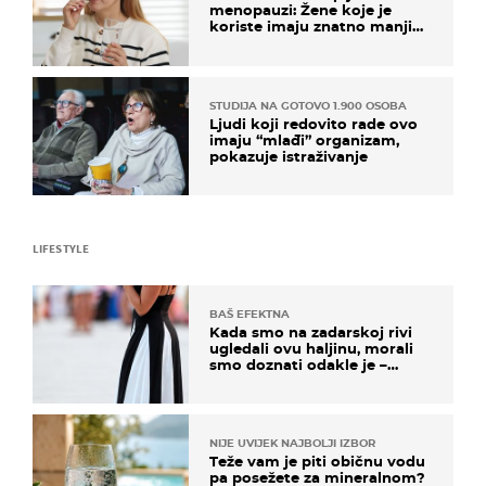
menopauzi: Žene koje je
koriste imaju znatno manji
rizik od ovoga
STUDIJA NA GOTOVO 1.900 OSOBA
Ljudi koji redovito rade ovo
imaju “mlađi” organizam,
pokazuje istraživanje
LIFESTYLE
BAŠ EFEKTNA
Kada smo na zadarskoj rivi
ugledali ovu haljinu, morali
smo doznati odakle je –
košta samo 18 eura
NIJE UVIJEK NAJBOLJI IZBOR
Teže vam je piti običnu vodu
pa posežete za mineralnom?