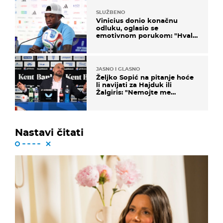
SLUŽBENO
Vinicius donio konačnu
odluku, oglasio se
emotivnom porukom: "Hvala
vam svima"
JASNO I GLASNO
Željko Sopić na pitanje hoće
li navijati za Hajduk ili
Žalgiris: "Nemojte me
vrijeđati"
Nastavi čitati