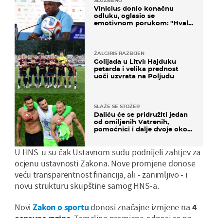
SLUŽBENO
Vinicius donio konačnu
odluku, oglasio se
emotivnom porukom: "Hvala
vam svima"
ŽALGIRIS RAZBIJEN
Golijada u Litvi: Hajduku
petarda i velika prednost
uoči uzvrata na Poljudu
SLAŽE SE STOŽER
Daliću će se pridružiti jedan
od omiljenih Vatrenih,
pomoćnici i dalje dvoje oko
ponude
U HNS-u su čak Ustavnom sudu podnijeli zahtjev za
ocjenu ustavnosti Zakona. Nove promjene donose
veću transparentnost financija, ali - zanimljivo - i
novu strukturu skupštine samog HNS-a.
Novi
Zakon o sportu
donosi značajne izmjene na
4