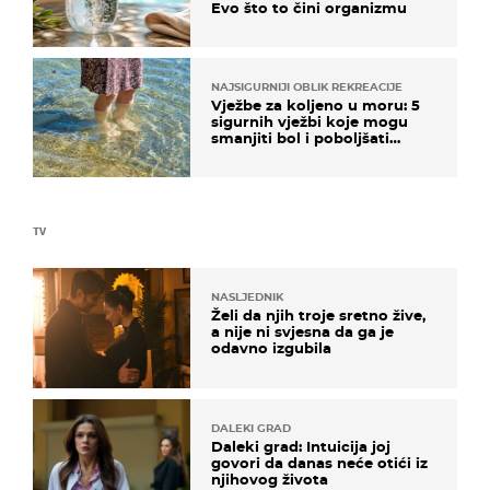
Evo što to čini organizmu
NAJSIGURNIJI OBLIK REKREACIJE
Vježbe za koljeno u moru: 5
sigurnih vježbi koje mogu
smanjiti bol i poboljšati
pokretljivost
TV
NASLJEDNIK
Želi da njih troje sretno žive,
a nije ni svjesna da ga je
odavno izgubila
DALEKI GRAD
Daleki grad: Intuicija joj
govori da danas neće otići iz
njihovog života