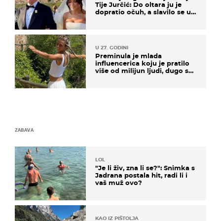
Tije Jurčić: Do oltara ju je
dopratio očuh, a slavilo se uz
Olivera i Rozgu
U 27. GODINI
Preminula je mlada
influencerica koju je pratilo
više od milijun ljudi, dugo se
borila s opakom bolesti
ZABAVA
LOL
"Je li živ, zna li se?": Snimka s
Jadrana postala hit, radi li i
vaš muž ovo?
KAO IZ PIŠTOLJA