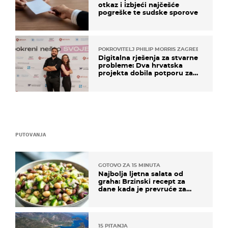
otkaz i izbjeći najčešće
pogreške te sudske sporove
POKROVITELJ PHILIP MORRIS ZAGREB
Digitalna rješenja za stvarne
probleme: Dva hrvatska
projekta dobila potporu za
razvoj
PUTOVANJA
GOTOVO ZA 15 MINUTA
Najbolja ljetna salata od
graha: Brzinski recept za
dane kada je prevruće za
kuhanje
15 PITANJA