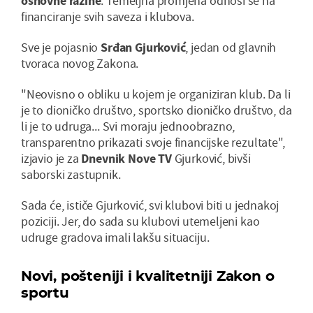
osnovne razine
. Temeljna promjena odnosi se na
financiranje svih saveza i klubova.
Sve je pojasnio
Srđan Gjurković
, jedan od glavnih
tvoraca novog Zakona.
"Neovisno o obliku u kojem je organiziran klub. Da li
je to dioničko društvo, sportsko dioničko društvo, da
li je to udruga... Svi moraju jednoobrazno,
transparentno prikazati svoje financijske rezultate",
izjavio je za
Dnevnik Nove TV
Gjurković, bivši
saborski zastupnik.
Sada će, ističe Gjurković, svi klubovi biti u jednakoj
poziciji. Jer, do sada su klubovi utemeljeni kao
udruge gradova imali lakšu situaciju.
Novi, pošteniji i kvalitetniji Zakon o
sportu