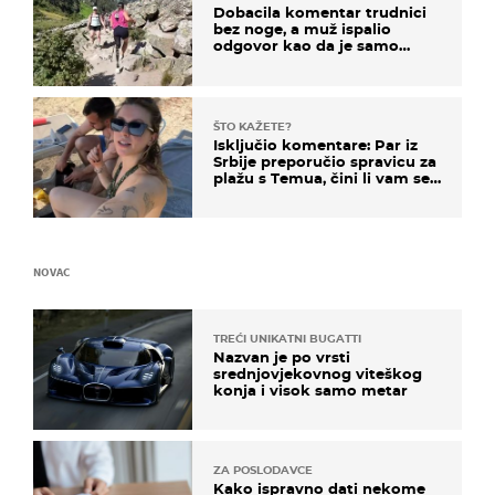
Dobacila komentar trudnici
bez noge, a muž ispalio
odgovor kao da je samo
čekao…
ŠTO KAŽETE?
Isključio komentare: Par iz
Srbije preporučio spravicu za
plažu s Temua, čini li vam se
ovo sigurnim?
NOVAC
TREĆI UNIKATNI BUGATTI
Nazvan je po vrsti
srednjovjekovnog viteškog
konja i visok samo metar
ZA POSLODAVCE
Kako ispravno dati nekome