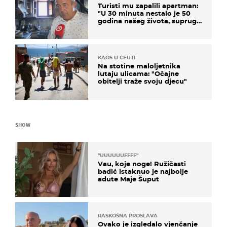
Turisti mu zapalili apartman:
"U 30 minuta nestalo je 50
godina našeg života, supruga
i ja ne možemo oka sklopiti"
KAOS U CEUTI
Na stotine maloljetnika
lutaju ulicama: "Očajne
obitelji traže svoju djecu"
SHOW
"UUUUUUFFFF"
Vau, koje noge! Ružičasti
badić istaknuo je najbolje
adute Maje Šuput
RASKOŠNA PROSLAVA
Ovako je izgledalo vjenčanje