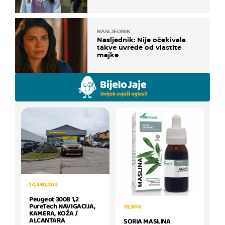
NASLJEDNIK
Nasljednik: Nije očekivala
takve uvrede od vlastite
majke
14.490,00 €
Peugeot 3008 1,2
PureTech NAVIGACIJA,
18,90 €
KAMERA, KOŽA /
ALCANTARA
SORIA MASLINA