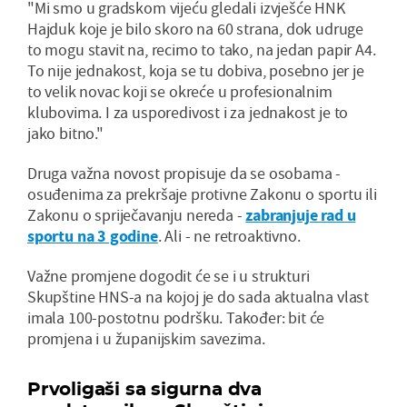
"Mi smo u gradskom vijeću gledali izvješće HNK
Hajduk koje je bilo skoro na 60 strana, dok udruge
to mogu stavit na, recimo to tako, na jedan papir A4.
To nije jednakost, koja se tu dobiva, posebno jer je
to velik novac koji se okreće u profesionalnim
klubovima. I za usporedivost i za jednakost je to
jako bitno."
Druga važna novost propisuje da se osobama -
osuđenima za prekršaje protivne Zakonu o sportu ili
Zakonu o spriječavanju nereda -
zabranjuje rad u
sportu na 3 godine
. Ali - ne retroaktivno.
Važne promjene dogodit će se i u strukturi
Skupštine HNS-a na kojoj je do sada aktualna vlast
imala 100-postotnu podršku. Također: bit će
promjena i u županijskim savezima.
Prvoligaši sa sigurna dva