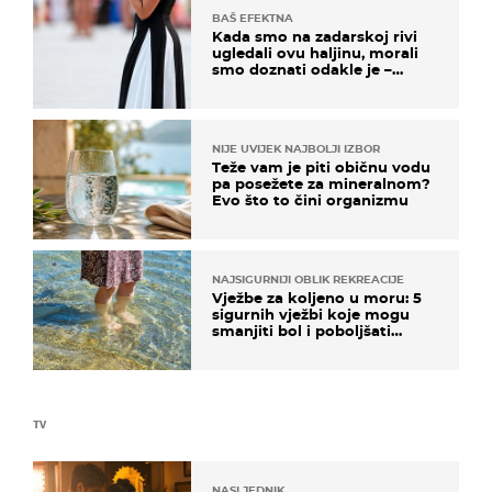
BAŠ EFEKTNA
Kada smo na zadarskoj rivi
ugledali ovu haljinu, morali
smo doznati odakle je –
košta samo 18 eura
NIJE UVIJEK NAJBOLJI IZBOR
Teže vam je piti običnu vodu
pa posežete za mineralnom?
Evo što to čini organizmu
NAJSIGURNIJI OBLIK REKREACIJE
Vježbe za koljeno u moru: 5
sigurnih vježbi koje mogu
smanjiti bol i poboljšati
pokretljivost
TV
NASLJEDNIK