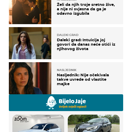
Želi da njih troje sretno žive,
a nije ni svjesna da ga je
odavno izgubila
DALEKI GRAD
Daleki grad: Intuicija joj
govori da danas neće otići iz
njihovog života
NASLJEDNIK
Nasljednik: Nije očekivala
takve uvrede od vlastite
majke