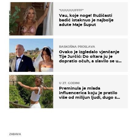
"UUUUUUFFFF"
Vau, koje noge! Ružičasti
badić istaknuo je najbolje
adute Maje Šuput
RASKOŠNA PROSLAVA
Ovako je izgledalo vjenčanje
Tije Jurčić: Do oltara ju je
dopratio očuh, a slavilo se uz
Olivera i Rozgu
U 27. GODINI
Preminula je mlada
influencerica koju je pratilo
više od milijun ljudi, dugo se
borila s opakom bolesti
ZABAVA