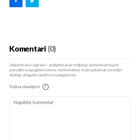
Komentari
(0)
Uključite se u raspravu – podijelite svoje mišljenje, postavite pitanja ili
ponudite svoj pogled na temu. Vaš komentar može potaknuti zanimljiv
dijalog i obogatiti zajednicu našeg portala.
Važna obavijest
!