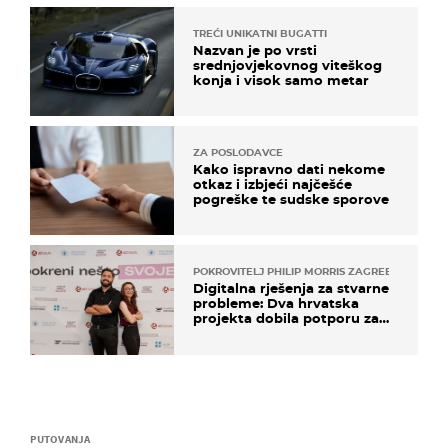
TREĆI UNIKATNI BUGATTI
Nazvan je po vrsti
srednjovjekovnog viteškog
konja i visok samo metar
ZA POSLODAVCE
Kako ispravno dati nekome
otkaz i izbjeći najčešće
pogreške te sudske sporove
POKROVITELJ PHILIP MORRIS ZAGREB
Digitalna rješenja za stvarne
probleme: Dva hrvatska
projekta dobila potporu za
razvoj
PUTOVANJA