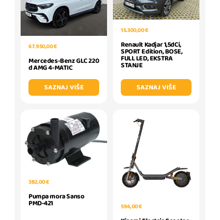
15.300,00 €
Renault Kadjar 1,5dCi,
67.950,00 €
SPORT Edition, BOSE,
FULL LED, EKSTRA
Mercedes-Benz GLC 220
STANJE
d AMG 4-MATIC
SAZNAJ VIŠE
SAZNAJ VIŠE
382,00 €
Pumpa mora Sanso
PMD-421
594,00 €