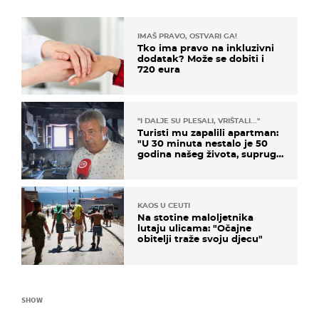
IMAŠ PRAVO, OSTVARI GA!
Tko ima pravo na inkluzivni
dodatak? Može se dobiti i
720 eura
"I DALJE SU PLESALI, VRIŠTALI..."
Turisti mu zapalili apartman:
"U 30 minuta nestalo je 50
godina našeg života, supruga
i ja ne možemo oka sklopiti"
KAOS U CEUTI
Na stotine maloljetnika
lutaju ulicama: "Očajne
obitelji traže svoju djecu"
SHOW