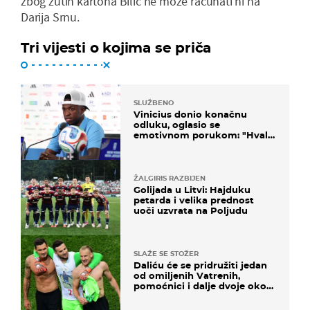
zbog žutih kartona Bilić ne može računati ni na
Darija Srnu.
Tri vijesti o kojima se priča
SLUŽBENO
Vinicius donio konačnu
odluku, oglasio se
emotivnom porukom: "Hvala
vam svima"
ŽALGIRIS RAZBIJEN
Golijada u Litvi: Hajduku
petarda i velika prednost
uoči uzvrata na Poljudu
SLAŽE SE STOŽER
Daliću će se pridružiti jedan
od omiljenih Vatrenih,
pomoćnici i dalje dvoje oko
ponude