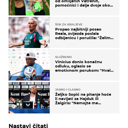
od omiljenih Vatrenih,
pomoćnici i dalje dvoje oko
ponude
ŠOK ZA KRALJEVE
Propao najbitniji posao
Reala, zvijezda poslala
odbijenicu i poručila: "Želim
u Barcelonu"
SLUŽBENO
Vinicius donio konačnu
odluku, oglasio se
emotivnom porukom: "Hvala
vam svima"
JASNO I GLASNO
Željko Sopić na pitanje hoće
li navijati za Hajduk ili
Žalgiris: "Nemojte me
vrijeđati"
Nastavi čitati