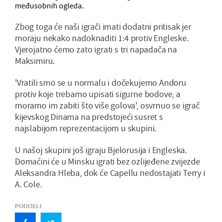
međusobnih ogleda.
Zbog toga će naši igrači imati dodatni pritisak jer
moraju nekako nadoknaditi 1:4 protiv Engleske.
Vjerojatno ćemo zato igrati s tri napadača na
Maksimiru.
'Vratili smo se u normalu i dočekujemo Andoru
protiv koje trebamo upisati sigurne bodove, a
moramo im zabiti što više golova', osvrnuo se igrač
kijevskog Dinama na predstojeći susret s
najslabijom reprezentacijom u skupini.
U našoj skupini još igraju Bjelorusija i Engleska.
Domaćini će u Minsku igrati bez ozlijeđene zvijezde
Aleksandra Hleba, dok će Capellu nedostajati Terry i
A. Cole.
PODIJELI