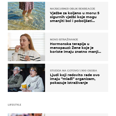
NAJSIGURNIJI OBLIK REKREACIJE
Vježbe za koljeno u moru: 5
sigurnih vježbi koje mogu
smanjiti bol i poboljšati
pokretljivost
NOVO ISTRAŽIVANJE
Hormonska terapija u
menopauzi: Žene koje je
koriste imaju znatno manji
rizik od ovoga
STUDIJA NA GOTOVO 1.900 OSOBA
Ljudi koji redovito rade ovo
imaju “mlađi” organizam,
pokazuje istraživanje
LIFESTYLE