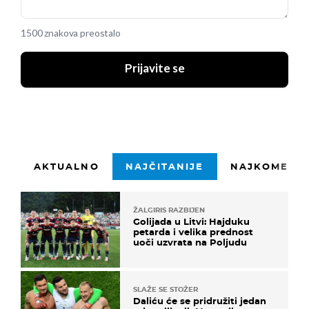
1500 znakova preostalo
Prijavite se
AKTUALNO
NAJČITANIJE
NAJKOMENTI
ŽALGIRIS RAZBIJEN
Golijada u Litvi: Hajduku
petarda i velika prednost
uoči uzvrata na Poljudu
SLAŽE SE STOŽER
Daliću će se pridružiti jedan