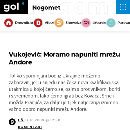
Nogome
Nogomet
Dnevnik.hr
Vijesti
Showbizz
Lifestyle
Putova
Vukojević: Moramo napuniti mrežu
Andore
Toliko spominjani bod iz Ukrajine možemo
zaboraviti, jer u srijedu nas čeka nova kvalifikacijska
utakmica u kojoj ćemo se, osim s protivnikom, boriti
i s vremenom. Iako ćemo igrati bez Kovača, Srne i
možda Pranjića, za daljni je tijek natjecanja iznimno
važno dobro napuniti mrežu Andore.
I.Š.
13.10.2008 @ 17:50
KOMENTARI