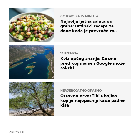
GOTOVO ZA 15 MINUTA
Najbolja ljetna salata od
graha: Brzinski recept za
dane kada je prevruće za
kuhanje
15 PITANJA
Kviz općeg znanja: Za one
pred kojima se i Google može
sakriti
NEVJEROJATNO OPASNO
Otrovno drvo: Tihi ubojica
koji je najopasniji kada padne
kiša
ZDRAVLJE