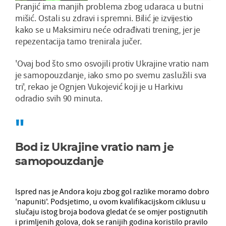
Pranjić ima manjih problema zbog udaraca u butni
mišić. Ostali su zdravi i spremni. Bilić je izvijestio
kako se u Maksimiru neće odrađivati trening, jer je
repezentacija tamo trenirala jučer.
'Ovaj bod što smo osvojili protiv Ukrajine vratio nam
je samopouzdanje, iako smo po svemu zaslužili sva
tri', rekao je Ognjen Vukojević koji je u Harkivu
odradio svih 90 minuta.
Bod iz Ukrajine vratio nam je
samopouzdanje
Ispred nas je Andora koju zbog gol razlike moramo dobro
'napuniti'. Podsjetimo, u ovom kvalifikacijskom ciklusu u
slučaju istog broja bodova gledat će se omjer postignutih
i primljenih golova, dok se ranijih godina koristilo pravilo