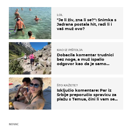
LOL
"Je li živ, zna li se?": Snimka s
Jadrana postala hit, radi li i
vaš muž ovo?
KAO IZ PIŠTOLJA
Dobacila komentar trudnici
bez noge, a muž ispalio
odgovor kao da je samo
čekao…
ŠTO KAŽETE?
Isključio komentare: Par iz
Srbije preporučio spravicu za
plažu s Temua, čini li vam se
ovo sigurnim?
NOVAC