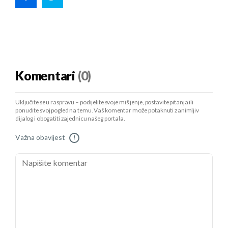
Komentari
(0)
Uključite se u raspravu – podijelite svoje mišljenje, postavite pitanja ili
ponudite svoj pogled na temu. Vaš komentar može potaknuti zanimljiv
dijalog i obogatiti zajednicu našeg portala.
Važna obavijest
!