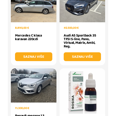
8.890,00 €
45.500,00 €
Mercedes C klasa
Audi A5 Sportback 35
karavan 220cdi
TFSI S-line, Pano,
Virtual, Matrix, Ambi,
Reg.
SAZNAJ VIŠE
SAZNAJ VIŠE
11.300,00 €
Renault megane 1.3