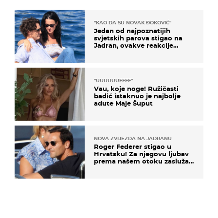
"KAO DA SU NOVAK ĐOKOVIĆ"
Jedan od najpoznatijih
svjetskih parova stigao na
Jadran, ovakve reakcije
vjerojatno nisu očekivali
"UUUUUUFFFF"
Vau, koje noge! Ružičasti
badić istaknuo je najbolje
adute Maje Šuput
NOVA ZVIJEZDA NA JADRANU
Roger Federer stigao u
Hrvatsku! Za njegovu ljubav
prema našem otoku zaslužan
je jedan poznati Hrvat