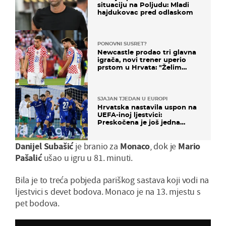
situaciju na Poljudu: Mladi
hajdukovac pred odlaskom
PONOVNI SUSRET?
Newcastle prodao tri glavna
igrača, novi trener uperio
prstom u Hrvata: "Želim
njega!"
SJAJAN TJEDAN U EUROPI
Hrvatska nastavila uspon na
UEFA-inoj ljestvici:
Preskočena je još jedna
država
Danijel Subašić
je branio za
Monaco
, dok je
Mario
Pašalić
ušao u igru u 81. minuti.
Bila je to treća pobjeda pariškog sastava koji vodi na
ljestvici s devet bodova. Monaco je na 13. mjestu s
pet bodova.