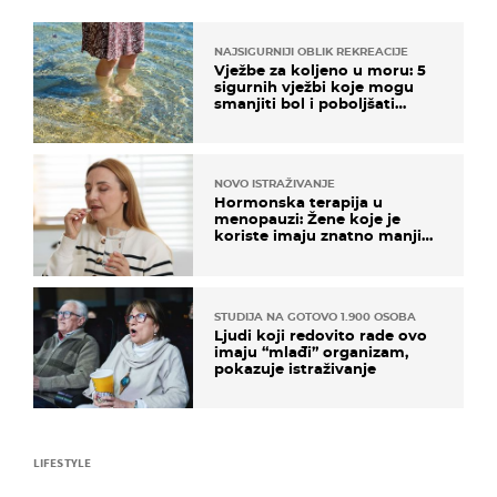
NAJSIGURNIJI OBLIK REKREACIJE
Vježbe za koljeno u moru: 5
sigurnih vježbi koje mogu
smanjiti bol i poboljšati
pokretljivost
NOVO ISTRAŽIVANJE
Hormonska terapija u
menopauzi: Žene koje je
koriste imaju znatno manji
rizik od ovoga
STUDIJA NA GOTOVO 1.900 OSOBA
Ljudi koji redovito rade ovo
imaju “mlađi” organizam,
pokazuje istraživanje
LIFESTYLE