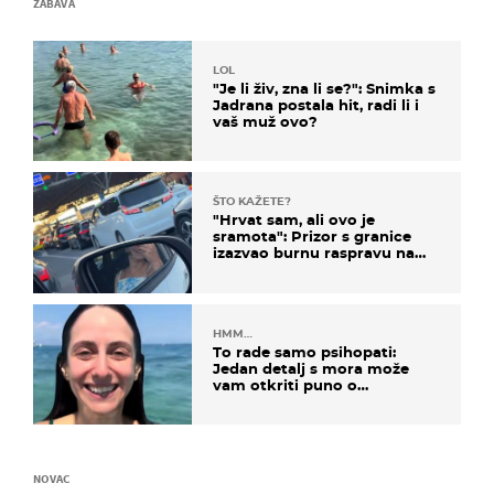
ZABAVA
LOL
"Je li živ, zna li se?": Snimka s
Jadrana postala hit, radi li i
vaš muž ovo?
ŠTO KAŽETE?
"Hrvat sam, ali ovo je
sramota": Prizor s granice
izazvao burnu raspravu na
društvenim mrežama
HMM…
To rade samo psihopati:
Jedan detalj s mora može
vam otkriti puno o
prijateljima
NOVAC