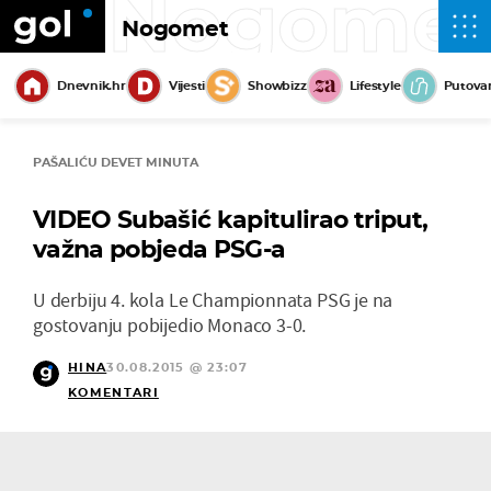
Nogome
Nogomet
Dnevnik.hr
Vijesti
Showbizz
Lifestyle
Putova
PAŠALIĆU DEVET MINUTA
VIDEO Subašić kapitulirao triput,
važna pobjeda PSG-a
U derbiju 4. kola Le Championnata PSG je na
gostovanju pobijedio Monaco 3-0.
HINA
30.08.2015 @ 23:07
KOMENTARI