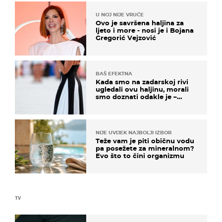
U NOJ NIJE VRUĆE
Ovo je savršena haljina za
ljeto i more - nosi je i Bojana
Gregorić Vejzović
BAŠ EFEKTNA
Kada smo na zadarskoj rivi
ugledali ovu haljinu, morali
smo doznati odakle je –
košta samo 18 eura
NIJE UVIJEK NAJBOLJI IZBOR
Teže vam je piti običnu vodu
pa posežete za mineralnom?
Evo što to čini organizmu
TV