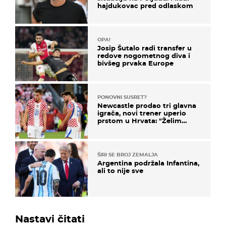
hajdukovac pred odlaskom
OPA!
Josip Šutalo radi transfer u
redove nogometnog diva i
bivšeg prvaka Europe
PONOVNI SUSRET?
Newcastle prodao tri glavna
igrača, novi trener uperio
prstom u Hrvata: "Želim
njega!"
ŠIRI SE BROJ ZEMALJA
Argentina podržala Infantina,
ali to nije sve
Nastavi čitati