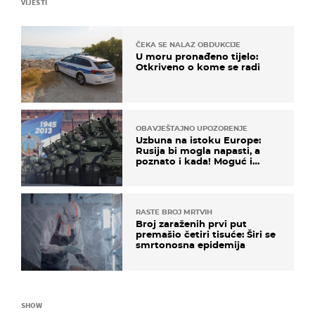
VIJESTI
ČEKA SE NALAZ OBDUKCIJE
U moru pronađeno tijelo:
Otkriveno o kome se radi
OBAVJEŠTAJNO UPOZORENJE
Uzbuna na istoku Europe:
Rusija bi mogla napasti, a
poznato i kada! Moguć i
kopneni upad u članicu
NATO-a
RASTE BROJ MRTVIH
Broj zaraženih prvi put
premašio četiri tisuće: Širi se
smrtonosna epidemija
SHOW