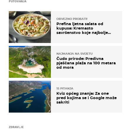
PUTOVANJA
OBVEZNO PROBATI!
Prefina ljetna salata od
kupusa: Kremasto
savršenstvo koje najbolje
paše uz pečeno meso
NAJMANJA NA SVIJETU
Čudo prirode: Predivna
pješčana plaža na 100 metara
od mora
15 PITANJA
Kviz općeg znanja: Za one
pred kojima se i Google može
sakriti
ZDRAVLJE