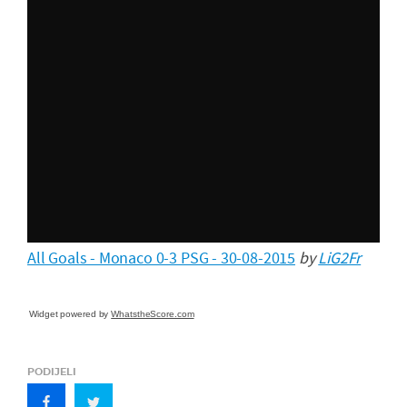
All Goals - Monaco 0-3 PSG - 30-08-2015
by
LiG2Fr
Widget powered by
WhatstheScore.com
PODIJELI