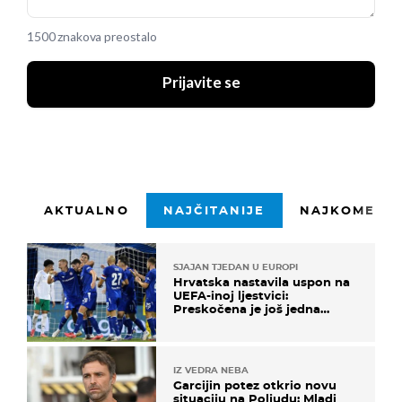
1500 znakova preostalo
Prijavite se
AKTUALNO
NAJČITANIJE
NAJKOMENTI
SJAJAN TJEDAN U EUROPI
Hrvatska nastavila uspon na
UEFA-inoj ljestvici:
Preskočena je još jedna
država
IZ VEDRA NEBA
Garcijin potez otkrio novu
situaciju na Poljudu: Mladi