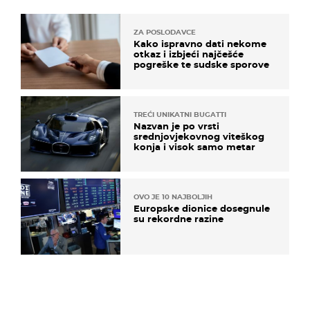
ZA POSLODAVCE
Kako ispravno dati nekome
otkaz i izbjeći najčešće
pogreške te sudske sporove
TREĆI UNIKATNI BUGATTI
Nazvan je po vrsti
srednjovjekovnog viteškog
konja i visok samo metar
OVO JE 10 NAJBOLJIH
Europske dionice dosegnule
su rekordne razine