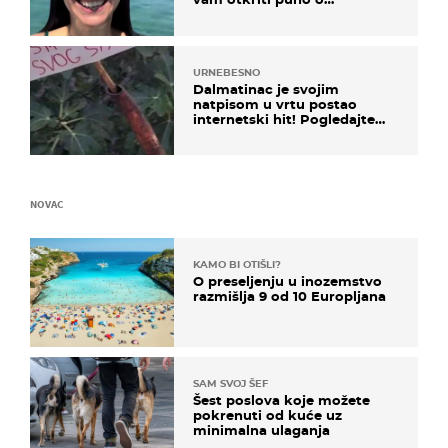
prijateljima
URNEBESNO
Dalmatinac je svojim
natpisom u vrtu postao
internetski hit! Pogledajte
što je napisao
NOVAC
KAMO BI OTIŠLI?
O preseljenju u inozemstvo
razmišlja 9 od 10 Europljana
SAM SVOJ ŠEF
Šest poslova koje možete
pokrenuti od kuće uz
minimalna ulaganja