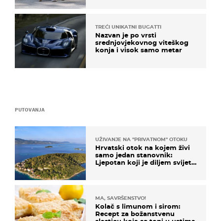
TREĆI UNIKATNI BUGATTI
Nazvan je po vrsti
srednjovjekovnog viteškog
konja i visok samo metar
PUTOVANJA
UŽIVANJE NA "PRIVATNOM" OTOKU
Hrvatski otok na kojem živi
samo jedan stanovnik:
Ljepotan koji je diljem svijeta
poznat po svojem "bijelom
zlatu"
MA, SAVRŠENSTVO!
Kolač s limunom i sirom:
Recept za božanstvenu
slasticu koja se topi u ustima