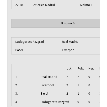
22.10.
Atletico Madrid
Malmo FF
Skupina B
Ludogorets Razgrad
Real Madrid
Basel
Liverpool
Utk.
Pob.
Ner.
Izg.
1.
Real Madrid
2
2
0
0
2.
Liverpool
2
1
0
1
3.
Basel
2
1
0
1
4.
Ludogorets Razgrad
2
0
0
2