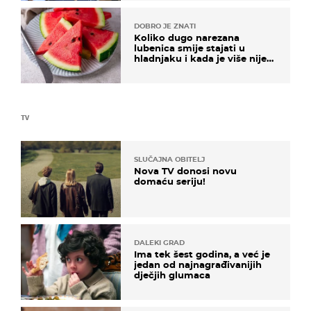
DOBRO JE ZNATI
Koliko dugo narezana
lubenica smije stajati u
hladnjaku i kada je više nije
sigurno jesti?
TV
SLUČAJNA OBITELJ
Nova TV donosi novu
domaću seriju!
DALEKI GRAD
Ima tek šest godina, a već je
jedan od najnagrađivanijih
dječjih glumaca