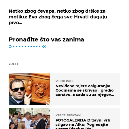
Netko zbog ćevapa, netko zbog drške za
motiku: Evo zbog čega sve Hrvati duguju
pivo...
Pronađite što vas zanima
VIJESTI
VELIKI PAD
Neviđene mjere osiguranja:
Godinama se skrivao i gradio
carstvo, a sada su za njegovo
izručenje naručili posebno
vozilo
KREĆE SPEKTAKL
FOTOGALERIJA Državni vrh
stigao na Alku: Pogledajte
susret Plenkovića i