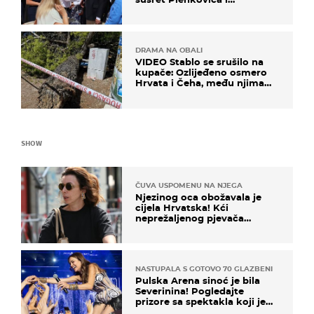
Milanovića
DRAMA NA OBALI
VIDEO Stablo se srušilo na
kupače: Ozlijeđeno osmero
Hrvata i Čeha, među njima
ima i djece
SHOW
ČUVA USPOMENU NA NJEGA
Njezinog oca obožavala je
cijela Hrvatska! Kći
neprežaljenog pjevača
projurila špicom na dva
kotača
NASTUPALA S GOTOVO 70 GLAZBENIKA
Pulska Arena sinoć je bila
Severinina! Pogledajte
prizore sa spektakla koji je
rasprodan mjesec dana ranije