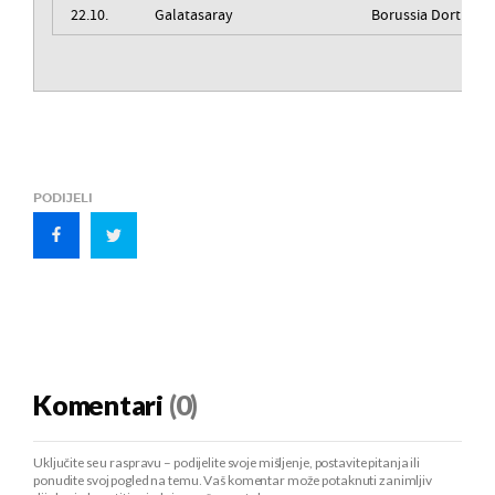
22.10.
Galatasaray
Borussia Dortmun
PODIJELI
Komentari
(0)
Uključite se u raspravu – podijelite svoje mišljenje, postavite pitanja ili
ponudite svoj pogled na temu. Vaš komentar može potaknuti zanimljiv