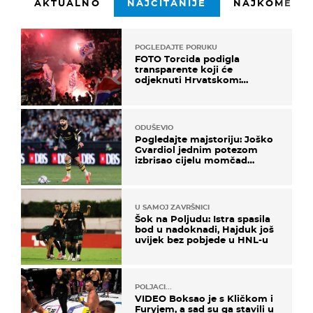
AKTUALNO
NAJČITANIJE
NAJKOMENTI
POGLEDAJTE PORUKU
FOTO Torcida podigla
transparente koji će
odjeknuti Hrvatskom:
Prozvali "moralne vertikale"
ODUŠEVIO
Pogledajte majstoriju: Joško
Gvardiol jednim potezom
izbrisao cijelu momčad
Atletica
U SAMOJ ZAVRŠNICI
Šok na Poljudu: Istra spasila
bod u nadoknadi, Hajduk još
uvijek bez pobjede u HNL-u
POLJACI...
VIDEO Boksao je s Kličkom i
Furyjem, a sad su ga stavili u