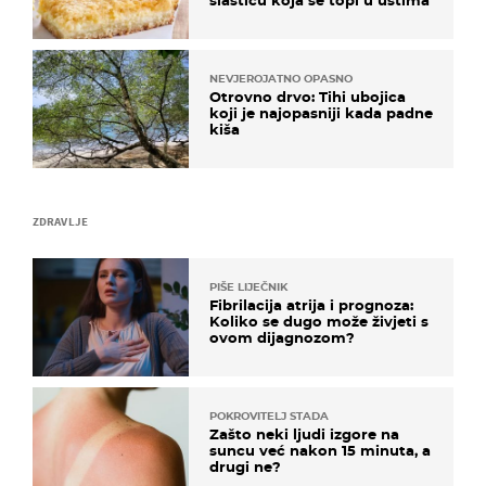
NEVJEROJATNO OPASNO
Otrovno drvo: Tihi ubojica
koji je najopasniji kada padne
kiša
ZDRAVLJE
PIŠE LIJEČNIK
Fibrilacija atrija i prognoza:
Koliko se dugo može živjeti s
ovom dijagnozom?
POKROVITELJ STADA
Zašto neki ljudi izgore na
suncu već nakon 15 minuta, a
drugi ne?