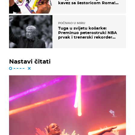
kavez sa šestoricom Roma!
Pogledajte kako je završilo
POČIVAO U MIRU
Tuga u svijetu košarke:
Preminuo peterostruki NBA
prvak i trenerski rekorder
lige
Nastavi čitati