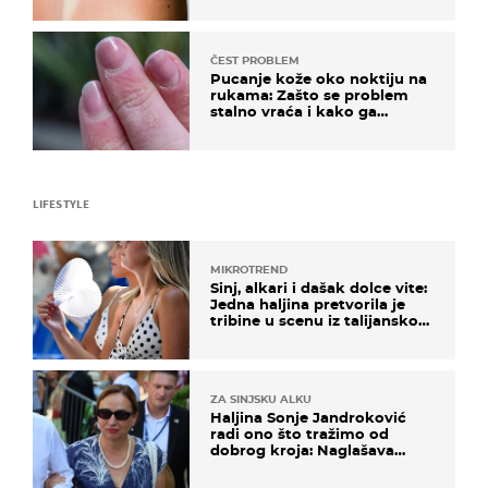
ČEST PROBLEM
Pucanje kože oko noktiju na
rukama: Zašto se problem
stalno vraća i kako ga
zaustaviti?
LIFESTYLE
MIKROTREND
Sinj, alkari i dašak dolce vite:
Jedna haljina pretvorila je
tribine u scenu iz talijanskog
filma
ZA SINJSKU ALKU
Haljina Sonje Jandroković
radi ono što tražimo od
dobrog kroja: Naglašava
struk, a sada je i na sniženju