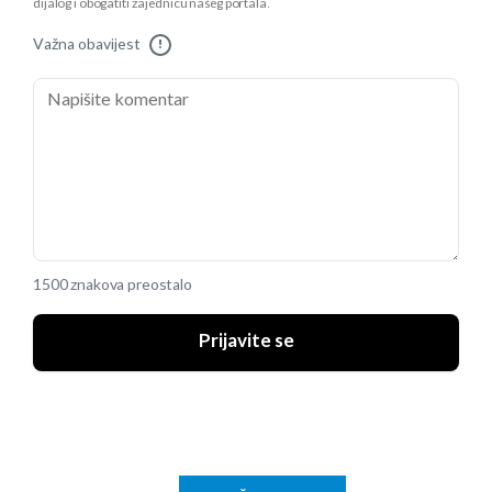
dijalog i obogatiti zajednicu našeg portala.
Važna obavijest
!
1500 znakova preostalo
Prijavite se