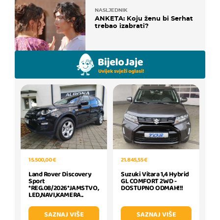
NASLJEDNIK
ANKETA: Koju ženu bi Serhat
trebao izabrati?
15.500,00 €
21.845,55 €
Land Rover Discovery
Suzuki Vitara 1,4 Hybrid
Sport
GL COMFORT 2WD -
*REG.08/2026*JAMSTVO,
DOSTUPNO ODMAH!!!
LED,NAVI,KAMERA..
SAZNAJ VIŠE
SAZNAJ VIŠE