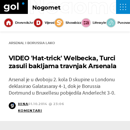
Nogome
Nogomet
Dnevnik.hr
Vijesti
Showbizz
Lifestyle
Putova
ARSENAL I BORUSSIA LAKO
VIDEO 'Hat-trick' Welbecka, Turci
zasuli bakljama travnjak Arsenala
Arsenal je u dvoboju 2. kola D skupine u Londonu
deklasirao Galatasaray 4-1, dok je Borussia
Dortmund u Bruxellesu pobijedila Anderlecht 3-0.
HINA
01.10.2014 @ 23:06
KOMENTARI