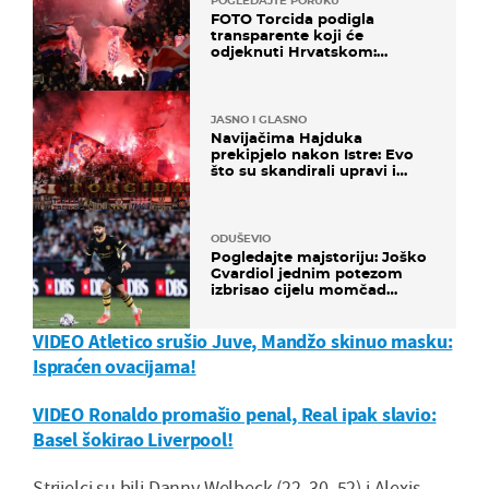
POGLEDAJTE PORUKU
FOTO Torcida podigla
transparente koji će
odjeknuti Hrvatskom:
Prozvali "moralne vertikale"
JASNO I GLASNO
Navijačima Hajduka
prekipjelo nakon Istre: Evo
što su skandirali upravi i
predsjedniku Biliću
ODUŠEVIO
Pogledajte majstoriju: Joško
Gvardiol jednim potezom
izbrisao cijelu momčad
Atletica
VIDEO Atletico srušio Juve, Mandžo skinuo masku:
Ispraćen ovacijama!
VIDEO Ronaldo promašio penal, Real ipak slavio:
Basel šokirao Liverpool!
Strijelci su bili Danny Welbeck (22, 30, 52) i Alexis