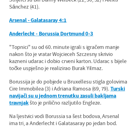
Sánchez (41).
Arsenal - Galatasaray 4:1
Anderlecht - Borussia Dortmund 0-3
"Topnici" su od 60. minute igrali s igračem manje
nakon što je vratar Wojcieceh Szczesny skrivio
kazneni udarac i dobio crveni karton. Udarac s bijele
točke uspješno je realizirao Burak Yilmaz.
Borussija je do pobjede u Bruxellesu stigla golovima
Cire Immobilea (3) i Adriana Ramosa (69, 79).
Turski
navijači su u jednom trenutku zasuli bakljama
travnjak
što je prilično razljutilo Engleze.
Na ljestvici vodi Borussia sa šest bodova, Arsenal
ima tri, a Anderlecht i Galatasaray po jedan bod.