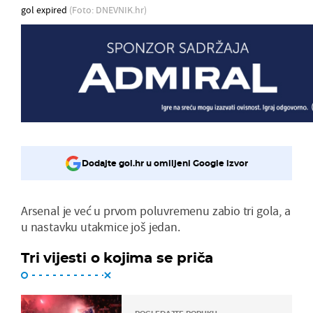
gol expired
(Foto: DNEVNIK.hr)
Dodajte gol.hr u omiljeni Google izvor
Arsenal je već u prvom poluvremenu zabio tri gola, a
u nastavku utakmice još jedan.
Tri vijesti o kojima se priča