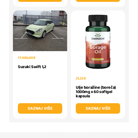
17.000,00 €
Suzuki Swift 1,2
21,22 €
Ulje boražine (boreča)
1000mg x 60 softgel
kapsula
SAZNAJ VIŠE
SAZNAJ VIŠE