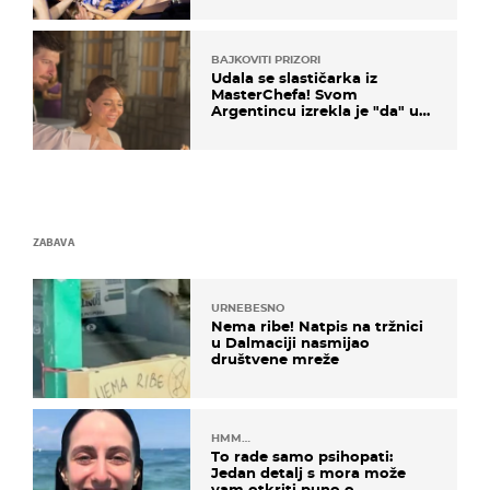
BAJKOVITI PRIZORI
Udala se slastičarka iz
MasterChefa! Svom
Argentincu izrekla je "da" u
rodnoj Hercegovini
ZABAVA
URNEBESNO
Nema ribe! Natpis na tržnici
u Dalmaciji nasmijao
društvene mreže
HMM…
To rade samo psihopati:
Jedan detalj s mora može
vam otkriti puno o