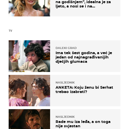
na godišnjem”, idealna je za
ljeto, a nosi se i na
zagrebačkoj špici
TV
DALEKI GRAD
Ima tek šest godina, a već je
jedan od najnagrađivanijih
dječjih glumaca
NASLJEDNIK
ANKETA: Koju ženu bi Serhat
trebao izabrati?
NASLJEDNIK
Rade mu iza leđa, a on toga
nije svjestan