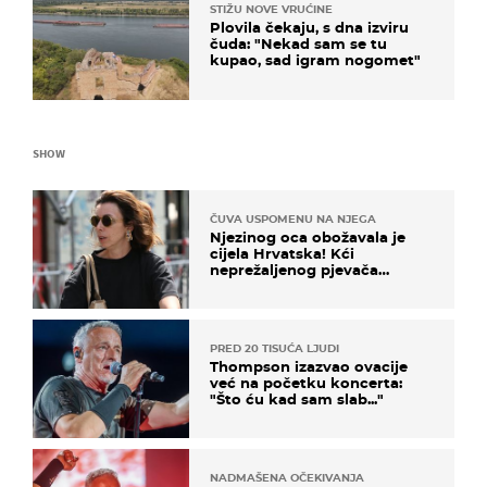
STIŽU NOVE VRUĆINE
Plovila čekaju, s dna izviru
čuda: "Nekad sam se tu
kupao, sad igram nogomet"
SHOW
ČUVA USPOMENU NA NJEGA
Njezinog oca obožavala je
cijela Hrvatska! Kći
neprežaljenog pjevača
projurila špicom na dva
kotača
PRED 20 TISUĆA LJUDI
Thompson izazvao ovacije
već na početku koncerta:
"Što ću kad sam slab..."
NADMAŠENA OČEKIVANJA