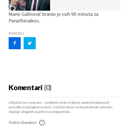
Mario Galinović branio je svih 90 minuta za
Panathinaikos.
PODIJELI
Komentari
(0)
Uključite se u raspravu – podijelite svoje mišljenje, postavite pitanja ili
ponudite svoj pogled na temu. Vaš komentar može potaknuti zanimljiv
dijalog i obogatiti zajednicu našeg portala.
Važna obavijest
!