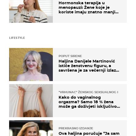
Hormonska terapija u
menopauzi: Žene koje je
koriste imaju znatno manji
rizik od ovoga
LIFESTYLE
POPUT SIRENE
Haljina Danijele Martinović
ističe ženstvenu figuru, a
savršena je za večernji izlazak
na moru
"VRHUNAC" ŽENSKOG SEKSUALNOG ISKUSTVA
Kako do vaginalnog
orgazma? Samo 18 % žena
može ga doživjeti isključivo
na ovaj način
PREKRASNO IZDANJE
Ova haljina poručuje “Ja sam