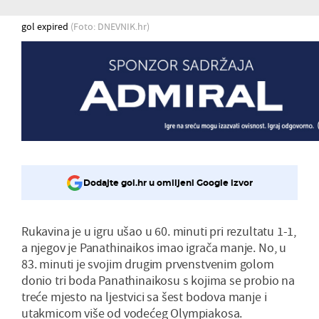
gol expired
(Foto: DNEVNIK.hr)
Dodajte gol.hr u omiljeni Google izvor
Rukavina je u igru ušao u 60. minuti pri rezultatu 1-1,
a njegov je Panathinaikos imao igrača manje. No, u
83. minuti je svojim drugim prvenstvenim golom
donio tri boda Panathinaikosu s kojima se probio na
treće mjesto na ljestvici sa šest bodova manje i
utakmicom više od vodećeg Olympiakosa.