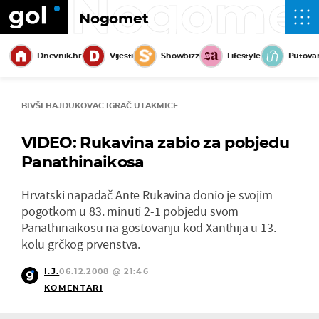
Nogome
Nogomet
Dnevnik.hr
Vijesti
Showbizz
Lifestyle
Putova
BIVŠI HAJDUKOVAC IGRAČ UTAKMICE
VIDEO: Rukavina zabio za pobjedu
Panathinaikosa
Hrvatski napadač Ante Rukavina donio je svojim
pogotkom u 83. minuti 2-1 pobjedu svom
Panathinaikosu na gostovanju kod Xanthija u 13.
kolu grčkog prvenstva.
I.J.
06.12.2008 @ 21:46
KOMENTARI