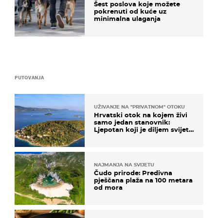
Šest poslova koje možete
pokrenuti od kuće uz
minimalna ulaganja
PUTOVANJA
UŽIVANJE NA "PRIVATNOM" OTOKU
Hrvatski otok na kojem živi
samo jedan stanovnik:
Ljepotan koji je diljem svijeta
poznat po svojem "bijelom
zlatu"
NAJMANJA NA SVIJETU
Čudo prirode: Predivna
pješčana plaža na 100 metara
od mora