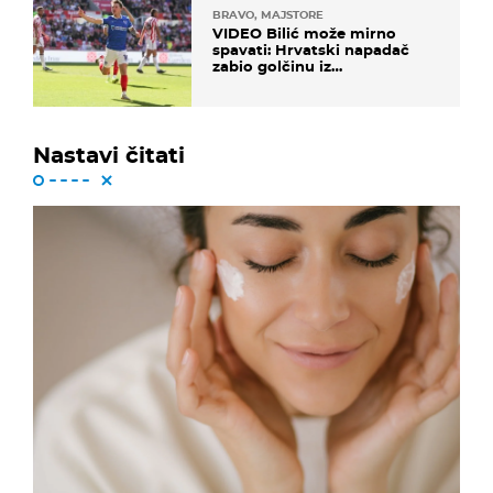
BRAVO, MAJSTORE
VIDEO Bilić može mirno
spavati: Hrvatski napadač
zabio golčinu iz
dalekometnog voleja, ali je
ispao iz Carabao Cupa
Nastavi čitati