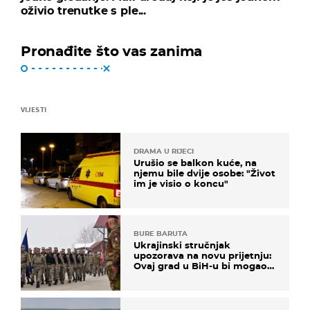
oživio trenutke s ple...
Pronađite što vas zanima
VIJESTI
DRAMA U RIJECI
Urušio se balkon kuće, na
njemu bile dvije osobe: "Život
im je visio o koncu"
BURE BARUTA
Ukrajinski stručnjak
upozorava na novu prijetnju:
Ovaj grad u BiH-u bi mogao
biti žarište