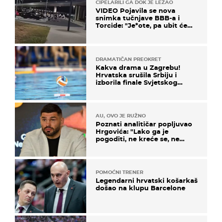
CIPELARILI GA DOK JE LEŽAO
VIDEO Pojavila se nova
snimka tučnjave BBB-a i
Torcide: "Je*ote, pa ubit će
ga!"
DRAMATIČAN PREOKRET
Kakva drama u Zagrebu!
Hrvatska srušila Srbiju i
izborila finale Svjetskog
prvenstva
AU, OVO JE RUŽNO
Poznati analitičar popljuvao
Hrgovića: "Lako ga je
pogoditi, ne kreće se, ne
koristi noge..."
POMOĆNI TRENER
Legendarni hrvatski košarkaš
došao na klupu Barcelone