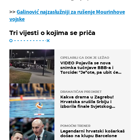
>>
Galinović najzaslužniji za rušenje Mourinhove
vojske
Tri vijesti o kojima se priča
CIPELARILI GA DOK JE LEŽAO
VIDEO Pojavila se nova
snimka tučnjave BBB-a i
Torcide: "Je*ote, pa ubit će
ga!"
DRAMATIČAN PREOKRET
Kakva drama u Zagrebu!
Hrvatska srušila Srbiju i
izborila finale Svjetskog
prvenstva
POMOĆNI TRENER
Legendarni hrvatski košarkaš
došao na klupu Barcelone