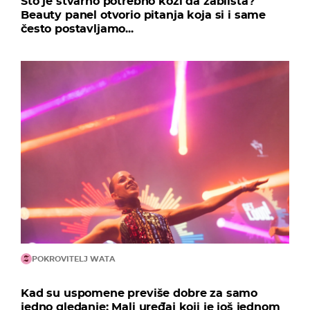
Što je stvarno potrebno koži da zablista?
Beauty panel otvorio pitanja koja si i same
često postavljamo...
POKROVITELJ WATA
Kad su uspomene previše dobre za samo
jedno gledanje: Mali uređaj koji je još jednom