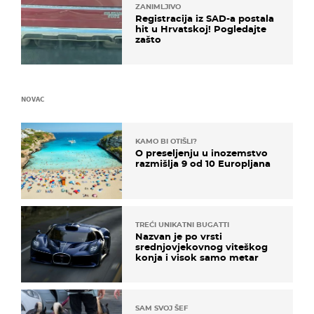
ZANIMLJIVO
Registracija iz SAD-a postala
hit u Hrvatskoj! Pogledajte
zašto
NOVAC
KAMO BI OTIŠLI?
O preseljenju u inozemstvo
razmišlja 9 od 10 Europljana
TREĆI UNIKATNI BUGATTI
Nazvan je po vrsti
srednjovjekovnog viteškog
konja i visok samo metar
SAM SVOJ ŠEF