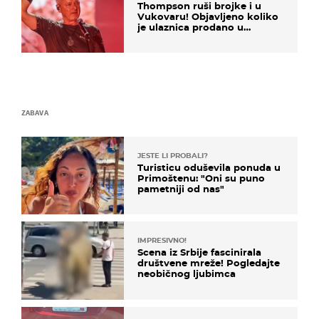
Thompson ruši brojke i u
Vukovaru! Objavljeno koliko
je ulaznica prodano u
kratkom vremenu
ZABAVA
JESTE LI PROBALI?
Turisticu oduševila ponuda u
Primoštenu: "Oni su puno
pametniji od nas"
IMPRESIVNO!
Scena iz Srbije fascinirala
društvene mreže! Pogledajte
neobičnog ljubimca