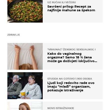
UZ RUČAK ILI VEČERU
Savršeni prilog: Recept za
najfinije mahune sa špekom
ZDRAVLJE
"VRHUNAC" ŽENSKOG SEKSUALNOG ISKUSTVA
Kako do vaginalnog
orgazma? Samo 18 % žena
može ga doživjeti isključivo
na ovaj način
STUDIJA NA GOTOVO 1.900 OSOBA
Ljudi koji redovito rade ovo
imaju “mlađi” organizam,
pokazuje istraživanje
NOVO ISTRAŽIVANJE