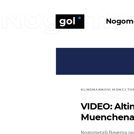
Nogome
Nogom
KLINSMANNOVI MOMCI TON
VIDEO: Alti
Muenchena
Nogometaši Bayerna napr