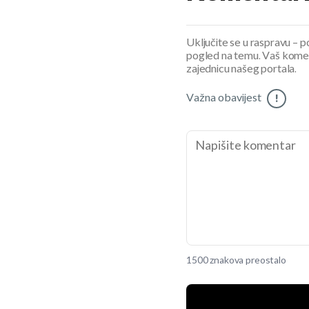
Uključite se u raspravu – pod
pogled na temu. Vaš koment
zajednicu našeg portala.
Važna obavijest
!
1500 znakova preostalo