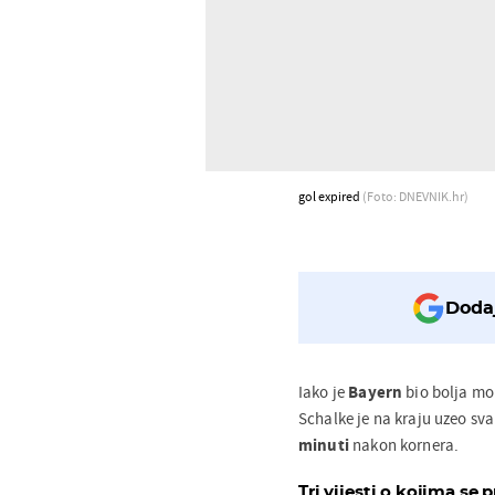
gol expired
(Foto: DNEVNIK.hr)
Dodaj
Iako je
Bayern
bio bolja mom
Schalke je na kraju uzeo sva
minuti
nakon kornera.
Tri vijesti o kojima se p