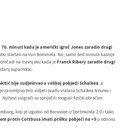
 70. minuti kada je američki igrač Jones zaradio drugi
rubo startao na Van Bommela. No, samo šest minuta kasnije
momčadi na travnjaku kada je
Franck Ribery zaradio drugi
ežanj suparnika).
kitić nije sudjelovao u velikoj pobjedi Schalkea
, a
e zanimljivo bilo vidjeti svađu vratara Schalkea Neurea i
Njihovi suigrači su spriječili mogući fizički obračun.
amburg, koji je izgubio od Borussije iz Dortmunda 2:0 i tako
om protiv Cottbusa imati priliku pobjeći na +5
u odnosu