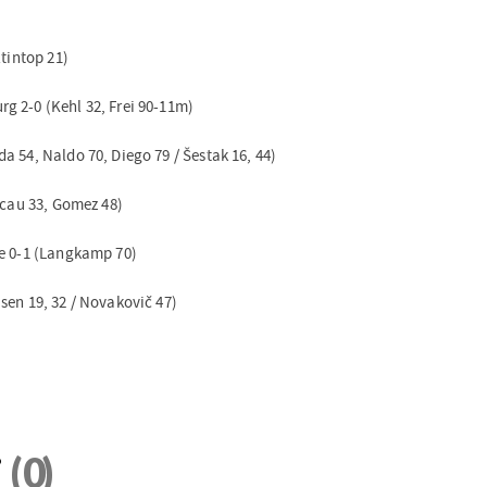
ltintop 21)
g 2-0 (Kehl 32, Frei 90-11m)
 54, Naldo 70, Diego 79 / Šestak 16, 44)
acau 33, Gomez 48)
he 0-1 (Langkamp 70)
sen 19, 32 / Novakovič 47)
i
(0)