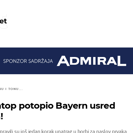
t
et
U I TONU...
ntop potopio Bayern usred
!
avili su još jedan korak unatrag u borbi za naslov prvaka