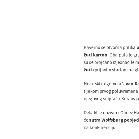
Bayernu se otvorila prilika
u
žuti karton
. Oba puta je g
su se brojčano izjednačile 
žuti
(prljavim startom na gl
Hrvatski nogometaš I
van Ra
tijekom prvog poluvremena j
njegovog suigrača Kuranyja. 
Debakl je doživio i Olićev H
će
sutra Wolfsburg pobjed
na konkurenciju.