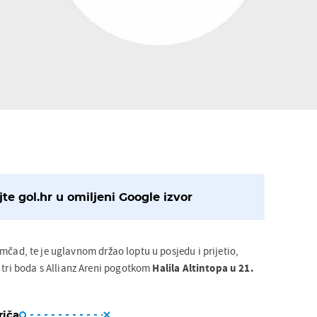
te gol.hr u omiljeni Google izvor
čad, te je uglavnom držao loptu u posjedu i prijetio,
 tri boda s Allianz Areni pogotkom
Halila Altintopa u 21.
riča