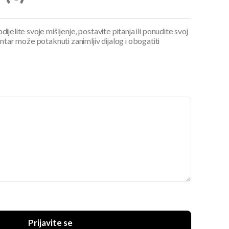
ijelite svoje mišljenje, postavite pitanja ili ponudite svoj
ar može potaknuti zanimljiv dijalog i obogatiti
Prijavite se