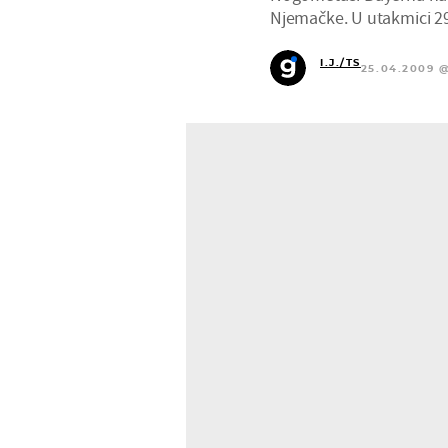
Njemačke. U utakmici 29
I.J./TS
25.04.2009 @