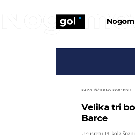
Nogome
Nogom
RAYO IŠČUPAO POBJEDU
Velika tri b
Barce
U susretu 19. kola špan