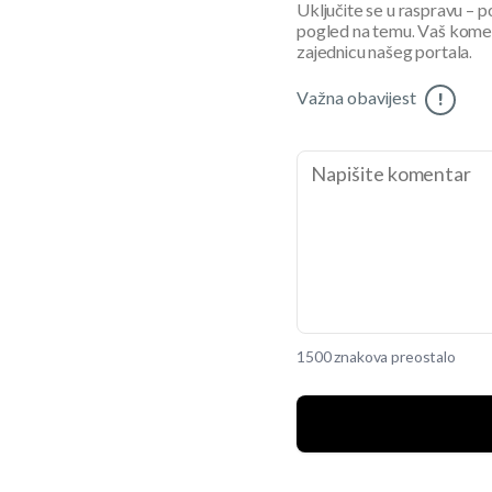
Uključite se u raspravu – pod
pogled na temu. Vaš koment
zajednicu našeg portala.
Važna obavijest
!
1500 znakova preostalo