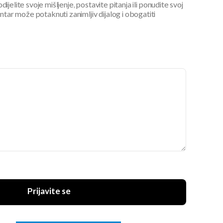
ijelite svoje mišljenje, postavite pitanja ili ponudite svoj
ar može potaknuti zanimljiv dijalog i obogatiti
Prijavite se