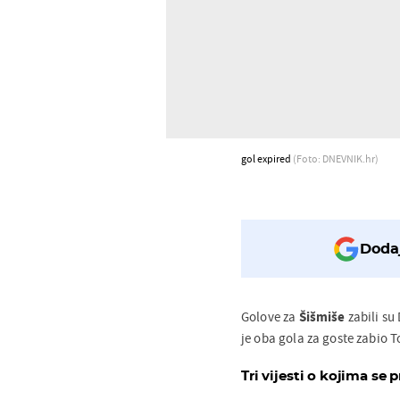
gol expired
(Foto: DNEVNIK.hr)
Dodaj
Golove za
Šišmiše
zabili su 
je oba gola za goste zabio 
Tri vijesti o kojima se p