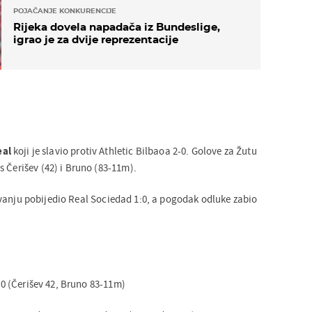
POJAČANJE KONKURENCIJE
Rijeka dovela napadača iz Bundeslige,
igrao je za dvije reprezentacije
eal
koji je slavio protiv Athletic Bilbaoa 2-0. Golove za Žutu
 Čerišev (42) i Bruno (83-11m).
vanju pobijedio Real Sociedad 1:0, a pogodak odluke zabio
2:0 (Čerišev 42, Bruno 83-11m)