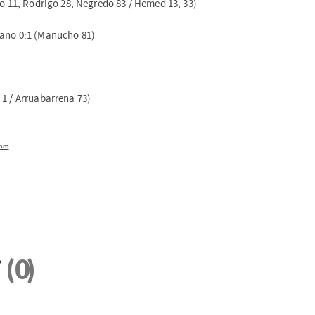
jo 11, Rodrigo 28, Negredo 83 / Hemed 13, 33)
cano 0:1 (Manucho 81)
 1 / Arruabarrena 73)
com
i
(0)