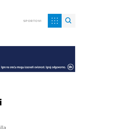
SPORTOVI
i
lla