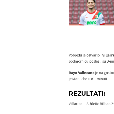
Pobjedu je ostvario i
Villarr
podmornicu postigli su Denis
Rayo Vallecano
je na gosto
je Manucho u 81. minuti.
REZULTATI:
Villarreal - Athletic Bilbao 