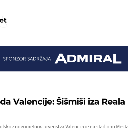
t
et
oda Valencije: Šišmiši iza Reala 
jolskog nogometnog prvenstva Valencija je na stadionu Mesta