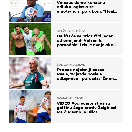
Vinicius donio konačnu
odluku, oglasio se
emotivnom porukom: "Hvala
vam svima"
SLAŽE SE STOŽER
Daliću će se pridružiti jedan
od omiljenih Vatrenih,
pomoćnici i dalje dvoje oko
ponude
ŠOK ZA KRALJEVE
Propao najbitniji posao
Reala, zvijezda poslala
odbijenicu i poručila: "Želim
u Barcelonu"
SVAKA MU ČAST!
VIDEO Pogledajte strašnu
golčinu Šege protiv Žalgirisa!
Ma čudesno je ušlo!