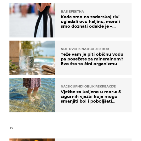
BAŠ EFEKTNA
Kada smo na zadarskoj rivi
ugledali ovu haljinu, morali
smo doznati odakle je –
košta samo 18 eura
NIJE UVIJEK NAJBOLJI IZBOR
Teže vam je piti običnu vodu
pa posežete za mineralnom?
Evo što to čini organizmu
NAJSIGURNIJI OBLIK REKREACIJE
Vježbe za koljeno u moru: 5
sigurnih vježbi koje mogu
smanjiti bol i poboljšati
pokretljivost
TV