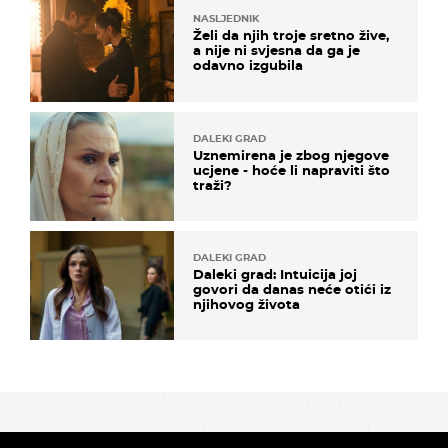
NASLJEDNIK
Želi da njih troje sretno žive,
a nije ni svjesna da ga je
odavno izgubila
DALEKI GRAD
Uznemirena je zbog njegove
ucjene - hoće li napraviti što
traži?
DALEKI GRAD
Daleki grad: Intuicija joj
govori da danas neće otići iz
njihovog života