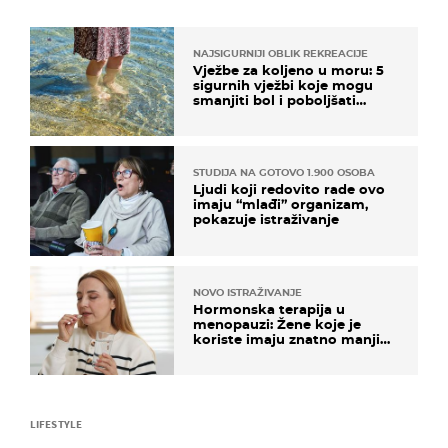
NAJSIGURNIJI OBLIK REKREACIJE
Vježbe za koljeno u moru: 5
sigurnih vježbi koje mogu
smanjiti bol i poboljšati
pokretljivost
STUDIJA NA GOTOVO 1.900 OSOBA
Ljudi koji redovito rade ovo
imaju “mlađi” organizam,
pokazuje istraživanje
NOVO ISTRAŽIVANJE
Hormonska terapija u
menopauzi: Žene koje je
koriste imaju znatno manji
rizik od ovoga
LIFESTYLE