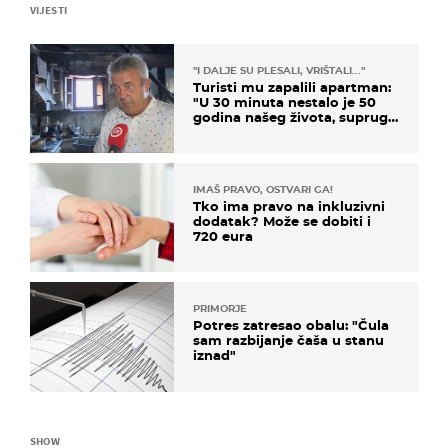
VIJESTI
"I DALJE SU PLESALI, VRIŠTALI..."
Turisti mu zapalili apartman:
"U 30 minuta nestalo je 50
godina našeg života, supruga
i ja ne možemo oka sklopiti"
IMAŠ PRAVO, OSTVARI GA!
Tko ima pravo na inkluzivni
dodatak? Može se dobiti i
720 eura
PRIMORJE
Potres zatresao obalu: "Čula
sam razbijanje čaša u stanu
iznad"
SHOW