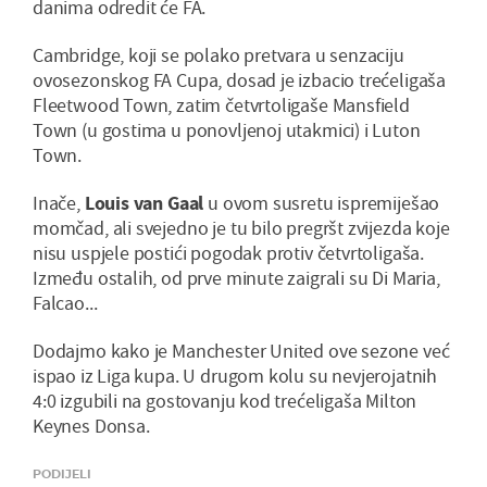
danima odredit će FA.
Cambridge, koji se polako pretvara u senzaciju
ovosezonskog FA Cupa, dosad je izbacio trećeligaša
Fleetwood Town, zatim četvrtoligaše Mansfield
Town (u gostima u ponovljenoj utakmici) i Luton
Town.
Inače,
Louis van Gaal
u ovom susretu ispremiješao
momčad, ali svejedno je tu bilo pregršt zvijezda koje
nisu uspjele postići pogodak protiv četvrtoligaša.
Između ostalih, od prve minute zaigrali su Di Maria,
Falcao...
Dodajmo kako je Manchester United ove sezone već
ispao iz Liga kupa. U drugom kolu su nevjerojatnih
4:0 izgubili na gostovanju kod trećeligaša Milton
Keynes Donsa.
PODIJELI