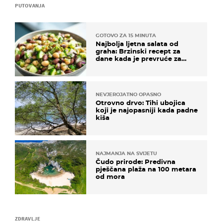
PUTOVANJA
GOTOVO ZA 15 MINUTA
Najbolja ljetna salata od
graha: Brzinski recept za
dane kada je prevruće za
kuhanje
NEVJEROJATNO OPASNO
Otrovno drvo: Tihi ubojica
koji je najopasniji kada padne
kiša
NAJMANJA NA SVIJETU
Čudo prirode: Predivna
pješčana plaža na 100 metara
od mora
ZDRAVLJE