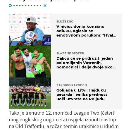
SLUŽBENO
Vinicius donio konačnu
odluku, oglasio se
emotivnom porukom: "Hvala
vam svima"
SLAŽE SE STOŽER
Daliću će se pridružiti jedan
od omiljenih Vatrenih,
pomoćnici i dalje dvoje oko
ponude
ŽALGIRIS RAZBIJEN
Golijada u Litvi: Hajduku
petarda i velika prednost
uoči uzvrata na Poljudu
Tako je trenutno 12. momčad League Two (četvrti
rang engleskog nogometa) uspjela izboriti nastup
na Old Traffordu, a točan termin utakmice u idućim