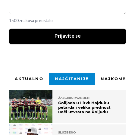
1500 znakova preostalo
Prijavite se
AKTUALNO
NAJČITANIJE
NAJKOMENTI
ŽALGIRIS RAZBIJEN
Golijada u Litvi: Hajduku
petarda i velika prednost
uoči uzvrata na Poljudu
SLUŽBENO