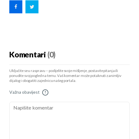
Komentari
(0)
Uključite se u raspravu – podijelite svoje mišljenje, postavite pitanja ili
ponudite svoj pogled na temu. Vaš komentar može potaknuti zanimljiv
dijalog i obogatiti zajednicu našeg portala.
Važna obavijest
!