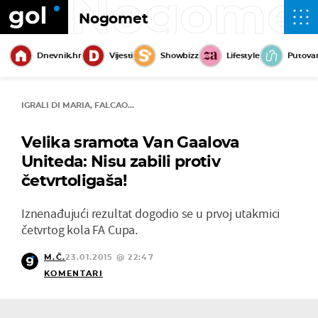
Nogome
Nogomet
Dnevnik.hr
Vijesti
Showbizz
Lifestyle
Putova
IGRALI DI MARIA, FALCAO...
Velika sramota Van Gaalova
Uniteda: Nisu zabili protiv
četvrtoligaša!
Iznenađujući rezultat dogodio se u prvoj utakmici
četvrtog kola FA Cupa.
M.Č.
23.01.2015 @ 22:47
KOMENTARI