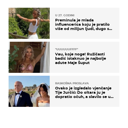
U 27. GODINI
Preminula je mlada
influencerica koju je pratilo
više od milijun ljudi, dugo se
borila s opakom bolesti
"UUUUUUFFFF"
Vau, koje noge! Ružičasti
badić istaknuo je najbolje
adute Maje Šuput
RASKOŠNA PROSLAVA
Ovako je izgledalo vjenčanje
Tije Jurčić: Do oltara ju je
dopratio očuh, a slavilo se uz
Olivera i Rozgu