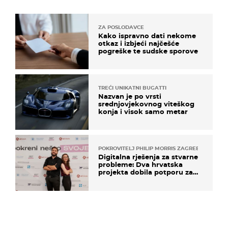
ZA POSLODAVCE
Kako ispravno dati nekome
otkaz i izbjeći najčešće
pogreške te sudske sporove
TREĆI UNIKATNI BUGATTI
Nazvan je po vrsti
srednjovjekovnog viteškog
konja i visok samo metar
POKROVITELJ PHILIP MORRIS ZAGREB
Digitalna rješenja za stvarne
probleme: Dva hrvatska
projekta dobila potporu za
razvoj