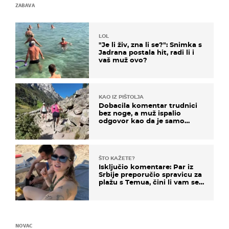
ZABAVA
LOL
"Je li živ, zna li se?": Snimka s
Jadrana postala hit, radi li i
vaš muž ovo?
KAO IZ PIŠTOLJA
Dobacila komentar trudnici
bez noge, a muž ispalio
odgovor kao da je samo
čekao…
ŠTO KAŽETE?
Isključio komentare: Par iz
Srbije preporučio spravicu za
plažu s Temua, čini li vam se
ovo sigurnim?
NOVAC