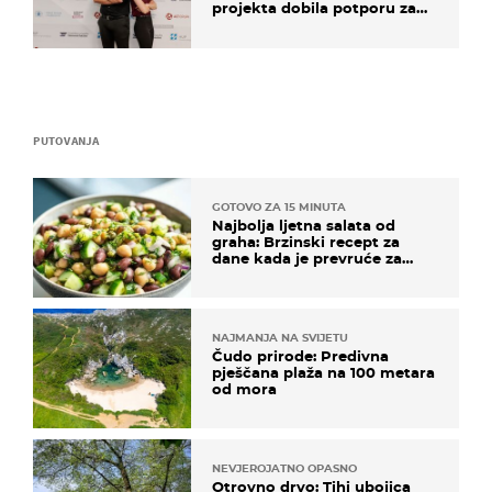
projekta dobila potporu za
razvoj
PUTOVANJA
GOTOVO ZA 15 MINUTA
Najbolja ljetna salata od
graha: Brzinski recept za
dane kada je prevruće za
kuhanje
NAJMANJA NA SVIJETU
Čudo prirode: Predivna
pješčana plaža na 100 metara
od mora
NEVJEROJATNO OPASNO
Otrovno drvo: Tihi ubojica