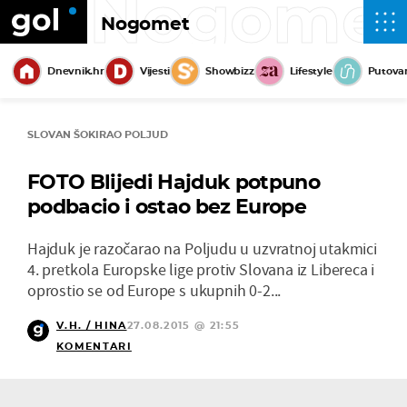
Nogome
Nogomet
Dnevnik.hr
Vijesti
Showbizz
Lifestyle
Putova
SLOVAN ŠOKIRAO POLJUD
FOTO Blijedi Hajduk potpuno
podbacio i ostao bez Europe
Hajduk je razočarao na Poljudu u uzvratnoj utakmici
4. pretkola Europske lige protiv Slovana iz Libereca i
oprostio se od Europe s ukupnih 0-2...
V.H. / HINA
27.08.2015 @ 21:55
KOMENTARI