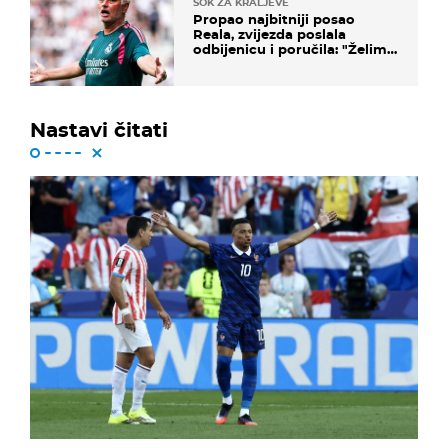
ŠOK ZA KRALJEVE
Propao najbitniji posao
Reala, zvijezda poslala
odbijenicu i poručila: "Želim
u Barcelonu"
Nastavi čitati