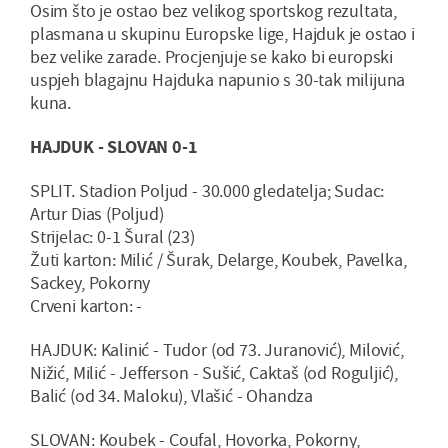
Osim što je ostao bez velikog sportskog rezultata,
plasmana u skupinu Europske lige, Hajduk je ostao i
bez velike zarade. Procjenjuje se kako bi europski
uspjeh blagajnu Hajduka napunio s 30-tak milijuna
kuna.
HAJDUK - SLOVAN 0-1
SPLIT. Stadion Poljud - 30.000 gledatelja; Sudac:
Artur Dias (Poljud)
Strijelac: 0-1 Šural (23)
Žuti karton: Milić / Šurak, Delarge, Koubek, Pavelka,
Sackey, Pokorny
Crveni karton: -
HAJDUK: Kalinić - Tudor (od 73. Juranović), Milović,
Nižić, Milić - Jefferson - Sušić, Caktaš (od Roguljić),
Balić (od 34. Maloku), Vlašić - Ohandza
SLOVAN: Koubek - Coufal, Hovorka, Pokorny,