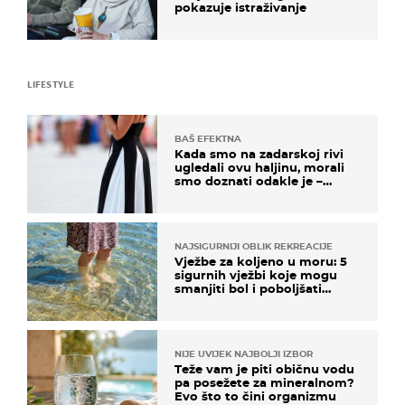
pokazuje istraživanje
LIFESTYLE
BAŠ EFEKTNA
Kada smo na zadarskoj rivi
ugledali ovu haljinu, morali
smo doznati odakle je –
košta samo 18 eura
NAJSIGURNIJI OBLIK REKREACIJE
Vježbe za koljeno u moru: 5
sigurnih vježbi koje mogu
smanjiti bol i poboljšati
pokretljivost
NIJE UVIJEK NAJBOLJI IZBOR
Teže vam je piti običnu vodu
pa posežete za mineralnom?
Evo što to čini organizmu