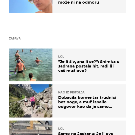
može ni na odmoru
ZABAVA
LOL
"Je li živ, zna li se?": Snimka s
Jadrana postala hit, radi li i
vaš muž ovo?
KAO IZ PIŠTOLJA
Dobacila komentar trudnici
bez noge, a muž ispalio
odgovor kao da je samo
čekao…
LOL
Samo na Jadranu: Je li ovo