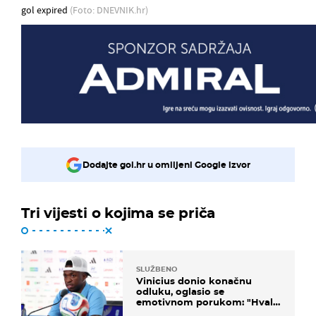
gol expired
(Foto: DNEVNIK.hr)
Dodajte gol.hr u omiljeni Google izvor
Tri vijesti o kojima se priča
SLUŽBENO
Vinicius donio konačnu
odluku, oglasio se
emotivnom porukom: "Hvala
vam svima"