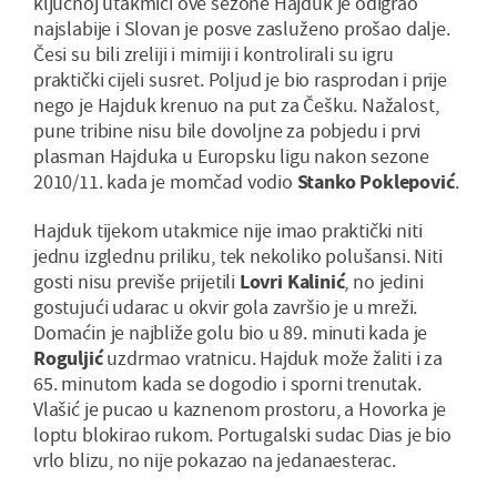
ključnoj utakmici ove sezone Hajduk je odigrao
najslabije i Slovan je posve zasluženo prošao dalje.
Česi su bili zreliji i mirniji i kontrolirali su igru
praktički cijeli susret. Poljud je bio rasprodan i prije
nego je Hajduk krenuo na put za Češku. Nažalost,
pune tribine nisu bile dovoljne za pobjedu i prvi
plasman Hajduka u Europsku ligu nakon sezone
2010/11. kada je momčad vodio
Stanko Poklepović
.
Hajduk tijekom utakmice nije imao praktički niti
jednu izglednu priliku, tek nekoliko polušansi. Niti
gosti nisu previše prijetili
Lovri Kalinić
, no jedini
gostujući udarac u okvir gola završio je u mreži.
Domaćin je najbliže golu bio u 89. minuti kada je
Roguljić
uzdrmao vratnicu. Hajduk može žaliti i za
65. minutom kada se dogodio i sporni trenutak.
Vlašić je pucao u kaznenom prostoru, a Hovorka je
loptu blokirao rukom. Portugalski sudac Dias je bio
vrlo blizu, no nije pokazao na jedanaesterac.