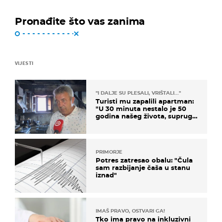
Pronađite što vas zanima
VIJESTI
"I DALJE SU PLESALI, VRIŠTALI..."
Turisti mu zapalili apartman:
"U 30 minuta nestalo je 50
godina našeg života, supruga
i ja ne možemo oka sklopiti"
PRIMORJE
Potres zatresao obalu: "Čula
sam razbijanje čaša u stanu
iznad"
IMAŠ PRAVO, OSTVARI GA!
Tko ima pravo na inkluzivni