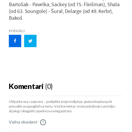
Bartošak - Pavelka, Sackey (od 75. Fleišman), Shala
(od 63. Soungole) - Šural, Delarge (od 49. Kerbr),
Bakoš
PODIJELI
Komentari
(0)
Uključite se u raspravu – podijelite svoje mišljenje, postavite pitanja ili
ponudite svoj pogled na temu. Vaš komentar može potaknuti zanimljiv
dijalog i obogatiti zajednicu našeg portala.
Važna obavijest
!