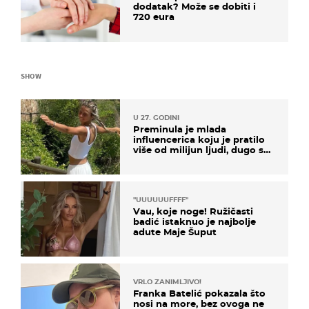
dodatak? Može se dobiti i
720 eura
SHOW
U 27. GODINI
Preminula je mlada
influencerica koju je pratilo
više od milijun ljudi, dugo se
borila s opakom bolešću
"UUUUUUFFFF"
Vau, koje noge! Ružičasti
badić istaknuo je najbolje
adute Maje Šuput
VRLO ZANIMLJIVO!
Franka Batelić pokazala što
nosi na more, bez ovoga ne