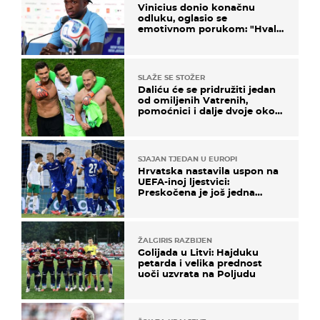
Vinicius donio konačnu
odluku, oglasio se
emotivnom porukom: "Hvala
vam svima"
SLAŽE SE STOŽER
Daliću će se pridružiti jedan
od omiljenih Vatrenih,
pomoćnici i dalje dvoje oko
ponude
SJAJAN TJEDAN U EUROPI
Hrvatska nastavila uspon na
UEFA-inoj ljestvici:
Preskočena je još jedna
država
ŽALGIRIS RAZBIJEN
Golijada u Litvi: Hajduku
petarda i velika prednost
uoči uzvrata na Poljudu