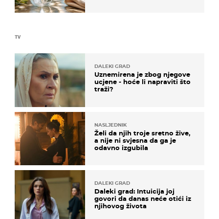
TV
DALEKI GRAD
Uznemirena je zbog njegove
ucjene - hoće li napraviti što
traži?
NASLJEDNIK
Želi da njih troje sretno žive,
a nije ni svjesna da ga je
odavno izgubila
DALEKI GRAD
Daleki grad: Intuicija joj
govori da danas neće otići iz
njihovog života