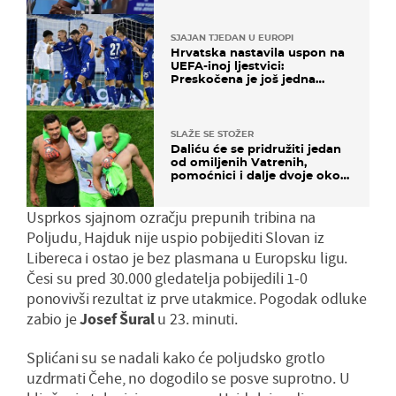
SJAJAN TJEDAN U EUROPI
Hrvatska nastavila uspon na
UEFA-inoj ljestvici:
Preskočena je još jedna
država
SLAŽE SE STOŽER
Daliću će se pridružiti jedan
od omiljenih Vatrenih,
pomoćnici i dalje dvoje oko
ponude
Usprkos sjajnom ozračju prepunih tribina na
Poljudu, Hajduk nije uspio pobijediti Slovan iz
Libereca i ostao je bez plasmana u Europsku ligu.
Česi su pred 30.000 gledatelja pobijedili 1-0
ponovivši rezultat iz prve utakmice. Pogodak odluke
zabio je
Josef Šural
u 23. minuti.
Splićani su se nadali kako će poljudsko grotlo
uzdrmati Čehe, no dogodilo se posve suprotno. U