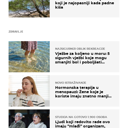
koji je najopasniji kada padne
kiša
ZDRAVLJE
NAJSIGURNIJI OBLIK REKREACIJE
Vježbe za koljeno u moru: 5
sigurnih vježbi koje mogu
smanjiti bol i poboljšati
pokretljivost
NOVO ISTRAŽIVANJE
Hormonska terapija u
menopauzi: Žene koje je
koriste imaju znatno manji
rizik od ovoga
STUDIJA NA GOTOVO 1.900 OSOBA
Ljudi koji redovito rade ovo
imaju “mlađi” organizam,