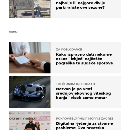
najbolje ili najgore divlje
parkiralište ove sezone?
NOVAC
ZA POSLODAVCE
Kako ispravno dati nekome
otkaz i izbjeći najčešće
pogreške te sudske sporove
TREĆI UNIKATNI BUGATTI
Nazvan je po vrsti
srednjovjekovnog viteškog
konja i visok samo metar
POKROVITELJ PHILIP MORRIS ZAGREB
Digitalna rješenja za stvarne
probleme: Dva hrvatska