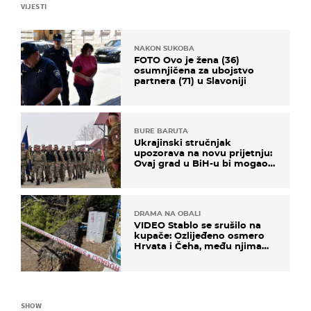
VIJESTI
NAKON SUKOBA
FOTO Ovo je žena (36)
osumnjičena za ubojstvo
partnera (71) u Slavoniji
BURE BARUTA
Ukrajinski stručnjak
upozorava na novu prijetnju:
Ovaj grad u BiH-u bi mogao
biti žarište
DRAMA NA OBALI
VIDEO Stablo se srušilo na
kupače: Ozlijeđeno osmero
Hrvata i Čeha, među njima
ima i djece
SHOW