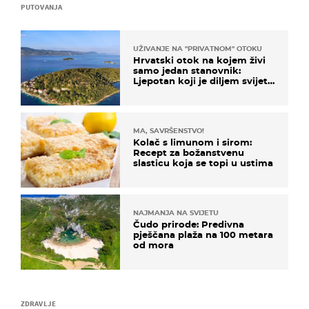
PUTOVANJA
UŽIVANJE NA "PRIVATNOM" OTOKU
Hrvatski otok na kojem živi
samo jedan stanovnik:
Ljepotan koji je diljem svijeta
poznat po svojem "bijelom
zlatu"
MA, SAVRŠENSTVO!
Kolač s limunom i sirom:
Recept za božanstvenu
slasticu koja se topi u ustima
NAJMANJA NA SVIJETU
Čudo prirode: Predivna
pješčana plaža na 100 metara
od mora
ZDRAVLJE