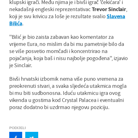
klupski igrači. Među njima je i bivši igrač 'čekićara' i
nekadašnji engleski reprezentativac
Trevor Sinclair
,
koji je svu krivicu za loše je rezultate svalio
Slavena
Bilića
.
''Bilić je bio zaista zabavan kao komentator za
vrijeme Eura, no mislim da bi mu pametnije bilo da
se više posvetio momčadi i koncentrirao na
pojačanja, koja baš i nisu najbolje pogođena'', izjavio
je Sinclair.
Bivši hrvatski izbornik nema više puno vremena za
preokrenuti stvari, a svaka sljedeća utakmica mogla
bi mu biti sudbonosna. Iduću utakmicu igra ovog
vikenda u gostima kod Crystal Palacea i eventualni
poraz dodatno bi uzdrmao njegovu poziciju.
PODIJELI