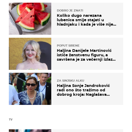
DOBRO JE ZNATI
Koliko dugo narezana
lubenica smije stajati u
hladnjaku i kada je više nije
sigurno jesti?
POPUT SIRENE
Haljina Danijele Martinović
ističe ženstvenu figuru, a
savršena je za večernji izlazak
na moru
ZA SINJSKU ALKU
Haljina Sonje Jandroković
radi ono što tražimo od
dobrog kroja: Naglašava
struk, a sada je i na sniženju
TV