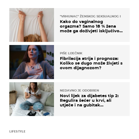
"VRHUNAC" ŽENSKOG SEKSUALNOG ISKUSTVA
Kako do vaginalnog
orgazma? Samo 18 % žena
može ga doživjeti isključivo
na ovaj način
PIŠE LIJEČNIK
Fibrilacija atrija i prognoza:
Koliko se dugo može živjeti s
ovom dijagnozom?
NEDAVNO JE ODOBREN
Novi lijek za dijabetes tip 2:
Regulira šećer u krvi, ali
utječe i na gubitak
kilograma! Evo tko ga smije
uzimati i koje su nuspojave
LIFESTYLE