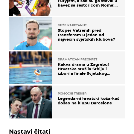
Furyjem, a sad su ga stavili u
kavez sa šestoricom Roma!
Pogledajte kako je završilo
STIŽE KAPETANU?
Stoper Vatrenih pred
transferom u jedan od
najvećih svjetskih klubova?
DRAMATIČAN PREOKRET
Kakva drama u Zagrebu!
Hrvatska srušila Srbiju i
izborila finale Svjetskog
prvenstva
POMOĆNI TRENER
Legendarni hrvatski košarkaš
došao na klupu Barcelone
Nastavi čitati