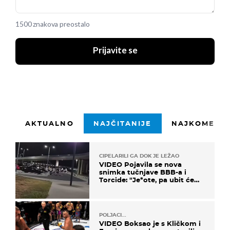
1500 znakova preostalo
Prijavite se
AKTUALNO
NAJČITANIJE
NAJKOMENTI
CIPELARILI GA DOK JE LEŽAO
VIDEO Pojavila se nova
snimka tučnjave BBB-a i
Torcide: "Je*ote, pa ubit će
ga!"
POLJACI...
VIDEO Boksao je s Kličkom i