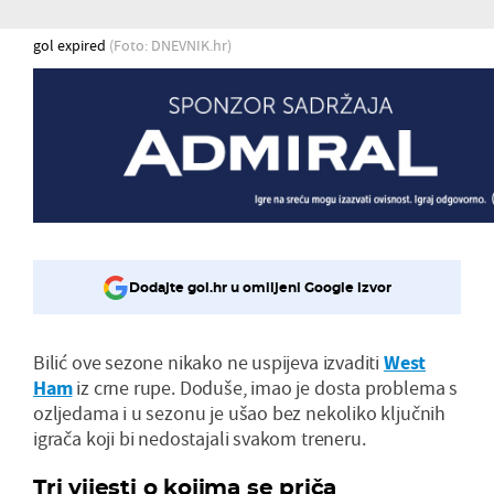
gol expired
(Foto: DNEVNIK.hr)
Dodajte gol.hr u omiljeni Google izvor
Bilić ove sezone nikako ne uspijeva izvaditi
West
Ham
iz crne rupe. Doduše, imao je dosta problema s
ozljedama i u sezonu je ušao bez nekoliko ključnih
igrača koji bi nedostajali svakom treneru.
Tri vijesti o kojima se priča