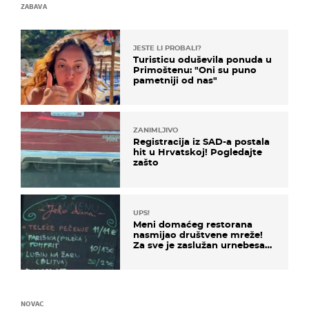
ZABAVA
JESTE LI PROBALI?
Turisticu oduševila ponuda u
Primoštenu: "Oni su puno
pametniji od nas"
ZANIMLJIVO
Registracija iz SAD-a postala
hit u Hrvatskoj! Pogledajte
zašto
UPS!
Meni domaćeg restorana
nasmijao društvene mreže!
Za sve je zaslužan urnebesan
naziv jela
NOVAC