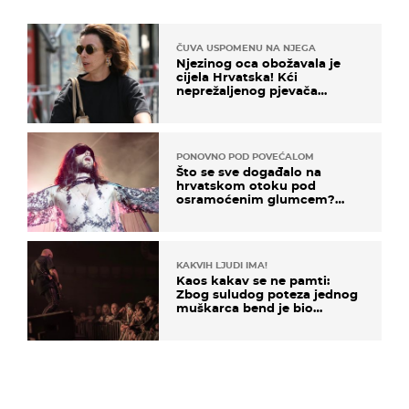
ČUVA USPOMENU NA NJEGA
Njezinog oca obožavala je
cijela Hrvatska! Kći
neprežaljenog pjevača
projurila špicom na dva
kotača
PONOVNO POD POVEĆALOM
Što se sve događalo na
hrvatskom otoku pod
osramoćenim glumcem?
Bizarni prizori i danas
izazivaju nevjericu
KAKVIH LJUDI IMA!
Kaos kakav se ne pamti:
Zbog suludog poteza jednog
muškarca bend je bio
prisiljen prekinuti nastup