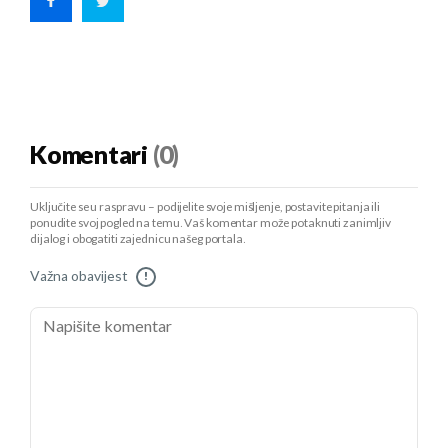
Komentari
(0)
Uključite se u raspravu – podijelite svoje mišljenje, postavite pitanja ili
ponudite svoj pogled na temu. Vaš komentar može potaknuti zanimljiv
dijalog i obogatiti zajednicu našeg portala.
Važna obavijest
!