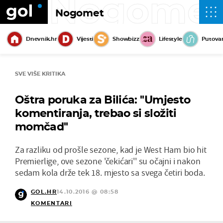
Nogome
Nogomet
Dnevnik.hr
Vijesti
Showbizz
Lifestyle
Putova
SVE VIŠE KRITIKA
Oštra poruka za Bilića: ''Umjesto
komentiranja, trebao si složiti
momčad''
Za razliku od prošle sezone, kad je West Ham bio hit
Premierlige, ove sezone 'čekićari'' su očajni i nakon
sedam kola drže tek 18. mjesto sa svega četiri boda.
GOL.HR
14.10.2016 @ 08:58
KOMENTARI