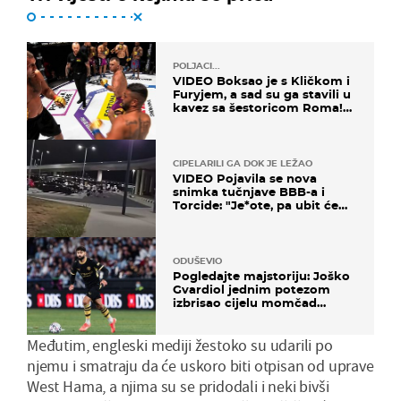
POLJACI...
VIDEO Boksao je s Kličkom i
Furyjem, a sad su ga stavili u
kavez sa šestoricom Roma!
Pogledajte kako je završilo
CIPELARILI GA DOK JE LEŽAO
VIDEO Pojavila se nova
snimka tučnjave BBB-a i
Torcide: "Je*ote, pa ubit će
ga!"
ODUŠEVIO
Pogledajte majstoriju: Joško
Gvardiol jednim potezom
izbrisao cijelu momčad
Atletica
Međutim, engleski mediji žestoko su udarili po
njemu i smatraju da će uskoro biti otpisan od uprave
West Hama, a njima su se pridodali i neki bivši