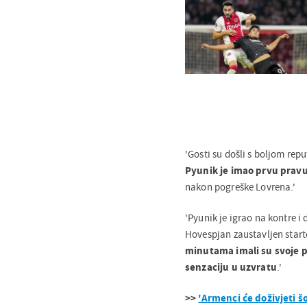
'Gosti su došli s boljom repu
Pyunik je imao prvu pravu
nakon pogreške Lovrena.'
'Pyunik je igrao na kontre i 
Hovespjan zaustavljen star
minutama imali su svoje pri
senzaciju u uzvratu
.'
>>
'Armenci će doživjeti š