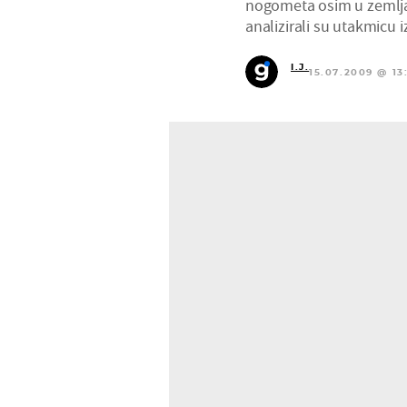
nogometa osim u zemljama
analizirali su utakmicu
I.J.
15.07.2009 @ 13