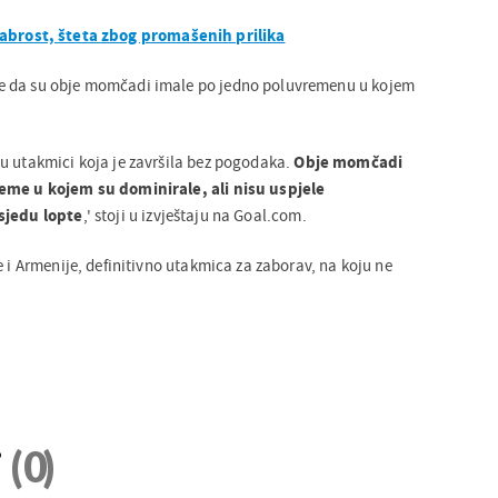
rabrost, šteta zbog promašenih prilika
e da su obje momčadi imale po jedno poluvremenu u kojem
u utakmici koja je završila bez pogodaka.
Obje momčadi
eme u kojem su dominirale, ali nisu uspjele
sjedu lopte
,' stoji u izvještaju na Goal.com.
e i Armenije, definitivno utakmica za zaborav, na koju ne
i
(0)