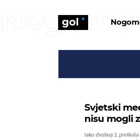
Nogome
Nogom
Svjetski me
nisu mogli z
Iako dvoboji 2. pretkola