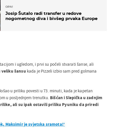
OPA!
Josip Šutalo radi transfer u redove
nogometnog diva i bivšeg prvaka Europe
tacijom i ugledom, i prvi su počeli stvarati šanse, ali
 veliku šansu
kada je Pizzeli izbio sam pred golmana
došao u priliku povesti u 73. minuti, kada je kapetan
tom u posljednjem trenutku.
Bišćan i Slepička u zadnjim
like, ali su ipak ostavili priliku Pyuniku da priredi
ok, Maksimir je svjetska sramota!'