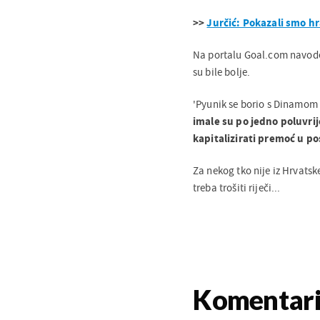
>>
Jurčić: Pokazali smo h
Na portalu Goal.com navod
su bile bolje.
'Pyunik se borio s Dinamom 
imale su po jedno poluvrij
kapitalizirati premoć u po
Za nekog tko nije iz Hrvatsk
treba trošiti riječi...
Komentar