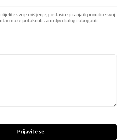
ijelite svoje mišljenje, postavite pitanja ili ponudite svoj
ar može potaknuti zanimljiv dijalog i obogatiti
Prijavite se