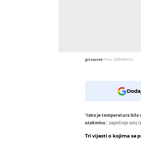
gol expired
(Foto: DNEVNIK.hr)
Dodaj
'Iako je temperatura bila 
utakmicu
,' započinje svoj 
Tri vijesti o kojima se p