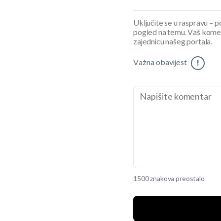
Uključite se u raspravu – pod
pogled na temu. Vaš koment
zajednicu našeg portala.
Važna obavijest
!
1500 znakova preostalo