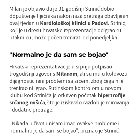
Milan je objavio da je 31-godišnji Strinić dobio
dopuštenje liječnika nakon niza pretraga obavljenih
ovaj tjedan u
Kardiološkoj klinici u Padovi
. Strinić,
koji je u dresu hrvatske reprezentacije odigrao 41
utakmicu, može početi trenirati od ponedjeljka.
"Normalno je da sam se bojao"
Hrvatski reprezentativac je u srpnju potpisao
trogodišnji ugovor s
Milanom
, ali su mu u kolovozu
dijagnosticirani problemi sa srcem, zbog čega nije
trenirao ni igrao. Rutinskom kontrolom u novom
klubu kod Strinića je otkriven početak
hipertrofije
srčanog mišića
, što je iziskivalo razdoblje mirovanja
i dodatne pretrage.
"Nikada u životu nisam imao ovakve probleme i
normalno je da sam se bojao", priznao je Strinić.