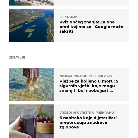
15 PITANJA
Kviz općeg znanja: Za one
pred kojima se i Google može
sakriti
ZDRAVLJE
NAJSIGURNIJI OBLIK REKREACIJE
Vježbe za koljeno u moru: 5
sigurnih vježbi koje mogu
smanjiti bol i poboljšati
pokretljivost
VRIJEDI IH UVRSTITI U PREHRANU
6 napitaka koje dijetetičari
preporučuju za zdrave
zglobove