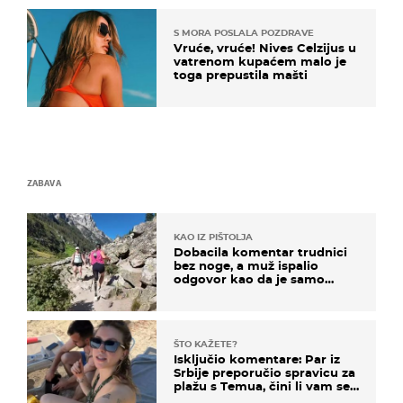
S MORA POSLALA POZDRAVE
Vruće, vruće! Nives Celzijus u
vatrenom kupaćem malo je
toga prepustila mašti
ZABAVA
KAO IZ PIŠTOLJA
Dobacila komentar trudnici
bez noge, a muž ispalio
odgovor kao da je samo
čekao…
ŠTO KAŽETE?
Isključio komentare: Par iz
Srbije preporučio spravicu za
plažu s Temua, čini li vam se
ovo sigurnim?