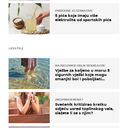
PRIRODNE ALTERNATIVE
5 pića koja imaju više
elektrolita od sportskih pića
LIFESTYLE
NAJSIGURNIJI OBLIK REKREACIJE
Vježbe za koljeno u moru: 5
sigurnih vježbi koje mogu
smanjiti bol i poboljšati
pokretljivost
(NE)PRIMJERENA?
Svećenik kritizirao kratku
odjeću usred toplinskog vala,
slažete li se s njim?