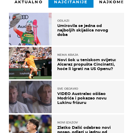
AKTUALNO
NAJČITANIJE
NAJKOMENTI
ODLAZI
Umirovila se jedna od
najboljih skijašica novog
doba
NEMA KRAJA
Novi šok u teniskom svijetu:
Alcaraz propušta Cincinatti,
hoće li igrati na US Openu?
SVE OBJAVIO
VIDEO Australac ošišao
Modrića i pokazao novu
Lukinu frizuru
NOVI IZAZOV
Zlatko Dalić odabrao novi
posao, odlazi u jednu od