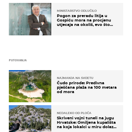
MINISTARSTVO ODLUČILO
Pogon za preradu litija u
Gospiću mora na procjenu
utjecaja na okoliš, evo što
kaže ulagač
PUTOVANJA
NAJMANJA NA SVIJETU
Čudo prirode: Predivna
pješčana plaža na 100 metara
od mora
NEDALEKO OD PLOČA
Skriveni vojni tuneli na jugu
Hrvatske: Omiljena kupališta
na koja lokalci u miru dolaze
roniti i skakati u more