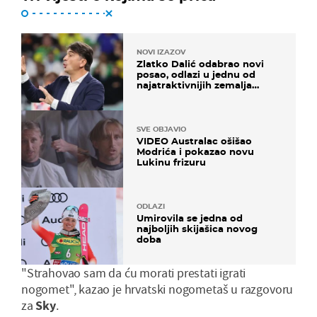
NOVI IZAZOV
Zlatko Dalić odabrao novi
posao, odlazi u jednu od
najatraktivnijih zemalja
svijeta
SVE OBJAVIO
VIDEO Australac ošišao
Modrića i pokazao novu
Lukinu frizuru
ODLAZI
Umirovila se jedna od
najboljih skijašica novog
doba
"Strahovao sam da ću morati prestati igrati
nogomet", kazao je hrvatski nogometaš u razgovoru
za
Sky
.