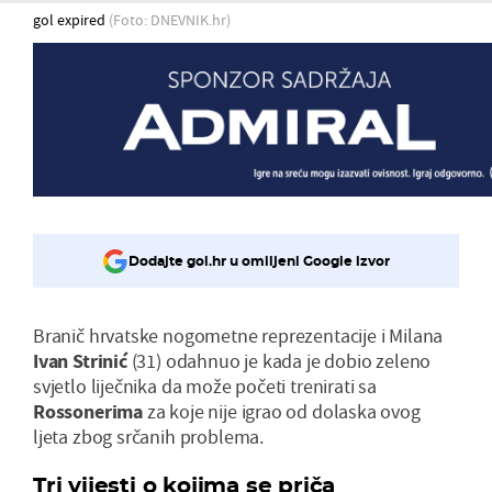
gol expired
(Foto: DNEVNIK.hr)
Dodajte gol.hr u omiljeni Google izvor
Branič hrvatske nogometne reprezentacije i Milana
Ivan Strinić
(31) odahnuo je kada je dobio zeleno
svjetlo liječnika da može početi trenirati sa
Rossonerima
za koje nije igrao od dolaska ovog
ljeta zbog srčanih problema.
Tri vijesti o kojima se priča