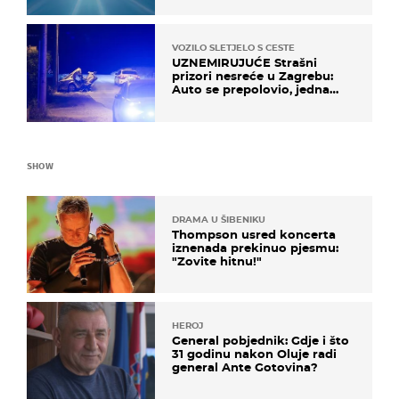
VOZILO SLETJELO S CESTE
UZNEMIRUJUĆE Strašni
prizori nesreće u Zagrebu:
Auto se prepolovio, jedna
osoba poginula
SHOW
DRAMA U ŠIBENIKU
Thompson usred koncerta
iznenada prekinuo pjesmu:
"Zovite hitnu!"
HEROJ
General pobjednik: Gdje i što
31 godinu nakon Oluje radi
general Ante Gotovina?