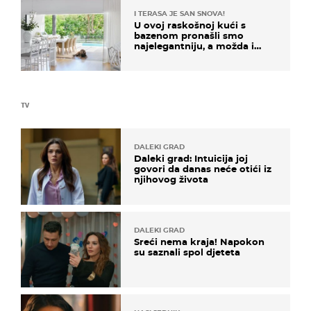
I TERASA JE SAN SNOVA!
U ovoj raskošnoj kući s
bazenom pronašli smo
najelegantniju, a možda i
najljepšu bijelu kuhinju
TV
DALEKI GRAD
Daleki grad: Intuicija joj
govori da danas neće otići iz
njihovog života
DALEKI GRAD
Sreći nema kraja! Napokon
su saznali spol djeteta