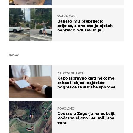
SVAKA ČAST
Bahato mu prepriječio
prijelaz, a ono što je pješak
napravio oduševilo je
društvene mreže
NOVAC
ZA POSLODAVCE
Kako ispravno dati nekome
otkaz i izbjeći najčešće
pogreške te sudske sporove
POVOLJNO
Dvorac u Zagorju na aukciji.
Početna cijena 1,46 milijuna
eura