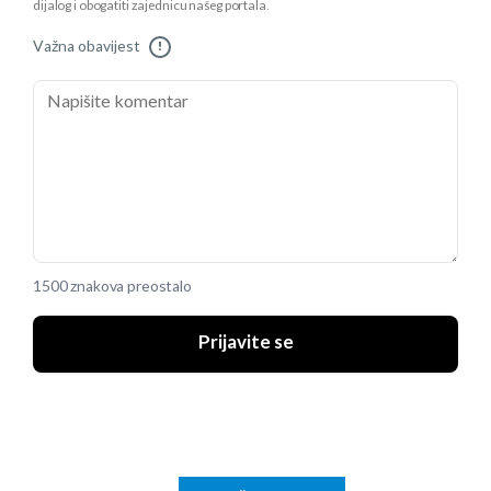
dijalog i obogatiti zajednicu našeg portala.
Važna obavijest
!
1500 znakova preostalo
Prijavite se