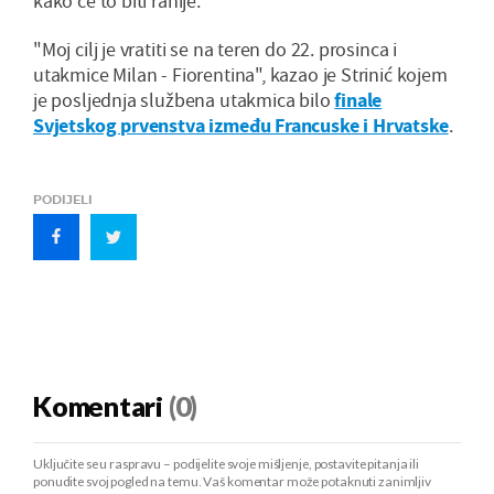
kako će to biti ranije.
"Moj cilj je vratiti se na teren do 22. prosinca i
utakmice Milan - Fiorentina", kazao je Strinić kojem
je posljednja službena utakmica bilo
finale
Svjetskog prvenstva između Francuske i Hrvatske
.
PODIJELI
Komentari
(0)
Uključite se u raspravu – podijelite svoje mišljenje, postavite pitanja ili
ponudite svoj pogled na temu. Vaš komentar može potaknuti zanimljiv