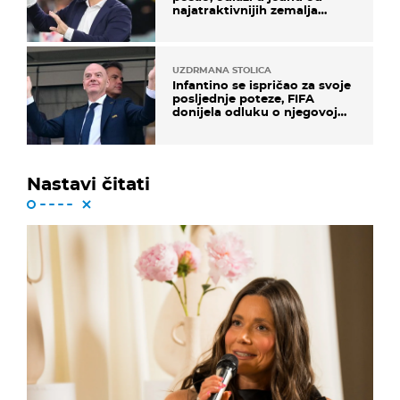
najatraktivnijih zemalja
svijeta
UZDRMANA STOLICA
Infantino se ispričao za svoje
posljednje poteze, FIFA
donijela odluku o njegovoj
sudbini
Nastavi čitati