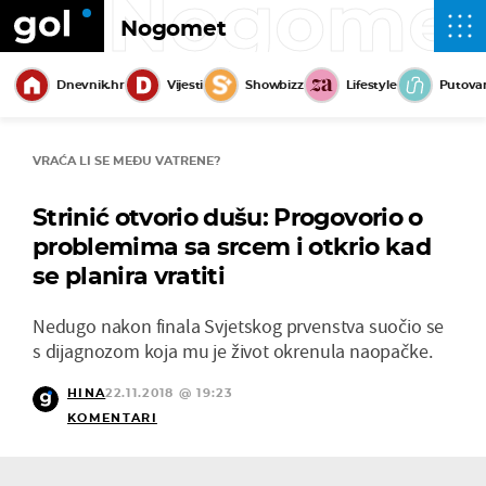
Nogome
Nogomet
Dnevnik.hr
Vijesti
Showbizz
Lifestyle
Putova
VRAĆA LI SE MEĐU VATRENE?
Strinić otvorio dušu: Progovorio o
problemima sa srcem i otkrio kad
se planira vratiti
Nedugo nakon finala Svjetskog prvenstva suočio se
s dijagnozom koja mu je život okrenula naopačke.
HINA
22.11.2018 @ 19:23
KOMENTARI