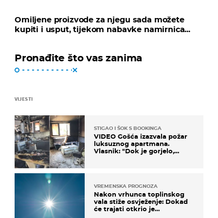
Omiljene proizvode za njegu sada možete
kupiti i usput, tijekom nabavke namirnica...
Pronađite što vas zanima
VIJESTI
STIGAO I ŠOK S BOOKINGA
VIDEO Gošća izazvala požar
luksuznog apartmana.
Vlasnik: "Dok je gorjelo,
smijali su se, pili i pokazivali
mi srednji prst"
VREMENSKA PROGNOZA
Nakon vrhunca toplinskog
vala stiže osvježenje: Dokad
će trajati otkrio je
meteorolog