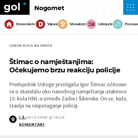
Nogome
Nogomet
Dnevnik.hr
Vijesti
Showbizz
Lifestyle
Putova
USKOK KUCA NA VRATA
Štimac o namještanjima:
Očekujemo brzu reakciju policije
Predsjednik Udruge prvoligaša Igor Štimac očitovao
se o skandalu oko navodnog namještanja utakmice
15. kola HNL-a između Zadra i Šibenika. On se, kaže,
stavlja na raspolaganje policiji.
I.Š.
08.12.2008 @ 16:38
KOMENTARI