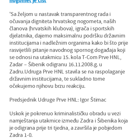
nogomet je čist
'Sa željom u nastavak transparentnog rada i
očuvanja digniteta hrvatskog nogometa, naših
članova (hrvatskih klubova), igrača i sportskih
djelatnika, dajemo maksimalnu podršku državnim
institucijama i nadležnim organima kako bi što prije
rasvijetlili pitanje navodnog spornog događaja koji
se odnosi na utakmicu 15. kola T-Com Prve HNL,
Zadar – Šibenik odigranu 16.11.2008.g. u
Zadru.Udruga Prve HNL stavila se na raspolaganje
državnim institucijama, te sukladno tome
očekujemo njihovu brzu reakciju.
Predsjednik Udruge Prve HNL: Igor Štimac
Uskok je pokrenuo kriminalističku obradu u vezi
namještanja utakmice između Zadra i Šibenika koja
je odigrana prije tri tjedna, a završila je pobjedom
Zadra 1-0.