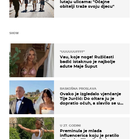
lutaju ulicama: "Očajne
obitelji traže svoju djecu"
SHOW
"UUUUUUFFFF"
Vau, koje noge! Ružičasti
badić istaknuo je najbolje
adute Maje Šuput
RASKOŠNA PROSLAVA
Ovako je izgledalo vjenčanje
Tije Jurčić: Do oltara ju je
dopratio očuh, a slavilo se uz
Olivera i Rozgu
U 27. GODINI
Preminula je mlada
influencerica koju je pratilo