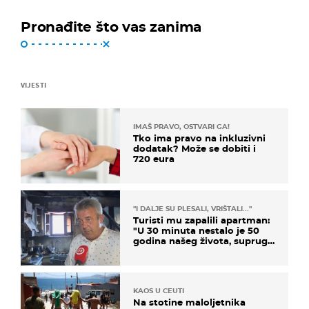
Pronađite što vas zanima
VIJESTI
IMAŠ PRAVO, OSTVARI GA!
Tko ima pravo na inkluzivni
dodatak? Može se dobiti i
720 eura
"I DALJE SU PLESALI, VRIŠTALI..."
Turisti mu zapalili apartman:
"U 30 minuta nestalo je 50
godina našeg života, supruga
i ja ne možemo oka sklopiti"
KAOS U CEUTI
Na stotine maloljetnika