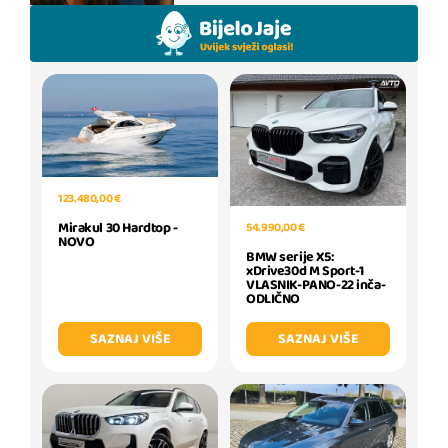
123.480,00 €
Mirakul 30 Hardtop -
54.990,00 €
NOVO
BMW serije X5:
xDrive30d M Sport-1
VLASNIK-PANO-22 inča-
ODLIČNO
SAZNAJ VIŠE
SAZNAJ VIŠE