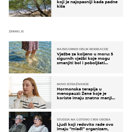
koji je najopasniji kada padne
kiša
ZDRAVLJE
NAJSIGURNIJI OBLIK REKREACIJE
Vježbe za koljeno u moru: 5
sigurnih vježbi koje mogu
smanjiti bol i poboljšati
pokretljivost
NOVO ISTRAŽIVANJE
Hormonska terapija u
menopauzi: Žene koje je
koriste imaju znatno manji
rizik od ovoga
STUDIJA NA GOTOVO 1.900 OSOBA
Ljudi koji redovito rade ovo
imaju “mlađi” organizam,