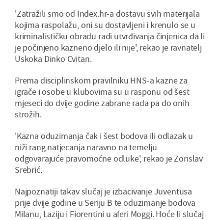
'Zatražili smo od Index.hr-a dostavu svih materijala
kojima raspolažu, oni su dostavljeni i krenulo se u
kriminalističku obradu radi utvrđivanja činjenica da li
je počinjeno kazneno djelo ili nije', rekao je ravnatelj
Uskoka Dinko Cvitan.
Prema disciplinskom pravilniku HNS-a kazne za
igrače i osobe u klubovima su u rasponu od šest
mjeseci do dvije godine zabrane rada pa do onih
strožih.
'Kazna oduzimanja čak i šest bodova ili odlazak u
niži rang natjecanja naravno na temelju
odgovarajuće pravomoćne odluke', rekao je Zorislav
Srebrić.
Najpoznatiji takav slučaj je izbacivanje Juventusa
prije dvije godine u Seriju B te oduzimanje bodova
Milanu, Laziju i Fiorentini u aferi Moggi. Hoće li slučaj