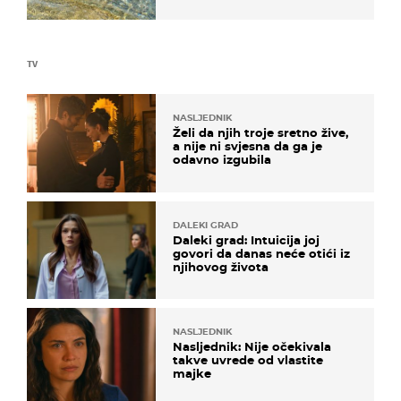
pokretljivost
TV
NASLJEDNIK
Želi da njih troje sretno žive,
a nije ni svjesna da ga je
odavno izgubila
DALEKI GRAD
Daleki grad: Intuicija joj
govori da danas neće otići iz
njihovog života
NASLJEDNIK
Nasljednik: Nije očekivala
takve uvrede od vlastite
majke