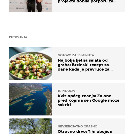
projekta dobila potporu za
razvoj
PUTOVANJA
GOTOVO ZA 15 MINUTA
Najbolja ljetna salata od
graha: Brzinski recept za
dane kada je prevruće za
kuhanje
15 PITANJA
Kviz općeg znanja: Za one
pred kojima se i Google može
sakriti
NEVJEROJATNO OPASNO
Otrovno drvo: Tihi ubojica