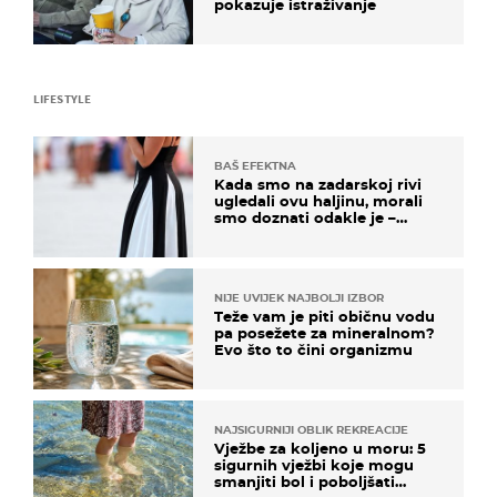
pokazuje istraživanje
LIFESTYLE
BAŠ EFEKTNA
Kada smo na zadarskoj rivi
ugledali ovu haljinu, morali
smo doznati odakle je –
košta samo 18 eura
NIJE UVIJEK NAJBOLJI IZBOR
Teže vam je piti običnu vodu
pa posežete za mineralnom?
Evo što to čini organizmu
NAJSIGURNIJI OBLIK REKREACIJE
Vježbe za koljeno u moru: 5
sigurnih vježbi koje mogu
smanjiti bol i poboljšati