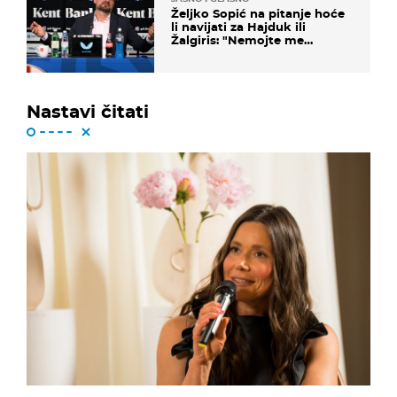
Željko Sopić na pitanje hoće
li navijati za Hajduk ili
Žalgiris: "Nemojte me
vrijeđati"
Nastavi čitati