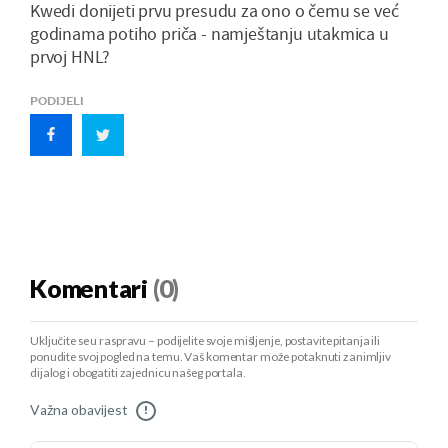
Kwedi donijeti prvu presudu za ono o čemu se već
godinama potiho priča - namještanju utakmica u
prvoj HNL?
PODIJELI
Komentari
(0)
Uključite se u raspravu – podijelite svoje mišljenje, postavite pitanja ili
ponudite svoj pogled na temu. Vaš komentar može potaknuti zanimljiv
dijalog i obogatiti zajednicu našeg portala.
Važna obavijest
!