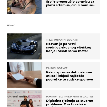
Srbije preporučio spravicu za
plažu s Temua, čini li vam se
ovo sigurnim?
NOVAC
TREĆI UNIKATNI BUGATTI
Nazvan je po vrsti
srednjovjekovnog viteškog
konja i visok samo metar
ZA POSLODAVCE
Kako ispravno dati nekome
otkaz i izbjeći najčešće
pogreške te sudske sporove
POKROVITELJ PHILIP MORRIS ZAGREB
Digitalna rješenja za stvarne
probleme: Dva hrvatska