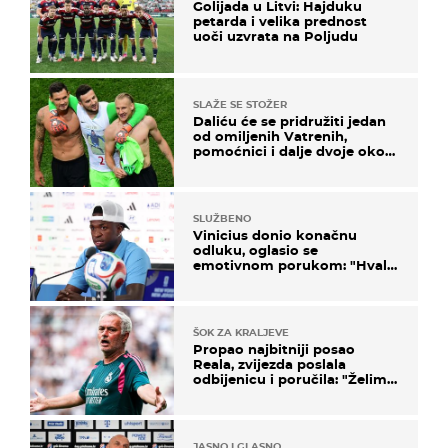
Golijada u Litvi: Hajduku
petarda i velika prednost
uoči uzvrata na Poljudu
SLAŽE SE STOŽER
Daliću će se pridružiti jedan
od omiljenih Vatrenih,
pomoćnici i dalje dvoje oko
ponude
SLUŽBENO
Vinicius donio konačnu
odluku, oglasio se
emotivnom porukom: "Hvala
vam svima"
ŠOK ZA KRALJEVE
Propao najbitniji posao
Reala, zvijezda poslala
odbijenicu i poručila: "Želim
u Barcelonu"
JASNO I GLASNO