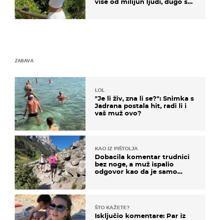
više od milijun ljudi, dugo se
borila s opakom bolesti
ZABAVA
LOL
"Je li živ, zna li se?": Snimka s
Jadrana postala hit, radi li i
vaš muž ovo?
KAO IZ PIŠTOLJA
Dobacila komentar trudnici
bez noge, a muž ispalio
odgovor kao da je samo
čekao…
ŠTO KAŽETE?
Isključio komentare: Par iz