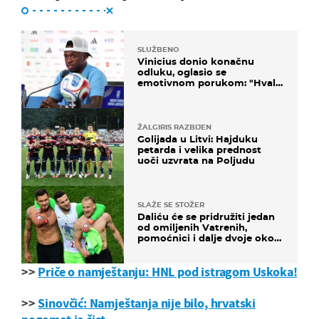
SLUŽBENO
Vinicius donio konačnu
odluku, oglasio se
emotivnom porukom: "Hvala
vam svima"
ŽALGIRIS RAZBIJEN
Golijada u Litvi: Hajduku
petarda i velika prednost
uoči uzvrata na Poljudu
SLAŽE SE STOŽER
Daliću će se pridružiti jedan
od omiljenih Vatrenih,
pomoćnici i dalje dvoje oko
ponude
>>
Priče o namještanju: HNL pod istragom Uskoka!
>>
Sinovčić: Namještanja nije bilo, hrvatski