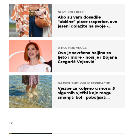
NOVE KOLEKCIJE
Ako su vam dosadile
“obične” plave traperice, ove
jeseni dolazite na svoje -
izdvajamo 15 hit modela
U NOJ NIJE VRUĆE
Ovo je savršena haljina za
ljeto i more - nosi je i Bojana
Gregorić Vejzović
NAJSIGURNIJI OBLIK REKREACIJE
Vježbe za koljeno u moru: 5
sigurnih vježbi koje mogu
smanjiti bol i poboljšati
pokretljivost
TV