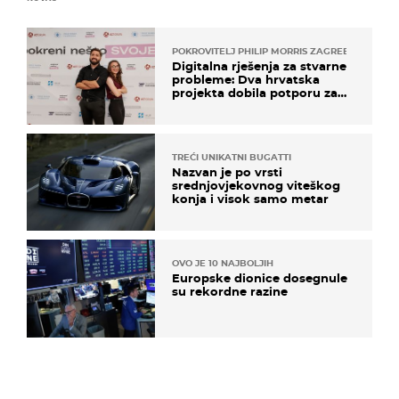
POKROVITELJ PHILIP MORRIS ZAGREB
Digitalna rješenja za stvarne
probleme: Dva hrvatska
projekta dobila potporu za
razvoj
TREĆI UNIKATNI BUGATTI
Nazvan je po vrsti
srednjovjekovnog viteškog
konja i visok samo metar
OVO JE 10 NAJBOLJIH
Europske dionice dosegnule
su rekordne razine