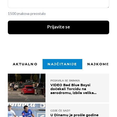
1500 znakova preostalo
Prijavite se
AKTUALNO
NAJČITANIJE
NAJKOMENTI
POJAVILA SE SNIMKA
VIDEO Bad Blue Boysi
dočekali Torcidu na
aerodromu, izbila velika
masovna tučnjava
GDJE ĆE SAD?
U Dinamu je prošle godine