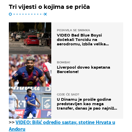
Tri vijesti o kojima se priča
POJAVILA SE SNIMKA
VIDEO Bad Blue Boysi
dočekali Torcidu na
aerodromu, izbila velika
masovna tučnjava
BOMBA!
Liverpool doveo kapetana
Barcelone!
GDJE ĆE SAD?
U Dinamu je prošle godine
predstavljen kao mega
transfer, danas je pao najniže
u karijeri
>>
VIDEO: Bilić odredio sastav, stotine Hrvata u
Andoru