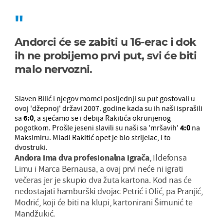
Andorci će se zabiti u 16-erac i dok
ih ne probijemo prvi put, svi će biti
malo nervozni.
Slaven Bilić i njegov momci posljednji su put gostovali u
ovoj 'džepnoj' državi 2007. godine kada su ih naši isprašili
sa
6:0
, a sjećamo se i debija Rakitića okrunjenog
pogotkom. Prošle jeseni slavili su naši sa 'mršavih'
4:0
na
Maksimiru. Mladi Rakitić opet je bio strijelac, i to
dvostruki.
Andora ima dva profesionalna igrača
, Ildefonsa
Limu i Marca Bernausa, a ovaj prvi neće ni igrati
večeras jer je skupio dva žuta kartona. Kod nas će
nedostajati hamburški dvojac Petrić i Olić, pa Pranjić,
Modrić, koji će biti na klupi, kartonirani Šimunić te
Mandžukić.