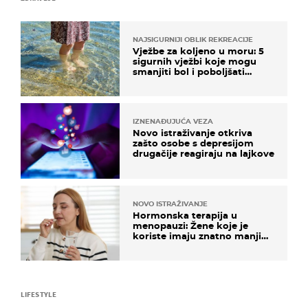
NAJSIGURNIJI OBLIK REKREACIJE
Vježbe za koljeno u moru: 5
sigurnih vježbi koje mogu
smanjiti bol i poboljšati
pokretljivost
IZNENAĐUJUĆA VEZA
Novo istraživanje otkriva
zašto osobe s depresijom
drugačije reagiraju na lajkove
NOVO ISTRAŽIVANJE
Hormonska terapija u
menopauzi: Žene koje je
koriste imaju znatno manji
rizik od ovoga
LIFESTYLE