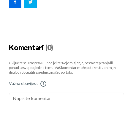
Komentari
(0)
Uključite se u raspravu – podijelite svoje mišljenje, postavite pitanja ili
ponudite svoj pogled na temu. Vaš komentar može potaknuti zanimljiv
dijalog i obogatiti zajednicu našeg portala.
Važna obavijest
!