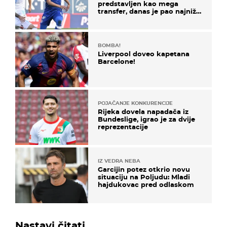
predstavljen kao mega
transfer, danas je pao najniže
u karijeri
BOMBA!
Liverpool doveo kapetana
Barcelone!
POJAČANJE KONKURENCIJE
Rijeka dovela napadača iz
Bundeslige, igrao je za dvije
reprezentacije
IZ VEDRA NEBA
Garcijin potez otkrio novu
situaciju na Poljudu: Mladi
hajdukovac pred odlaskom
Nastavi čitati