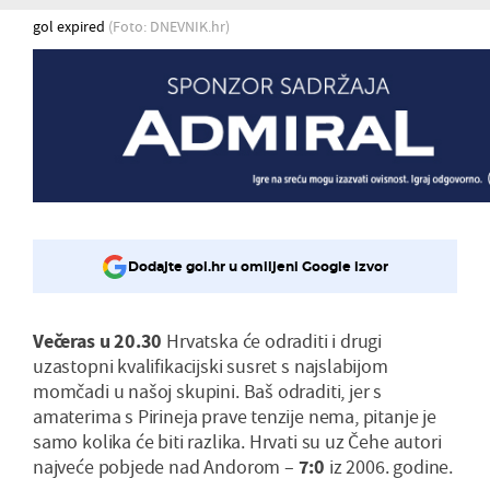
gol expired
(Foto: DNEVNIK.hr)
Dodajte gol.hr u omiljeni Google izvor
Večeras u 20.30
Hrvatska će odraditi i drugi
uzastopni kvalifikacijski susret s najslabijom
momčadi u našoj skupini. Baš odraditi, jer s
amaterima s Pirineja prave tenzije nema, pitanje je
samo kolika će biti razlika. Hrvati su uz Čehe autori
najveće pobjede nad Andorom –
7:0
iz 2006. godine.