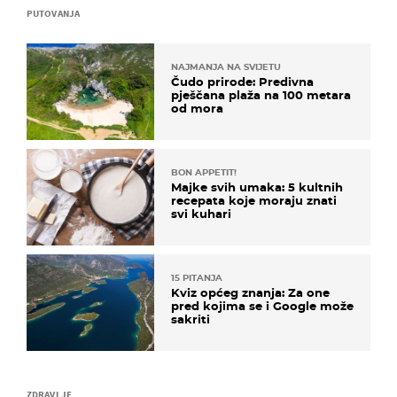
PUTOVANJA
NAJMANJA NA SVIJETU
Čudo prirode: Predivna
pješčana plaža na 100 metara
od mora
BON APPETIT!
Majke svih umaka: 5 kultnih
recepata koje moraju znati
svi kuhari
15 PITANJA
Kviz općeg znanja: Za one
pred kojima se i Google može
sakriti
ZDRAVLJE