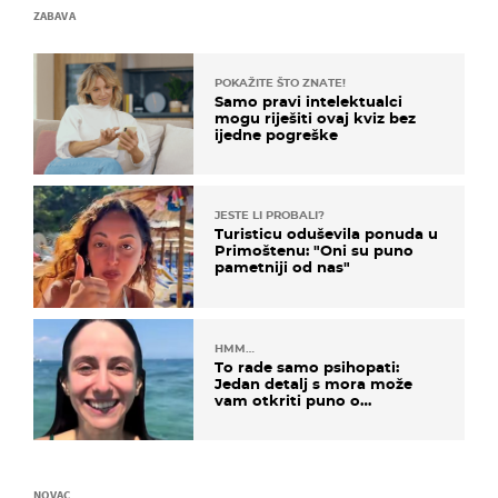
ZABAVA
POKAŽITE ŠTO ZNATE!
Samo pravi intelektualci
mogu riješiti ovaj kviz bez
ijedne pogreške
JESTE LI PROBALI?
Turisticu oduševila ponuda u
Primoštenu: "Oni su puno
pametniji od nas"
HMM…
To rade samo psihopati:
Jedan detalj s mora može
vam otkriti puno o
prijateljima
NOVAC