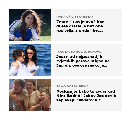
DANAS ŽIVI POVUČENO
Znate li tko je ovo? Kao
dijete ostala je bez oba
roditelja, a onda i bez
milijuna koje je trebala
naslijediti
"KAO DA SU NOVAK ĐOKOVIĆ"
Jedan od najpoznatijih
svjetskih parova stigao na
Jadran, ovakve reakcije
vjerojatno nisu očekivali
SAMO DOBRA PISMA
Poslušajte kako to zvuči kad
Nina Badrić i Jakov Jozinović
zapjevaju Oliverov hit!