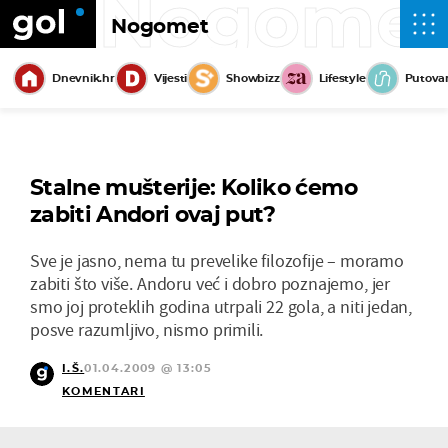
Nogome
Nogomet
Dnevnik.hr
Vijesti
Showbizz
Lifestyle
Putova
Stalne mušterije: Koliko ćemo
zabiti Andori ovaj put?
Sve je jasno, nema tu prevelike filozofije – moramo
zabiti što više. Andoru već i dobro poznajemo, jer
smo joj proteklih godina utrpali 22 gola, a niti jedan,
posve razumljivo, nismo primili.
I.Š.
01.04.2009 @ 13:05
KOMENTARI