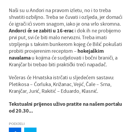
Naši su u Andori na pravom izletu, no i to treba
shvatiti ozbiljno. Treba se čuvati i ozljeda, jer domaći
će igrači ići svom snagom, iako je ona vrlo skromna.
Andorci će se zabiti u 16-erac
i dok ih ne probijemo
prvi put, svi će biti malo nervozni. Treba imati
strpljenja s takvim bunkerom kojeg će Bilić pokušati
probiti provjerenim receptom –
hokejaškim
navalama
u kojima će sudjelovati i bočni braniči, a
Kranjčar bi trebao biti praktički treći napadač.
Večeras će Hrvatska istrčati u sljedećem sastavu:
Pletikosa – Ćorluka, Križanac, Vejić, Čale – Srna,
Kranjčar, Jurić, Rakitić – Eduardo, Klasnić.
Tekstualni prijenos uživo pratite na našem portalu
od 20.30...
PODIJELI