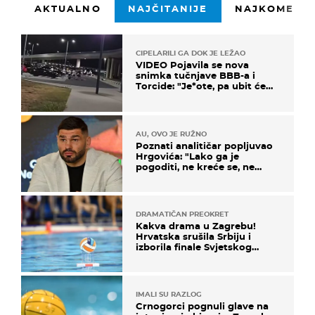
AKTUALNO
NAJČITANIJE
NAJKOMENTI
CIPELARILI GA DOK JE LEŽAO
VIDEO Pojavila se nova
snimka tučnjave BBB-a i
Torcide: "Je*ote, pa ubit će
ga!"
AU, OVO JE RUŽNO
Poznati analitičar popljuvao
Hrgovića: "Lako ga je
pogoditi, ne kreće se, ne
koristi noge..."
DRAMATIČAN PREOKRET
Kakva drama u Zagrebu!
Hrvatska srušila Srbiju i
izborila finale Svjetskog
prvenstva
IMALI SU RAZLOG
Crnogorci pognuli glave na