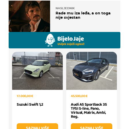
NASLJEDNIK
Rade mu iza leđa, a on toga
nije svjestan
17.000,00 €
45.500,00 €
Suzuki Swift 1,2
Audi A5 Sportback 35
TFSI S-line, Pano,
Virtual, Matrix, Ambi,
Reg.
SAZNAJ VIŠE
SAZNAJ VIŠE