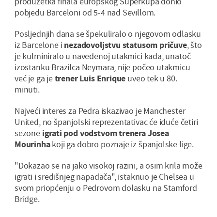
produžetka finala europskog Superkupa donio
pobjedu Barceloni od 5-4 nad Sevillom.
Posljednjih dana se špekuliralo o njegovom odlasku
iz Barcelone i
nezadovoljstvu statusom pričuve
, što
je kulminiralo u navedenoj utakmici kada, unatoč
izostanku Brazilca Neymara, nije počeo utakmicu
već je ga je
trener Luis Enrique
uveo tek u 80.
minuti.
Najveći interes za Pedra iskazivao je Manchester
United, no španjolski reprezentativac će iduće četiri
sezone
igrati pod vodstvom trenera Josea
Mourinha
koji ga dobro poznaje iz španjolske lige.
"Dokazao se na jako visokoj razini, a osim krila može
igrati i središnjeg napadača", istaknuo je Chelsea u
svom priopćenju o Pedrovom dolasku na Stamford
Bridge.