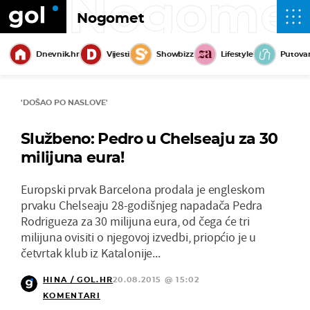
Nogome
Nogomet
Dnevnik.hr
Vijesti
Showbizz
Lifestyle
Putova
'DOŠAO PO NASLOVE'
Službeno: Pedro u Chelseaju za 30
milijuna eura!
Europski prvak Barcelona prodala je engleskom
prvaku Chelseaju 28-godišnjeg napadača Pedra
Rodrigueza za 30 milijuna eura, od čega će tri
milijuna ovisiti o njegovoj izvedbi, priopćio je u
četvrtak klub iz Katalonije...
HINA / GOL.HR
20.08.2015 @ 15:02
KOMENTARI