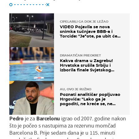
CIPELARILI GA DOK JE LEŽAO
VIDEO Pojavila se nova
snimka tučnjave BBB-a i
Torcide: "Je*ote, pa ubit će
ga!"
DRAMATIČAN PREOKRET
Kakva drama u Zagrebu!
Hrvatska srušila Srbiju i
izborila finale Svjetskog
prvenstva
AU, OVO JE RUŽNO
Poznati analitičar popljuvao
Hrgovića: "Lako ga je
pogoditi, ne kreće se, ne
koristi noge..."
Pedro
je za
Barcelonu
igrao od 2007. godine nakon
što je počeo s nastupima za rezervnu momčad
Barcelona B. Prije sedam dana je u 115. minuti