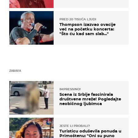
kratkom vremenu
PRED 20 TISUĆA LJUDI
Thompson izazvao ovacije
već na početku koncerta:
"Što ću kad sam slab..."
ZABAVA
IMPRESIVNO!
Scena iz Srbije fascinirala
društvene mreže! Pogledajte
neobičnog ljubimca
JESTE LI PROBALI?
Turisticu oduševila ponuda u
Primoštenu: "Oni su puno