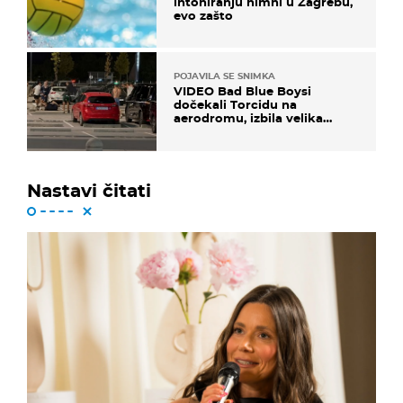
intoniranju himni u Zagrebu,
evo zašto
POJAVILA SE SNIMKA
VIDEO Bad Blue Boysi
dočekali Torcidu na
aerodromu, izbila velika
masovna tučnjava
Nastavi čitati