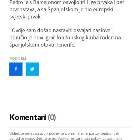
Pedro je s Barcelonom osvojio tri Lige prvaka i pet
prvenstava, a sa Španjolskom je bio europski i
svjetski prvak.
"Ovdje sam došao nastaviti osvajati naslove",
poručio je novi igrač londonskog kluba rođen na
španjolskom otoku Tenerife.
PODIJELI
Komentari
(0)
Uključite se u raspravu – podijelite svoje mišljenje, postavite pitanja ili
ponudite svoj pogled na temu. Vaš komentar može potaknuti zanimljiv