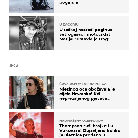
poginula
U ZAGORJU
U teškoj nesreći poginuo
vatrogasac i motociklst
Matija: "Ostavio je trag"
SHOW
ČUVA USPOMENU NA NJEGA
Njezinog oca obožavala je
cijela Hrvatska! Kći
neprežaljenog pjevača
projurila špicom na dva
kotača
NADMAŠENA OČEKIVANJA
Thompson ruši brojke i u
Vukovaru! Objavljeno koliko
je ulaznica prodano u