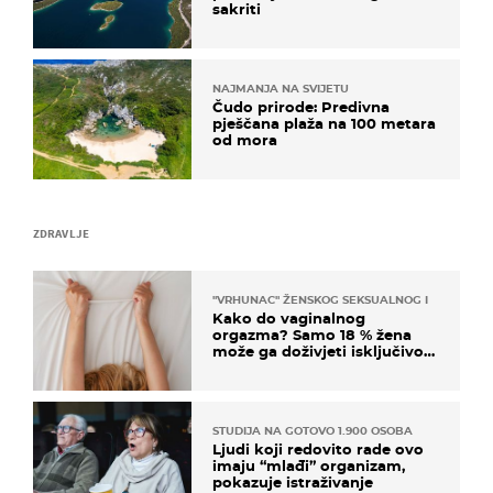
sakriti
NAJMANJA NA SVIJETU
Čudo prirode: Predivna
pješčana plaža na 100 metara
od mora
ZDRAVLJE
"VRHUNAC" ŽENSKOG SEKSUALNOG ISKUSTVA
Kako do vaginalnog
orgazma? Samo 18 % žena
može ga doživjeti isključivo
na ovaj način
STUDIJA NA GOTOVO 1.900 OSOBA
Ljudi koji redovito rade ovo
imaju “mlađi” organizam,
pokazuje istraživanje