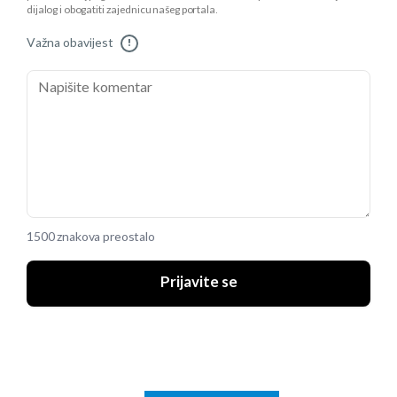
dijalog i obogatiti zajednicu našeg portala.
Važna obavijest
!
1500 znakova preostalo
Prijavite se