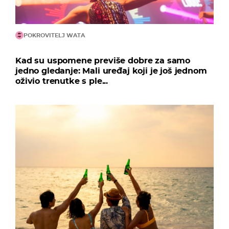
POKROVITELJ WATA
Kad su uspomene previše dobre za samo
jedno gledanje: Mali uređaj koji je još jednom
oživio trenutke s ple...