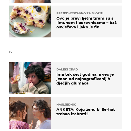
PREJEDNOSTAVNO ZA SLOŽITI
Ovo je pravi ljetni tiramisu s
limunom i borovnicama – baš
osvježava i jako je fin
TV
DALEKI GRAD
Ima tek šest godina, a već je
jedan od najnagrađivanijih
dječjih glumaca
NASLJEDNIK
ANKETA: Koju ženu bi Serhat
trebao izabrati?