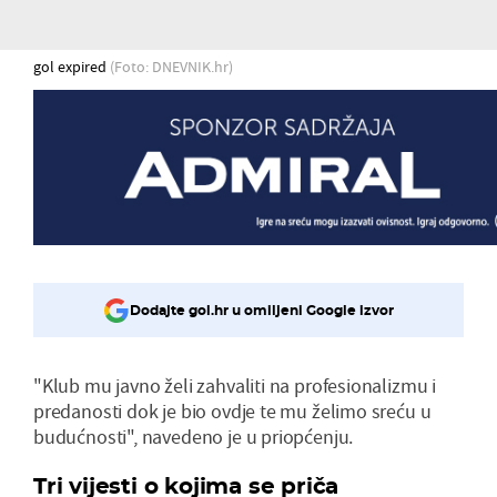
gol expired
(Foto: DNEVNIK.hr)
Dodajte gol.hr u omiljeni Google izvor
"Klub mu javno želi zahvaliti na profesionalizmu i
predanosti dok je bio ovdje te mu želimo sreću u
budućnosti", navedeno je u priopćenju.
Tri vijesti o kojima se priča