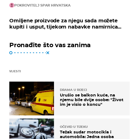
POKROVITELJ SPAR HRVATSKA
Omiljene proizvode za njegu sada možete
kupiti i usput, tijekom nabavke namirnica...
Pronađite što vas zanima
VIJESTI
DRAMA U RIJECI
Urušio se balkon kuće, na
njemu bile dvije osobe: "Život
im je visio o koncu"
OČEVID U TIJEKU
Težak sudar motocikla i
automobila: Jedna osoba