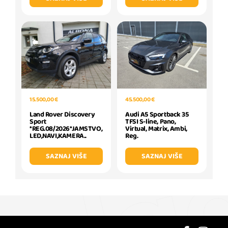
15.500,00 €
45.500,00 €
Land Rover Discovery
Audi A5 Sportback 35
Sport
TFSI S-line, Pano,
*REG.08/2026*JAMSTVO,
Virtual, Matrix, Ambi,
LED,NAVI,KAMERA..
Reg.
SAZNAJ VIŠE
SAZNAJ VIŠE