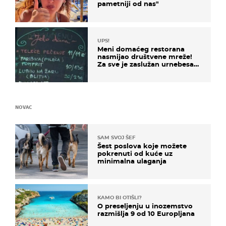
pametniji od nas"
UPS!
Meni domaćeg restorana
nasmijao društvene mreže!
Za sve je zaslužan urnebesan
naziv jela
NOVAC
SAM SVOJ ŠEF
Šest poslova koje možete
pokrenuti od kuće uz
minimalna ulaganja
KAMO BI OTIŠLI?
O preseljenju u inozemstvo
razmišlja 9 od 10 Europljana