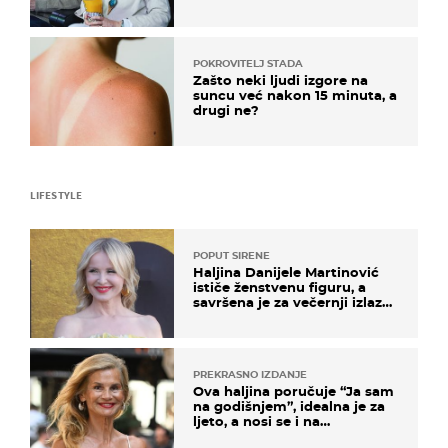
POKROVITELJ STADA
Zašto neki ljudi izgore na
suncu već nakon 15 minuta, a
drugi ne?
LIFESTYLE
POPUT SIRENE
Haljina Danijele Martinović
ističe ženstvenu figuru, a
savršena je za večernji izlazak
na moru
PREKRASNO IZDANJE
Ova haljina poručuje “Ja sam
na godišnjem”, idealna je za
ljeto, a nosi se i na
zagrebačkoj špici