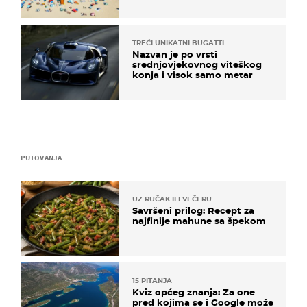
TREĆI UNIKATNI BUGATTI
Nazvan je po vrsti
srednjovjekovnog viteškog
konja i visok samo metar
PUTOVANJA
UZ RUČAK ILI VEČERU
Savršeni prilog: Recept za
najfinije mahune sa špekom
15 PITANJA
Kviz općeg znanja: Za one
pred kojima se i Google može