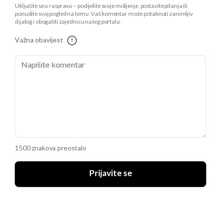
Uključite se u raspravu – podijelite svoje mišljenje, postavite pitanja ili
ponudite svoj pogled na temu. Vaš komentar može potaknuti zanimljiv
dijalog i obogatiti zajednicu našeg portala.
Važna obavijest
!
1500 znakova preostalo
Prijavite se