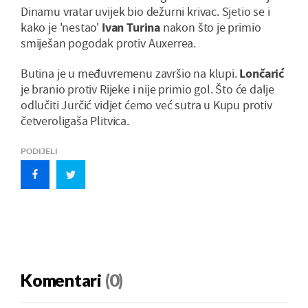
Dinamu vratar uvijek bio dežurni krivac. Sjetio se i
kako je 'nestao'
Ivan Turina
nakon što je primio
smiješan pogodak protiv Auxerrea.
Butina je u međuvremenu završio na klupi.
Lončarić
je branio protiv Rijeke i nije primio gol. Što će dalje
odlučiti Jurčić vidjet ćemo već sutra u Kupu protiv
četveroligaša Plitvica.
PODIJELI
Komentari
(0)