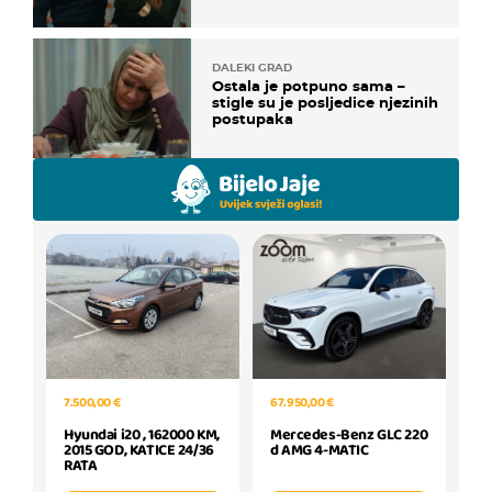
DALEKI GRAD
Ostala je potpuno sama –
stigle su je posljedice njezinih
postupaka
67.950,00 €
7.500,00 €
Mercedes-Benz GLC 220
Hyundai i20 , 162000 KM,
d AMG 4-MATIC
2015 GOD, KATICE 24/36
RATA