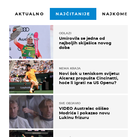
AKTUALNO
NAJČITANIJE
NAJKOMENTI
ODLAZI
Umirovila se jedna od
najboljih skijašica novog
doba
NEMA KRAJA
Novi šok u teniskom svijetu:
Alcaraz propušta Cincinatti,
hoće li igrati na US Openu?
SVE OBJAVIO
VIDEO Australac ošišao
Modrića i pokazao novu
Lukinu frizuru