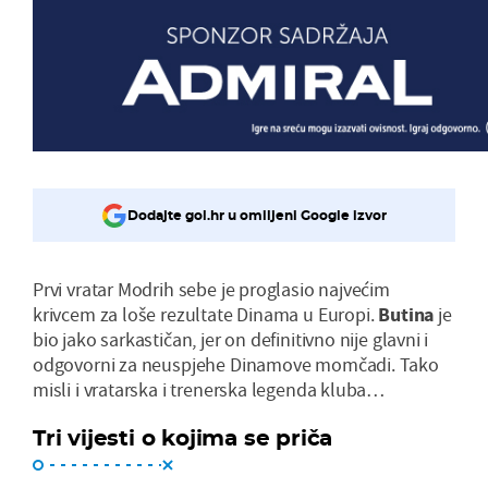
Dodajte gol.hr u omiljeni Google izvor
Prvi vratar Modrih sebe je proglasio najvećim
krivcem za loše rezultate Dinama u Europi.
Butina
je
bio jako sarkastičan, jer on definitivno nije glavni i
odgovorni za neuspjehe Dinamove momčadi. Tako
misli i vratarska i trenerska legenda kluba…
Tri vijesti o kojima se priča