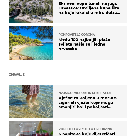
Skriveni vojni tuneli na jugu
Hrvatske: Omiljena kupališta
na koja lokalci u miru dolaze
roniti i skakati u more
POKROVITELJ CORONA
Među 100 najboljih plaža
svijeta našla se i jedna
hrvatska
ZDRAVLJE
NAJSIGURNIJI OBLIK REKREACIJE
Vježbe za koljeno u moru: 5
sigurnih vježbi koje mogu
smanjiti bol i poboljšati
pokretljivost
VRIJEDI IH UVRSTITI U PREHRANU
6 napitaka koje dijetetičari