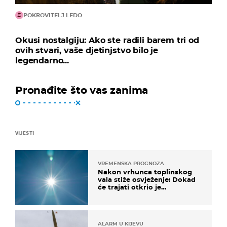
POKROVITELJ LEDO
Okusi nostalgiju: Ako ste radili barem tri od
ovih stvari, vaše djetinjstvo bilo je
legendarno...
Pronađite što vas zanima
VIJESTI
VREMENSKA PROGNOZA
Nakon vrhunca toplinskog
vala stiže osvježenje: Dokad
će trajati otkrio je
meteorolog
ALARM U KIJEVU