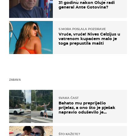
31 godinu nakon Oluje radi
general Ante Gotovina?
S MORA POSLALA POZDRAVE
Vruće, vruće! Nives Celzijus u
vatrenom kupaćem malo je
toga prepustila mašti
ZABAVA
SVAKA ČAST
Bahato mu prepriječio
prijelaz, a ono što je pješak
napravio oduševilo je
društvene mreže
ŠTO KAŽETE?