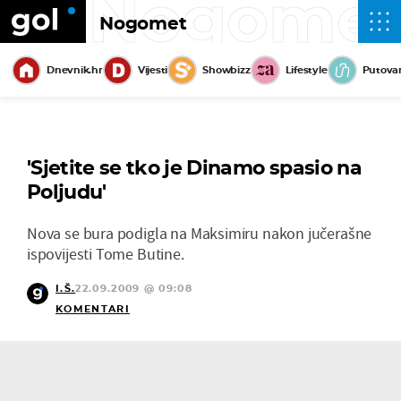
Nogome
Nogomet
Dnevnik.hr
Vijesti
Showbizz
Lifestyle
Putova
'Sjetite se tko je Dinamo spasio na
Poljudu'
Nova se bura podigla na Maksimiru nakon jučerašne
ispovijesti Tome Butine.
I.Š.
22.09.2009 @ 09:08
KOMENTARI