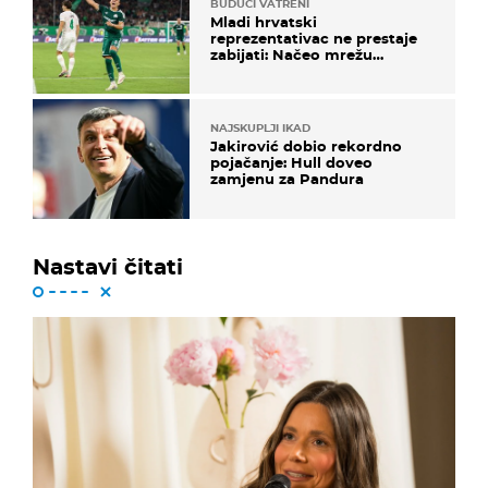
BUDUĆI VATRENI
Mladi hrvatski
reprezentativac ne prestaje
zabijati: Načeo mrežu
bugarskog velikana
NAJSKUPLJI IKAD
Jakirović dobio rekordno
pojačanje: Hull doveo
zamjenu za Pandura
Nastavi čitati