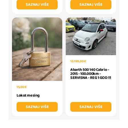
SAZNAJ VIŠE
SAZNAJ VIŠE
13.199,00 €
Abarth 500 140 Cabrio -
2015 - 100.000km -
SERVISNA - REG 1 GOD !!!
15,00 €
Lokot mesing
SAZNAJ VIŠE
SAZNAJ VIŠE