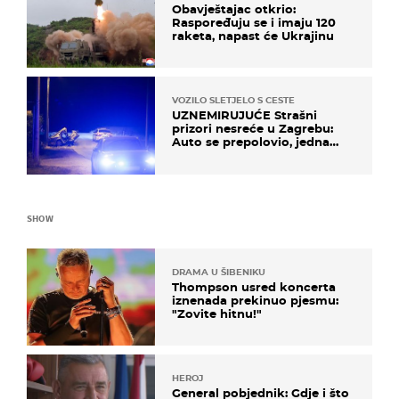
Obavještajac otkrio:
Raspoređuju se i imaju 120
raketa, napast će Ukrajinu
VOZILO SLETJELO S CESTE
UZNEMIRUJUĆE Strašni
prizori nesreće u Zagrebu:
Auto se prepolovio, jedna
osoba poginula
SHOW
DRAMA U ŠIBENIKU
Thompson usred koncerta
iznenada prekinuo pjesmu:
"Zovite hitnu!"
HEROJ
General pobjednik: Gdje i što