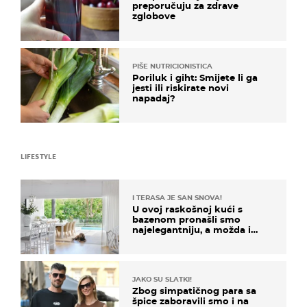
preporučuju za zdrave
zglobove
PIŠE NUTRICIONISTICA
Poriluk i giht: Smijete li ga
jesti ili riskirate novi
napadaj?
LIFESTYLE
I TERASA JE SAN SNOVA!
U ovoj raskošnoj kući s
bazenom pronašli smo
najelegantniju, a možda i
najljepšu bijelu kuhinju
JAKO SU SLATKI!
Zbog simpatičnog para sa
špice zaboravili smo i na