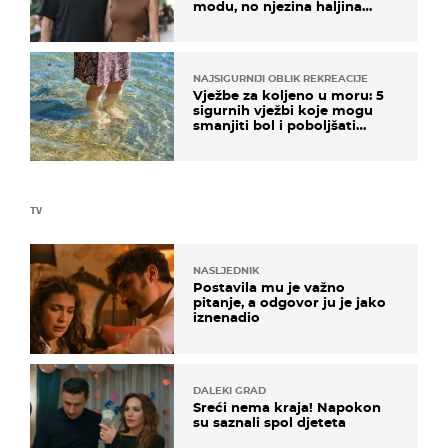
modu, no njezina haljina
itekako nas se dojmila
NAJSIGURNIJI OBLIK REKREACIJE
Vježbe za koljeno u moru: 5
sigurnih vježbi koje mogu
smanjiti bol i poboljšati
pokretljivost
TV
NASLJEDNIK
Postavila mu je važno
pitanje, a odgovor ju je jako
iznenadio
DALEKI GRAD
Sreći nema kraja! Napokon
su saznali spol djeteta