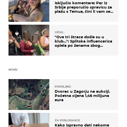
Isključio komentare: Par iz
Srbije preporučio spravicu za
plažu s Temua, čini li vam se
ovo sigurnim?
UŽAS…
"Ove tri štrace došle su u
klub…": Splitska influencerica
oplela po ženama zbog
užasnog ponašanja
NOVAC
POVOLJNO
Dvorac u Zagorju na aukciji.
Početna cijena 1,46 milijuna
eura
ZA POSLODAVCE
Kako ispravno dati nekome