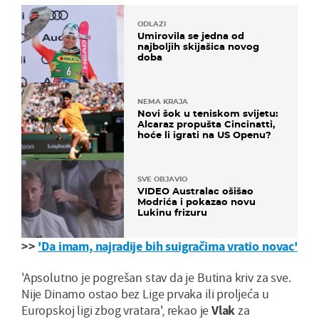
ODLAZI
Umirovila se jedna od
najboljih skijašica novog
doba
NEMA KRAJA
Novi šok u teniskom svijetu:
Alcaraz propušta Cincinatti,
hoće li igrati na US Openu?
SVE OBJAVIO
VIDEO Australac ošišao
Modrića i pokazao novu
Lukinu frizuru
>>
'Da imam, najradije bih suigračima vratio novac'
'Apsolutno je pogrešan stav da je Butina kriv za sve.
Nije Dinamo ostao bez Lige prvaka ili proljeća u
Europskoj ligi zbog vratara', rekao je
Vlak
za