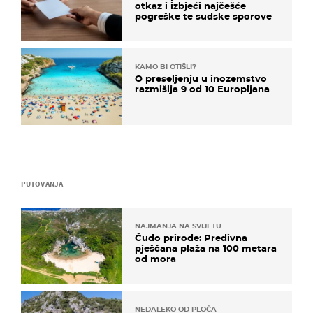
otkaz i izbjeći najčešće
pogreške te sudske sporove
KAMO BI OTIŠLI?
O preseljenju u inozemstvo
razmišlja 9 od 10 Europljana
PUTOVANJA
NAJMANJA NA SVIJETU
Čudo prirode: Predivna
pješčana plaža na 100 metara
od mora
NEDALEKO OD PLOČA