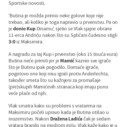
Sportske novosti.
'Butina je možda primio neke golove koje nije
trebao, ali koliko je toga napravio u prvenstvu. Pa on
je
donio Kup
Dinamu', sjetio se Vlak sjajne obrane
11-erca Andriću nakon što su Splićani čudesno stigli
3:0
iz Maksimira.
A nagradu za taj Kup i prvenstvo (oko 15 tisuća eura)
Butina neće primiti jer je
Mamić
kaznio sve igrače
što je Butinu ipak pogodilo. Domaće igrače,
pogotovo one koji nisu igrali protiv Anderlechta,
također smeta što su kažnjeni za promašaje
(pre)skupih Mamićevih stranaca koji imaju puno
veće plaće od njih.
Vlak smatra kako su problemi s vratarima na
Maksimiru počeli upravo kada je Butina otišao u
inozemstvo. Nakon
Dražena Ladića
čak je sedam
vratara branilo na modrom golu. Vlak kaže kako je u