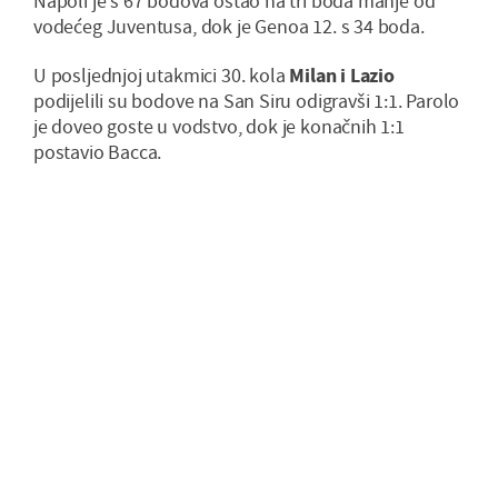
Napoli je s 67 bodova ostao na tri boda manje od
vodećeg Juventusa, dok je Genoa 12. s 34 boda.
U posljednjoj utakmici 30. kola
Milan i Lazio
podijelili su bodove na San Siru odigravši 1:1. Parolo
je doveo goste u vodstvo, dok je konačnih 1:1
postavio Bacca.