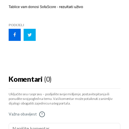
rezultati uživo
Tablice vam donosi SofaScore -
PODIJELI
Komentari
(0)
Uključite se u raspravu – podijelite svoje mišljenje, postavite pitanja ili
ponudite svoj pogled na temu. Vaš komentar može potaknuti zanimljiv
dijalog i obogatiti zajednicu našeg portala.
Važna obavijest
!