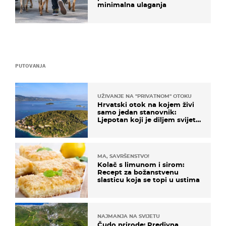
minimalna ulaganja
PUTOVANJA
UŽIVANJE NA "PRIVATNOM" OTOKU
Hrvatski otok na kojem živi
samo jedan stanovnik:
Ljepotan koji je diljem svijeta
poznat po svojem "bijelom
zlatu"
MA, SAVRŠENSTVO!
Kolač s limunom i sirom:
Recept za božanstvenu
slasticu koja se topi u ustima
NAJMANJA NA SVIJETU
Čudo prirode: Predivna