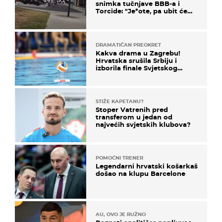
snimka tučnjave BBB-a i
Torcide: "Je*ote, pa ubit će
ga!"
DRAMATIČAN PREOKRET
Kakva drama u Zagrebu!
Hrvatska srušila Srbiju i
izborila finale Svjetskog
prvenstva
STIŽE KAPETANU?
Stoper Vatrenih pred
transferom u jedan od
najvećih svjetskih klubova?
POMOĆNI TRENER
Legendarni hrvatski košarkaš
došao na klupu Barcelone
AU, OVO JE RUŽNO