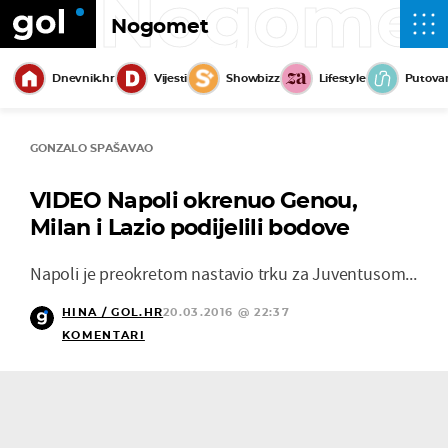
Nogome
Nogomet
Dnevnik.hr
Vijesti
Showbizz
Lifestyle
Putova
GONZALO SPAŠAVAO
VIDEO Napoli okrenuo Genou,
Milan i Lazio podijelili bodove
Napoli je preokretom nastavio trku za Juventusom...
HINA / GOL.HR
20.03.2016 @ 22:37
KOMENTARI