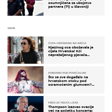
osumnjičena za ubojstvo
partnera (71) u Slavoniji
SHOW
ČUVA USPOMENU NA NJEGA
Njezinog oca obožavala je
cijela Hrvatska! Kći
neprežaljenog pjevača
projurila špicom na dva
kotača
PONOVNO POD POVEĆALOM
Što se sve događalo na
hrvatskom otoku pod
osramoćenim glumcem?
Bizarni prizori i danas
izazivaju nevjericu
PRED 20 TISUĆA LJUDI
Thompson izazvao ovacije
već na početku koncerta: