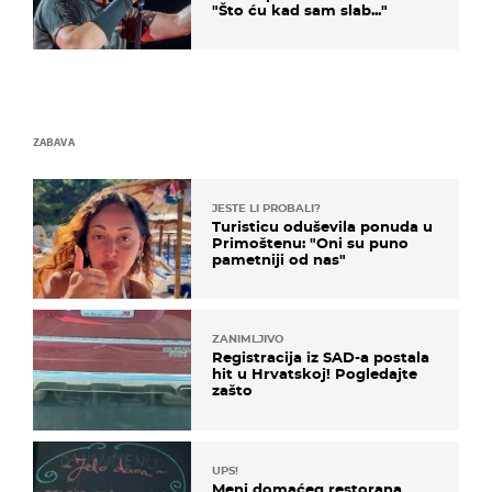
"Što ću kad sam slab..."
ZABAVA
JESTE LI PROBALI?
Turisticu oduševila ponuda u
Primoštenu: "Oni su puno
pametniji od nas"
ZANIMLJIVO
Registracija iz SAD-a postala
hit u Hrvatskoj! Pogledajte
zašto
UPS!
Meni domaćeg restorana