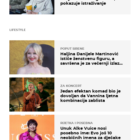
pokazuje istraživanje
LIFESTYLE
POPUT SIRENE
Haljina Danijele Martinović
ističe ženstvenu figuru, a
savršena je za večernji izlazak
na moru
ZA KONCERT
Jedan efektan komad bio je
dovoljan da Vannina ljetna
kombinacija zablista
RIJETKA I POSEBNA
Unuk Alke Vuice nosi
posebno ime: Evo još 10
neobičnih imena za dječake