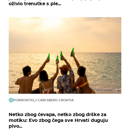
oživio trenutke s ple...
POKROVITELJ CARLSBERG CROATIA
Netko zbog ćevapa, netko zbog drške za
motiku: Evo zbog čega sve Hrvati duguju
pivo...