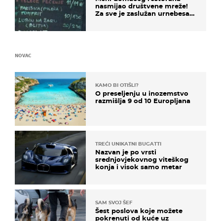
nasmijao društvene mreže!
Za sve je zaslužan urnebesan
naziv jela
NOVAC
KAMO BI OTIŠLI?
O preseljenju u inozemstvo
razmišlja 9 od 10 Europljana
TREĆI UNIKATNI BUGATTI
Nazvan je po vrsti
srednjovjekovnog viteškog
konja i visok samo metar
SAM SVOJ ŠEF
Šest poslova koje možete
pokrenuti od kuće uz