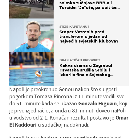
snimka tučnjave BBB-a i
Torcide: "Je*ote, pa ubit će
ga!"
STIŽE KAPETANU?
Stoper Vatrenih pred
transferom u jedan od
najvećih svjetskih klubova?
DRAMATIČAN PREOKRET
Kakva drama u Zagrebu!
Hrvatska srušila Srbiju i
izborila finale Svjetskog
prvenstva
Napoli je preokrenuo Genou nakon što su gosti
pogotkom Tomasa Rincona iz 11. minute vodili sve
do 51. minute kada se ukazao
Gonzalo Higuain
, koji
je prvo izjednačio, a onda u 81. minuti doveo naPoli
u vodstvo od 2-1. Konačan rezultat postavio je
Omar
El Kaddouri
u sudačkoj nadoknadi.