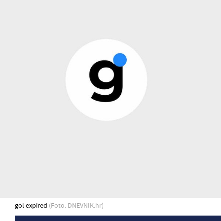
gol expired
(Foto: DNEVNIK.hr)