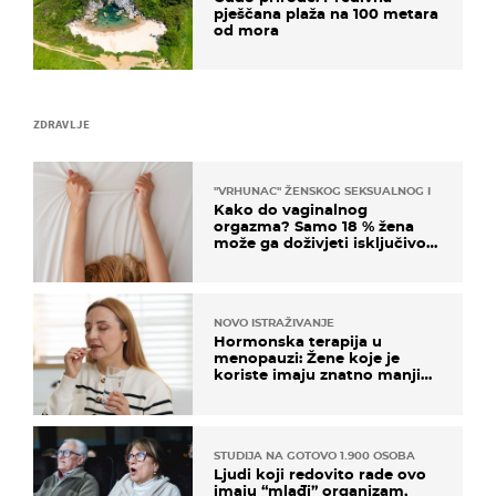
pješčana plaža na 100 metara
od mora
ZDRAVLJE
"VRHUNAC" ŽENSKOG SEKSUALNOG ISKUSTVA
Kako do vaginalnog
orgazma? Samo 18 % žena
može ga doživjeti isključivo
na ovaj način
NOVO ISTRAŽIVANJE
Hormonska terapija u
menopauzi: Žene koje je
koriste imaju znatno manji
rizik od ovoga
STUDIJA NA GOTOVO 1.900 OSOBA
Ljudi koji redovito rade ovo
imaju “mlađi” organizam,