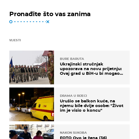
Pronađite što vas zanima
VIJESTI
BURE BARUTA
Ukrajinski stručnjak
upozorava na novu prijetnju:
Ovaj grad u BiH-u bi mogao
biti žarište
DRAMA U RIJECI
Urušio se balkon kuće, na
njemu bile dvije osobe: "Život
im je visio o koncu"
NAKON SUKOBA
FOTO Ovo je žena (36)