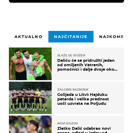
AKTUALNO
NAJČITANIJE
NAJKOMENTI
SLAŽE SE STOŽER
Daliću će se pridružiti jedan
od omiljenih Vatrenih,
pomoćnici i dalje dvoje oko
ponude
ŽALGIRIS RAZBIJEN
Golijada u Litvi: Hajduku
petarda i velika prednost
uoči uzvrata na Poljudu
NOVI IZAZOV
Zlatko Dalić odabrao novi
posao, odlazi u jednu od