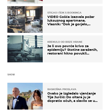
STIGAO I ŠOK S BOOKINGA
VIDEO Gošća izazvala požar
luksuznog apartmana.
Vlasnik: "Dok je gorjelo,
smijali su se, pili i pokazivali
mi srednji prst"
KRENULO OD BRZE HRANE
Je li ovo povrće krivo za
epidemiju? Stotine zaraženih,
restorani hitno povukli
proizvod
SHOW
RASKOŠNA PROSLAVA
Ovako je izgledalo vjenčanje
Tije Jurčić: Do oltara ju je
dopratio očuh, a slavilo se uz
Olivera i Rozgu