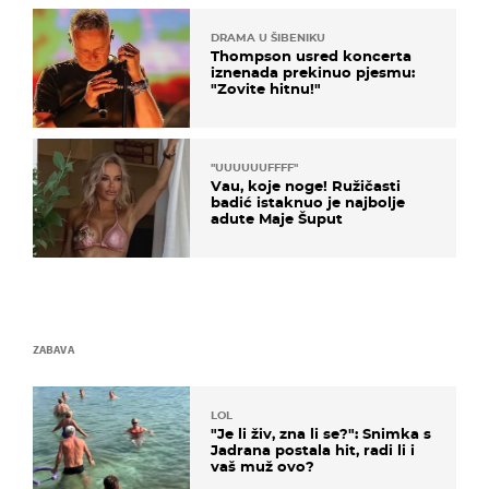
DRAMA U ŠIBENIKU
Thompson usred koncerta
iznenada prekinuo pjesmu:
"Zovite hitnu!"
"UUUUUUFFFF"
Vau, koje noge! Ružičasti
badić istaknuo je najbolje
adute Maje Šuput
ZABAVA
LOL
"Je li živ, zna li se?": Snimka s
Jadrana postala hit, radi li i
vaš muž ovo?