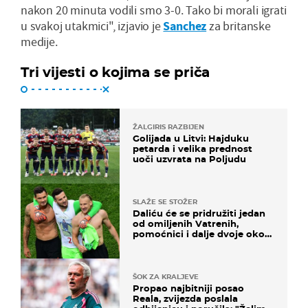
nakon 20 minuta vodili smo 3-0. Tako bi morali igrati
u svakoj utakmici", izjavio je
Sanchez
za britanske
medije.
Tri vijesti o kojima se priča
ŽALGIRIS RAZBIJEN
Golijada u Litvi: Hajduku
petarda i velika prednost
uoči uzvrata na Poljudu
SLAŽE SE STOŽER
Daliću će se pridružiti jedan
od omiljenih Vatrenih,
pomoćnici i dalje dvoje oko
ponude
ŠOK ZA KRALJEVE
Propao najbitniji posao
Reala, zvijezda poslala