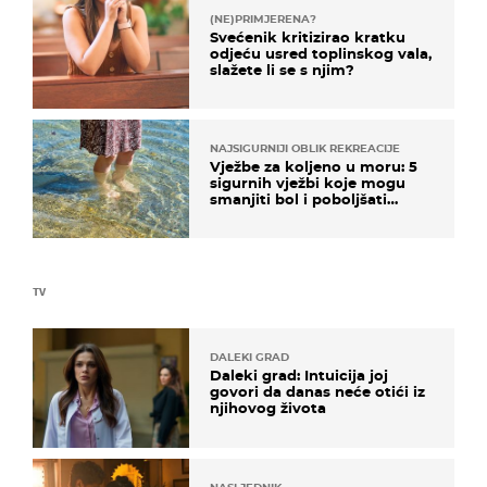
(NE)PRIMJERENA?
Svećenik kritizirao kratku
odjeću usred toplinskog vala,
slažete li se s njim?
NAJSIGURNIJI OBLIK REKREACIJE
Vježbe za koljeno u moru: 5
sigurnih vježbi koje mogu
smanjiti bol i poboljšati
pokretljivost
TV
DALEKI GRAD
Daleki grad: Intuicija joj
govori da danas neće otići iz
njihovog života