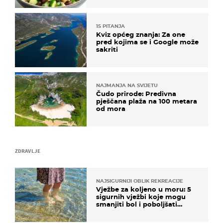
15 PITANJA
Kviz općeg znanja: Za one
pred kojima se i Google može
sakriti
NAJMANJA NA SVIJETU
Čudo prirode: Predivna
pješčana plaža na 100 metara
od mora
ZDRAVLJE
NAJSIGURNIJI OBLIK REKREACIJE
Vježbe za koljeno u moru: 5
sigurnih vježbi koje mogu
smanjiti bol i poboljšati
pokretljivost