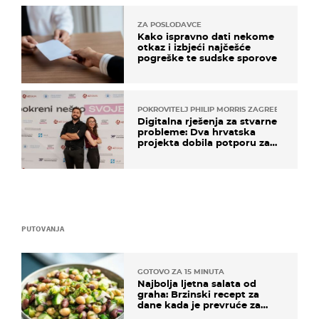
ZA POSLODAVCE
Kako ispravno dati nekome
otkaz i izbjeći najčešće
pogreške te sudske sporove
POKROVITELJ PHILIP MORRIS ZAGREB
Digitalna rješenja za stvarne
probleme: Dva hrvatska
projekta dobila potporu za
razvoj
PUTOVANJA
GOTOVO ZA 15 MINUTA
Najbolja ljetna salata od
graha: Brzinski recept za
dane kada je prevruće za
kuhanje