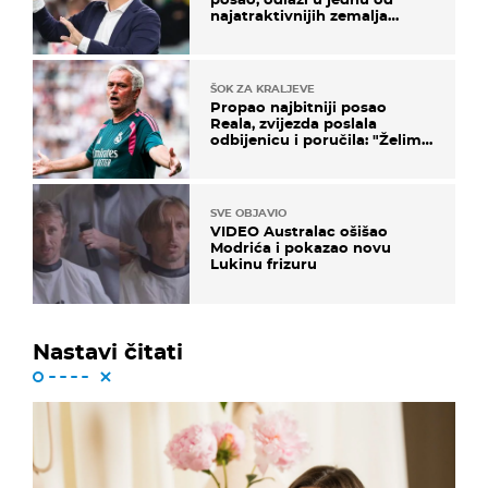
najatraktivnijih zemalja
svijeta
ŠOK ZA KRALJEVE
Propao najbitniji posao
Reala, zvijezda poslala
odbijenicu i poručila: "Želim
u Barcelonu"
SVE OBJAVIO
VIDEO Australac ošišao
Modrića i pokazao novu
Lukinu frizuru
Nastavi čitati