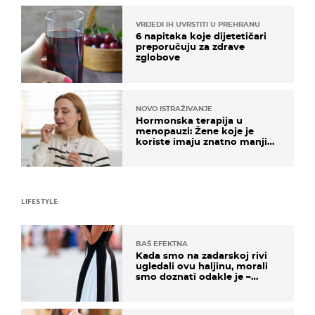
VRIJEDI IH UVRSTITI U PREHRANU
6 napitaka koje dijetetičari
preporučuju za zdrave
zglobove
NOVO ISTRAŽIVANJE
Hormonska terapija u
menopauzi: Žene koje je
koriste imaju znatno manji
rizik od ovoga
LIFESTYLE
BAŠ EFEKTNA
Kada smo na zadarskoj rivi
ugledali ovu haljinu, morali
smo doznati odakle je –
košta samo 18 eura