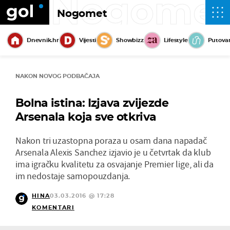
Nogome
Nogomet
Dnevnik.hr
Vijesti
Showbizz
Lifestyle
Putova
NAKON NOVOG PODBAČAJA
Bolna istina: Izjava zvijezde
Arsenala koja sve otkriva
Nakon tri uzastopna poraza u osam dana napadač
Arsenala Alexis Sanchez izjavio je u četvrtak da klub
ima igračku kvalitetu za osvajanje Premier lige, ali da
im nedostaje samopouzdanja.
HINA
03.03.2016 @ 17:28
KOMENTARI