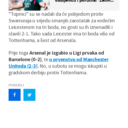
odbijenicu i poručila: "Želim
u Barcelonu"
"Topnici" su se nadali da će pobjedom protiv
Swanseaja u srijedu smanjiti zaostatak za vodećim
Leicesterom na tri boda, no gosti su ih iznenadili i
slavili 2-1. Tako sada Leicester ima tri boda više od
Tottenhama, a šest od Arsenala.
Prije toga
Arsenal je izgubio u Ligi prvaka od
Barcelone (0-2)
, te
u prvenstvu od Manchester
Uniteda (2-3)
. No, u subotu se mogu iskupiti u
gradskom derbiju protiv Tottenhama.
PODIJELI