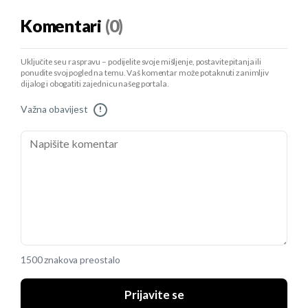
Komentari
(0)
Uključite se u raspravu – podijelite svoje mišljenje, postavite pitanja ili
ponudite svoj pogled na temu. Vaš komentar može potaknuti zanimljiv
dijalog i obogatiti zajednicu našeg portala.
Važna obavijest
!
1500 znakova preostalo
Prijavite se