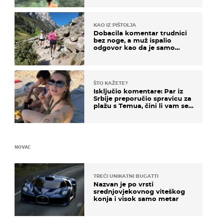
KAO IZ PIŠTOLJA
Dobacila komentar trudnici
bez noge, a muž ispalio
odgovor kao da je samo
čekao…
ŠTO KAŽETE?
Isključio komentare: Par iz
Srbije preporučio spravicu za
plažu s Temua, čini li vam se
ovo sigurnim?
NOVAC
TREĆI UNIKATNI BUGATTI
Nazvan je po vrsti
srednjovjekovnog viteškog
konja i visok samo metar