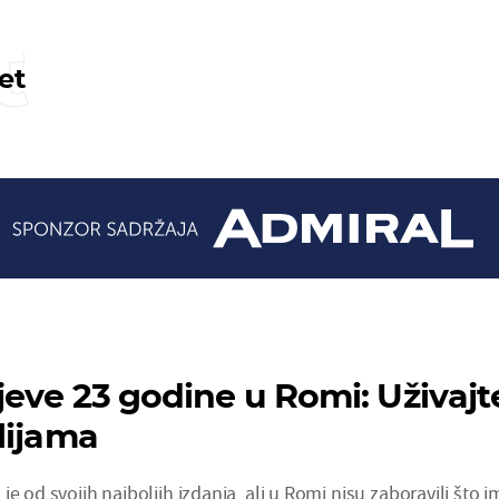
t
et
jeve 23 godine u Romi: Uživajt
lijama
e od svojih najboljih izdanja, ali u Romi nisu zaboravili što i