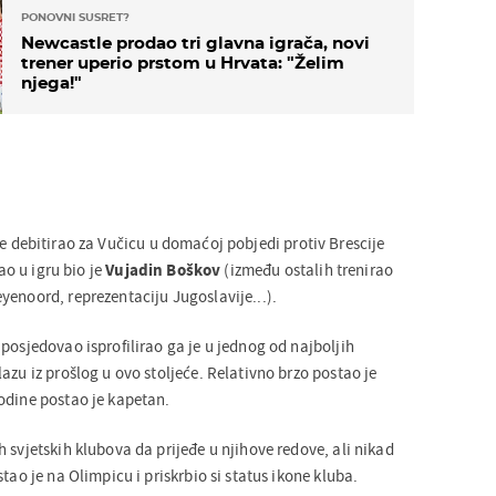
PONOVNI SUSRET?
Newcastle prodao tri glavna igrača, novi
trener uperio prstom u Hrvata: "Želim
njega!"
je debitirao za Vučicu u domaćoj pobjedi protiv Brescije
lao u igru bio je
Vujadin Boškov
(između ostalih trenirao
yenoord, reprezentaciju Jugoslavije...).
posjedovao isprofilirao ga je u jednog od najboljih
azu iz prošlog u ovo stoljeće. Relativno brzo postao je
odine postao je kapetan.
 svjetskih klubova da prijeđe u njihove redove, ali nikad
tao je na Olimpicu i priskrbio si status ikone kluba.