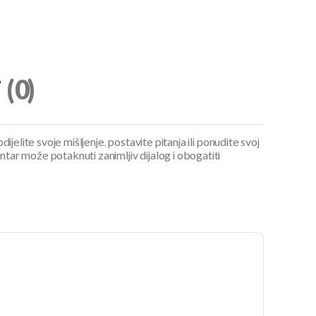
i
(0)
ijelite svoje mišljenje, postavite pitanja ili ponudite svoj
ar može potaknuti zanimljiv dijalog i obogatiti