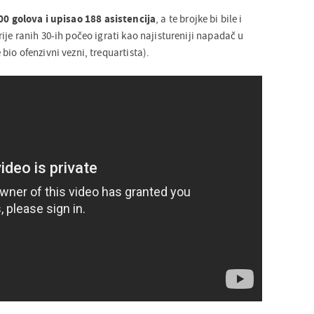
00 golova i upisao 188 asistencija
, a te brojke bi bile i
je ranih 30-ih počeo igrati kao najistureniji napadač u
io ofenzivni vezni, trequartista).