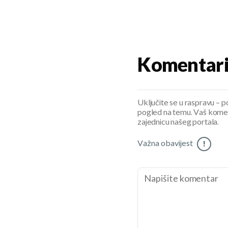
Komentar
Uključite se u raspravu – pod
pogled na temu. Vaš koment
zajednicu našeg portala.
Važna obavijest
!