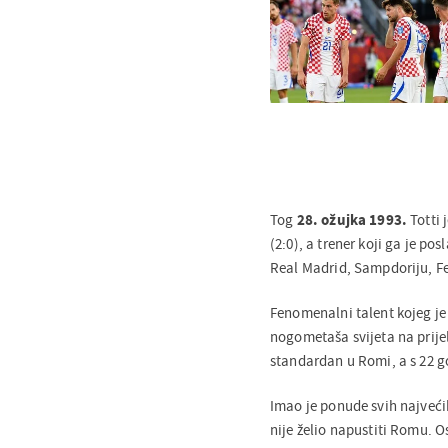
Tog
28. ožujka 1993.
Totti 
(2:0), a trener koji ga je pos
Real Madrid, Sampdoriju, Fe
Fenomenalni talent kojeg je 
nogometaša svijeta na prijel
standardan u Romi, a s 22 g
Imao je ponude svih najvećih
nije želio napustiti Romu. Os