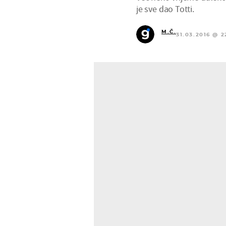
je sve dao Totti.
M.Č.
31.03.2016 @ 2