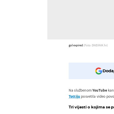
gol expired
(Foto: DNEVNIK.hr)
Dodaj
Na službenom
YouTube
kan
Tottiju
posvetila video povo
Tri vijesti o kojima se p