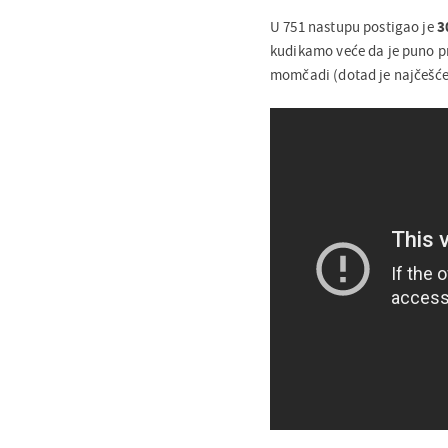
U 751 nastupu postigao je
3
kudikamo veće da je puno pri
momčadi (dotad je najčešće b