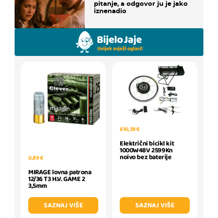
pitanje, a odgovor ju je jako
iznenadio
610,39 €
Električni bicikl kit
1000W48V 2599Kn
noivo bez baterije
0,89 €
MIRAGE lovna patrona
12/36 T3 H.V. GAME 2
3,5mm
SAZNAJ VIŠE
SAZNAJ VIŠE