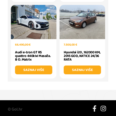
66.490,00 €
7.500,00 €
Audi e-tron GT RS
Hyundai i20 , 162000 KM,
quattro 440kW Masaža.
2015 GOD, KATICE 24/36
B O. Matrix
RATA
SAZNAJ VIŠE
SAZNAJ VIŠE
© Gol.hr