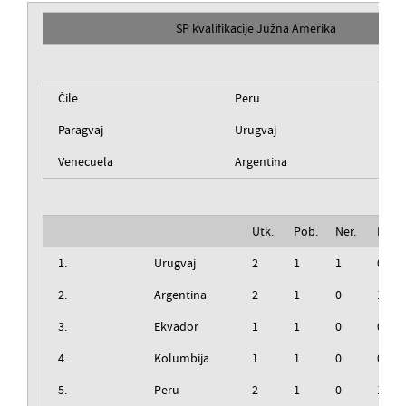
SP kvalifikacije Južna Amerika
Čile
Peru
Paragvaj
Urugvaj
Venecuela
Argentina
Utk.
Pob.
Ner.
Izg.
1.
Urugvaj
2
1
1
0
2.
Argentina
2
1
0
1
3.
Ekvador
1
1
0
0
4.
Kolumbija
1
1
0
0
5.
Peru
2
1
0
1