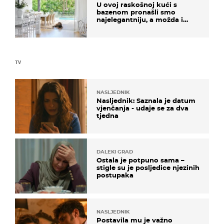
U ovoj raskošnoj kući s
bazenom pronašli smo
najelegantniju, a možda i
najljepšu bijelu kuhinju
TV
NASLJEDNIK
Nasljednik: Saznala je datum
vjenčanja - udaje se za dva
tjedna
DALEKI GRAD
Ostala je potpuno sama –
stigle su je posljedice njezinih
postupaka
NASLJEDNIK
Postavila mu je važno