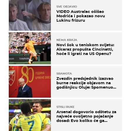
SVE OBJAVIO
VIDEO Australac ošišao
Modrića i pokazao novu
Lukinu frizuru
NEMA KRAJA
Novi šok u teniskom svijetu:
Alcaraz propušta Cincinatti,
hoće li igrati na US Openu?
SRAMOTA
Zvezdin predsjednik izazvao
burne reakcije objavom na
godišnjicu Oluje: Spomenuo
Knin i srpsku zastavu
STISLI RUKE
Arsenal dogovorio odštetu za
najveće ovoljetno pojačanje
dosad: Evo koliko će ga
platiti