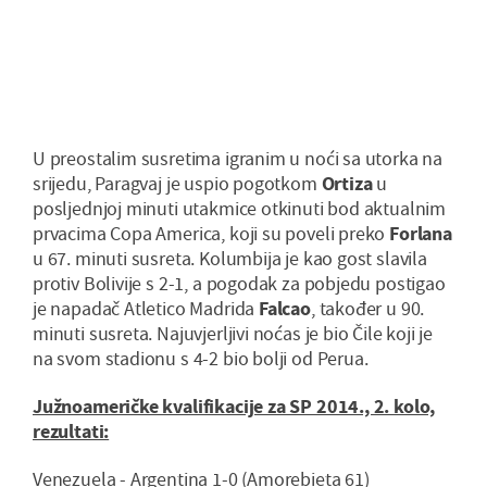
U preostalim susretima igranim u noći sa utorka na
srijedu, Paragvaj je uspio pogotkom
Ortiza
u
posljednjoj minuti utakmice otkinuti bod aktualnim
prvacima Copa America, koji su poveli preko
Forlana
u 67. minuti susreta. Kolumbija je kao gost slavila
protiv Bolivije s 2-1, a pogodak za pobjedu postigao
je napadač Atletico Madrida
Falcao
, također u 90.
minuti susreta. Najuvjerljivi noćas je bio Čile koji je
na svom stadionu s 4-2 bio bolji od Perua.
Južnoameričke kvalifikacije za SP 2014., 2. kolo,
rezultati:
Venezuela - Argentina 1-0 (Amorebieta 61)