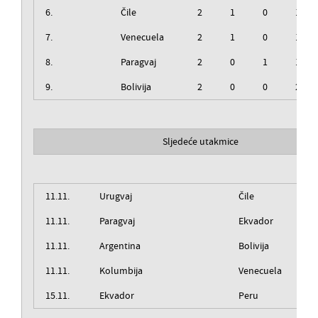
6.
Čile
2
1
0
1
7.
Venecuela
2
1
0
1
8.
Paragvaj
2
0
1
1
9.
Bolivija
2
0
0
2
Sljedeće utakmice
11.11.
Urugvaj
Čile
11.11.
Paragvaj
Ekvador
11.11.
Argentina
Bolivija
11.11.
Kolumbija
Venecuela
15.11.
Ekvador
Peru