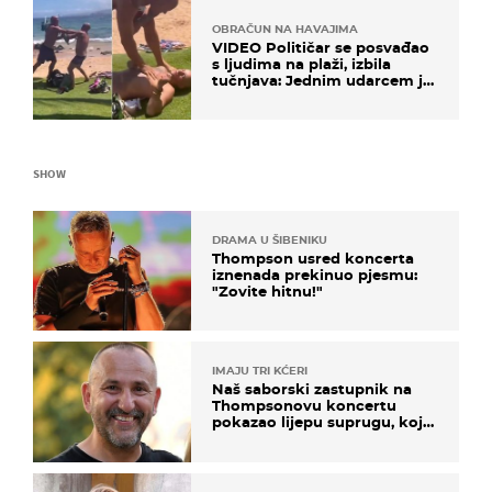
OBRAČUN NA HAVAJIMA
VIDEO Političar se posvađao
s ljudima na plaži, izbila
tučnjava: Jednim udarcem je
nokautiran
SHOW
DRAMA U ŠIBENIKU
Thompson usred koncerta
iznenada prekinuo pjesmu:
"Zovite hitnu!"
IMAJU TRI KĆERI
Naš saborski zastupnik na
Thompsonovu koncertu
pokazao lijepu suprugu, koja
godinama izbjegava javnost