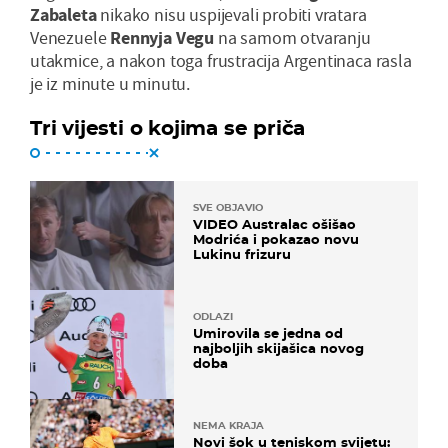
Zabaleta
nikako nisu uspijevali probiti vratara
Venezuele
Rennyja Vegu
na samom otvaranju
utakmice, a nakon toga frustracija Argentinaca rasla
je iz minute u minutu.
Tri vijesti o kojima se priča
SVE OBJAVIO
VIDEO Australac ošišao
Modrića i pokazao novu
Lukinu frizuru
ODLAZI
Umirovila se jedna od
najboljih skijašica novog
doba
NEMA KRAJA
Novi šok u teniskom svijetu: