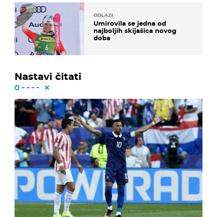
ODLAZI
Umirovila se jedna od
najboljih skijašica novog
doba
Nastavi čitati