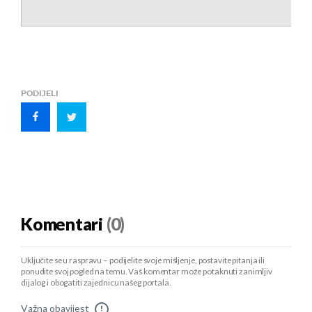
PODIJELI
Komentari
(0)
Uključite se u raspravu – podijelite svoje mišljenje, postavite pitanja ili
ponudite svoj pogled na temu. Vaš komentar može potaknuti zanimljiv
dijalog i obogatiti zajednicu našeg portala.
Važna obavijest
!