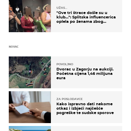
UŽAS…
"Ove tri štrace došle su u
klub…": Splitska influencerica
oplela po ženama zbog
užasnog ponašanja
NOVAC
POVOLJNO
Dvorac u Zagorju na aukciji.
Početna cijena 1,46 milijuna
eura
ZA POSLODAVCE
Kako ispravno dati nekome
otkaz i izbjeći najčešće
pogreške te sudske sporove