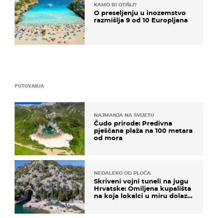
KAMO BI OTIŠLI?
O preseljenju u inozemstvo
razmišlja 9 od 10 Europljana
PUTOVANJA
NAJMANJA NA SVIJETU
Čudo prirode: Predivna
pješčana plaža na 100 metara
od mora
NEDALEKO OD PLOČA
Skriveni vojni tuneli na jugu
Hrvatske: Omiljena kupališta
na koja lokalci u miru dolaze
roniti i skakati u more