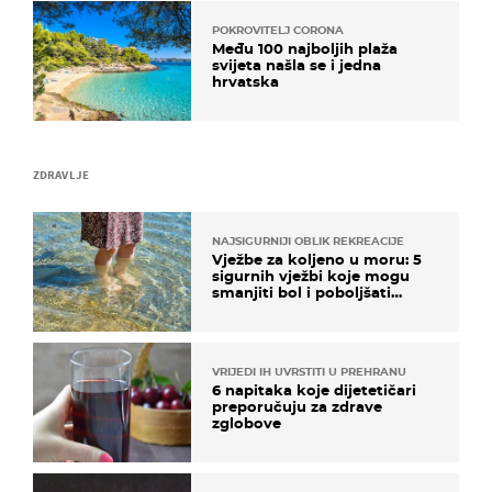
POKROVITELJ CORONA
Među 100 najboljih plaža
svijeta našla se i jedna
hrvatska
ZDRAVLJE
NAJSIGURNIJI OBLIK REKREACIJE
Vježbe za koljeno u moru: 5
sigurnih vježbi koje mogu
smanjiti bol i poboljšati
pokretljivost
VRIJEDI IH UVRSTITI U PREHRANU
6 napitaka koje dijetetičari
preporučuju za zdrave
zglobove