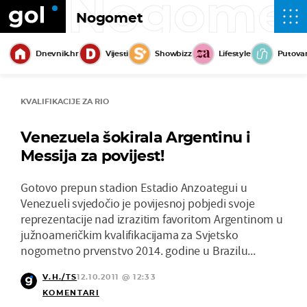
Nogome
Nogomet
Dnevnik.hr
Vijesti
Showbizz
Lifestyle
Putova
KVALIFIKACIJE ZA RIO
Venezuela šokirala Argentinu i
Messija za povijest!
Gotovo prepun stadion Estadio Anzoategui u
Venezueli svjedočio je povijesnoj pobjedi svoje
reprezentacije nad izrazitim favoritom Argentinom u
južnoameričkim kvalifikacijama za Svjetsko
nogometno prvenstvo 2014. godine u Brazilu...
V.H./TS
12.10.2011 @ 12:33
KOMENTARI