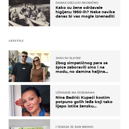
DANAS DJELUJU NEOBIČNO
Kako su žene održavale
higijenu 1950-ih? Neke navike
danas bi vas mogle iznenaditi
LIFESTYLE
JAKO SU SLATKI!
Zbog simpatičnog para sa
špice zaboravili smo i na
modu, no damina haljina
itekako nas se dojmila
UŽIVANJE NA STIJENAMA
Nina Badrić: Kupaći kostim
potpuno golih leđa koji tako
lijepo ističe žensku
senzualnost
I TERASA JE SAN SNOVA!