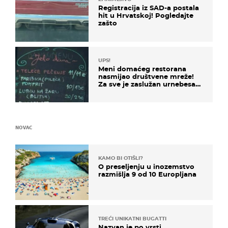
Registracija iz SAD-a postala
hit u Hrvatskoj! Pogledajte
zašto
UPS!
Meni domaćeg restorana
nasmijao društvene mreže!
Za sve je zaslužan urnebesan
naziv jela
NOVAC
KAMO BI OTIŠLI?
O preseljenju u inozemstvo
razmišlja 9 od 10 Europljana
TREĆI UNIKATNI BUGATTI
Nazvan je po vrsti