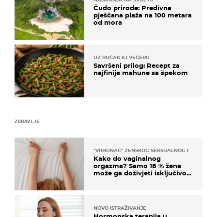
Čudo prirode: Predivna
pješčana plaža na 100 metara
od mora
UZ RUČAK ILI VEČERU
Savršeni prilog: Recept za
najfinije mahune sa špekom
ZDRAVLJE
"VRHUNAC" ŽENSKOG SEKSUALNOG ISKUSTVA
Kako do vaginalnog
orgazma? Samo 18 % žena
može ga doživjeti isključivo
na ovaj način
NOVO ISTRAŽIVANJE
Hormonska terapija u