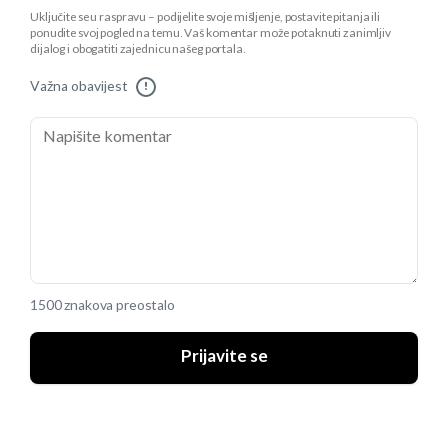
Uključite se u raspravu – podijelite svoje mišljenje, postavite pitanja ili
ponudite svoj pogled na temu. Vaš komentar može potaknuti zanimljiv
dijalog i obogatiti zajednicu našeg portala.
Važna obavijest
!
1500 znakova preostalo
Prijavite se