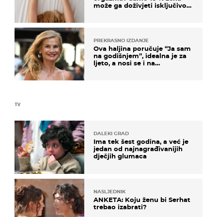
može ga doživjeti isključivo
na ovaj način
PREKRASNO IZDANJE
Ova haljina poručuje “Ja sam
na godišnjem”, idealna je za
ljeto, a nosi se i na
zagrebačkoj špici
TV
DALEKI GRAD
Ima tek šest godina, a već je
jedan od najnagrađivanijih
dječjih glumaca
NASLJEDNIK
ANKETA: Koju ženu bi Serhat
trebao izabrati?