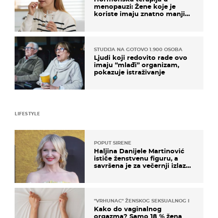
menopauzi: Žene koje je
koriste imaju znatno manji
rizik od ovoga
STUDIJA NA GOTOVO 1.900 OSOBA
Ljudi koji redovito rade ovo
imaju “mlađi” organizam,
pokazuje istraživanje
LIFESTYLE
POPUT SIRENE
Haljina Danijele Martinović
ističe ženstvenu figuru, a
savršena je za večernji izlazak
na moru
"VRHUNAC" ŽENSKOG SEKSUALNOG ISKUSTVA
Kako do vaginalnog
orgazma? Samo 18 % žena