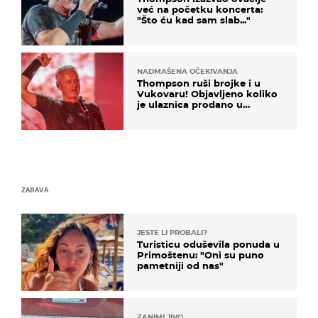
već na početku koncerta:
"Što ću kad sam slab..."
NADMAŠENA OČEKIVANJA
Thompson ruši brojke i u
Vukovaru! Objavljeno koliko
je ulaznica prodano u
kratkom vremenu
ZABAVA
JESTE LI PROBALI?
Turisticu oduševila ponuda u
Primoštenu: "Oni su puno
pametniji od nas"
ZANIMLJIVO