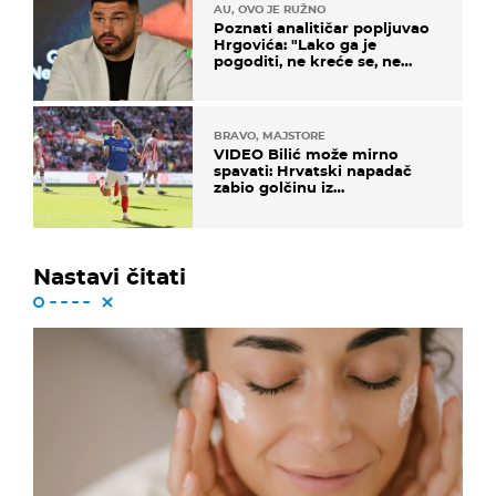
AU, OVO JE RUŽNO
Poznati analitičar popljuvao
Hrgovića: "Lako ga je
pogoditi, ne kreće se, ne
koristi noge..."
BRAVO, MAJSTORE
VIDEO Bilić može mirno
spavati: Hrvatski napadač
zabio golčinu iz
dalekometnog voleja, ali je
ispao iz Carabao Cupa
Nastavi čitati