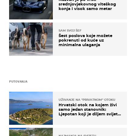
srednjovjekovnog viteškog
konja i visok samo metar
SAM SVOJ ŠEF
Šest poslova koje možete
pokrenuti od kuće uz
minimalna ulaganja
PUTOVANJA
UŽIVANJE NA "PRIVATNOM" OTOKU
Hrvatski otok na kojem živi
samo jedan stanovnik:
Ljepotan koji je diljem svijeta
poznat po svojem "bijelom
zlatu"
NAJMANJA NA SVIJETU