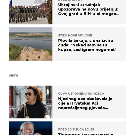
Ukrajinski stručnjak
upozorava na novu prijetnju:
Ovaj grad u BiH-u bi mogao
biti žarište
STIŽU NOVE VRUĆINE
Plovila čekaju, s dna izviru
čuda: "Nekad sam se tu
kupao, sad igram nogomet"
SHOW
ČUVA USPOMENU NA NJEGA
Njezinog oca obožavala je
cijela Hrvatska! Kći
neprežaljenog pjevača
projurila špicom na dva
kotača
PRED 20 TISUĆA LJUDI
Thompson izazvao ovacije