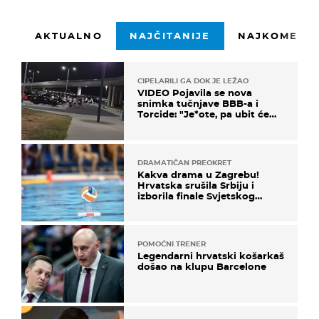
AKTUALNO
NAJČITANIJE
NAJKOMENTI
CIPELARILI GA DOK JE LEŽAO
VIDEO Pojavila se nova
snimka tučnjave BBB-a i
Torcide: "Je*ote, pa ubit će
ga!"
DRAMATIČAN PREOKRET
Kakva drama u Zagrebu!
Hrvatska srušila Srbiju i
izborila finale Svjetskog
prvenstva
POMOĆNI TRENER
Legendarni hrvatski košarkaš
došao na klupu Barcelone