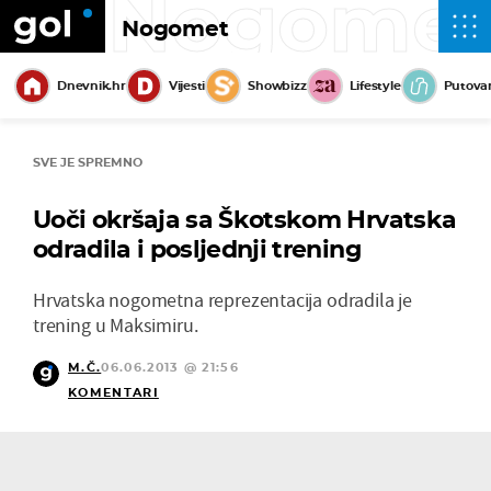
Nogome
Nogomet
Dnevnik.hr
Vijesti
Showbizz
Lifestyle
Putova
SVE JE SPREMNO
Uoči okršaja sa Škotskom Hrvatska
odradila i posljednji trening
Hrvatska nogometna reprezentacija odradila je
trening u Maksimiru.
M.Č.
06.06.2013 @ 21:56
KOMENTARI