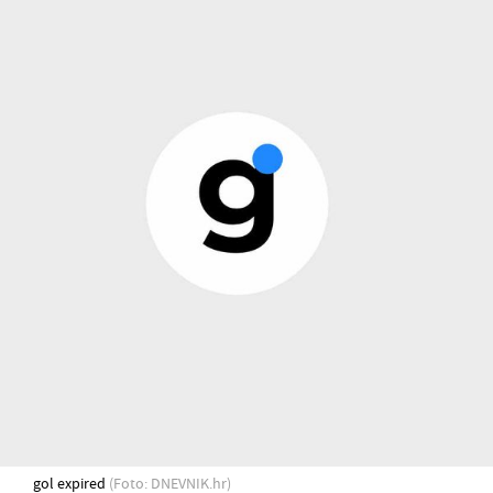
gol expired
(Foto: DNEVNIK.hr)