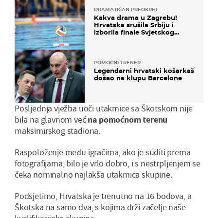
DRAMATIČAN PREOKRET
Kakva drama u Zagrebu!
Hrvatska srušila Srbiju i
izborila finale Svjetskog
prvenstva
POMOĆNI TRENER
Legendarni hrvatski košarkaš
došao na klupu Barcelone
Posljednja vježba uoči utakmice sa Škotskom nije
bila na glavnom već
na pomoćnom terenu
maksimirskog stadiona.
Raspoloženje među igračima, ako je suditi prema
fotografijama, bilo je vrlo dobro, i s nestrpljenjem se
čeka nominalno najlakša utakmica skupine.
Podsjetimo, Hrvatska je trenutno na 16 bodova, a
Škotska na samo dva, s kojima drži začelje naše