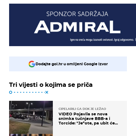
Dodajte gol.hr u omiljeni Google izvor
Tri vijesti o kojima se priča
CIPELARILI GA DOK JE LEŽAO
VIDEO Pojavila se nova
snimka tučnjave BBB-a i
Torcide: "Je*ote, pa ubit će
ga!"