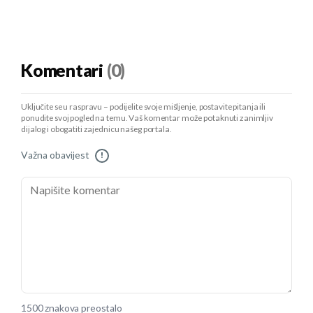
Komentari
(0)
Uključite se u raspravu – podijelite svoje mišljenje, postavite pitanja ili
ponudite svoj pogled na temu. Vaš komentar može potaknuti zanimljiv
dijalog i obogatiti zajednicu našeg portala.
Važna obavijest
!
1500 znakova preostalo