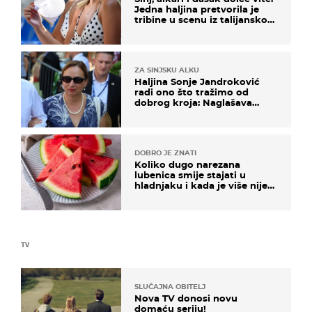
Jedna haljina pretvorila je
tribine u scenu iz talijanskog
filma
ZA SINJSKU ALKU
Haljina Sonje Jandroković
radi ono što tražimo od
dobrog kroja: Naglašava
struk, a sada je i na sniženju
DOBRO JE ZNATI
Koliko dugo narezana
lubenica smije stajati u
hladnjaku i kada je više nije
sigurno jesti?
TV
SLUČAJNA OBITELJ
Nova TV donosi novu
domaću seriju!