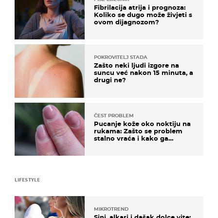
Fibrilacija atrija i prognoza:
Koliko se dugo može živjeti s
ovom dijagnozom?
POKROVITELJ STADA
Zašto neki ljudi izgore na
suncu već nakon 15 minuta, a
drugi ne?
ČEST PROBLEM
Pucanje kože oko noktiju na
rukama: Zašto se problem
stalno vraća i kako ga
zaustaviti?
LIFESTYLE
MIKROTREND
Sinj, alkari i dašak dolce vite: