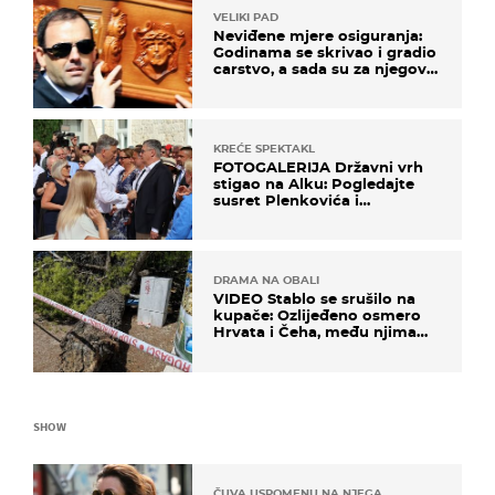
VELIKI PAD
Neviđene mjere osiguranja:
Godinama se skrivao i gradio
carstvo, a sada su za njegovo
izručenje naručili posebno
vozilo
KREĆE SPEKTAKL
FOTOGALERIJA Državni vrh
stigao na Alku: Pogledajte
susret Plenkovića i
Milanovića
DRAMA NA OBALI
VIDEO Stablo se srušilo na
kupače: Ozlijeđeno osmero
Hrvata i Čeha, među njima
ima i djece
SHOW
ČUVA USPOMENU NA NJEGA