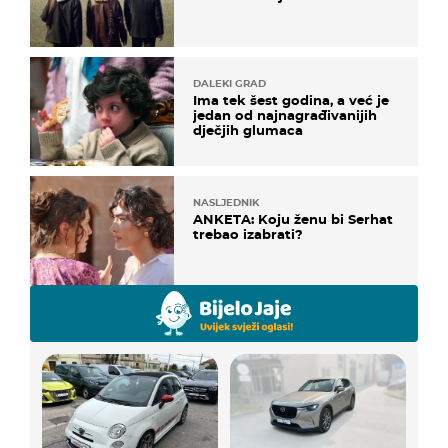
DALEKI GRAD
Ima tek šest godina, a već je
jedan od najnagrađivanijih
dječjih glumaca
NASLJEDNIK
ANKETA: Koju ženu bi Serhat
trebao izabrati?