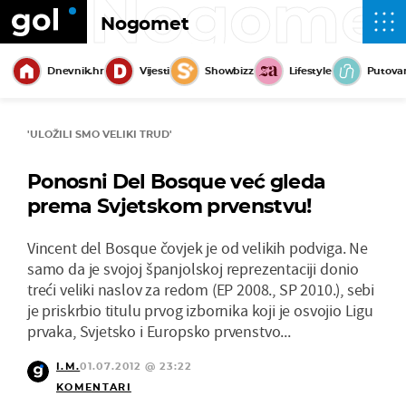
Nogome
Nogomet
Dnevnik.hr
Vijesti
Showbizz
Lifestyle
Putova
'ULOŽILI SMO VELIKI TRUD'
Ponosni Del Bosque već gleda
prema Svjetskom prvenstvu!
Vincent del Bosque čovjek je od velikih podviga. Ne
samo da je svojoj španjolskoj reprezentaciji donio
treći veliki naslov za redom (EP 2008., SP 2010.), sebi
je priskrbio titulu prvog izbornika koji je osvojio Ligu
prvaka, Svjetsko i Europsko prvenstvo...
I.M.
01.07.2012 @ 23:22
KOMENTARI