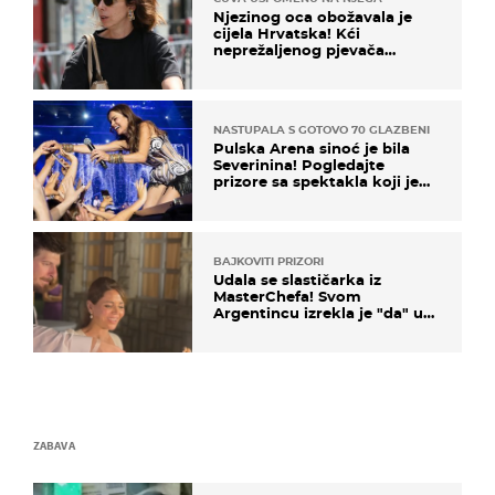
Njezinog oca obožavala je
cijela Hrvatska! Kći
neprežaljenog pjevača
projurila špicom na dva
kotača
NASTUPALA S GOTOVO 70 GLAZBENIKA
Pulska Arena sinoć je bila
Severinina! Pogledajte
prizore sa spektakla koji je
rasprodan mjesec dana ranije
BAJKOVITI PRIZORI
Udala se slastičarka iz
MasterChefa! Svom
Argentincu izrekla je "da" u
rodnoj Hercegovini
ZABAVA