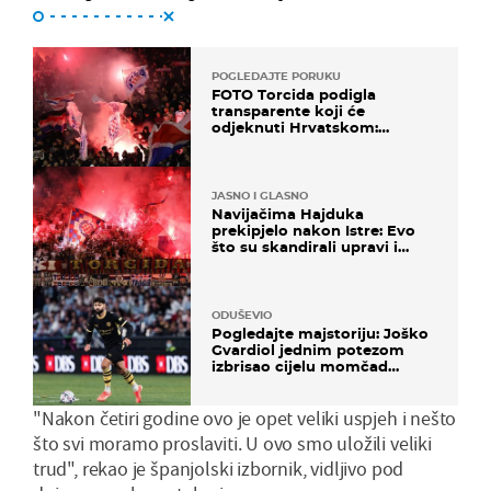
POGLEDAJTE PORUKU
FOTO Torcida podigla
transparente koji će
odjeknuti Hrvatskom:
Prozvali "moralne vertikale"
JASNO I GLASNO
Navijačima Hajduka
prekipjelo nakon Istre: Evo
što su skandirali upravi i
predsjedniku Biliću
ODUŠEVIO
Pogledajte majstoriju: Joško
Gvardiol jednim potezom
izbrisao cijelu momčad
Atletica
"Nakon četiri godine ovo je opet veliki uspjeh i nešto
što svi moramo proslaviti. U ovo smo uložili veliki
trud", rekao je španjolski izbornik, vidljivo pod