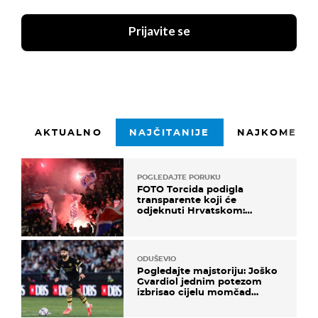
Prijavite se
AKTUALNO
NAJČITANIJE
NAJKOMENTI
POGLEDAJTE PORUKU
FOTO Torcida podigla
transparente koji će
odjeknuti Hrvatskom:
Prozvali "moralne vertikale"
ODUŠEVIO
Pogledajte majstoriju: Joško
Gvardiol jednim potezom
izbrisao cijelu momčad
Atletica