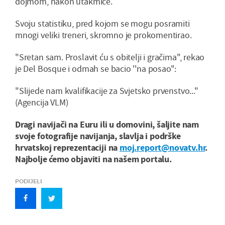
dojmom, nakon utakmice.
Svoju statistiku, pred kojom se mogu posramiti
mnogi veliki treneri, skromno je prokomentirao.
"Sretan sam. Proslavit ću s obitelji i gračima", rekao
je Del Bosque i odmah se bacio ''na posao'':
"Slijede nam kvalifikacije za Svjetsko prvenstvo..."
(Agencija VLM)
Dragi navijači na Euru ili u domovini, šaljite nam
svoje fotografije navijanja, slavlja i podrške
hrvatskoj reprezentaciji na
moj.report@novatv.hr
.
Najbolje ćemo objaviti na našem portalu.
PODIJELI