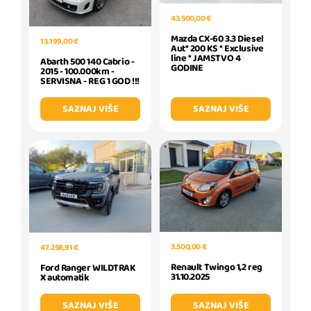
43.500,00 €
Mazda CX-60 3.3 Diesel
13.199,00 €
Aut* 200 KS * Exclusive
line * JAMSTVO 4
Abarth 500 140 Cabrio -
GODINE
2015 - 100.000km -
SERVISNA - REG 1 GOD !!!
SAZNAJ VIŠE
SAZNAJ VIŠE
3.500,00 €
47.258,91 €
Renault Twingo 1,2 reg
Ford Ranger WILDTRAK
31.10.2025
X automatik
SAZNAJ VIŠE
SAZNAJ VIŠE