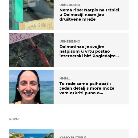
URNEBESNO
Nema ribe! Natpis na tržnici
u Dalmaciji nasmijao
društvene mreže
URNEBESNO
Dalmatinac je svojim
natpisom u vrtu postao
internetski hit! Pogledajte
što je napisao
HMM…
To rade samo psihopati:
Jedan detalj s mora može
vam otkriti puno o
prijateljima
NOVAC
KAMO BI OTIŠLI?