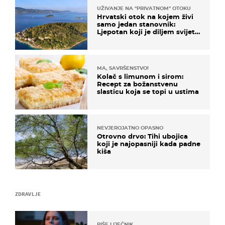
UŽIVANJE NA "PRIVATNOM" OTOKU
Hrvatski otok na kojem živi
samo jedan stanovnik:
Ljepotan koji je diljem svijeta
poznat po svojem "bijelom
zlatu"
MA, SAVRŠENSTVO!
Kolač s limunom i sirom:
Recept za božanstvenu
slasticu koja se topi u ustima
NEVJEROJATNO OPASNO
Otrovno drvo: Tihi ubojica
koji je najopasniji kada padne
kiša
ZDRAVLJE
PIŠE LIJEČNIK