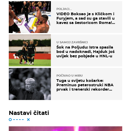
POLJACI...
VIDEO Boksao je s Kličkom i
Furyjem, a sad su ga stavili u
kavez sa šestoricom Roma!
Pogledajte kako je završilo
U SAMOJ ZAVRŠNICI
Šok na Poljudu: Istra spasila
bod u nadoknadi, Hajduk još
uvijek bez pobjede u HNL-u
POČIVAO U MIRU
Tuga u svijetu košarke:
Preminuo peterostruki NBA
prvak i trenerski rekorder
lige
Nastavi čitati