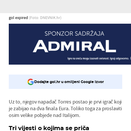
gol expired
(Foto: DNEVNIK.hr)
Dodajte gol.hr u omiljeni Google izvor
Uz to, njegov napadač Torres postao je prvi igrač koji
je zabijao na dva finala Eura. Toliko toga za proslaviti
osim velike pobjede nad Italijom.
Tri vijesti o kojima se priča