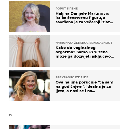
POPUT SIRENE
Haljina Danijele Martinović
ističe ženstvenu figuru, a
savršena je za večernji izlazak
na moru
"VRHUNAC" ŽENSKOG SEKSUALNOG ISKUSTVA
Kako do vaginalnog
orgazma? Samo 18 % žena
može ga doživjeti isključivo
na ovaj način
PREKRASNO IZDANJE
Ova haljina poručuje “Ja sam
na godišnjem”, idealna je za
ljeto, a nosi se i na
zagrebačkoj špici
TV