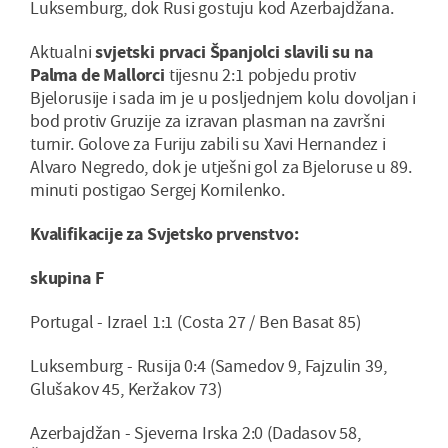
Luksemburg, dok Rusi gostuju kod Azerbajdžana.
Aktualni
svjetski prvaci Španjolci slavili su na
Palma de Mallorci
tijesnu 2:1 pobjedu protiv
Bjelorusije i sada im je u posljednjem kolu dovoljan i
bod protiv Gruzije za izravan plasman na završni
turnir. Golove za Furiju zabili su Xavi Hernandez i
Alvaro Negredo, dok je utješni gol za Bjeloruse u 89.
minuti postigao Sergej Kornilenko.
Kvalifikacije za Svjetsko prvenstvo:
skupina F
Portugal - Izrael 1:1 (Costa 27 / Ben Basat 85)
Luksemburg - Rusija 0:4 (Samedov 9, Fajzulin 39,
Glušakov 45, Keržakov 73)
Azerbajdžan - Sjeverna Irska 2:0 (Dadasov 58,