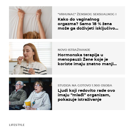
"VRHUNAC" ŽENSKOG SEKSUALNOG ISKUSTVA
Kako do vaginalnog
orgazma? Samo 18 % žena
može ga doživjeti isključivo
na ovaj način
NOVO ISTRAŽIVANJE
Hormonska terapija u
menopauzi: Žene koje je
koriste imaju znatno manji
rizik od ovoga
STUDIJA NA GOTOVO 1.900 OSOBA
Ljudi koji redovito rade ovo
imaju “mlađi” organizam,
pokazuje istraživanje
LIFESTYLE