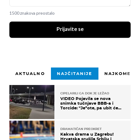
1500 znakova preostalo
Prijavite se
AKTUALNO
NAJČITANIJE
NAJKOMENTI
CIPELARILI GA DOK JE LEŽAO
VIDEO Pojavila se nova
snimka tučnjave BBB-a i
Torcide: "Je*ote, pa ubit će
ga!"
DRAMATIČAN PREOKRET
Kakva drama u Zagrebu!
Hrvatska srušila Srbiju i