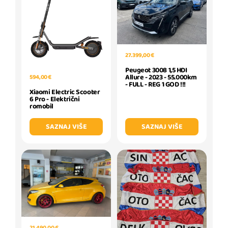
27.399,00 €
Peugeot 3008 1,5 HDI
Allure - 2023 - 55.000km
594,00 €
- FULL - REG 1 GOD !!!
Xiaomi Electric Scooter
6 Pro - Električni
romobil
SAZNAJ VIŠE
SAZNAJ VIŠE
21.490,00 €