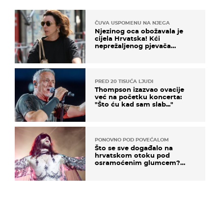
ČUVA USPOMENU NA NJEGA
Njezinog oca obožavala je
cijela Hrvatska! Kći
neprežaljenog pjevača
projurila špicom na dva
kotača
PRED 20 TISUĆA LJUDI
Thompson izazvao ovacije
već na početku koncerta:
"Što ću kad sam slab..."
PONOVNO POD POVEĆALOM
Što se sve događalo na
hrvatskom otoku pod
osramoćenim glumcem?
Bizarni prizori i danas
izazivaju nevjericu