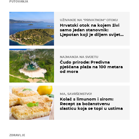
PUTOVANJA
UŽIVANJE NA "PRIVATNOM" OTOKU
Hrvatski otok na kojem živi
samo jedan stanovnik:
Ljepotan koji je diljem svijeta
poznat po svojem "bijelom
zlatu"
NAJMANJA NA SVIJETU
Čudo prirode: Predivna
pješčana plaža na 100 metara
od mora
MA, SAVRŠENSTVO!
Kolač s limunom i sirom:
Recept za božanstvenu
slasticu koja se topi u ustima
ZDRAVLJE