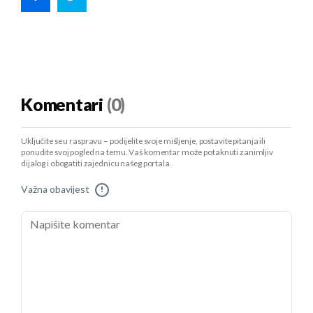
Komentari
(0)
Uključite se u raspravu – podijelite svoje mišljenje, postavite pitanja ili
ponudite svoj pogled na temu. Vaš komentar može potaknuti zanimljiv
dijalog i obogatiti zajednicu našeg portala.
Važna obavijest
!