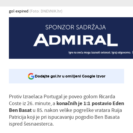
gol expired
(Foto: DNEVNIK.hr)
Dodajte gol.hr u omiljeni Google izvor
Protiv Izraelaca Portugal je poveo golom Ricarda
Coste iz 26. minute, a
konačnih je 1:1 postavio Eden
Ben Basat
u 85. nakon velike pogreške vratara Ruija
Patricija koji je pri ispucavanju pogodio Ben Basata
ispred šesnaesterca.