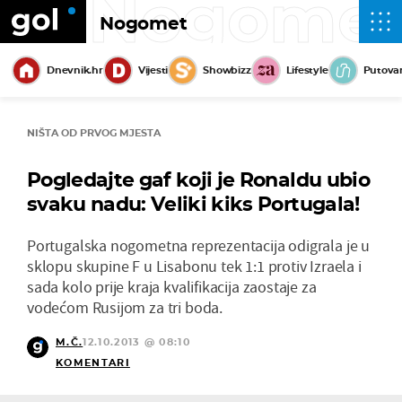
Nogome
Nogomet
Dnevnik.hr
Vijesti
Showbizz
Lifestyle
Putova
NIŠTA OD PRVOG MJESTA
Pogledajte gaf koji je Ronaldu ubio
svaku nadu: Veliki kiks Portugala!
Portugalska nogometna reprezentacija odigrala je u
sklopu skupine F u Lisabonu tek 1:1 protiv Izraela i
sada kolo prije kraja kvalifikacija zaostaje za
vodećom Rusijom za tri boda.
M.Č.
12.10.2013 @ 08:10
KOMENTARI