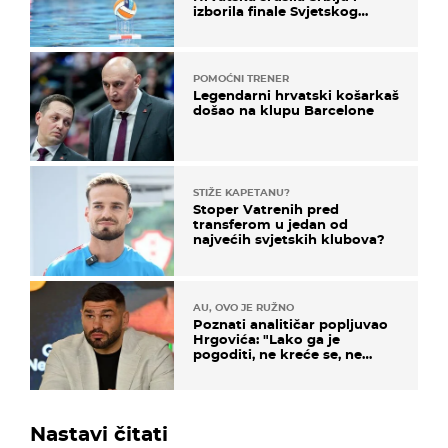
izborila finale Svjetskog
prvenstva
POMOĆNI TRENER
Legendarni hrvatski košarkaš
došao na klupu Barcelone
STIŽE KAPETANU?
Stoper Vatrenih pred
transferom u jedan od
najvećih svjetskih klubova?
AU, OVO JE RUŽNO
Poznati analitičar popljuvao
Hrgovića: "Lako ga je
pogoditi, ne kreće se, ne
koristi noge..."
Nastavi čitati