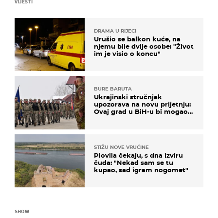
VIJESTI
DRAMA U RIJECI
Urušio se balkon kuće, na
njemu bile dvije osobe: "Život
im je visio o koncu"
BURE BARUTA
Ukrajinski stručnjak
upozorava na novu prijetnju:
Ovaj grad u BiH-u bi mogao
biti žarište
STIŽU NOVE VRUĆINE
Plovila čekaju, s dna izviru
čuda: "Nekad sam se tu
kupao, sad igram nogomet"
SHOW