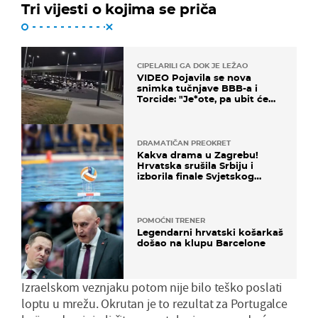
Tri vijesti o kojima se priča
CIPELARILI GA DOK JE LEŽAO
VIDEO Pojavila se nova
snimka tučnjave BBB-a i
Torcide: "Je*ote, pa ubit će
ga!"
DRAMATIČAN PREOKRET
Kakva drama u Zagrebu!
Hrvatska srušila Srbiju i
izborila finale Svjetskog
prvenstva
POMOĆNI TRENER
Legendarni hrvatski košarkaš
došao na klupu Barcelone
Izraelskom veznjaku potom nije bilo teško poslati
loptu u mrežu. Okrutan je to rezultat za Portugalce