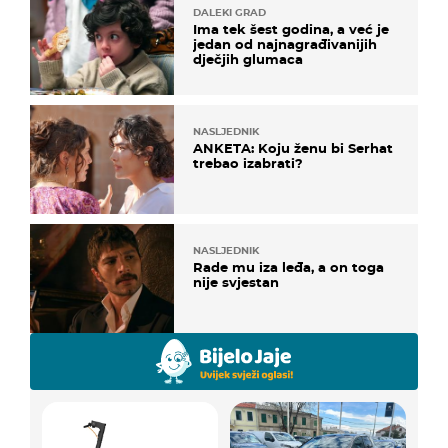
DALEKI GRAD
Ima tek šest godina, a već je
jedan od najnagrađivanijih
dječjih glumaca
NASLJEDNIK
ANKETA: Koju ženu bi Serhat
trebao izabrati?
NASLJEDNIK
Rade mu iza leđa, a on toga
nije svjestan