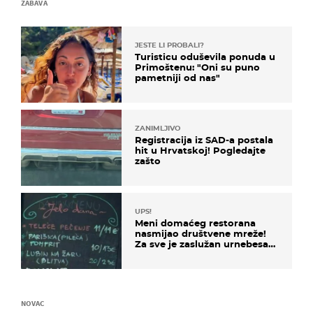
ZABAVA
JESTE LI PROBALI?
Turisticu oduševila ponuda u
Primoštenu: "Oni su puno
pametniji od nas"
ZANIMLJIVO
Registracija iz SAD-a postala
hit u Hrvatskoj! Pogledajte
zašto
UPS!
Meni domaćeg restorana
nasmijao društvene mreže!
Za sve je zaslužan urnebesan
naziv jela
NOVAC