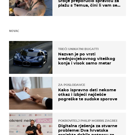
Srbije preporučio spravicu za
plažu s Temua, čini li vam se
ovo sigurnim?
NOVAC
TREĆI UNIKATNI BUGATTI
Nazvan je po vrsti
srednjovjekovnog viteškog
konja i visok samo metar
ZA POSLODAVCE
Kako ispravno dati nekome
otkaz i izbjeći najčešće
pogreške te sudske sporove
POKROVITELJ PHILIP MORRIS ZAGREB
Digitalna rješenja za stvarne
probleme: Dva hrvatska
projekta dobila potporu za