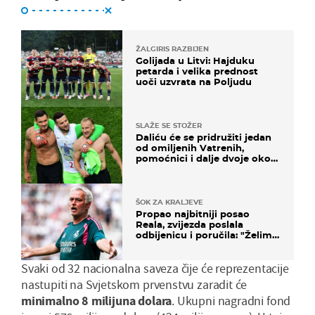
ŽALGIRIS RAZBIJEN
Golijada u Litvi: Hajduku
petarda i velika prednost
uoči uzvrata na Poljudu
SLAŽE SE STOŽER
Daliću će se pridružiti jedan
od omiljenih Vatrenih,
pomoćnici i dalje dvoje oko
ponude
ŠOK ZA KRALJEVE
Propao najbitniji posao
Reala, zvijezda poslala
odbijenicu i poručila: "Želim
u Barcelonu"
Svaki od 32 nacionalna saveza čije će reprezentacije
nastupiti na Svjetskom prvenstvu zaradit će
minimalno 8 milijuna dolara
. Ukupni nagradni fond