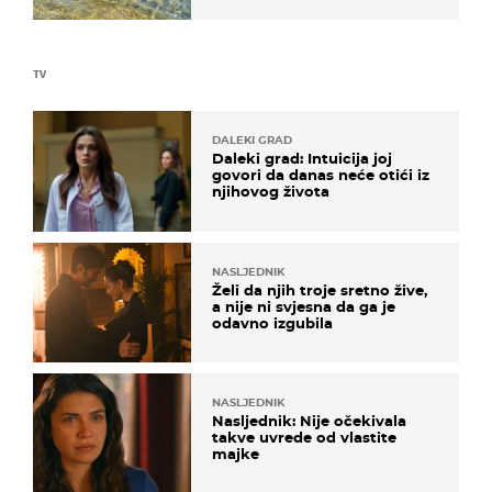
TV
DALEKI GRAD
Daleki grad: Intuicija joj
govori da danas neće otići iz
njihovog života
NASLJEDNIK
Želi da njih troje sretno žive,
a nije ni svjesna da ga je
odavno izgubila
NASLJEDNIK
Nasljednik: Nije očekivala
takve uvrede od vlastite
majke