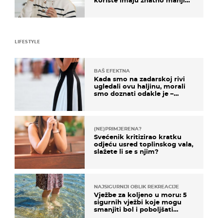
rizik od ovoga
LIFESTYLE
BAŠ EFEKTNA
Kada smo na zadarskoj rivi
ugledali ovu haljinu, morali
smo doznati odakle je –
košta samo 18 eura
(NE)PRIMJERENA?
Svećenik kritizirao kratku
odjeću usred toplinskog vala,
slažete li se s njim?
NAJSIGURNIJI OBLIK REKREACIJE
Vježbe za koljeno u moru: 5
sigurnih vježbi koje mogu
smanjiti bol i poboljšati
pokretljivost