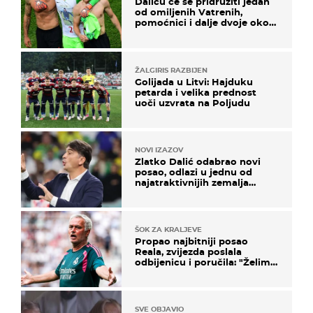
Daliću će se pridružiti jedan
od omiljenih Vatrenih,
pomoćnici i dalje dvoje oko
ponude
ŽALGIRIS RAZBIJEN
Golijada u Litvi: Hajduku
petarda i velika prednost
uoči uzvrata na Poljudu
NOVI IZAZOV
Zlatko Dalić odabrao novi
posao, odlazi u jednu od
najatraktivnijih zemalja
svijeta
ŠOK ZA KRALJEVE
Propao najbitniji posao
Reala, zvijezda poslala
odbijenicu i poručila: "Želim
u Barcelonu"
SVE OBJAVIO