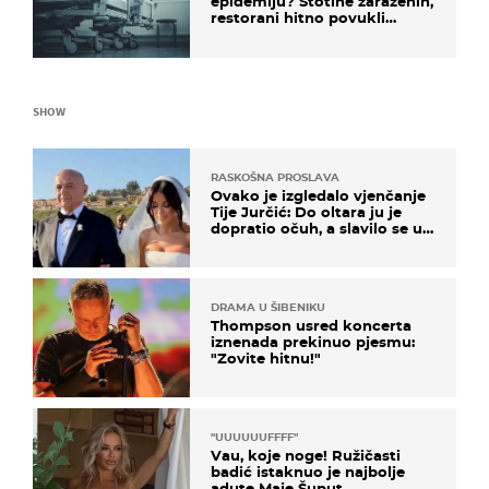
epidemiju? Stotine zaraženih,
restorani hitno povukli
proizvod
SHOW
RASKOŠNA PROSLAVA
Ovako je izgledalo vjenčanje
Tije Jurčić: Do oltara ju je
dopratio očuh, a slavilo se uz
Olivera i Rozgu
DRAMA U ŠIBENIKU
Thompson usred koncerta
iznenada prekinuo pjesmu:
"Zovite hitnu!"
"UUUUUUFFFF"
Vau, koje noge! Ružičasti
badić istaknuo je najbolje
adute Maje Šuput