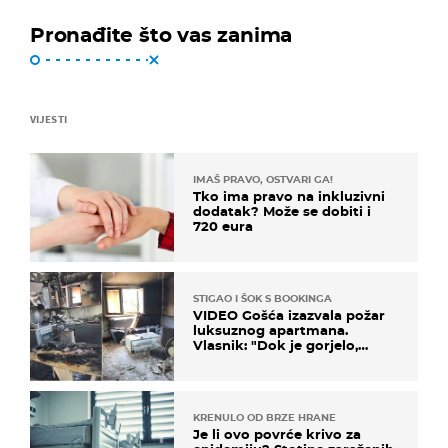
Pronađite što vas zanima
VIJESTI
IMAŠ PRAVO, OSTVARI GA!
Tko ima pravo na inkluzivni
dodatak? Može se dobiti i
720 eura
STIGAO I ŠOK S BOOKINGA
VIDEO Gošća izazvala požar
luksuznog apartmana.
Vlasnik: "Dok je gorjelo,
smijali su se, pili i pokazivali
mi srednji prst"
KRENULO OD BRZE HRANE
Je li ovo povrće krivo za