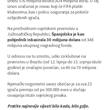
iznosi 576 milijuna dolara (424 milijuna eura). U taj
iznos uračunat je novac koji će FIFA platiti
klubovima, kao i policu osiguranja za pokriće
ozlijeđenih igrača.
Na prethodnom svjetskom prvenstvu u
Južnoafričkoj Republici,
Španjolska je kao
pobjednik inkasirala 30 milijuna dolara
od 348
milijuna ukupnog nagradnog fonda.
U odnosu na tu smotru, udio za klubove na
prvenstvu u Brazilu (od 12. lipnja do 13. srpnja iduće
godine) je značajno povećan, sa 40 na 70 milijuna
dolara.
Njemački nogometni savez obećao je za sva 23
igrača premiju od po 300.000 eura u slučaju
osvajanja titule svjetskog prvaka.
Pratite najnovije vijesti bilo kada, bilo gdje.