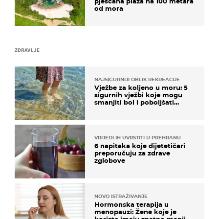
pješčana plaža na 100 metara
od mora
ZDRAVLJE
NAJSIGURNIJI OBLIK REKREACIJE
Vježbe za koljeno u moru: 5
sigurnih vježbi koje mogu
smanjiti bol i poboljšati
pokretljivost
VRIJEDI IH UVRSTITI U PREHRANU
6 napitaka koje dijetetičari
preporučuju za zdrave
zglobove
NOVO ISTRAŽIVANJE
Hormonska terapija u
menopauzi: Žene koje je
koriste imaju znatno manji