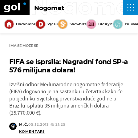
Nogome
Nogomet
Dnevnik.hr
Vijesti
Showbizz
Lifestyle
Putova
IMA SE MOŽE SE
FIFA se isprsila: Nagradni fond SP-a
576 milijuna dolara!
Izvršni odbor Međunarodne nogometne federacije
(FIFA) dogovorio je na sastanku u četvrtak kako će
pobjedniku Svjetskog prvenstva iduće godine u
Brazilu isplatiti 35 milijuna američkih dolara
(25.770.000 €).
M.Č.
05.12.2013 @ 21:25
KOMENTARI