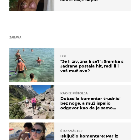
ZABAVA
LOL
"Je li živ, zna li se?": Snimka s
Jadrana postala hit, radi li i
vaš muž ovo?
KAO IZ PIŠTOLJA
Dobacila komentar trudnici
bez noge, a muž ispalio
odgovor kao da je samo
čekao…
ŠTO KAŽETE?
Isključio komentare: Par iz