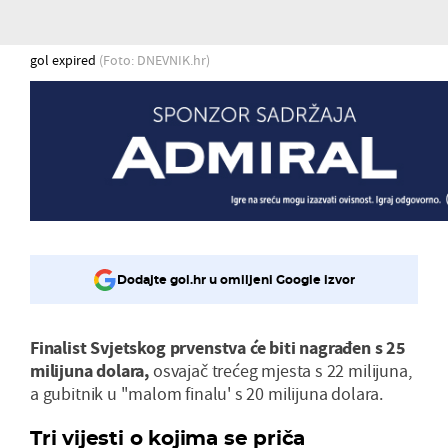
gol expired
(Foto: DNEVNIK.hr)
Dodajte gol.hr u omiljeni Google izvor
Finalist Svjetskog prvenstva će biti nagrađen s 25
milijuna dolara,
osvajač trećeg mjesta s 22 milijuna,
a gubitnik u ''malom finalu' s 20 milijuna dolara.
Tri vijesti o kojima se priča