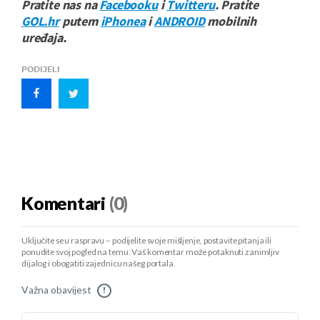
Pratite nas na
Facebooku
i
Twitteru
. Pratite
GOL.hr
putem
iPhonea
i
ANDROID
mobilnih
uređaja.
PODIJELI
Komentari
(0)
Uključite se u raspravu – podijelite svoje mišljenje, postavite pitanja ili
ponudite svoj pogled na temu. Vaš komentar može potaknuti zanimljiv
dijalog i obogatiti zajednicu našeg portala.
Važna obavijest
!