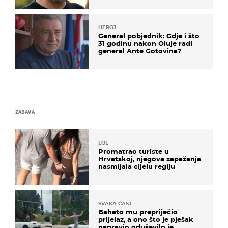
HEROJ
General pobjednik: Gdje i što
31 godinu nakon Oluje radi
general Ante Gotovina?
ZABAVA
LOL
Promatrao turiste u
Hrvatskoj, njegova zapažanja
nasmijala cijelu regiju
SVAKA ČAST
Bahato mu prepriječio
prijelaz, a ono što je pješak
napravio oduševilo je