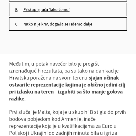
pristup igrača 'lako ćemo'
nitko nije kriv, događa se i idemo dalje
Međutim, u petak navečer bilo je pregršt
iznenađujućih rezultata, pa su tako na dan kad je
Hrvatska poražena na svom terenu
sjajan učinak
ostvarile reprezentacije kojima je obično jedini cilj
pri izlasku na teren - izgubiti sa što manje golova
razlike
.
Prvi slučaj je Malta, koja je u skupini B stigla do prvih
bodova pobjedom kod Armenije, inače
reprezentacije koja je u kvalifikacijama za Euro u
Poljskoj i Ukrajini do zadnjih minuta bila u igri za