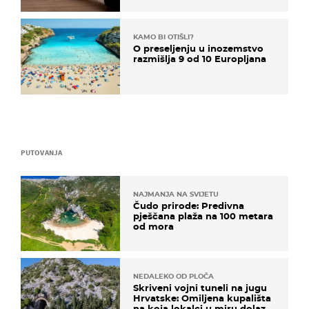
KAMO BI OTIŠLI?
O preseljenju u inozemstvo
razmišlja 9 od 10 Europljana
PUTOVANJA
NAJMANJA NA SVIJETU
Čudo prirode: Predivna
pješčana plaža na 100 metara
od mora
NEDALEKO OD PLOČA
Skriveni vojni tuneli na jugu
Hrvatske: Omiljena kupališta
na koja lokalci u miru dolaze