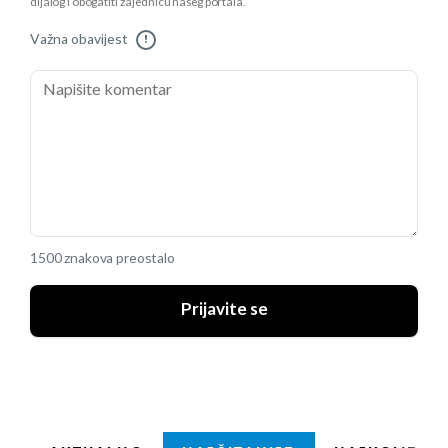
dijalog i obogatiti zajednicu našeg portala.
Važna obavijest
!
1500 znakova preostalo
Prijavite se