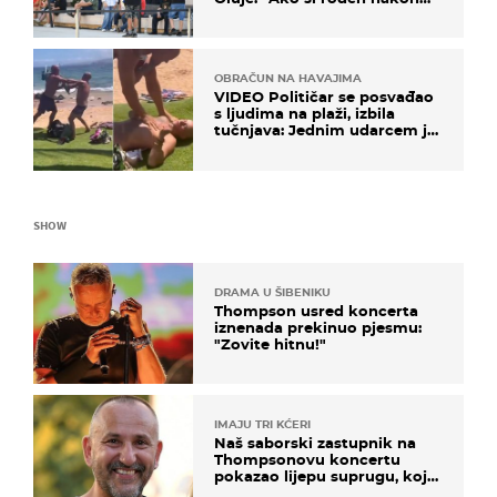
'95..."
OBRAČUN NA HAVAJIMA
VIDEO Političar se posvađao
s ljudima na plaži, izbila
tučnjava: Jednim udarcem je
nokautiran
SHOW
DRAMA U ŠIBENIKU
Thompson usred koncerta
iznenada prekinuo pjesmu:
"Zovite hitnu!"
IMAJU TRI KĆERI
Naš saborski zastupnik na
Thompsonovu koncertu
pokazao lijepu suprugu, koja
godinama izbjegava javnost