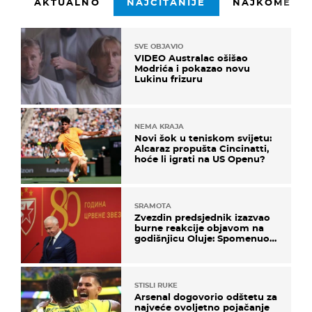
AKTUALNO
NAJČITANIJE
NAJKOMENTI
SVE OBJAVIO
VIDEO Australac ošišao
Modrića i pokazao novu
Lukinu frizuru
NEMA KRAJA
Novi šok u teniskom svijetu:
Alcaraz propušta Cincinatti,
hoće li igrati na US Openu?
SRAMOTA
Zvezdin predsjednik izazvao
burne reakcije objavom na
godišnjicu Oluje: Spomenuo
Knin i srpsku zastavu
STISLI RUKE
Arsenal dogovorio odštetu za
najveće ovoljetno pojačanje