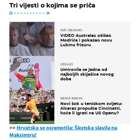
Tri vijesti o kojima se priča
SVE OBJAVIO
VIDEO Australac ošišao
Modrića i pokazao novu
Lukinu frizuru
ODLAZI
Umirovila se jedna od
najboljih skijašica novog
doba
NEMA KRAJA
Novi šok u teniskom svijetu:
Alcaraz propušta Cincinatti,
hoće li igrati na US Openu?
>>
Hrvatska se osramotila: Škotska slavila na
Maksimiru!