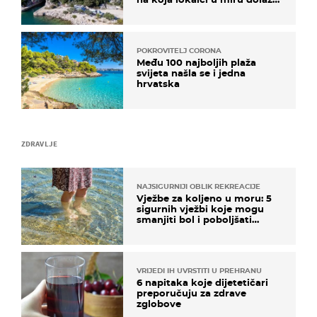
roniti i skakati u more
POKROVITELJ CORONA
Među 100 najboljih plaža
svijeta našla se i jedna
hrvatska
ZDRAVLJE
NAJSIGURNIJI OBLIK REKREACIJE
Vježbe za koljeno u moru: 5
sigurnih vježbi koje mogu
smanjiti bol i poboljšati
pokretljivost
VRIJEDI IH UVRSTITI U PREHRANU
6 napitaka koje dijetetičari
preporučuju za zdrave
zglobove