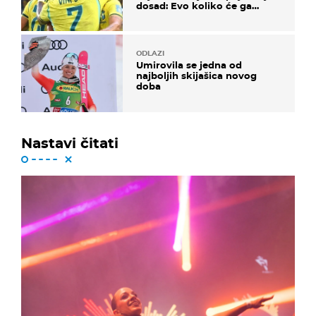
dosad: Evo koliko će ga
platiti
ODLAZI
Umirovila se jedna od
najboljih skijašica novog
doba
Nastavi čitati