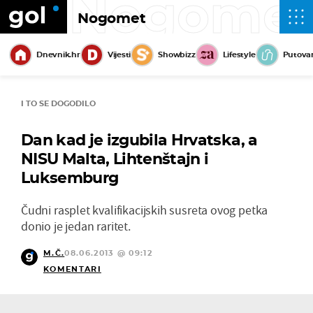
Nogome
Nogomet
Dnevnik.hr
Vijesti
Showbizz
Lifestyle
Putova
I TO SE DOGODILO
Dan kad je izgubila Hrvatska, a
NISU Malta, Lihtenštajn i
Luksemburg
Čudni rasplet kvalifikacijskih susreta ovog petka
donio je jedan raritet.
M.Č.
08.06.2013 @ 09:12
KOMENTARI