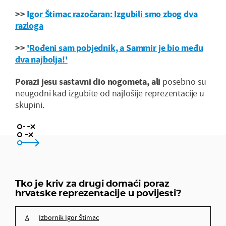
>>
Igor Štimac razočaran: Izgubili smo zbog dva
razloga
>>
'Rođeni sam pobjednik, a Sammir je bio među
dva najbolja!'
Porazi jesu sastavni dio nogometa, ali
posebno su
neugodni kad izgubite od najlošije reprezentacije u
skupini.
izbornik Igor Štimac
pristup igrača 'lako ćemo'
Tko je kriv za drugi domaći poraz
hrvatske reprezentacije u povijesti?
nitko nije kriv, događa se i idemo dalje
izbornik Igor Štimac