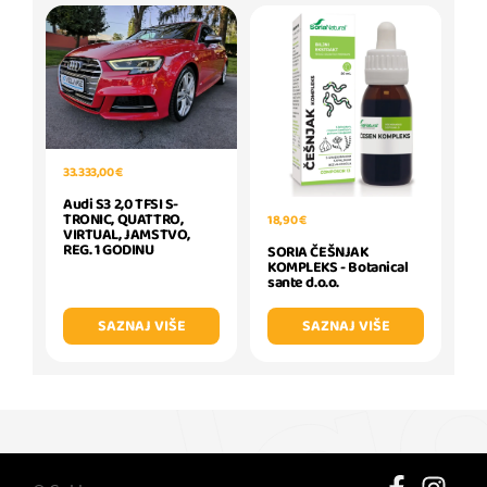
33.333,00 €
Audi S3 2,0 TFSI S-
TRONIC, QUATTRO,
18,90 €
VIRTUAL, JAMSTVO,
REG. 1 GODINU
SORIA ČEŠNJAK
KOMPLEKS - Botanical
sante d.o.o.
SAZNAJ VIŠE
SAZNAJ VIŠE