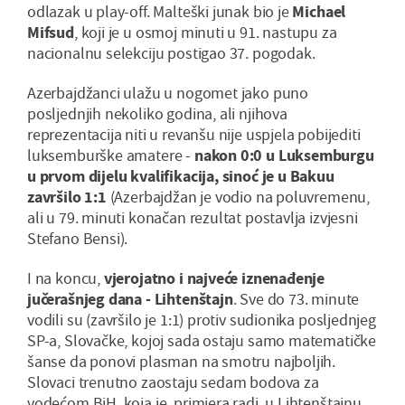
odlazak u play-off. Malteški junak bio je
Michael
Mifsud
, koji je u osmoj minuti u 91. nastupu za
nacionalnu selekciju postigao 37. pogodak.
Azerbajdžanci ulažu u nogomet jako puno
posljednjih nekoliko godina, ali njihova
reprezentacija niti u revanšu nije uspjela pobijediti
luksemburške amatere -
nakon 0:0 u Luksemburgu
u prvom dijelu kvalifikacija, sinoć je u Bakuu
završilo 1:1
(Azerbajdžan je vodio na poluvremenu,
ali u 79. minuti konačan rezultat postavlja izvjesni
Stefano Bensi).
I na koncu,
vjerojatno i najveće iznenađenje
jučerašnjeg dana - Lihtenštajn
. Sve do 73. minute
vodili su (završilo je 1:1) protiv sudionika posljednjeg
SP-a, Slovačke, kojoj sada ostaju samo matematičke
šanse da ponovi plasman na smotru najboljih.
Slovaci trenutno zaostaju sedam bodova za
vodećom BiH, koja je, primjera radi, u Lihtenštajnu