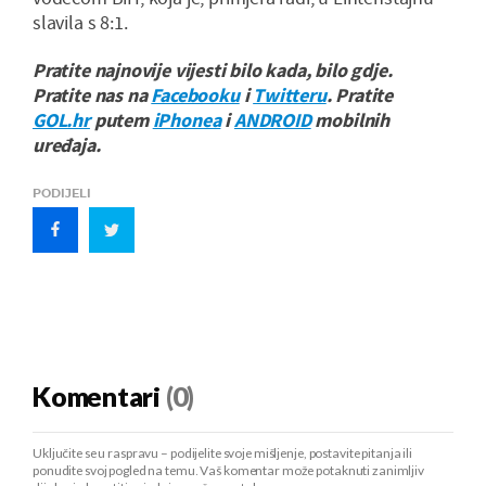
slavila s 8:1.
Pratite najnovije vijesti bilo kada, bilo gdje.
Pratite nas na
Facebooku
i
Twitteru
. Pratite
GOL.hr
putem
iPhonea
i
ANDROID
mobilnih
uređaja.
PODIJELI
Komentari
(0)
Uključite se u raspravu – podijelite svoje mišljenje, postavite pitanja ili
ponudite svoj pogled na temu. Vaš komentar može potaknuti zanimljiv