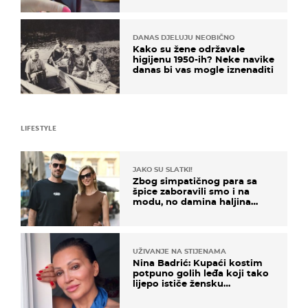
DANAS DJELUJU NEOBIČNO
Kako su žene održavale
higijenu 1950-ih? Neke navike
danas bi vas mogle iznenaditi
LIFESTYLE
JAKO SU SLATKI!
Zbog simpatičnog para sa
špice zaboravili smo i na
modu, no damina haljina
itekako nas se dojmila
UŽIVANJE NA STIJENAMA
Nina Badrić: Kupaći kostim
potpuno golih leđa koji tako
lijepo ističe žensku
senzualnost