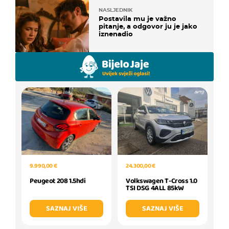
NASLJEDNIK
Postavila mu je važno
pitanje, a odgovor ju je jako
iznenadio
9.990,00 €
24.300,00 €
Peugeot 208 1.5hdi
Volkswagen T-Cross 1.0
TSI DSG 4ALL 85kW
SAZNAJ VIŠE
SAZNAJ VIŠE