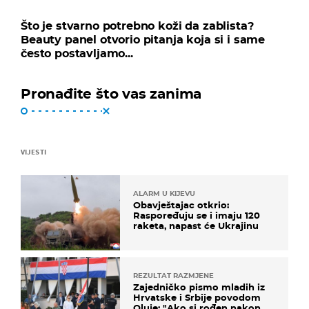
Što je stvarno potrebno koži da zablista?
Beauty panel otvorio pitanja koja si i same
često postavljamo...
Pronađite što vas zanima
VIJESTI
ALARM U KIJEVU
Obavještajac otkrio:
Raspoređuju se i imaju 120
raketa, napast će Ukrajinu
REZULTAT RAZMJENE
Zajedničko pismo mladih iz
Hrvatske i Srbije povodom
Oluje: "Ako si rođen nakon