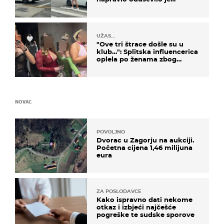
društvene mreže
UŽAS…
"Ove tri štrace došle su u
klub…": Splitska influencerica
oplela po ženama zbog
užasnog ponašanja
NOVAC
POVOLJNO
Dvorac u Zagorju na aukciji.
Početna cijena 1,46 milijuna
eura
ZA POSLODAVCE
Kako ispravno dati nekome
otkaz i izbjeći najčešće
pogreške te sudske sporove