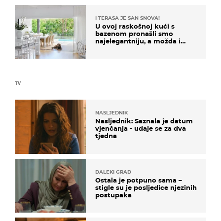
I TERASA JE SAN SNOVA!
U ovoj raskošnoj kući s
bazenom pronašli smo
najelegantniju, a možda i
najljepšu bijelu kuhinju
TV
NASLJEDNIK
Nasljednik: Saznala je datum
vjenčanja - udaje se za dva
tjedna
DALEKI GRAD
Ostala je potpuno sama –
stigle su je posljedice njezinih
postupaka