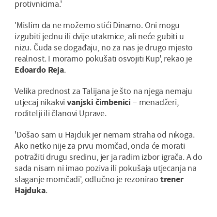
protivnicima.'
'Mislim da ne možemo stići Dinamo. Oni mogu
izgubiti jednu ili dvije utakmice, ali neće gubiti u
nizu. Čuda se događaju, no za nas je drugo mjesto
realnost. I moramo pokušati osvojiti Kup', rekao je
Edoardo Reja
.
Velika prednost za Talijana je što na njega nemaju
utjecaj nikakvi
vanjski čimbenici
– menadžeri,
roditelji ili članovi Uprave.
'Došao sam u Hajduk jer nemam straha od nikoga.
Ako netko nije za prvu momčad, onda će morati
potražiti drugu sredinu, jer ja radim izbor igrača. A do
sada nisam ni imao poziva ili pokušaja utjecanja na
slaganje momčadi', odlučno je rezonirao
trener
Hajduka
.