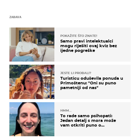
ZABAVA
POKAŽITE ŠTO ZNATE!
Samo pravi intelektualci
mogu riješiti ovaj kviz bez
ijedne pogreške
JESTE LI PROBALI?
Turisticu oduševila ponuda u
Primoštenu: "Oni su puno
pametniji od nas"
HMM…
To rade samo psihopati:
Jedan detalj s mora može
vam otkriti puno o
prijateljima