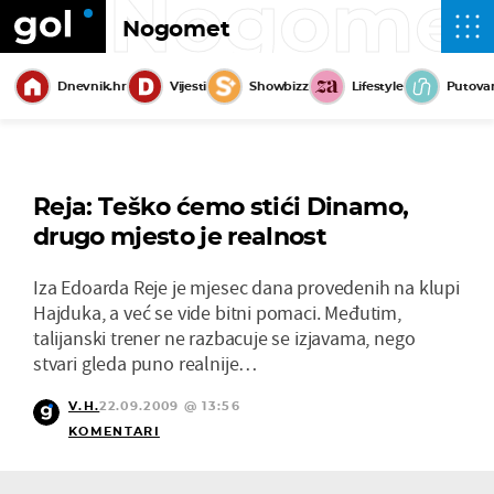
Nogome
Nogomet
Dnevnik.hr
Vijesti
Showbizz
Lifestyle
Putova
Reja: Teško ćemo stići Dinamo,
drugo mjesto je realnost
Iza Edoarda Reje je mjesec dana provedenih na klupi
Hajduka, a već se vide bitni pomaci. Međutim,
talijanski trener ne razbacuje se izjavama, nego
stvari gleda puno realnije…
V.H.
22.09.2009 @ 13:56
KOMENTARI