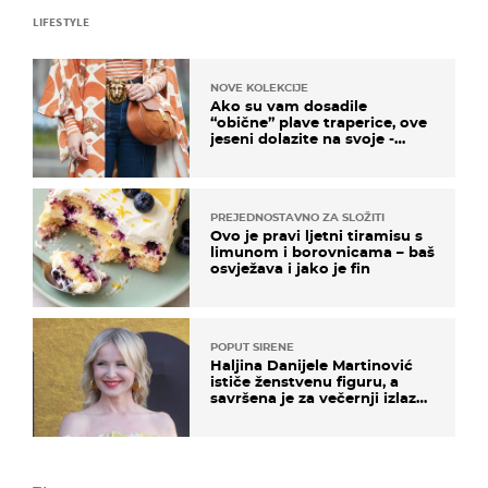
LIFESTYLE
NOVE KOLEKCIJE
Ako su vam dosadile
“obične” plave traperice, ove
jeseni dolazite na svoje -
izdvajamo 15 hit modela
PREJEDNOSTAVNO ZA SLOŽITI
Ovo je pravi ljetni tiramisu s
limunom i borovnicama – baš
osvježava i jako je fin
POPUT SIRENE
Haljina Danijele Martinović
ističe ženstvenu figuru, a
savršena je za večernji izlazak
na moru