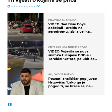
POJAVILA SE SNIMKA
VIDEO Bad Blue Boysi
dočekali Torcidu na
aerodromu, izbila velika
masovna tučnjava
CIPELARILI GA DOK JE LEŽAO
VIDEO Pojavila se nova
snimka tučnjave BBB-a i
Torcide: "Je*ote, pa ubit će
ga!"
AU, OVO JE RUŽNO
Poznati analitičar popljuvao
Hrgovića: "Lako ga je
pogoditi, ne kreće se, ne
koristi noge..."