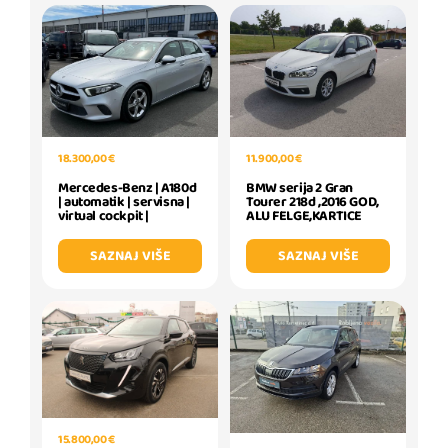
18.300,00 €
11.900,00 €
Mercedes-Benz | A180d
BMW serija 2 Gran
| automatik | servisna |
Tourer 218d ,2016 GOD,
virtual cockpit |
ALU FELGE,KARTICE
SAZNAJ VIŠE
SAZNAJ VIŠE
15.800,00 €