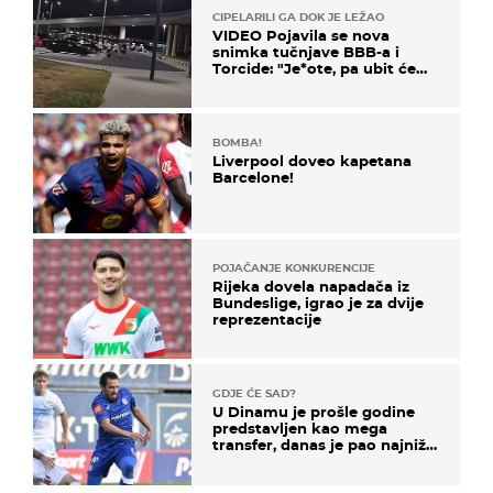
CIPELARILI GA DOK JE LEŽAO
VIDEO Pojavila se nova
snimka tučnjave BBB-a i
Torcide: "Je*ote, pa ubit će
ga!"
BOMBA!
Liverpool doveo kapetana
Barcelone!
POJAČANJE KONKURENCIJE
Rijeka dovela napadača iz
Bundeslige, igrao je za dvije
reprezentacije
GDJE ĆE SAD?
U Dinamu je prošle godine
predstavljen kao mega
transfer, danas je pao najniže
u karijeri