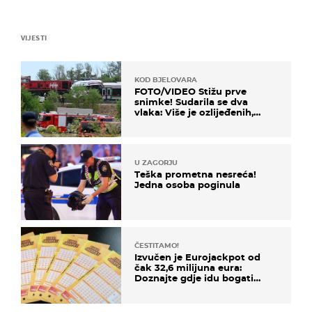
VIJESTI
KOD BJELOVARA
FOTO/VIDEO Stižu prve
snimke! Sudarila se dva
vlaka: Više je ozlijeđenih,
hitne službe na terenu
U ZAGORJU
Teška prometna nesreća!
Jedna osoba poginula
ČESTITAMO!
Izvučen je Eurojackpot od
čak 32,6 milijuna eura:
Doznajte gdje idu bogati
dobitci u Hrvatskoj