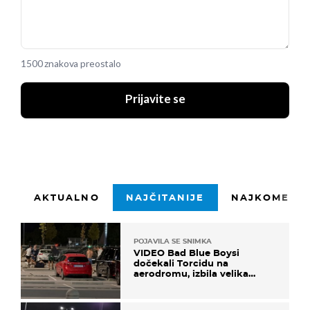
1500 znakova preostalo
Prijavite se
AKTUALNO
NAJČITANIJE
NAJKOMENTI
POJAVILA SE SNIMKA
VIDEO Bad Blue Boysi
dočekali Torcidu na
aerodromu, izbila velika
masovna tučnjava