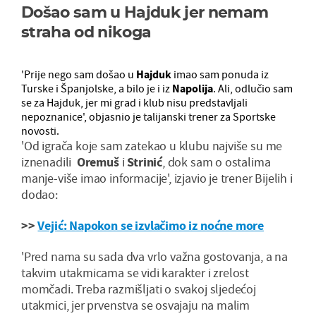
Došao sam u Hajduk jer nemam
straha od nikoga
'Prije nego sam došao u
Hajduk
imao sam ponuda iz
Turske i Španjolske, a bilo je i iz
Napolija
. Ali, odlučio sam
se za Hajduk, jer mi grad i klub nisu predstavljali
nepoznanice', objasnio je talijanski trener za Sportske
novosti.
'Od igrača koje sam zatekao u klubu najviše su me
iznenadili
Oremuš
i
Strinić
, dok sam o ostalima
manje-više imao informacije', izjavio je trener Bijelih i
dodao:
>>
Vejić: Napokon se izvlačimo iz noćne more
'Pred nama su sada dva vrlo važna gostovanja, a na
takvim utakmicama se vidi karakter i zrelost
momčadi. Treba razmišljati o svakoj sljedećoj
utakmici, jer prvenstva se osvajaju na malim