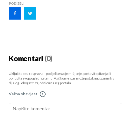
PODIJELI
Komentari
(0)
Uključite se u raspravu – podijelite svoje mišljenje, postavite pitanja ili
ponudite svoj pogled na temu. Vaš komentar može potaknuti zanimljiv
dijalog i obogatiti zajednicu našeg portala.
Važna obavijest
!