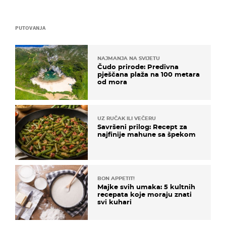
PUTOVANJA
NAJMANJA NA SVIJETU
Čudo prirode: Predivna
pješčana plaža na 100 metara
od mora
UZ RUČAK ILI VEČERU
Savršeni prilog: Recept za
najfinije mahune sa špekom
BON APPETIT!
Majke svih umaka: 5 kultnih
recepata koje moraju znati
svi kuhari