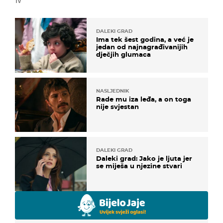
TV
DALEKI GRAD
Ima tek šest godina, a već je
jedan od najnagrađivanijih
dječjih glumaca
NASLJEDNIK
Rade mu iza leđa, a on toga
nije svjestan
DALEKI GRAD
Daleki grad: Jako je ljuta jer
se miješa u njezine stvari