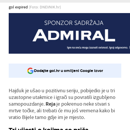
gol expired
(Foto: DNEVNIK.hr)
Dodajte gol.hr u omiljeni Google izvor
Hajduk je ušao u pozitivnu seriju, pobijedio je u tri
uzastopne utakmice i igrači su povratili izgubljeno
samopouzdanje.
Reja
je pokrenuo neke stvari s
mrtve točke, ali trebati će mu još vremena kako bi
vratio Bijele tamo gdje im je mjesto.
Tri vijesti o kojima se priča