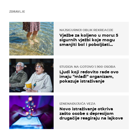
ZDRAVLJE
NAJSIGURNIJI OBLIK REKREACIJE
Vježbe za koljeno u moru: 5
sigurnih vježbi koje mogu
smanjiti bol i poboljšati
pokretljivost
STUDIJA NA GOTOVO 1.900 OSOBA
Ljudi koji redovito rade ovo
imaju “mlađi” organizam,
pokazuje istraživanje
IZNENAĐUJUĆA VEZA
Novo istraživanje otkriva
zašto osobe s depresijom
drugačije reagiraju na lajkove