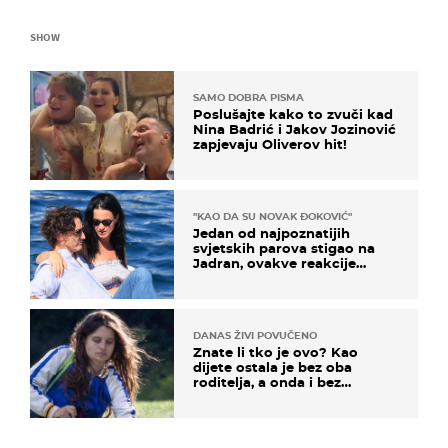
SHOW
SAMO DOBRA PISMA
Poslušajte kako to zvuči kad
Nina Badrić i Jakov Jozinović
zapjevaju Oliverov hit!
"KAO DA SU NOVAK ĐOKOVIĆ"
Jedan od najpoznatijih
svjetskih parova stigao na
Jadran, ovakve reakcije
vjerojatno nisu očekivali
DANAS ŽIVI POVUČENO
Znate li tko je ovo? Kao
dijete ostala je bez oba
roditelja, a onda i bez
milijuna koje je trebala
naslijediti