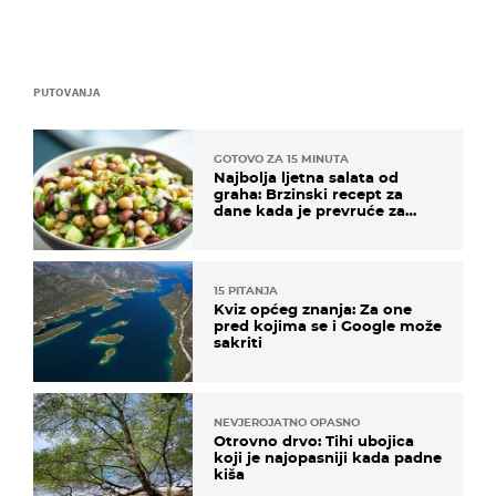
PUTOVANJA
GOTOVO ZA 15 MINUTA
Najbolja ljetna salata od
graha: Brzinski recept za
dane kada je prevruće za
kuhanje
15 PITANJA
Kviz općeg znanja: Za one
pred kojima se i Google može
sakriti
NEVJEROJATNO OPASNO
Otrovno drvo: Tihi ubojica
koji je najopasniji kada padne
kiša