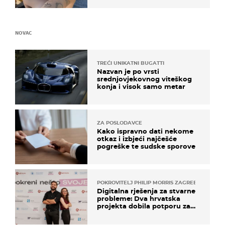
NOVAC
TREĆI UNIKATNI BUGATTI
Nazvan je po vrsti
srednjovjekovnog viteškog
konja i visok samo metar
ZA POSLODAVCE
Kako ispravno dati nekome
otkaz i izbjeći najčešće
pogreške te sudske sporove
POKROVITELJ PHILIP MORRIS ZAGREB
Digitalna rješenja za stvarne
probleme: Dva hrvatska
projekta dobila potporu za
razvoj