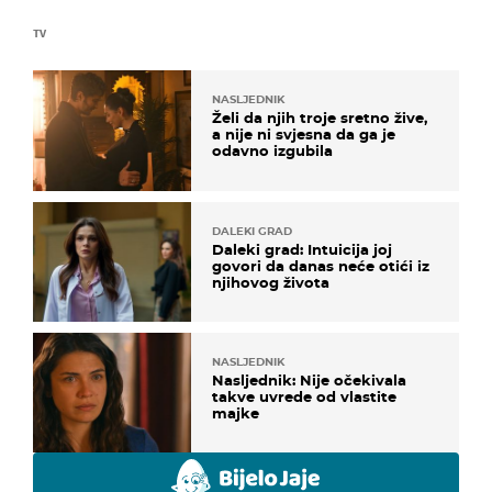
TV
NASLJEDNIK
Želi da njih troje sretno žive,
a nije ni svjesna da ga je
odavno izgubila
DALEKI GRAD
Daleki grad: Intuicija joj
govori da danas neće otići iz
njihovog života
NASLJEDNIK
Nasljednik: Nije očekivala
takve uvrede od vlastite
majke