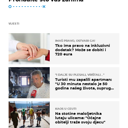
VIJESTI
IMAŠ PRAVO, OSTVARI GA!
Tko ima pravo na inkluzivni
dodatak? Može se dobiti i
720 eura
"I DALJE SU PLESALI, VRIŠTALI..."
Turisti mu zapalili apartman:
"U 30 minuta nestalo je 50
godina našeg života, supruga
i ja ne možemo oka sklopiti"
KAOS U CEUTI
Na stotine maloljetnika
lutaju ulicama: "Očajne
obitelji traže svoju djecu"