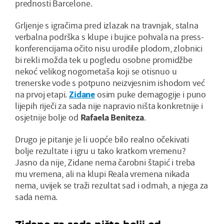
prednosti Barcelone.
Grljenje s igračima pred izlazak na travnjak, stalna
verbalna podrška s klupe i bujice pohvala na press-
konferencijama očito nisu urodile plodom, zlobnici
bi rekli možda tek u pogledu osobne promidžbe
nekoć velikog nogometaša koji se otisnuo u
trenerske vode s potpuno neizvjesnim ishodom već
na prvoj etapi.
Zidane
osim puke demagogije i puno
lijepih riječi za sada nije napravio ništa konkretnije i
osjetnije bolje od
Rafaela Beniteza
.
Drugo je pitanje je li uopće bilo realno očekivati
bolje rezultate i igru u tako kratkom vremenu?
Jasno da nije, Zidane nema čarobni štapić i treba
mu vremena, ali na klupi Reala vremena nikada
nema, uvijek se traži rezultat sad i odmah, a njega za
sada nema.