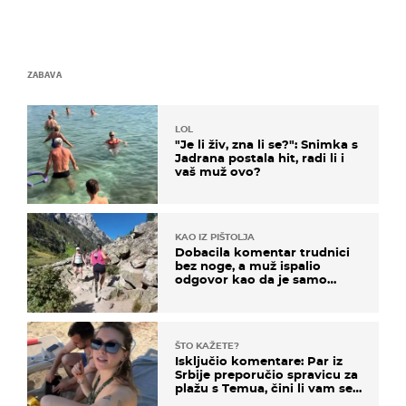
ZABAVA
LOL
"Je li živ, zna li se?": Snimka s
Jadrana postala hit, radi li i
vaš muž ovo?
KAO IZ PIŠTOLJA
Dobacila komentar trudnici
bez noge, a muž ispalio
odgovor kao da je samo
čekao…
ŠTO KAŽETE?
Isključio komentare: Par iz
Srbije preporučio spravicu za
plažu s Temua, čini li vam se
ovo sigurnim?