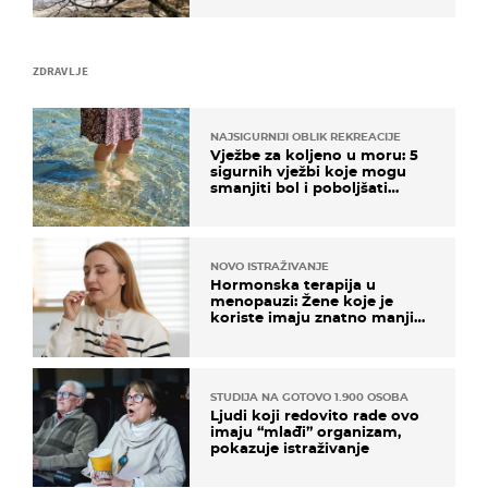
ZDRAVLJE
NAJSIGURNIJI OBLIK REKREACIJE
Vježbe za koljeno u moru: 5
sigurnih vježbi koje mogu
smanjiti bol i poboljšati
pokretljivost
NOVO ISTRAŽIVANJE
Hormonska terapija u
menopauzi: Žene koje je
koriste imaju znatno manji
rizik od ovoga
STUDIJA NA GOTOVO 1.900 OSOBA
Ljudi koji redovito rade ovo
imaju “mlađi” organizam,
pokazuje istraživanje