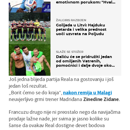
emotivnom porukom: "Hvala
vam svima"
ŽALGIRIS RAZBIJEN
Golijada u Litvi: Hajduku
petarda i velika prednost
uoči uzvrata na Poljudu
SLAŽE SE STOŽER
Daliću će se pridružiti jedan
od omiljenih Vatrenih,
pomoćnici i dalje dvoje oko
ponude
Još jedna blijeda partija Reala na gostovanju i još
jedan loš rezultat.
„Borit ćemo se do kraja“,
nakon remija u Malagi
neuvjerljivo grmi trener Madriđana
Zinedine Zidane
.
Francuzu drugo nije ni preostalo nego da navijačima
prodaje lažne nade, jer svima je jasno kolike su
šanse da ovakav Real dostigne devet bodova