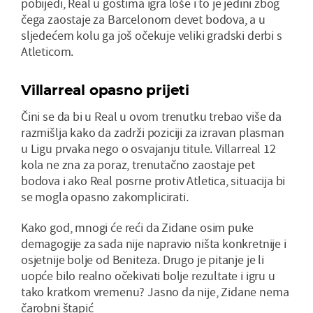
pobijedi, Real u gostima igra loše i to je jedini zbog
čega zaostaje za Barcelonom devet bodova, a u
sljedećem kolu ga još očekuje veliki gradski derbi s
Atleticom.
Villarreal opasno prijeti
Čini se da bi u Real u ovom trenutku trebao više da
razmišlja kako da zadrži poziciji za izravan plasman
u Ligu prvaka nego o osvajanju titule. Villarreal 12
kola ne zna za poraz, trenutačno zaostaje pet
bodova i ako Real posrne protiv Atletica, situacija bi
se mogla opasno zakomplicirati.
Kako god, mnogi će reći da Zidane osim puke
demagogije za sada nije napravio ništa konkretnije i
osjetnije bolje od Beniteza. Drugo je pitanje je li
uopće bilo realno očekivati bolje rezultate i igru u
tako kratkom vremenu? Jasno da nije, Zidane nema
čarobni štapić