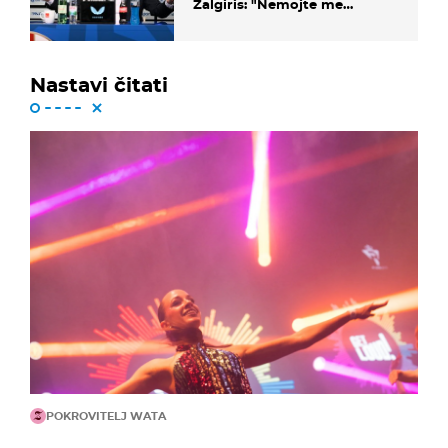
Žalgiris: "Nemojte me
vrijeđati"
Nastavi čitati
POKROVITELJ WATA