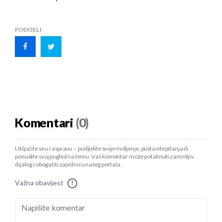
PODIJELI
Komentari
(0)
Uključite se u raspravu – podijelite svoje mišljenje, postavite pitanja ili
ponudite svoj pogled na temu. Vaš komentar može potaknuti zanimljiv
dijalog i obogatiti zajednicu našeg portala.
Važna obavijest
!