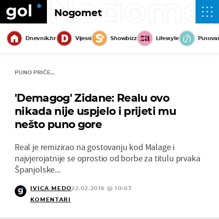
Nogome
Nogomet
Dnevnik.hr
Vijesti
Showbizz
Lifestyle
Putova
PUNO PRIČE...
'Demagog' Zidane: Realu ovo
nikada nije uspjelo i prijeti mu
nešto puno gore
Real je remizirao na gostovanju kod Malage i
najvjerojatnije se oprostio od borbe za titulu prvaka
Španjolske...
IVICA MEDO
22.02.2016 @ 10:07
KOMENTARI