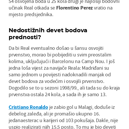
54 osvojena boda u 25 kola drugi je najlošiji bodovni
učinak Real otkada se
Florentino Perez
vratio na
mjesto predsjednika.
Nedostižnih devet bodova
prednosti?
Da bi Real eventualno došao u šansu osvojiti
prvenstvo, morao bi pobijediti u svim preostalim
kolima, uključujući i Barcelonu na Camp Nou. I još
jedna loša vijest za navijače Reala: Madriđani su
samo jednom u povijesti nadoknadili manjak od
devet bodova za vodećim i osvojili prvenstvo.
Dogodilo se to u sezoni 1998/99., ali tada su do kraja
prvenstva ostala 24 kola, a sada ih je samo 13.
Cristiano Ronaldo
je zabio gol u Malagi, doduše iz
debelog zaleđa, ali je promašio ukupno 16.
jedanaesterac u karijeri od 103 pokušaja. Dakle, nije
uspio realizirati njih 15.5 posto. To mu je bio deveti