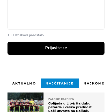
1500 znakova preostalo
Prijavite se
AKTUALNO
NAJČITANIJE
NAJKOMENTI
ŽALGIRIS RAZBIJEN
Golijada u Litvi: Hajduku
petarda i velika prednost
uoči uzvrata na Poljudu