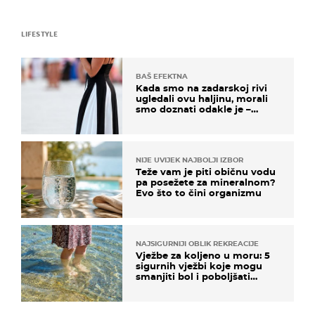
LIFESTYLE
BAŠ EFEKTNA
Kada smo na zadarskoj rivi
ugledali ovu haljinu, morali
smo doznati odakle je –
košta samo 18 eura
NIJE UVIJEK NAJBOLJI IZBOR
Teže vam je piti običnu vodu
pa posežete za mineralnom?
Evo što to čini organizmu
NAJSIGURNIJI OBLIK REKREACIJE
Vježbe za koljeno u moru: 5
sigurnih vježbi koje mogu
smanjiti bol i poboljšati
pokretljivost