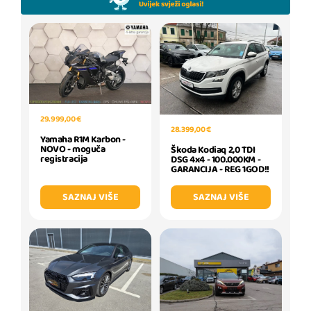
29.999,00 €
28.399,00 €
Yamaha R1M Karbon -
NOVO - moguča
Škoda Kodiaq 2,0 TDI
registracija
DSG 4x4 - 100.000KM -
GARANCIJA - REG 1GOD!!
SAZNAJ VIŠE
SAZNAJ VIŠE