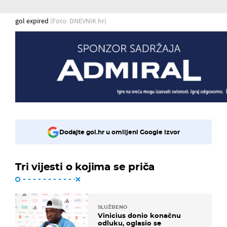
gol expired
(Foto: DNEVNIK.hr)
Dodajte gol.hr u omiljeni Google izvor
Tri vijesti o kojima se priča
SLUŽBENO
Vinicius donio konačnu
odluku, oglasio se