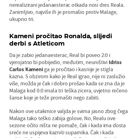
nerealizirani jedanaesterac otkada nosi dres Reala.
Zanimljivo, najviše ih je promašio protiv Malage,
ukupno tri.
Kameni pročitao Ronalda,
slijedi
d
erbi s Atleticom
Da je zabio jedanaesterac, Real bi poveo 2:0 i
vjerojatno bi pobijedio, međutim, neuništivi
Idriss
Carlos Kameni
ga je pročitao i kasnije je stigla
kazna. S obzirom kako je Real igrao, nije ni zaslužio
više, možda je čak i dobro prošao kada se zna da je
Malaga kod 0:0 imala tri teška zicera, uvjetno rečeno
šanse koje je teže promašiti nego zabiti.
Nakon ove utakmice valjda je svima jasno zbog čega
Malaga tako teško zabija golove. No, Realu ove
sezone očito ništa ne pomaže, čak i kada ima dosta
sreće ne uspijeva kazniti suparnika. Čak i kada