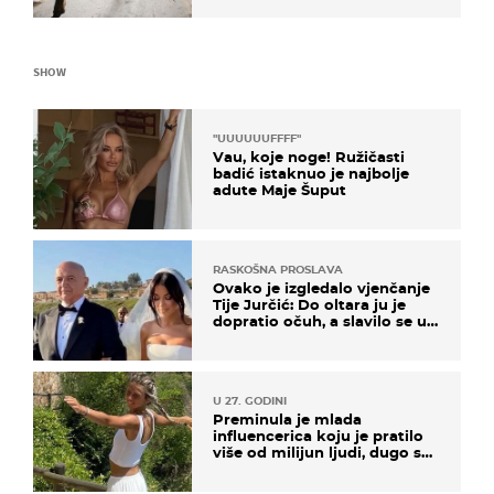
SHOW
"UUUUUUFFFF"
Vau, koje noge! Ružičasti
badić istaknuo je najbolje
adute Maje Šuput
RASKOŠNA PROSLAVA
Ovako je izgledalo vjenčanje
Tije Jurčić: Do oltara ju je
dopratio očuh, a slavilo se uz
Olivera i Rozgu
U 27. GODINI
Preminula je mlada
influencerica koju je pratilo
više od milijun ljudi, dugo se
borila s opakom bolesti