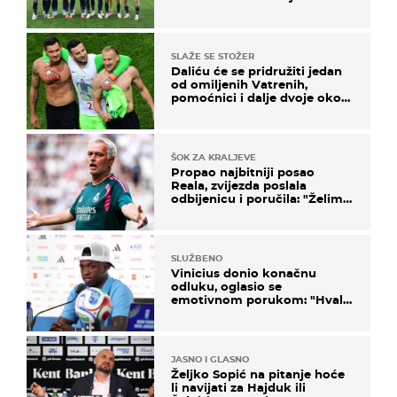
SLAŽE SE STOŽER
Daliću će se pridružiti jedan
od omiljenih Vatrenih,
pomoćnici i dalje dvoje oko
ponude
ŠOK ZA KRALJEVE
Propao najbitniji posao
Reala, zvijezda poslala
odbijenicu i poručila: "Želim
u Barcelonu"
SLUŽBENO
Vinicius donio konačnu
odluku, oglasio se
emotivnom porukom: "Hvala
vam svima"
JASNO I GLASNO
Željko Sopić na pitanje hoće
li navijati za Hajduk ili