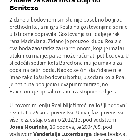
Zidane za sada ništa bolji od
Beniteza
Zidane u bodovnom smislu nije posebno bolji od
prethodnika, a ni igra Reala na gostovanjima se nije
u bitnome popravila. Gostovanja su i dalje je rak
rana Madriđana. Zidane je preuzeo klupu Reala s
dva boda zaostatka za Barcelonom, koja je imala i
utakmicu manje, pa se može računati pet bodova. U
sljedećih sedam kola Barcelona mu je umakla za
dodatna četiri boda. Naoko se čini da Zidane nije
imao tako lošu bodovnu berbu, u sedam kola Real
je pet puta pobijedio i dvaput remizirao, no
Barcelona je upisala osam uzastopnih pobjeda.
U novom mileniju Real bilježi treći najlošiji bodovni
rezultat u 25 kola prvenstva. U ovoj fazi prvenstva
više je zaostajao samo 2012/13. pod vodstvom
Josea Mourinha
, 16 bodova, te 2004/05. pod
vodstvom
Vanderleija Luxemburga
, deset bodova.