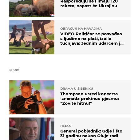
Raspoređuju se i imaju 120
raketa, napast će Ukrajinu
OBRAČUN NA HAVAJIMA
VIDEO Političar se posvađao
s ljudima na plaži, izbila
tučnjava: Jednim udarcem je
nokautiran
SHOW
DRAMA U ŠIBENIKU
Thompson usred koncerta
iznenada prekinuo pjesmu:
"Zovite hitnu!"
HEROJ
General pobjednik: Gdje i što
31 godinu nakon Oluje radi