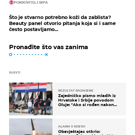
POKROVITELJ BIPA
Što je stvarno potrebno koži da zablista?
Beauty panel otvorio pitanja koja si i same
često postavljamo...
Pronađite što vas zanima
VIJESTI
REZULTAT RAZMJENE
Zajedničko pismo mladih iz
Hrvatske i Srbije povodom
Oluje: "Ako si rođen nakon
'95..."
ALARM U KIJEVU
Obavještajac otkrio: