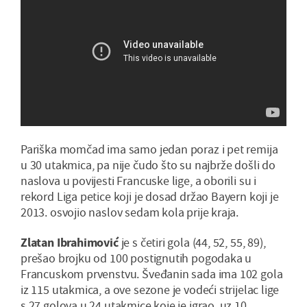
Pariška momčad ima samo jedan poraz i pet remija
u 30 utakmica, pa nije čudo što su najbrže došli do
naslova u povijesti Francuske lige, a oborili su i
rekord Liga petice koji je dosad držao Bayern koji je
2013. osvojio naslov sedam kola prije kraja.
Zlatan Ibrahimović
je s četiri gola (44, 52, 55, 89),
prešao brojku od 100 postignutih pogodaka u
Francuskom prvenstvu. Šveđanin sada ima 102 gola
iz 115 utakmica, a ove sezone je vodeći strijelac lige
s 27 golova u 24 utakmice koje je igrao, uz 10