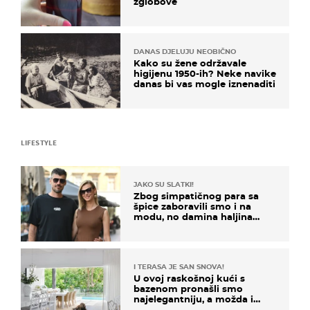
zglobove
DANAS DJELUJU NEOBIČNO
Kako su žene održavale
higijenu 1950-ih? Neke navike
danas bi vas mogle iznenaditi
LIFESTYLE
JAKO SU SLATKI!
Zbog simpatičnog para sa
špice zaboravili smo i na
modu, no damina haljina
itekako nas se dojmila
I TERASA JE SAN SNOVA!
U ovoj raskošnoj kući s
bazenom pronašli smo
najelegantniju, a možda i
najljepšu bijelu kuhinju