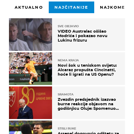
AKTUALNO
NAJČITANIJE
NAJKOMENTI
SVE OBJAVIO
VIDEO Australac ošišao
Modrića i pokazao novu
Lukinu frizuru
NEMA KRAJA
Novi šok u teniskom svijetu:
Alcaraz propušta Cincinatti,
hoće li igrati na US Openu?
SRAMOTA
Zvezdin predsjednik izazvao
burne reakcije objavom na
godišnjicu Oluje: Spomenuo
Knin i srpsku zastavu
STISLI RUKE
Arsenal dogovorio odštetu za