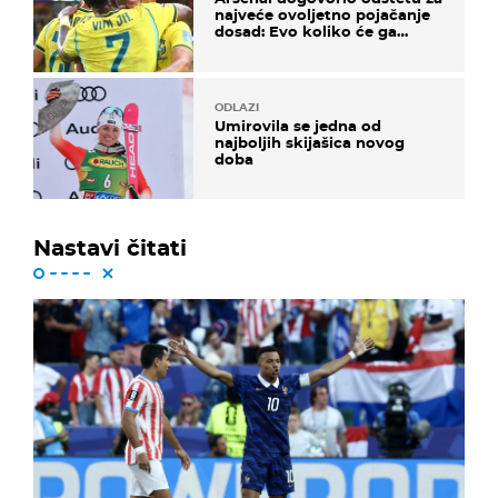
najveće ovoljetno pojačanje
dosad: Evo koliko će ga
platiti
ODLAZI
Umirovila se jedna od
najboljih skijašica novog
doba
Nastavi čitati