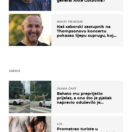
general Ante Gotovina?
IMAJU TRI KĆERI
Naš saborski zastupnik na
Thompsonovu koncertu
pokazao lijepu suprugu, koja
godinama izbjegava javnost
ZABAVA
SVAKA ČAST
Bahato mu prepriječio
prijelaz, a ono što je pješak
napravio oduševilo je
društvene mreže
LOL
Promatrao turiste u