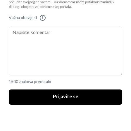
ponudite svoj pogled na temu. Vaš komentar može potaknuti zanimljiv
dijalog i obogatiti zajednicu našeg portala.
Važna obavijest
!
1500 znakova preostalo
Prijavite se