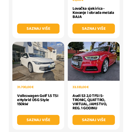
Lovačka sjekirica -
Kovanje i obrada metala
BAJA
SAZNAJ VIŠE
SAZNAJ VIŠE
31.700,00 €
33.333,00 €
Volkswagen Golf 1.5 TSI
Audi S3 2,0 TFSI S-
eHybrid DSG Style
TRONIC, QUATTRO,
150kW
VIRTUAL, JAMSTVO,
REG. 1 GODINU
SAZNAJ VIŠE
SAZNAJ VIŠE