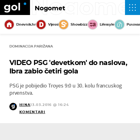
Nogome
Nogomet
Dnevnik.hr
Vijesti
Showbizz
Lifestyle
Putova
DOMINACIJA PARIŽANA
VIDEO PSG 'devetkom' do naslova,
Ibra zabio četiri gola
PSG je pobijedio Troyes 9:0 u 30. kolu francuskog
prvenstva.
HINA
13.03.2016 @ 16:24
KOMENTARI