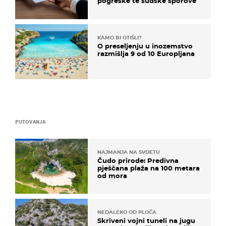
pogreške te sudske sporove
KAMO BI OTIŠLI?
O preseljenju u inozemstvo
razmišlja 9 od 10 Europljana
PUTOVANJA
NAJMANJA NA SVIJETU
Čudo prirode: Predivna
pješčana plaža na 100 metara
od mora
NEDALEKO OD PLOČA
Skriveni vojni tuneli na jugu