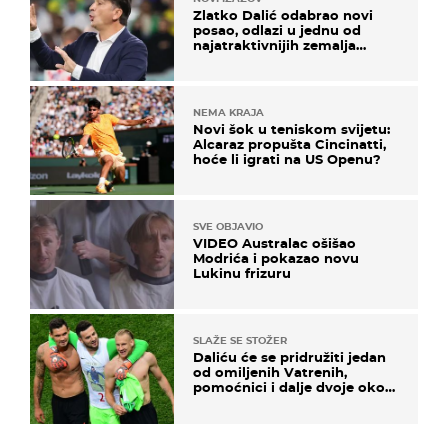
Zlatko Dalić odabrao novi
posao, odlazi u jednu od
najatraktivnijih zemalja
svijeta
NEMA KRAJA
Novi šok u teniskom svijetu:
Alcaraz propušta Cincinatti,
hoće li igrati na US Openu?
SVE OBJAVIO
VIDEO Australac ošišao
Modrića i pokazao novu
Lukinu frizuru
SLAŽE SE STOŽER
Daliću će se pridružiti jedan
od omiljenih Vatrenih,
pomoćnici i dalje dvoje oko
ponude