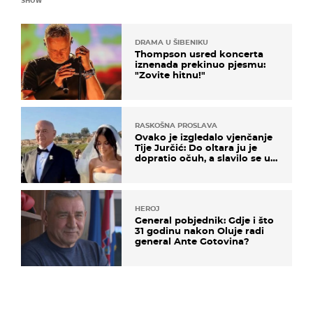
DRAMA U ŠIBENIKU
Thompson usred koncerta
iznenada prekinuo pjesmu:
"Zovite hitnu!"
RASKOŠNA PROSLAVA
Ovako je izgledalo vjenčanje
Tije Jurčić: Do oltara ju je
dopratio očuh, a slavilo se uz
Olivera i Rozgu
HEROJ
General pobjednik: Gdje i što
31 godinu nakon Oluje radi
general Ante Gotovina?