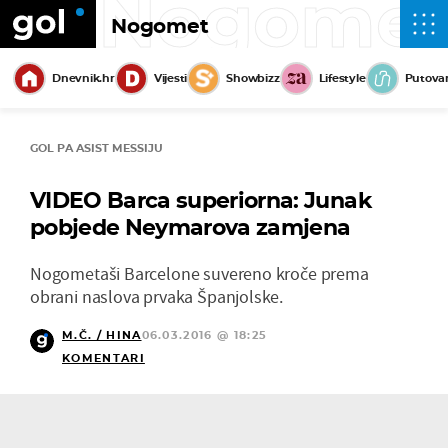
Nogome
Nogomet
Dnevnik.hr
Vijesti
Showbizz
Lifestyle
Putova
GOL PA ASIST MESSIJU
VIDEO Barca superiorna: Junak
pobjede Neymarova zamjena
Nogometaši Barcelone suvereno kroče prema
obrani naslova prvaka Španjolske.
M.Č. / HINA
06.03.2016 @ 18:25
KOMENTARI