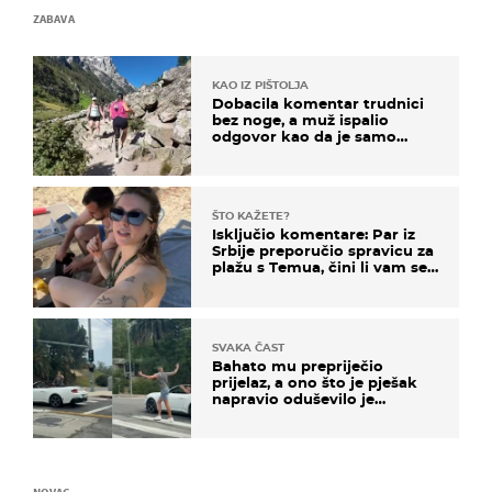
ZABAVA
KAO IZ PIŠTOLJA
Dobacila komentar trudnici
bez noge, a muž ispalio
odgovor kao da je samo
čekao…
ŠTO KAŽETE?
Isključio komentare: Par iz
Srbije preporučio spravicu za
plažu s Temua, čini li vam se
ovo sigurnim?
SVAKA ČAST
Bahato mu prepriječio
prijelaz, a ono što je pješak
napravio oduševilo je
društvene mreže
NOVAC