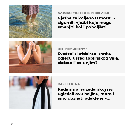
NAJSIGURNIJI OBLIK REKREACIJE
Vježbe za koljeno u moru: 5
sigurnih vježbi koje mogu
smanjiti bol i poboljšati
pokretljivost
(NE)PRIMJERENA?
Svećenik kritizirao kratku
odjeću usred toplinskog vala,
slažete li se s njim?
BAŠ EFEKTNA
Kada smo na zadarskoj rivi
ugledali ovu haljinu, morali
smo doznati odakle je –
košta samo 18 eura
TV