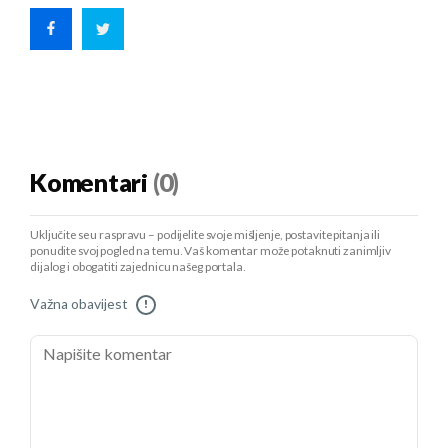
Komentari
(0)
Uključite se u raspravu – podijelite svoje mišljenje, postavite pitanja ili
ponudite svoj pogled na temu. Vaš komentar može potaknuti zanimljiv
dijalog i obogatiti zajednicu našeg portala.
Važna obavijest
!