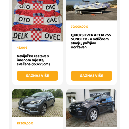
70.000,00 €
QUICKSILVER ACTIV 755
SUNDECK - u odličnom
stanju, pažljivo
održavan
45,00 €
Navijačka zastava s
imenom mjesta,
svečana (150x75cm)
SAZNAJ VIŠE
SAZNAJ VIŠE
15.300,00 €