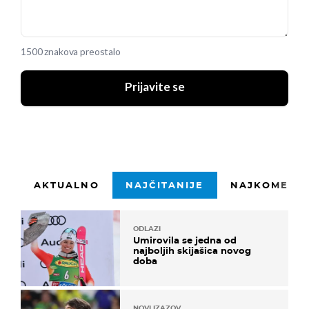
1500 znakova preostalo
Prijavite se
AKTUALNO
NAJČITANIJE
NAJKOMENTI
ODLAZI
Umirovila se jedna od
najboljih skijašica novog
doba
NOVI IZAZOV