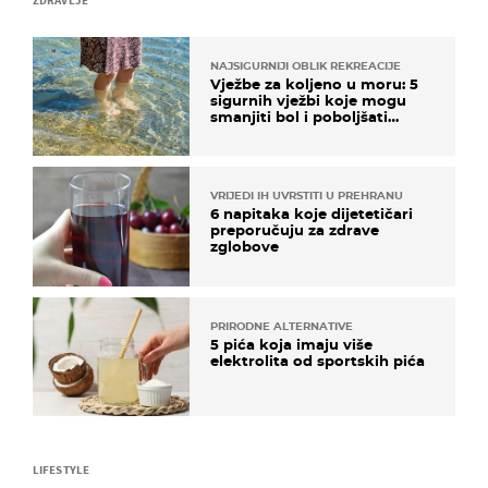
ZDRAVLJE
NAJSIGURNIJI OBLIK REKREACIJE
Vježbe za koljeno u moru: 5
sigurnih vježbi koje mogu
smanjiti bol i poboljšati
pokretljivost
VRIJEDI IH UVRSTITI U PREHRANU
6 napitaka koje dijetetičari
preporučuju za zdrave
zglobove
PRIRODNE ALTERNATIVE
5 pića koja imaju više
elektrolita od sportskih pića
LIFESTYLE