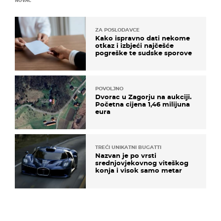
ZA POSLODAVCE
Kako ispravno dati nekome
otkaz i izbjeći najčešće
pogreške te sudske sporove
POVOLJNO
Dvorac u Zagorju na aukciji.
Početna cijena 1,46 milijuna
eura
TREĆI UNIKATNI BUGATTI
Nazvan je po vrsti
srednjovjekovnog viteškog
konja i visok samo metar