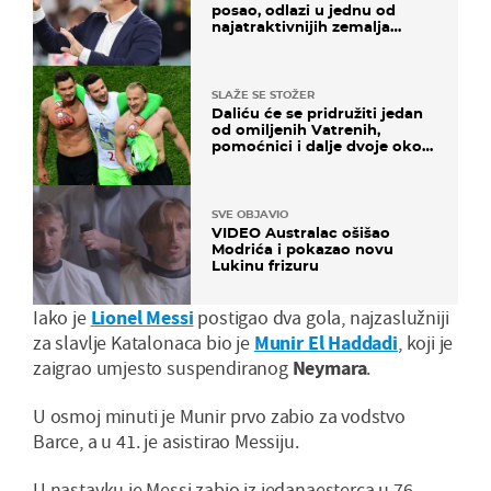
posao, odlazi u jednu od
najatraktivnijih zemalja
svijeta
SLAŽE SE STOŽER
Daliću će se pridružiti jedan
od omiljenih Vatrenih,
pomoćnici i dalje dvoje oko
ponude
SVE OBJAVIO
VIDEO Australac ošišao
Modrića i pokazao novu
Lukinu frizuru
Iako je
Lionel Messi
postigao dva gola, najzaslužniji
za slavlje Katalonaca bio je
Munir El Haddadi
, koji je
zaigrao umjesto suspendiranog
Neymara
.
U osmoj minuti je Munir prvo zabio za vodstvo
Barce, a u 41. je asistirao Messiju.
U nastavku je Messi zabio iz jedanaesterca u 76.