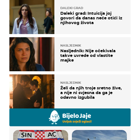
DALEKI GRAD
Daleki grad: Intuicija joj
govori da danas neće otići iz
njihovog života
NASLJEDNIK
Nasljednik: Nije očekivala
takve uvrede od vlastite
majke
NASLJEDNIK
Želi da njih troje sretno žive,
a nije ni svjesna da ga je
odavno izgubila