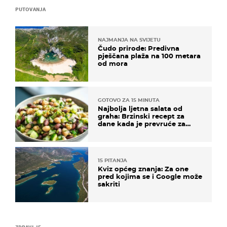
PUTOVANJA
NAJMANJA NA SVIJETU
Čudo prirode: Predivna
pješčana plaža na 100 metara
od mora
GOTOVO ZA 15 MINUTA
Najbolja ljetna salata od
graha: Brzinski recept za
dane kada je prevruće za
kuhanje
15 PITANJA
Kviz općeg znanja: Za one
pred kojima se i Google može
sakriti