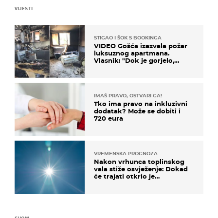
VIJESTI
STIGAO I ŠOK S BOOKINGA
VIDEO Gošća izazvala požar
luksuznog apartmana.
Vlasnik: "Dok je gorjelo,
smijali su se, pili i pokazivali
mi srednji prst"
IMAŠ PRAVO, OSTVARI GA!
Tko ima pravo na inkluzivni
dodatak? Može se dobiti i
720 eura
VREMENSKA PROGNOZA
Nakon vrhunca toplinskog
vala stiže osvježenje: Dokad
će trajati otkrio je
meteorolog
SHOW