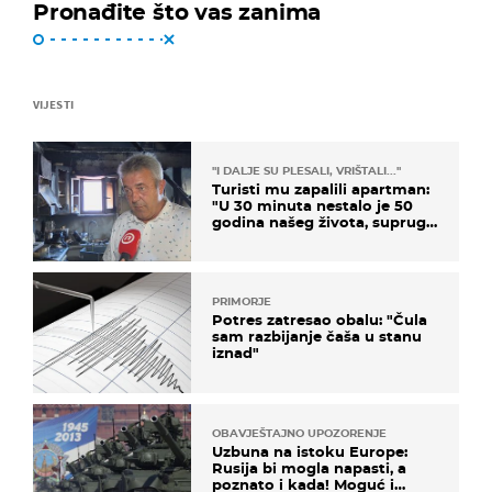
Pronađite što vas zanima
VIJESTI
"I DALJE SU PLESALI, VRIŠTALI..."
Turisti mu zapalili apartman:
"U 30 minuta nestalo je 50
godina našeg života, supruga
i ja ne možemo oka sklopiti"
PRIMORJE
Potres zatresao obalu: "Čula
sam razbijanje čaša u stanu
iznad"
OBAVJEŠTAJNO UPOZORENJE
Uzbuna na istoku Europe:
Rusija bi mogla napasti, a
poznato i kada! Moguć i