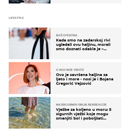
LIFESTYLE
BAŠ EFEKTNA
Kada smo na zadarskoj rivi
ugledali ovu haljinu, morali
smo doznati odakle je –
košta samo 18 eura
U NOJ NIJE VRUĆE
Ovo je savršena haljina za
ljeto i more - nosi je i Bojana
Gregorić Vejzović
NAJSIGURNIJI OBLIK REKREACIJE
Vježbe za koljeno u moru: 5
sigurnih vježbi koje mogu
smanjiti bol i poboljšati
pokretljivost