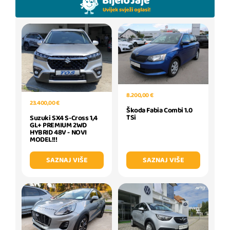
8.200,00 €
23.400,00 €
Škoda Fabia Combi 1.0
TSi
Suzuki SX4 S-Cross 1,4
GL+ PREMIUM 2WD
HYBRID 48V - NOVI
MODEL!!!
SAZNAJ VIŠE
SAZNAJ VIŠE