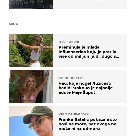
kopneni upad u članicu
NATO-a
SHOW
U 27. GODINI
Preminula je mlada
influencerica koju je pratilo
više od milijun ljudi, dugo se
borila s opakom bolešću
"UUUUUUFFFF"
Vau, koje noge! Ružičasti
badić istaknuo je najbolje
adute Maje Šuput
VRLO ZANIMLJIVO!
Franka Batelić pokazala što
nosi na more, bez ovoga ne
može ni na odmoru