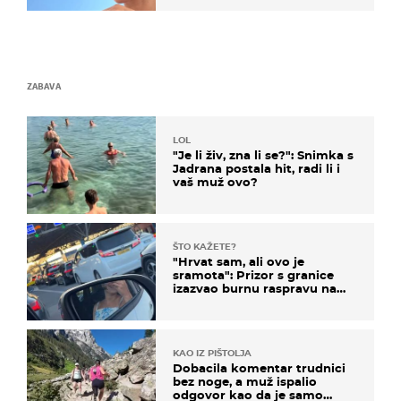
ZABAVA
LOL
"Je li živ, zna li se?": Snimka s
Jadrana postala hit, radi li i
vaš muž ovo?
ŠTO KAŽETE?
"Hrvat sam, ali ovo je
sramota": Prizor s granice
izazvao burnu raspravu na
društvenim mrežama
KAO IZ PIŠTOLJA
Dobacila komentar trudnici
bez noge, a muž ispalio
odgovor kao da je samo