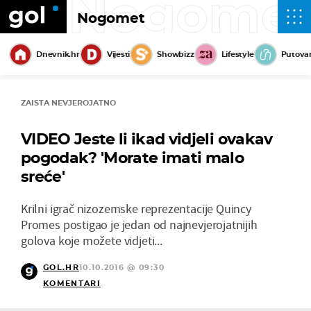
Nogome
Nogomet
Dnevnik.hr
Vijesti
Showbizz
Lifestyle
Putova
ZAISTA NEVJEROJATNO
VIDEO Jeste li ikad vidjeli ovakav
pogodak? 'Morate imati malo
sreće'
Krilni igrač nizozemske reprezentacije Quincy
Promes postigao je jedan od najnevjerojatnijih
golova koje možete vidjeti...
GOL.HR
10.10.2016 @ 09:30
KOMENTARI