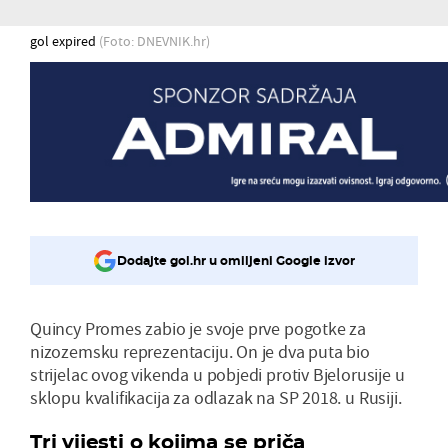
gol expired
(Foto: DNEVNIK.hr)
Dodajte gol.hr u omiljeni Google izvor
Quincy Promes zabio je svoje prve pogotke za
nizozemsku reprezentaciju. On je dva puta bio
strijelac ovog vikenda u pobjedi protiv Bjelorusije u
sklopu kvalifikacija za odlazak na SP 2018. u Rusiji.
Tri vijesti o kojima se priča