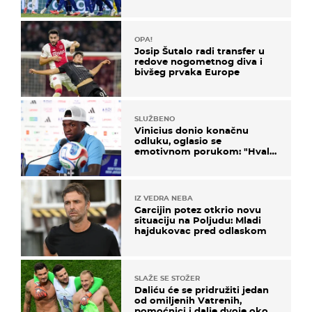
država
OPA!
Josip Šutalo radi transfer u
redove nogometnog diva i
bivšeg prvaka Europe
SLUŽBENO
Vinicius donio konačnu
odluku, oglasio se
emotivnom porukom: "Hvala
vam svima"
IZ VEDRA NEBA
Garcijin potez otkrio novu
situaciju na Poljudu: Mladi
hajdukovac pred odlaskom
SLAŽE SE STOŽER
Daliću će se pridružiti jedan
od omiljenih Vatrenih,
pomoćnici i dalje dvoje oko