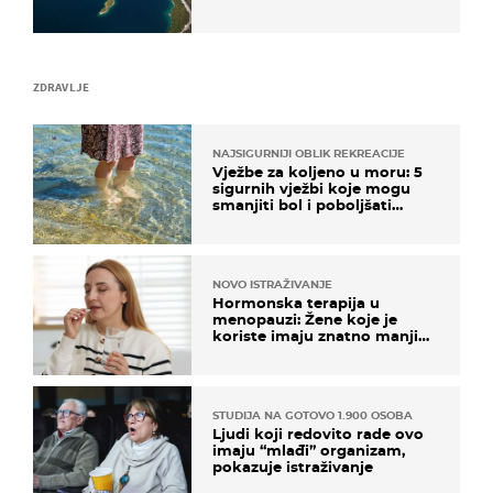
ZDRAVLJE
NAJSIGURNIJI OBLIK REKREACIJE
Vježbe za koljeno u moru: 5
sigurnih vježbi koje mogu
smanjiti bol i poboljšati
pokretljivost
NOVO ISTRAŽIVANJE
Hormonska terapija u
menopauzi: Žene koje je
koriste imaju znatno manji
rizik od ovoga
STUDIJA NA GOTOVO 1.900 OSOBA
Ljudi koji redovito rade ovo
imaju “mlađi” organizam,
pokazuje istraživanje