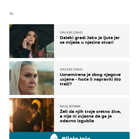
TV
DALEKI GRAD
Daleki grad: Jako je ljuta jer
se miješa u njezine stvari
DALEKI GRAD
Uznemirena je zbog njegove
ucjene - hoće li napraviti što
traži?
NASLJEDNIK
Želi da njih troje sretno žive,
a nije ni svjesna da ga je
odavno izgubila