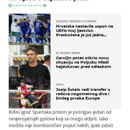
SJAJAN TJEDAN U EUROPI
Hrvatska nastavila uspon na
UEFA-inoj ljestvici:
Preskočena je još jedna
država
IZ VEDRA NEBA
Garcijin potez otkrio novu
situaciju na Poljudu: Mladi
hajdukovac pred odlaskom
OPA!
Josip Šutalo radi transfer u
redove nogometnog diva i
bivšeg prvaka Europe
Krilni igrač Spartaka pritom je postigao jedan od
nevjerojatnijih golova koji se mogu vidjeti. Iako
možda nije bombastičan poput nekih, ipak zabiti