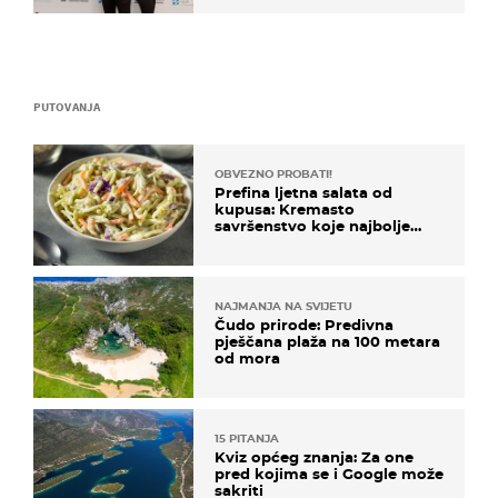
PUTOVANJA
OBVEZNO PROBATI!
Prefina ljetna salata od
kupusa: Kremasto
savršenstvo koje najbolje
paše uz pečeno meso
NAJMANJA NA SVIJETU
Čudo prirode: Predivna
pješčana plaža na 100 metara
od mora
15 PITANJA
Kviz općeg znanja: Za one
pred kojima se i Google može
sakriti