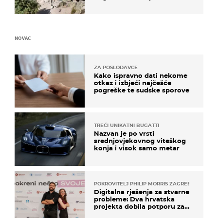
čekao…
NOVAC
ZA POSLODAVCE
Kako ispravno dati nekome
otkaz i izbjeći najčešće
pogreške te sudske sporove
TREĆI UNIKATNI BUGATTI
Nazvan je po vrsti
srednjovjekovnog viteškog
konja i visok samo metar
POKROVITELJ PHILIP MORRIS ZAGREB
Digitalna rješenja za stvarne
probleme: Dva hrvatska
projekta dobila potporu za
razvoj