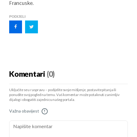
Francuske.
PODIJELI
Komentari
(0)
Uključite se u raspravu – podijelite svoje mišljenje, postavite pitanja ili
ponudite svoj pogled na temu. Vaš komentar može potaknuti zanimljiv
dijalog i obogatiti zajednicu našeg portala.
Važna obavijest
!