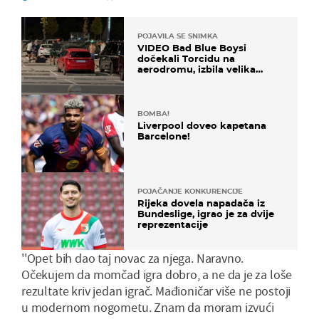
POJAVILA SE SNIMKA
VIDEO Bad Blue Boysi
dočekali Torcidu na
aerodromu, izbila velika
masovna tučnjava
BOMBA!
Liverpool doveo kapetana
Barcelone!
POJAČANJE KONKURENCIJE
Rijeka dovela napadača iz
Bundeslige, igrao je za dvije
reprezentacije
''Opet bih dao taj novac za njega. Naravno.
Očekujem da momčad igra dobro, a ne da je za loše
rezultate kriv jedan igrač. Mađioničar više ne postoji
u modernom nogometu. Znam da moram izvući