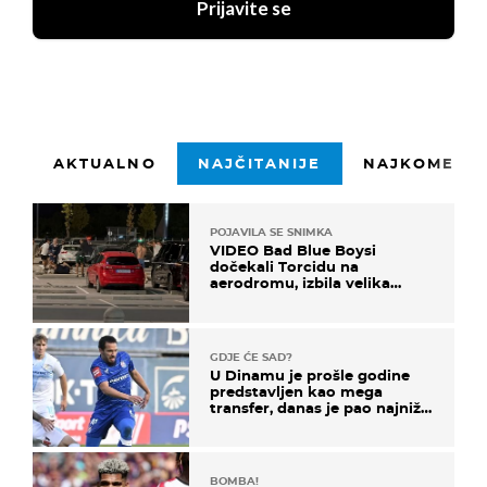
Prijavite se
AKTUALNO
NAJČITANIJE
NAJKOMENTI
POJAVILA SE SNIMKA
VIDEO Bad Blue Boysi
dočekali Torcidu na
aerodromu, izbila velika
masovna tučnjava
GDJE ĆE SAD?
U Dinamu je prošle godine
predstavljen kao mega
transfer, danas je pao najniže
u karijeri
BOMBA!