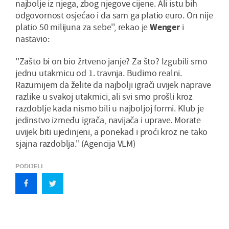
najbolje iz njega, zbog njegove cijene. Ali istu bih
odgovornost osjećao i da sam ga platio euro. On nije
platio 50 milijuna za sebe'', rekao je
Wenger
i
nastavio:
''Zašto bi on bio žrtveno janje? Za što? Izgubili smo
jednu utakmicu od 1. travnja. Budimo realni.
Razumijem da želite da najbolji igrači uvijek naprave
razlike u svakoj utakmici, ali svi smo prošli kroz
razdoblje kada nismo bili u najboljoj formi. Klub je
jedinstvo između igrača, navijača i uprave. Morate
uvijek biti ujedinjeni, a ponekad i proći kroz ne tako
sjajna razdoblja.'' (Agencija VLM)
PODIJELI