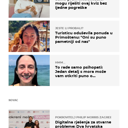
mogu riješiti ovaj kviz bez
ijedne pogreške
JESTE LI PROBALI?
Turisticu oduševila ponuda u
Primoštenu: "Oni su puno
pametniji od nas"
HMM…
To rade samo psihopati:
Jedan detalj s mora može
vam otkriti puno o
prijateljima
NOVAC
POKROVITELJ PHILIP MORRIS ZAGREB
Digitalna rješenja za stvarne
probleme: Dva hrvatska