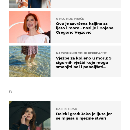
izdvajamo 15 hit modela
U NOJ NIJE VRUĆE
Ovo je savršena haljina za
ljeto i more - nosi je i Bojana
Gregorić Vejzović
NAJSIGURNIJI OBLIK REKREACIJE
Vježbe za koljeno u moru: 5
sigurnih vježbi koje mogu
smanjiti bol i poboljšati
pokretljivost
TV
DALEKI GRAD
Daleki grad: Jako je ljuta jer
se miješa u njezine stvari