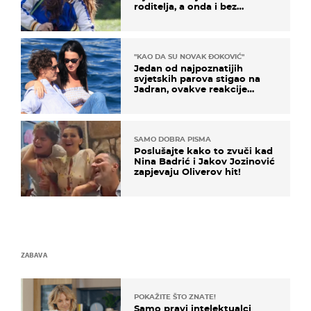
roditelja, a onda i bez
milijuna koje je trebala
naslijediti
"KAO DA SU NOVAK ĐOKOVIĆ"
Jedan od najpoznatijih
svjetskih parova stigao na
Jadran, ovakve reakcije
vjerojatno nisu očekivali
SAMO DOBRA PISMA
Poslušajte kako to zvuči kad
Nina Badrić i Jakov Jozinović
zapjevaju Oliverov hit!
ZABAVA
POKAŽITE ŠTO ZNATE!
Samo pravi intelektualci