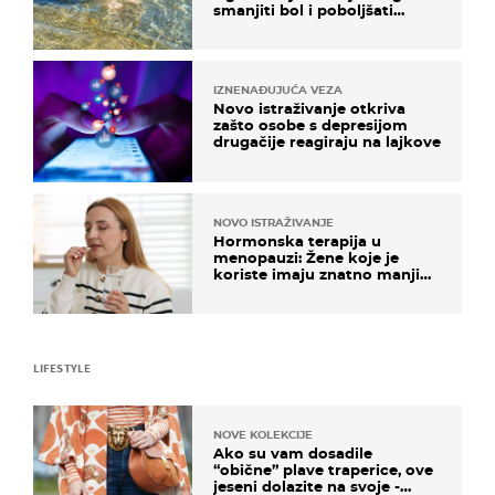
smanjiti bol i poboljšati
pokretljivost
IZNENAĐUJUĆA VEZA
Novo istraživanje otkriva
zašto osobe s depresijom
drugačije reagiraju na lajkove
NOVO ISTRAŽIVANJE
Hormonska terapija u
menopauzi: Žene koje je
koriste imaju znatno manji
rizik od ovoga
LIFESTYLE
NOVE KOLEKCIJE
Ako su vam dosadile
“obične” plave traperice, ove
jeseni dolazite na svoje -