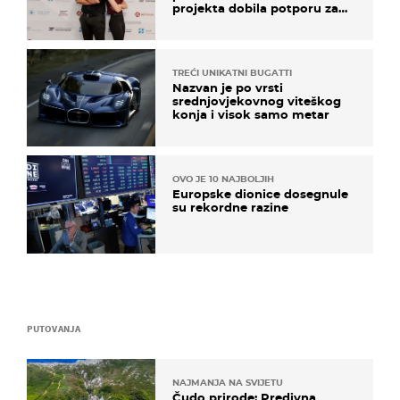
projekta dobila potporu za
razvoj
TREĆI UNIKATNI BUGATTI
Nazvan je po vrsti
srednjovjekovnog viteškog
konja i visok samo metar
OVO JE 10 NAJBOLJIH
Europske dionice dosegnule
su rekordne razine
PUTOVANJA
NAJMANJA NA SVIJETU
Čudo prirode: Predivna