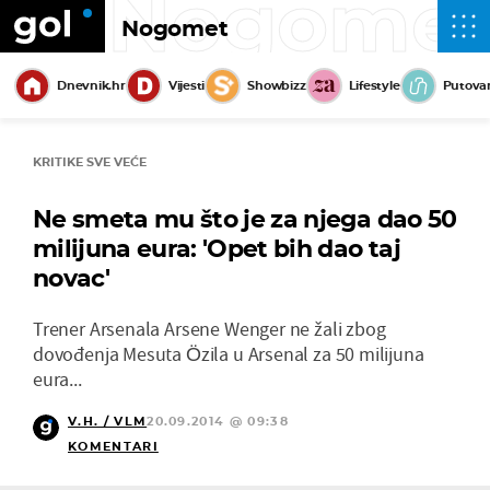
Nogome
Nogomet
Dnevnik.hr
Vijesti
Showbizz
Lifestyle
Putova
KRITIKE SVE VEĆE
Ne smeta mu što je za njega dao 50
milijuna eura: 'Opet bih dao taj
novac'
Trener Arsenala Arsene Wenger ne žali zbog
dovođenja Mesuta Özila u Arsenal za 50 milijuna
eura...
V.H. / VLM
20.09.2014 @ 09:38
KOMENTARI