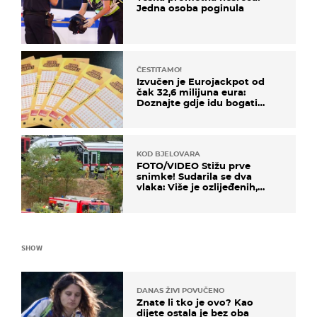
Jedna osoba poginula
ČESTITAMO!
Izvučen je Eurojackpot od
čak 32,6 milijuna eura:
Doznajte gdje idu bogati
dobitci u Hrvatskoj
KOD BJELOVARA
FOTO/VIDEO Stižu prve
snimke! Sudarila se dva
vlaka: Više je ozlijeđenih,
hitne službe na terenu
SHOW
DANAS ŽIVI POVUČENO
Znate li tko je ovo? Kao
dijete ostala je bez oba