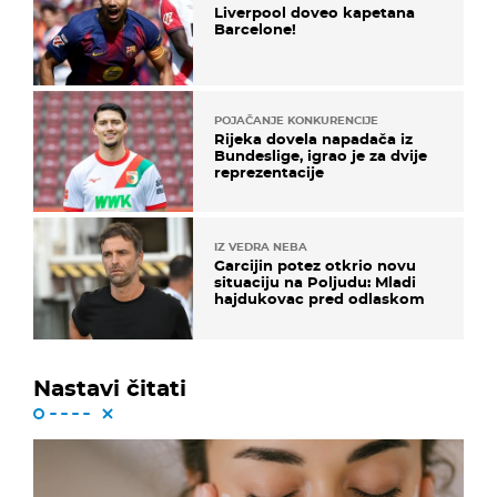
Liverpool doveo kapetana
Barcelone!
POJAČANJE KONKURENCIJE
Rijeka dovela napadača iz
Bundeslige, igrao je za dvije
reprezentacije
IZ VEDRA NEBA
Garcijin potez otkrio novu
situaciju na Poljudu: Mladi
hajdukovac pred odlaskom
Nastavi čitati