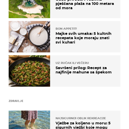
pješčana plaža na 100 metara
od mora
BON APPETIT!
Majke svih umaka: 5 kultnih
recepata koje moraju znati
svi kuhari
UZ RUČAK ILI VEČERU
Savršeni prilog: Recept za
najfinije mahune sa špekom
ZDRAVLJE
NAJSIGURNIJI OBLIK REKREACIJE
Vježbe za koljeno u moru: 5
sigurnih vježbi koje mogu