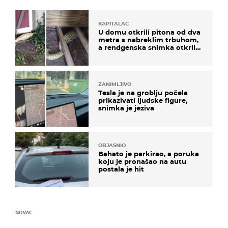
KAPITALAC
U domu otkrili pitona od dva
metra s nabreklim trbuhom,
a rendgenska snimka otkrila
posljednji obrok
ZANIMLJIVO
Tesla je na groblju počela
prikazivati ljudske figure,
snimka je jeziva
OBJASNIO
Bahato je parkirao, a poruka
koju je pronašao na autu
postala je hit
NOVAC