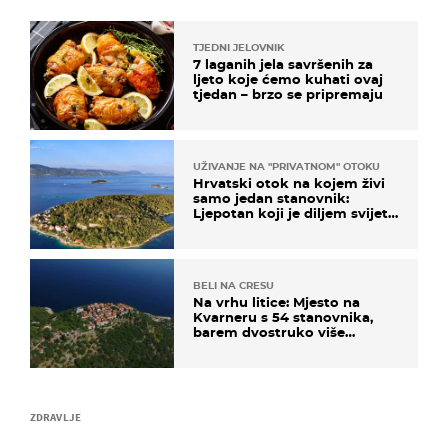
TJEDNI JELOVNIK
7 laganih jela savršenih za
ljeto koje ćemo kuhati ovaj
tjedan – brzo se pripremaju
UŽIVANJE NA "PRIVATNOM" OTOKU
Hrvatski otok na kojem živi
samo jedan stanovnik:
Ljepotan koji je diljem svijeta
poznat po svojem "bijelom
zlatu"
BELI NA CRESU
Na vrhu litice: Mjesto na
Kvarneru s 54 stanovnika,
barem dvostruko više
mačaka i pogledom od
kojega zastaje dah
ZDRAVLJE