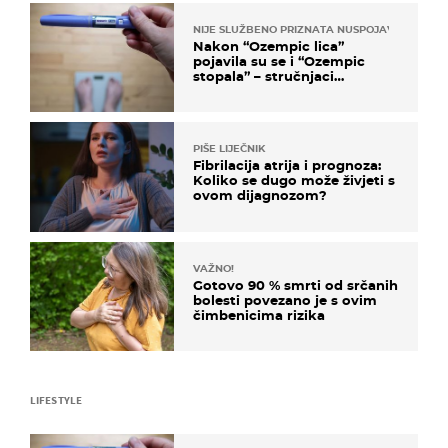
NIJE SLUŽBENO PRIZNATA NUSPOJAVA, ALI ...
Nakon “Ozempic lica”
pojavila su se i “Ozempic
stopala” – stručnjaci
objašnjavaju što se događa
PIŠE LIJEČNIK
Fibrilacija atrija i prognoza:
Koliko se dugo može živjeti s
ovom dijagnozom?
VAŽNO!
Gotovo 90 % smrti od srčanih
bolesti povezano je s ovim
čimbenicima rizika
LIFESTYLE