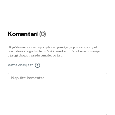
Komentari
(0)
Uključite se u raspravu – podijelite svoje mišljenje, postavite pitanja ili
ponudite svoj pogled na temu. Vaš komentar može potaknuti zanimljiv
dijalog i obogatiti zajednicu našeg portala.
Važna obavijest
!