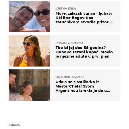
LJETNA IDILA
More, zalazak sunca i ljubav:
Kći Ene Begović sa
zaručnikom stvorila prizor
kao s razglednice
PRKOSI VREMENU
Tko bi joj dao 58 godina?
Duboko rezani kupaći stavio
je njezine adute u prvi plan
BAJKOVITI PRIZORI
Udala se slastičarka iz
MasterChefa! Svom
Argentincu izrekla je da u
rodnoj Hercegovini
ZABAVA