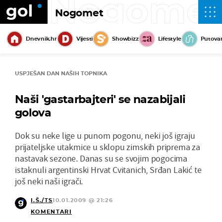
Nogome
Nogomet
Dnevnik.hr
Vijesti
Showbizz
Lifestyle
Putova
USPJEŠAN DAN NAŠIH TOPNIKA
Naši 'gastarbajteri' se nazabijali
golova
Dok su neke lige u punom pogonu, neki još igraju
prijateljske utakmice u sklopu zimskih priprema za
nastavak sezone. Danas su se svojim pogocima
istaknuli argentinski Hrvat Cvitanich, Srđan Lakić te
još neki naši igrači.
I.Š./TS
10.01.2009 @ 21:26
KOMENTARI