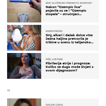
NIJE SLUŽBENO PRIZNATA NUSPOJAVA, ALI ...
Nakon “Ozempic lica”
pojavila su se i “Ozempic
stopala” – stručnjaci
objašnjavaju što se događa
MIKROTREND
Sinj, alkari i dašak dolce vite:
Jedna haljina pretvorila je
tribine u scenu iz talijanskog
filma
PIŠE LIJEČNIK
Fibrilacija atrija i prognoza:
Koliko se dugo može živjeti s
ovom dijagnozom?
TV
DALEKI GRAD