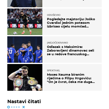
otišao..."
ODUŠEVIO
Pogledajte majstoriju: Joško
Gvardiol jednim potezom
izbrisao cijelu momčad
Atletica
(NE)OČEKIVANO
Odlazak s Maksimira:
Zaboravljeni dinamovac seli
se u redove francuskog
prvoligaša
SPEKTAKL
Moses Itauma biranim
riječima o Filipu Hrgoviću:
"On je čvrst, čeka me duga
noć"
Nastavi čitati