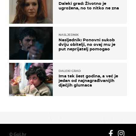
Daleki grad: Životno je
ugrožena, no to nitko ne zna
NASLJEDNIK
Nasljednik: Ponovni sukob
dviju obitelji, no ovaj mu je
put neprijatelj pomogao
DALEKI GRAD
Ima tek šest godina, a već je
jedan od najnagrađivanijih
dječjih glumaca
© Gol.hr