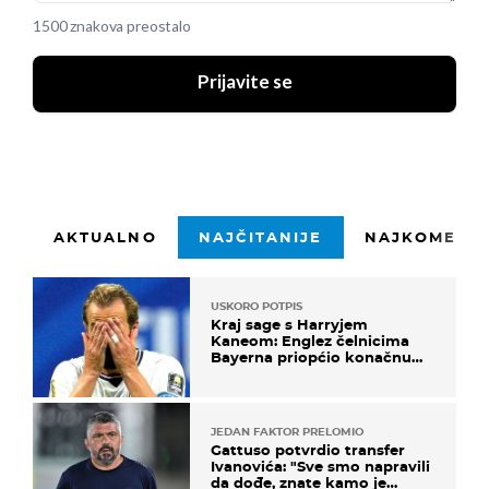
1500 znakova preostalo
Prijavite se
AKTUALNO
NAJČITANIJE
NAJKOMENTI
USKORO POTPIS
Kraj sage s Harryjem
Kaneom: Englez čelnicima
Bayerna priopćio konačnu
odluku
JEDAN FAKTOR PRELOMIO
Gattuso potvrdio transfer
Ivanovića: "Sve smo napravili
da dođe, znate kamo je