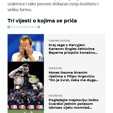
utakmice i tako ponovo dokazao svoju kvalitetu i
veliku formu.
Tri vijesti o kojima se priča
USKORO POTPIS
Kraj sage s Harryjem
Kaneom: Englez čelnicima
Bayerna priopćio konačnu
odluku
SPEKTAKL
Moses Itauma biranim
riječima o Filipu Hrgoviću:
"On je čvrst, čeka me duga
noć"
ODUŠEVIO
Pogledajte majstoriju: Joško
Gvardiol jednim potezom
izbrisao cijelu momčad
Atletica