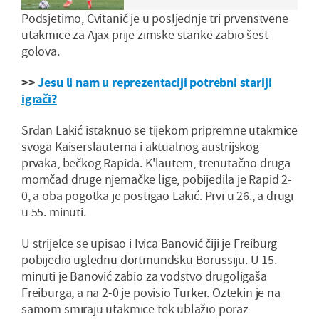
Podsjetimo, Cvitanić je u posljednje tri prvenstvene
utakmice za Ajax prije zimske stanke zabio šest
golova.
>>
Jesu li nam u reprezentaciji potrebni stariji
igrači?
Srđan Lakić istaknuo se tijekom pripremne utakmice
svoga Kaiserslauterna i aktualnog austrijskog
prvaka, bečkog Rapida. K'lautern, trenutačno druga
momčad druge njemačke lige, pobijedila je Rapid 2-
0, a oba pogotka je postigao Lakić. Prvi u 26., a drugi
u 55. minuti.
U strijelce se upisao i Ivica Banović čiji je Freiburg
pobijedio uglednu dortmundsku Borussiju. U 15.
minuti je Banović zabio za vodstvo drugoligaša
Freiburga, a na 2-0 je povisio Turker. Oztekin je na
samom smiraju utakmice tek ublažio poraz