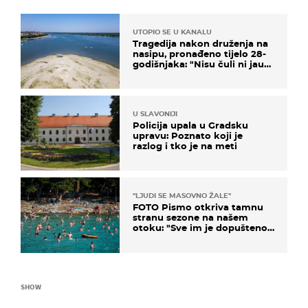
UTOPIO SE U KANALU
Tragedija nakon druženja na
nasipu, pronađeno tijelo 28-
godišnjaka: "Nisu čuli ni jauk
ni poziv upomoć"
U SLAVONIJI
Policija upala u Gradsku
upravu: Poznato koji je
razlog i tko je na meti
"LJUDI SE MASOVNO ŽALE"
FOTO Pismo otkriva tamnu
stranu sezone na našem
otoku: "Sve im je dopušteno!
Izlijevaju fekalije u more, na
plažama se dobije kožni osip"
SHOW