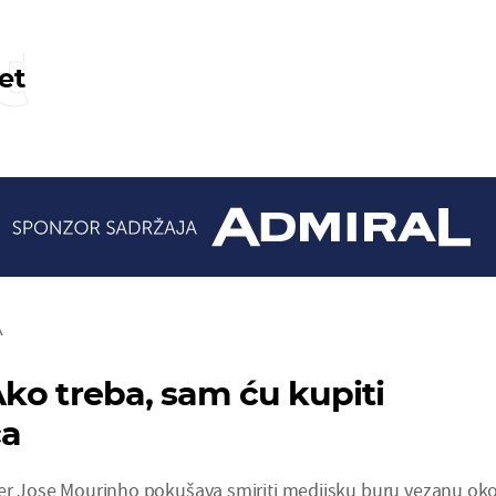
t
et
A
ko treba, sam ću kupiti
ća
ner Jose Mourinho pokušava smiriti medijsku buru vezanu ok