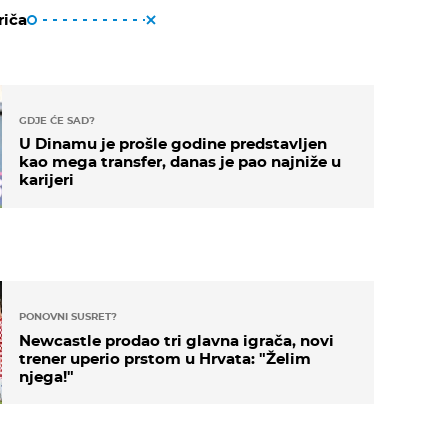
riča
GDJE ĆE SAD?
U Dinamu je prošle godine predstavljen
kao mega transfer, danas je pao najniže u
karijeri
PONOVNI SUSRET?
Newcastle prodao tri glavna igrača, novi
trener uperio prstom u Hrvata: "Želim
njega!"