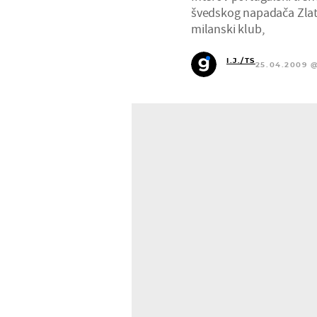
švedskog napadača Zlata
milanski klub,
I.J./TS
25.04.2009 @