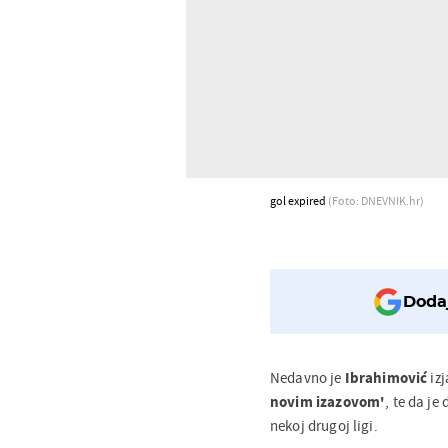
gol expired
(Foto: DNEVNIK.hr)
Dodaj
Nedavno je
Ibrahimović
izj
novim izazovom'
, te da je
nekoj drugoj ligi.