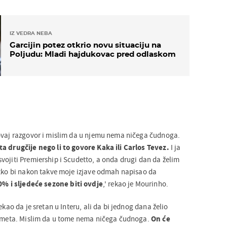
IZ VEDRA NEBA
Garcijin potez otkrio novu situaciju na
Poljudu: Mladi hajdukovac pred odlaskom
ovaj razgovor i mislim da u njemu nema ničega čudnoga.
a drugčije nego li to govore Kaka ili Carlos Tevez.
I ja
vojiti Premiership i Scudetto, a onda drugi dan da želim
etko bi nakon takve moje izjave odmah napisao da
0% i sljedeće sezone biti ovdje
,' rekao je Mourinho.
ekao da je sretan u Interu, ali da bi jednog dana želio
ogometa. Mislim da u tome nema ničega čudnoga.
On će