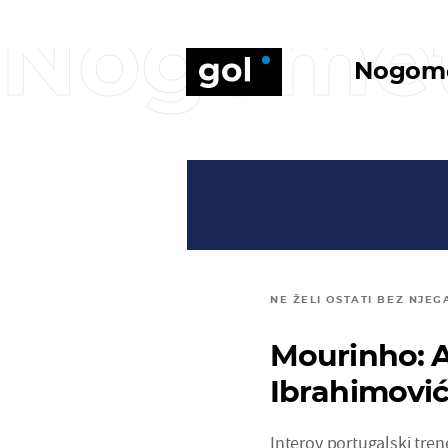
Nogome
Nogom
NE ŽELI OSTATI BEZ NJEG
Mourinho: A
Ibrahimovi
Interov portugalski tre