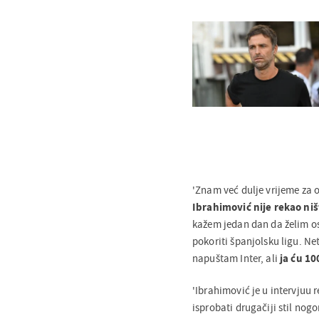
'Znam već dulje vrijeme za 
Ibrahimović nije rekao ništ
kažem jedan dan da želim os
pokoriti španjolsku ligu. N
napuštam Inter, ali
ja ću 10
'Ibrahimović je u intervjuu r
isprobati drugačiji stil n