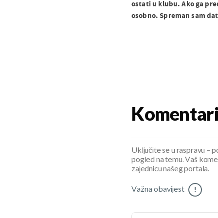
ostati u klubu. Ako ga pred
osobno. Spreman sam dati
Komentar
Uključite se u raspravu – pod
pogled na temu. Vaš koment
zajednicu našeg portala.
Važna obavijest
!