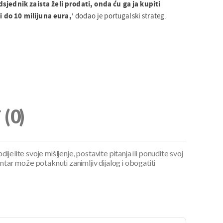
sjednik zaista želi prodati, onda ću ga ja kupiti
 do 10 milijuna eura,
' dodao je portugalski strateg.
i
(0)
ijelite svoje mišljenje, postavite pitanja ili ponudite svoj
ar može potaknuti zanimljiv dijalog i obogatiti