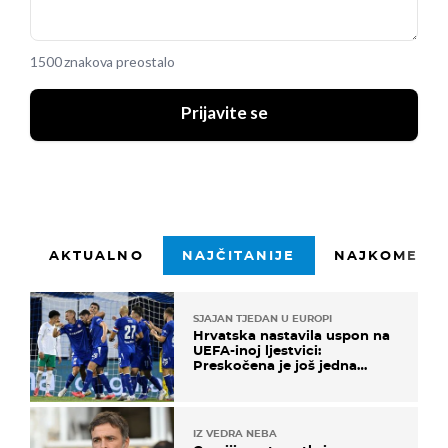
1500 znakova preostalo
Prijavite se
AKTUALNO
NAJČITANIJE
NAJKOMENTI
SJAJAN TJEDAN U EUROPI
Hrvatska nastavila uspon na
UEFA-inoj ljestvici:
Preskočena je još jedna
država
IZ VEDRA NEBA