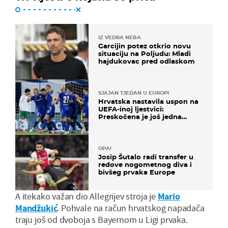
IZ VEDRA NEBA
Garcijin potez otkrio novu
situaciju na Poljudu: Mladi
hajdukovac pred odlaskom
SJAJAN TJEDAN U EUROPI
Hrvatska nastavila uspon na
UEFA-inoj ljestvici:
Preskočena je još jedna
država
OPA!
Josip Šutalo radi transfer u
redove nogometnog diva i
bivšeg prvaka Europe
A itekako važan dio Allegrijev stroja je
Mario
Mandžukić
. Pohvale na račun hrvatskog napadača
traju još od dvoboja s Bayernom u Ligi prvaka.