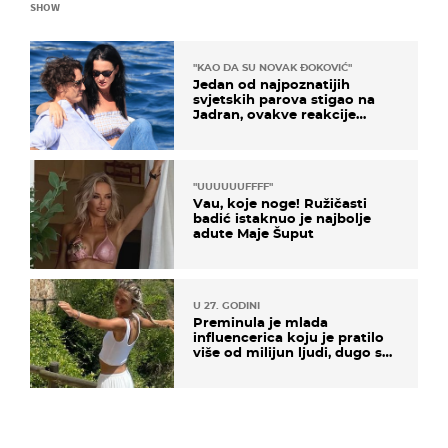
SHOW
"KAO DA SU NOVAK ĐOKOVIĆ"
Jedan od najpoznatijih
svjetskih parova stigao na
Jadran, ovakve reakcije
vjerojatno nisu očekivali
"UUUUUUFFFF"
Vau, koje noge! Ružičasti
badić istaknuo je najbolje
adute Maje Šuput
U 27. GODINI
Preminula je mlada
influencerica koju je pratilo
više od milijun ljudi, dugo se
borila s opakom bolešću