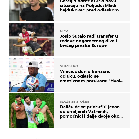
Garcijin potez otkrio novu
situaciju na Poljudu: Mladi
hajdukovac pred odlaskom
OPA!
Josip Šutalo radi transfer u
redove nogometnog diva i
bivšeg prvaka Europe
SLUŽBENO
Vinicius donio konačnu
odluku, oglasio se
emotivnom porukom: "Hvala
vam svima"
SLAŽE SE STOŽER
Daliću će se pridružiti jedan
od omiljenih Vatrenih,
pomoćnici i dalje dvoje oko
ponude