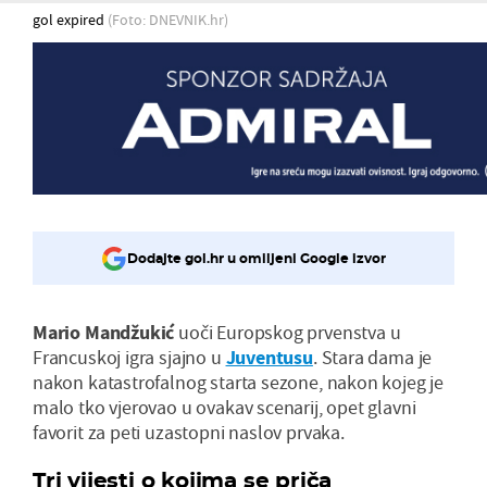
gol expired
(Foto: DNEVNIK.hr)
Dodajte gol.hr u omiljeni Google izvor
Mario Mandžukić
uoči Europskog prvenstva u
Francuskoj igra sjajno u
Juventusu
. Stara dama je
nakon katastrofalnog starta sezone, nakon kojeg je
malo tko vjerovao u ovakav scenarij, opet glavni
favorit za peti uzastopni naslov prvaka.
Tri vijesti o kojima se priča