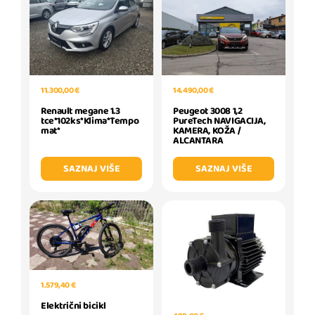
11.300,00 €
14.490,00 €
Renault megane 1.3
Peugeot 3008 1,2
tce*102ks*Klima*Tempo
PureTech NAVIGACIJA,
mat*
KAMERA, KOŽA /
ALCANTARA
SAZNAJ VIŠE
SAZNAJ VIŠE
1.579,40 €
Električni bicikl