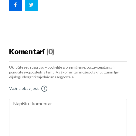
Komentari
(0)
Uključite se u raspravu – podijelite svoje mišljenje, postavite pitanja ili
ponudite svoj pogled na temu. Vaš komentar može potaknuti zanimljiv
dijalog i obogatiti zajednicu našeg portala.
Važna obavijest
!