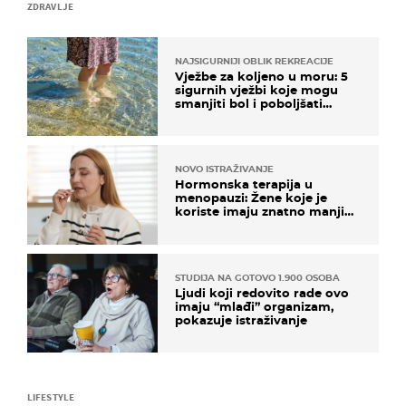
ZDRAVLJE
NAJSIGURNIJI OBLIK REKREACIJE
Vježbe za koljeno u moru: 5
sigurnih vježbi koje mogu
smanjiti bol i poboljšati
pokretljivost
NOVO ISTRAŽIVANJE
Hormonska terapija u
menopauzi: Žene koje je
koriste imaju znatno manji
rizik od ovoga
STUDIJA NA GOTOVO 1.900 OSOBA
Ljudi koji redovito rade ovo
imaju “mlađi” organizam,
pokazuje istraživanje
LIFESTYLE