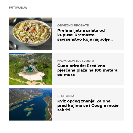
PUTOVANJA
OBVEZNO PROBATI!
Prefina ljetna salata od
kupusa: Kremasto
savršenstvo koje najbolje
paše uz pečeno meso
NAJMANJA NA SVIJETU
Čudo prirode: Predivna
pješčana plaža na 100 metara
od mora
15 PITANJA
Kviz općeg znanja: Za one
pred kojima se i Google može
sakriti