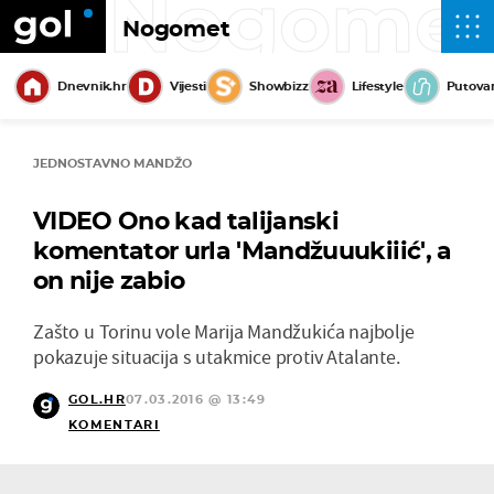
Nogome
Nogomet
Dnevnik.hr
Vijesti
Showbizz
Lifestyle
Putova
JEDNOSTAVNO MANDŽO
VIDEO Ono kad talijanski
komentator urla 'Mandžuuukiiić', a
on nije zabio
Zašto u Torinu vole Marija Mandžukića najbolje
pokazuje situacija s utakmice protiv Atalante.
GOL.HR
07.03.2016 @ 13:49
KOMENTARI