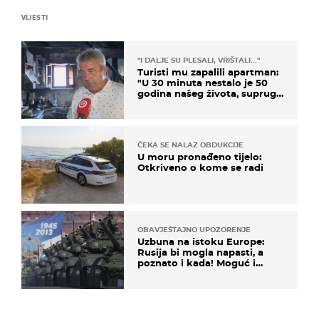
VIJESTI
"I DALJE SU PLESALI, VRIŠTALI..."
Turisti mu zapalili apartman:
"U 30 minuta nestalo je 50
godina našeg života, supruga
i ja ne možemo oka sklopiti"
ČEKA SE NALAZ OBDUKCIJE
U moru pronađeno tijelo:
Otkriveno o kome se radi
OBAVJEŠTAJNO UPOZORENJE
Uzbuna na istoku Europe:
Rusija bi mogla napasti, a
poznato i kada! Moguć i
kopneni upad u članicu
NATO-a