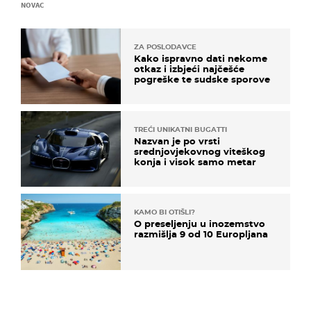
NOVAC
ZA POSLODAVCE
Kako ispravno dati nekome
otkaz i izbjeći najčešće
pogreške te sudske sporove
TREĆI UNIKATNI BUGATTI
Nazvan je po vrsti
srednjovjekovnog viteškog
konja i visok samo metar
KAMO BI OTIŠLI?
O preseljenju u inozemstvo
razmišlja 9 od 10 Europljana