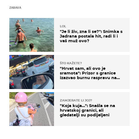
ZABAVA
LOL
"Je li živ, zna li se?": Snimka s
Jadrana postala hit, radi li i
vaš muž ovo?
ŠTO KAŽETE?
"Hrvat sam, ali ovo je
sramota": Prizor s granice
izazvao burnu raspravu na
društvenim mrežama
ZAMJERATE LI JOJ?
"Koja kuja…": Snašla se na
hrvatskoj granici, ali
gledatelji su podijeljeni