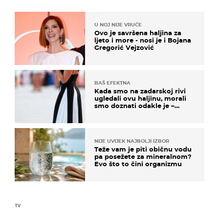
U NOJ NIJE VRUĆE
Ovo je savršena haljina za
ljeto i more - nosi je i Bojana
Gregorić Vejzović
BAŠ EFEKTNA
Kada smo na zadarskoj rivi
ugledali ovu haljinu, morali
smo doznati odakle je –
košta samo 18 eura
NIJE UVIJEK NAJBOLJI IZBOR
Teže vam je piti običnu vodu
pa posežete za mineralnom?
Evo što to čini organizmu
TV