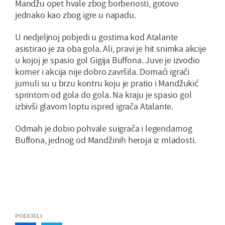
Mandžu opet hvale zbog borbenosti, gotovo
jednako kao zbog igre u napadu.
U nedjeljnoj pobjedi u gostima kod Atalante
asistirao je za oba gola. Ali, pravi je hit snimka akcije
u kojoj je spasio gol Gigija Buffona. Juve je izvodio
korner i akcija nije dobro završila. Domaći igrači
jurnuli su u brzu kontru koju je pratio i Mandžukić
sprintom od gola do gola. Na kraju je spasio gol
izbivši glavom loptu ispred igrača Atalante.
Odmah je dobio pohvale suigrača i legendarnog
Buffona, jednog od Mandžinih heroja iz mladosti.
PODIJELI