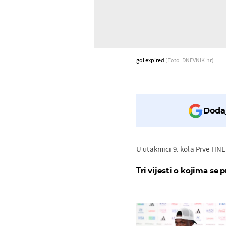
gol expired
(Foto: DNEVNIK.hr)
Dodaj
U utakmici 9. kola Prve HNL 
Tri vijesti o kojima se p