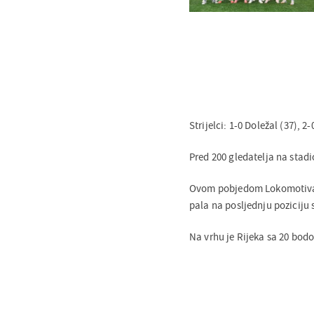
Strijelci: 1-0 Doležal (37), 2
Pred 200 gledatelja na stadio
Ovom pobjedom Lokomotiva j
pala na posljednju poziciju s
Na vrhu je Rijeka sa 20 bod