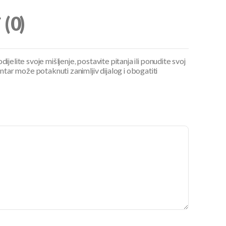
i
(0)
ijelite svoje mišljenje, postavite pitanja ili ponudite svoj
ar može potaknuti zanimljiv dijalog i obogatiti