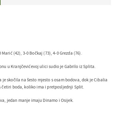
-0 Marić (42), 3-0 Bočkaj (73), 4-0 Grezda (76).
nu u Kranjčevićevoj ulici sudio je Gabrilo iz Splita.
e skočila na šesto mjesto s osam bodova, dok je Cibalia
 četiri boda, koliko ima i pretposljednji Split.
ova, jedan manje imaju Dinamo i Osijek.