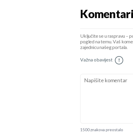
Komentar
Uključite se u raspravu – pod
pogled na temu. Vaš koment
zajednicu našeg portala.
Važna obavijest
!
1500 znakova preostalo