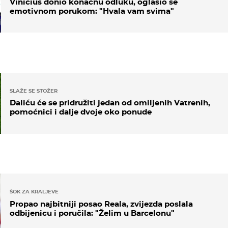
Vinicius donio konačnu odluku, oglasio se
emotivnom porukom: "Hvala vam svima"
SLAŽE SE STOŽER
Daliću će se pridružiti jedan od omiljenih Vatrenih,
pomoćnici i dalje dvoje oko ponude
ŠOK ZA KRALJEVE
Propao najbitniji posao Reala, zvijezda poslala
odbijenicu i poručila: "Želim u Barcelonu"