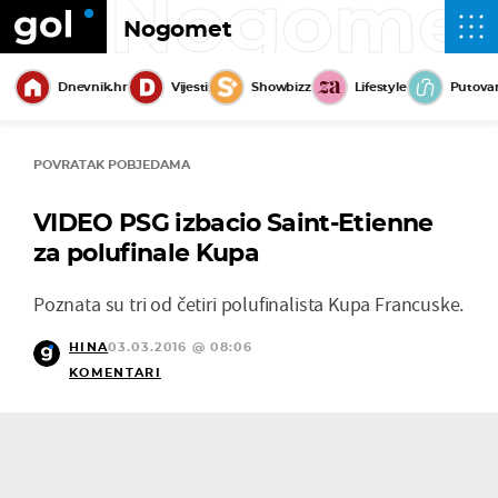
Nogome
Nogomet
Dnevnik.hr
Vijesti
Showbizz
Lifestyle
Putova
POVRATAK POBJEDAMA
VIDEO PSG izbacio Saint-Etienne
za polufinale Kupa
Poznata su tri od četiri polufinalista Kupa Francuske.
HINA
03.03.2016 @ 08:06
KOMENTARI