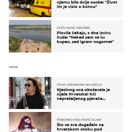
njemu bile dvije osobe: "Život
im je visio o koncu"
STIŽU NOVE VRUĆINE
Plovila čekaju, s dna izviru
čuda: "Nekad sam se tu
kupao, sad igram nogomet"
SHOW
ČUVA USPOMENU NA NJEGA
Njezinog oca obožavala je
cijela Hrvatska! Kći
neprežaljenog pjevača
projurila špicom na dva
kotača
PONOVNO POD POVEĆALOM
Što se sve događalo na
hrvatskom otoku pod