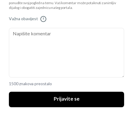
ponudite svoj pogled na temu. Vaš komentar može potaknuti zanimljiv
dijalog i obogatiti zajednicu našeg portala.
Važna obavijest
!
1500 znakova preostalo
Prijavite se