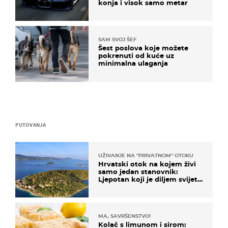
konja i visok samo metar
SAM SVOJ ŠEF
Šest poslova koje možete
pokrenuti od kuće uz
minimalna ulaganja
PUTOVANJA
UŽIVANJE NA "PRIVATNOM" OTOKU
Hrvatski otok na kojem živi
samo jedan stanovnik:
Ljepotan koji je diljem svijeta
poznat po svojem "bijelom
zlatu"
MA, SAVRŠENSTVO!
Kolač s limunom i sirom: