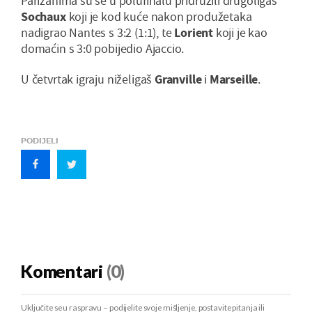
Parižanima su se u polufinalu pridružili drugoligaš
Sochaux
koji je kod kuće nakon produžetaka
nadigrao Nantes s 3:2 (1:1), te
Lorient
koji je kao
domaćin s 3:0 pobijedio Ajaccio.
U četvrtak igraju niželigaš
Granville
i
Marseille
.
PODIJELI
Komentari
(0)
Uključite se u raspravu – podijelite svoje mišljenje, postavite pitanja ili