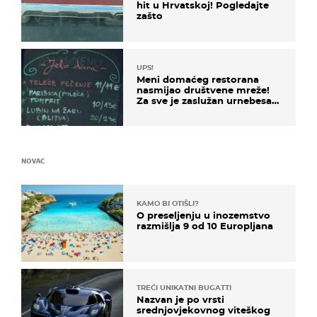
hit u Hrvatskoj! Pogledajte
zašto
UPS!
Meni domaćeg restorana
nasmijao društvene mreže!
Za sve je zaslužan urnebesan
naziv jela
NOVAC
KAMO BI OTIŠLI?
O preseljenju u inozemstvo
razmišlja 9 od 10 Europljana
TREĆI UNIKATNI BUGATTI
Nazvan je po vrsti
srednjovjekovnog viteškog