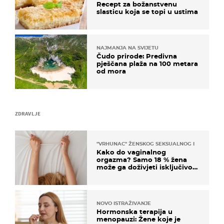
Recept za božanstvenu
slasticu koja se topi u ustima
NAJMANJA NA SVIJETU
Čudo prirode: Predivna
pješčana plaža na 100 metara
od mora
ZDRAVLJE
"VRHUNAC" ŽENSKOG SEKSUALNOG ISKUSTVA
Kako do vaginalnog
orgazma? Samo 18 % žena
može ga doživjeti isključivo
na ovaj način
NOVO ISTRAŽIVANJE
Hormonska terapija u
menopauzi: Žene koje je