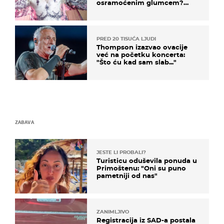
osramoćenim glumcem?
Bizarni prizori i danas
izazivaju nevjericu
PRED 20 TISUĆA LJUDI
Thompson izazvao ovacije
već na početku koncerta:
"Što ću kad sam slab..."
ZABAVA
JESTE LI PROBALI?
Turisticu oduševila ponuda u
Primoštenu: "Oni su puno
pametniji od nas"
ZANIMLJIVO
Registracija iz SAD-a postala