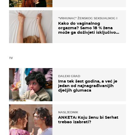
"VRHUNAC" ŽENSKOG SEKSUALNOG ISKUSTVA
Kako do vaginalnog
orgazma? Samo 18 % žena
može ga doživjeti isključivo
na ovaj način
TV
DALEKI GRAD
Ima tek šest godina, a već je
jedan od najnagrađivanijih
dječjih glumaca
NASLJEDNIK
ANKETA: Koju ženu bi Serhat
trebao izabrati?