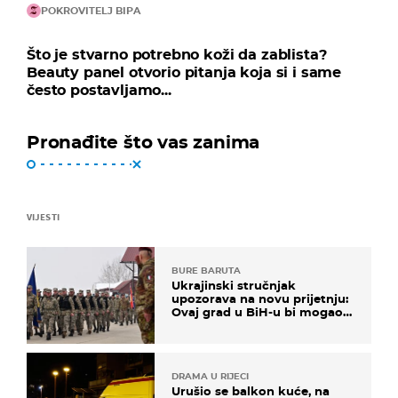
POKROVITELJ BIPA
Što je stvarno potrebno koži da zablista?
Beauty panel otvorio pitanja koja si i same
često postavljamo...
Pronađite što vas zanima
VIJESTI
BURE BARUTA
Ukrajinski stručnjak
upozorava na novu prijetnju:
Ovaj grad u BiH-u bi mogao
biti žarište
DRAMA U RIJECI
Urušio se balkon kuće, na