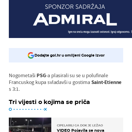
Dodajte gol.hr u omiljeni Google izvor
Nogometaši
PSG
-a plasirali su se u polufinale
Francuskog kupa svladavši u gostima
Saint-Etienne
s 3:1.
Tri vijesti o kojima se priča
CIPELARILI GA DOK JE LEŽAO
VIDEO Pojavila se nova