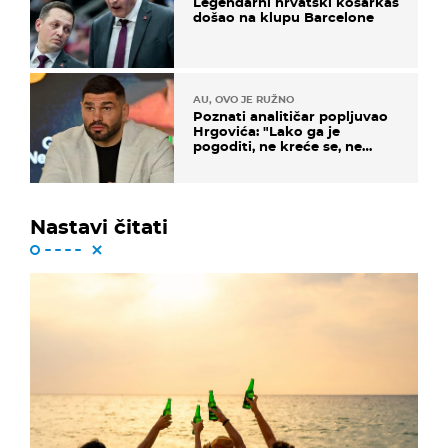
Legendarni hrvatski košarkaš
došao na klupu Barcelone
AU, OVO JE RUŽNO
Poznati analitičar popljuvao
Hrgovića: "Lako ga je
pogoditi, ne kreće se, ne
koristi noge..."
Nastavi čitati