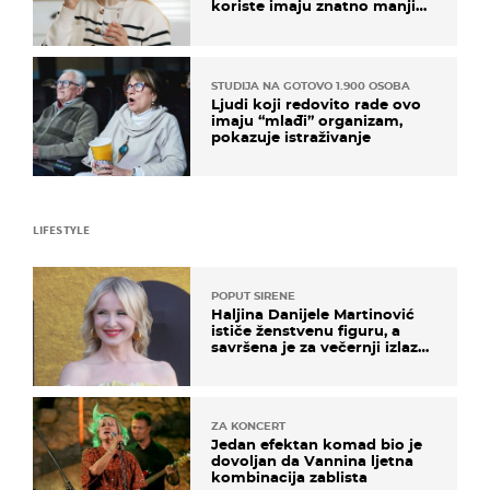
koriste imaju znatno manji
rizik od ovoga
STUDIJA NA GOTOVO 1.900 OSOBA
Ljudi koji redovito rade ovo
imaju “mlađi” organizam,
pokazuje istraživanje
LIFESTYLE
POPUT SIRENE
Haljina Danijele Martinović
ističe ženstvenu figuru, a
savršena je za večernji izlazak
na moru
ZA KONCERT
Jedan efektan komad bio je
dovoljan da Vannina ljetna
kombinacija zablista