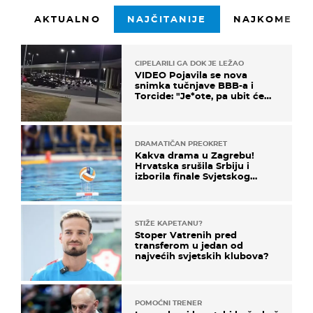
AKTUALNO
NAJČITANIJE
NAJKOMENTI
CIPELARILI GA DOK JE LEŽAO
VIDEO Pojavila se nova
snimka tučnjave BBB-a i
Torcide: "Je*ote, pa ubit će
ga!"
DRAMATIČAN PREOKRET
Kakva drama u Zagrebu!
Hrvatska srušila Srbiju i
izborila finale Svjetskog
prvenstva
STIŽE KAPETANU?
Stoper Vatrenih pred
transferom u jedan od
najvećih svjetskih klubova?
POMOĆNI TRENER