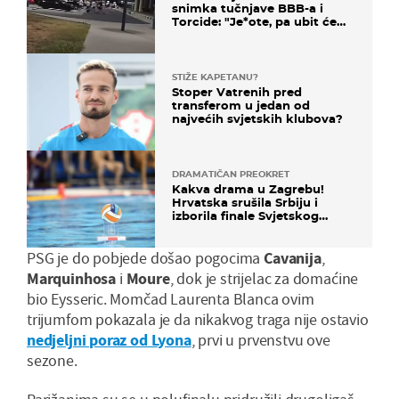
snimka tučnjave BBB-a i
Torcide: "Je*ote, pa ubit će
ga!"
STIŽE KAPETANU?
Stoper Vatrenih pred
transferom u jedan od
najvećih svjetskih klubova?
DRAMATIČAN PREOKRET
Kakva drama u Zagrebu!
Hrvatska srušila Srbiju i
izborila finale Svjetskog
prvenstva
PSG je do pobjede došao pogocima
Cavanija
,
Marquinhosa
i
Moure
, dok je strijelac za domaćine
bio Eysseric. Momčad Laurenta Blanca ovim
trijumfom pokazala je da nikakvog traga nije ostavio
nedjeljni poraz od Lyona
, prvi u prvenstvu ove
sezone.