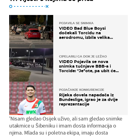
POJAVILA SE SNIMKA
VIDEO Bad Blue Boysi
dočekali Torcidu na
aerodromu, izbila velika
masovna tučnjava
CIPELARILI GA DOK JE LEŽAO
VIDEO Pojavila se nova
snimka tučnjave BBB-a i
Torcide: "Je*ote, pa ubit će
ga!"
POJAČANJE KONKURENCIJE
Rijeka dovela napadača iz
Bundeslige, igrao je za dvije
reprezentacije
'Nisam gledao Osijek uživo, ali sam gledao snimke
utakmice u Šibeniku i imam dosta informacija o
njima. Mlada su i poletna ekipa, imaju dosta