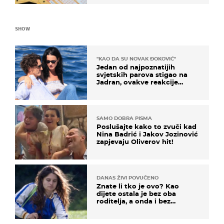
SHOW
"KAO DA SU NOVAK ĐOKOVIĆ"
Jedan od najpoznatijih
svjetskih parova stigao na
Jadran, ovakve reakcije
vjerojatno nisu očekivali
SAMO DOBRA PISMA
Poslušajte kako to zvuči kad
Nina Badrić i Jakov Jozinović
zapjevaju Oliverov hit!
DANAS ŽIVI POVUČENO
Znate li tko je ovo? Kao
dijete ostala je bez oba
roditelja, a onda i bez
milijuna koje je trebala
naslijediti