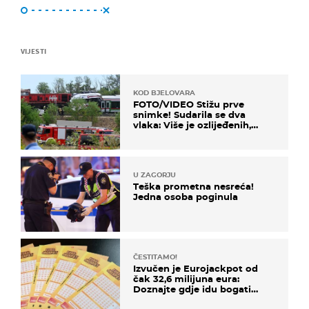
VIJESTI
KOD BJELOVARA
FOTO/VIDEO Stižu prve
snimke! Sudarila se dva
vlaka: Više je ozlijeđenih,
hitne službe na terenu
U ZAGORJU
Teška prometna nesreća!
Jedna osoba poginula
ČESTITAMO!
Izvučen je Eurojackpot od
čak 32,6 milijuna eura:
Doznajte gdje idu bogati
dobitci u Hrvatskoj