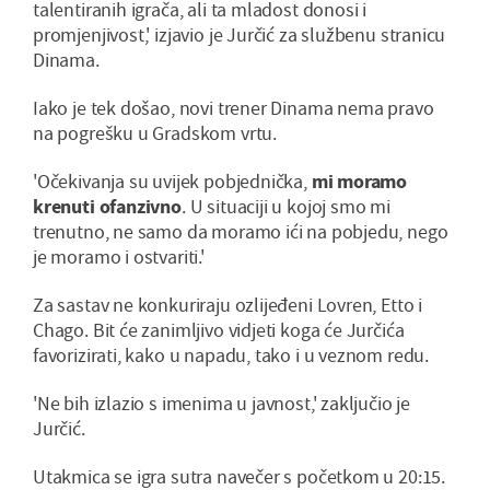
talentiranih igrača, ali ta mladost donosi i
promjenjivost,' izjavio je Jurčić za službenu stranicu
Dinama.
Iako je tek došao, novi trener Dinama nema pravo
na pogrešku u Gradskom vrtu.
'Očekivanja su uvijek pobjednička,
mi moramo
krenuti ofanzivno
. U situaciji u kojoj smo mi
trenutno, ne samo da moramo ići na pobjedu, nego
je moramo i ostvariti.'
Za sastav ne konkuriraju ozlijeđeni Lovren, Etto i
Chago. Bit će zanimljivo vidjeti koga će Jurčića
favorizirati, kako u napadu, tako i u veznom redu.
'Ne bih izlazio s imenima u javnost,' zaključio je
Jurčić.
Utakmica se igra sutra navečer s početkom u 20:15.