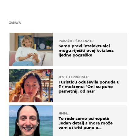
ZABAVA
POKAŽITE ŠTO ZNATE!
Samo pravi intelektualci
mogu riješiti ovaj kviz bez
ijedne pogreške
JESTE LI PROBALI?
Turisticu oduševila ponuda u
Primoštenu: "Oni su puno
pametniji od nas"
HMM…
To rade samo psihopati:
Jedan detalj s mora može
vam otkriti puno o
prijateljima