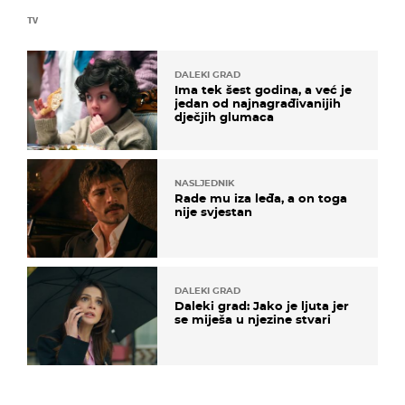
TV
DALEKI GRAD
Ima tek šest godina, a već je
jedan od najnagrađivanijih
dječjih glumaca
NASLJEDNIK
Rade mu iza leđa, a on toga
nije svjestan
DALEKI GRAD
Daleki grad: Jako je ljuta jer
se miješa u njezine stvari