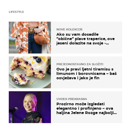
LIFESTYLE
NOVE KOLEKCIJE
Ako su vam dosadile
“obične” plave traperice, ove
jeseni dolazite na svoje -
izdvajamo 15 hit modela
PREJEDNOSTAVNO ZA SLOŽITI
Ovo je pravi ljetni tiramisu s
limunom i borovnicama – baš
osvježava i jako je fin
UVIJEK PREKRASNA
Prozirno može izgledati
elegantno i profinjeno – ova
haljina Jelene Rozge najbolji
je dokaz