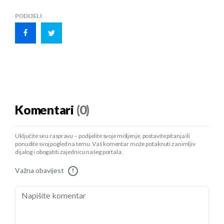
PODIJELI
Komentari
(0)
Uključite se u raspravu – podijelite svoje mišljenje, postavite pitanja ili
ponudite svoj pogled na temu. Vaš komentar može potaknuti zanimljiv
dijalog i obogatiti zajednicu našeg portala.
Važna obavijest
!