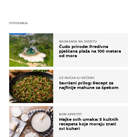
PUTOVANJA
NAJMANJA NA SVIJETU
Čudo prirode: Predivna
pješčana plaža na 100 metara
od mora
UZ RUČAK ILI VEČERU
Savršeni prilog: Recept za
najfinije mahune sa špekom
BON APPETIT!
Majke svih umaka: 5 kultnih
recepata koje moraju znati
svi kuhari