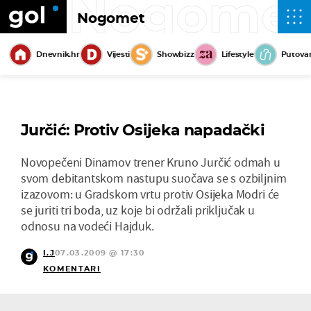
Nogome
Nogomet
Dnevnik.hr
Vijesti
Showbizz
Lifestyle
Putova
Jurčić: Protiv Osijeka napadački
Novopečeni Dinamov trener Kruno Jurčić odmah u
svom debitantskom nastupu suočava se s ozbiljnim
izazovom: u Gradskom vrtu protiv Osijeka Modri će
se juriti tri boda, uz koje bi održali priključak u
odnosu na vodeći Hajduk.
I.J
07.03.2009 @ 17:30
KOMENTARI