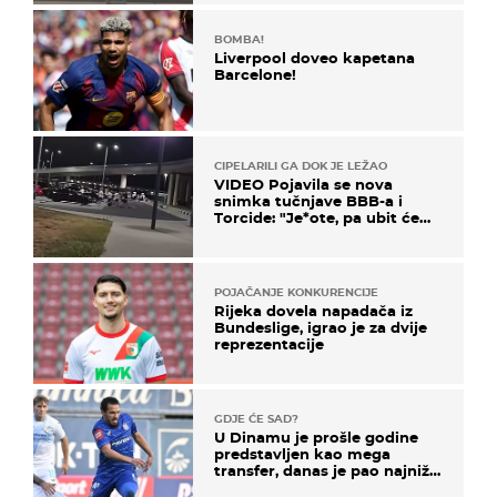
BOMBA!
Liverpool doveo kapetana
Barcelone!
CIPELARILI GA DOK JE LEŽAO
VIDEO Pojavila se nova
snimka tučnjave BBB-a i
Torcide: "Je*ote, pa ubit će
ga!"
POJAČANJE KONKURENCIJE
Rijeka dovela napadača iz
Bundeslige, igrao je za dvije
reprezentacije
GDJE ĆE SAD?
U Dinamu je prošle godine
predstavljen kao mega
transfer, danas je pao najniže
u karijeri