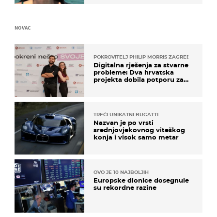
NOVAC
POKROVITELJ PHILIP MORRIS ZAGREB
Digitalna rješenja za stvarne
probleme: Dva hrvatska
projekta dobila potporu za
razvoj
TREĆI UNIKATNI BUGATTI
Nazvan je po vrsti
srednjovjekovnog viteškog
konja i visok samo metar
OVO JE 10 NAJBOLJIH
Europske dionice dosegnule
su rekordne razine