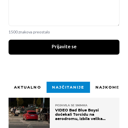
1500 znakova preostalo
Prijavite se
AKTUALNO
NAJČITANIJE
NAJKOMENTI
POJAVILA SE SNIMKA
VIDEO Bad Blue Boysi
dočekali Torcidu na
aerodromu, izbila velika
masovna tučnjava