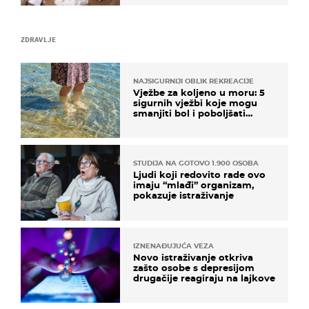
ZDRAVLJE
NAJSIGURNIJI OBLIK REKREACIJE
Vježbe za koljeno u moru: 5
sigurnih vježbi koje mogu
smanjiti bol i poboljšati
pokretljivost
STUDIJA NA GOTOVO 1.900 OSOBA
Ljudi koji redovito rade ovo
imaju “mlađi” organizam,
pokazuje istraživanje
IZNENAĐUJUĆA VEZA
Novo istraživanje otkriva
zašto osobe s depresijom
drugačije reagiraju na lajkove