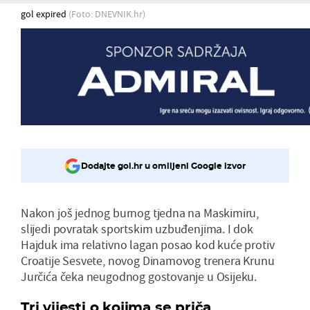
gol expired
(Foto: DNEVNIK.hr)
Dodajte gol.hr u omiljeni Google izvor
Nakon još jednog burnog tjedna na Maskimiru,
slijedi povratak sportskim uzbuđenjima. I dok
Hajduk ima relativno lagan posao kod kuće protiv
Croatije Sesvete, novog Dinamovog trenera Krunu
Jurčića čeka neugodnog gostovanje u Osijeku.
Tri vijesti o kojima se priča