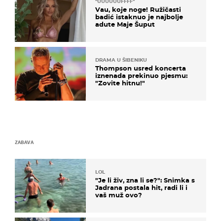
"UUUUUUFFFF"
Vau, koje noge! Ružičasti
badić istaknuo je najbolje
adute Maje Šuput
DRAMA U ŠIBENIKU
Thompson usred koncerta
iznenada prekinuo pjesmu:
"Zovite hitnu!"
ZABAVA
LOL
"Je li živ, zna li se?": Snimka s
Jadrana postala hit, radi li i
vaš muž ovo?