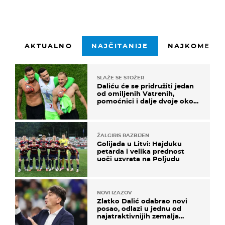
AKTUALNO
NAJČITANIJE
NAJKOMENTI
SLAŽE SE STOŽER
Daliću će se pridružiti jedan
od omiljenih Vatrenih,
pomoćnici i dalje dvoje oko
ponude
ŽALGIRIS RAZBIJEN
Golijada u Litvi: Hajduku
petarda i velika prednost
uoči uzvrata na Poljudu
NOVI IZAZOV
Zlatko Dalić odabrao novi
posao, odlazi u jednu od
najatraktivnijih zemalja
svijeta