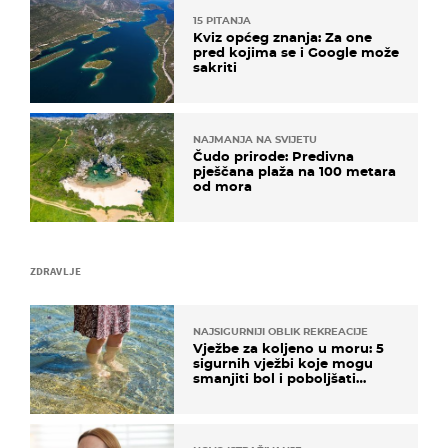
15 PITANJA
Kviz općeg znanja: Za one
pred kojima se i Google može
sakriti
NAJMANJA NA SVIJETU
Čudo prirode: Predivna
pješčana plaža na 100 metara
od mora
ZDRAVLJE
NAJSIGURNIJI OBLIK REKREACIJE
Vježbe za koljeno u moru: 5
sigurnih vježbi koje mogu
smanjiti bol i poboljšati
pokretljivost