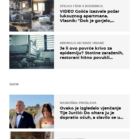
STIGAO I ŠOK S BOOKINGA
VIDEO Gošća izazvala požar
luksuznog apartmana.
Vlasnik: "Dok je gorjelo,
smijali su se, pili i pokazivali
mi srednji prst"
KRENULO OD BRZE HRANE
Je li ovo povrće krivo za
epidemiju? Stotine zaraženih,
restorani hitno povukli
proizvod
SHOW
RASKOŠNA PROSLAVA
Ovako je izgledalo vjenčanje
Tije Jurčić: Do oltara ju je
dopratio očuh, a slavilo se uz
Olivera i Rozgu