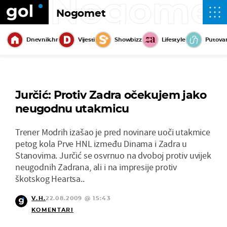
Nogome
Nogomet
Dnevnik.hr
Vijesti
Showbizz
Lifestyle
Putova
Jurčić: Protiv Zadra očekujem jako
neugodnu utakmicu
Trener Modrih izašao je pred novinare uoči utakmice
petog kola Prve HNL između Dinama i Zadra u
Stanovima. Jurčić se osvrnuo na dvoboj protiv uvijek
neugodnih Zadrana, ali i na impresije protiv
škotskog Heartsa..
V.H.
22.08.2009 @ 15:43
KOMENTARI