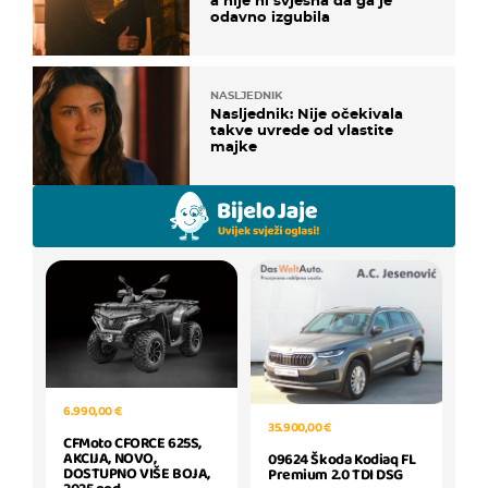
odavno izgubila
NASLJEDNIK
Nasljednik: Nije očekivala
takve uvrede od vlastite
majke
6.990,00 €
35.900,00 €
CFMoto CFORCE 625S,
AKCIJA, NOVO,
09624 Škoda Kodiaq FL
DOSTUPNO VIŠE BOJA,
Premium 2.0 TDI DSG