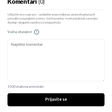
Komentari
(0)
Uključite se u raspravu – podijelite svoje mišljenje, postavite pitanja ili
ponudite svoj pogled na temu. Vaš komentar može potaknuti zanimljiv
dijalog i obogatiti zajednicu našeg portala.
Važna obavijest
!
1500 znakova preostalo
Prijavite se