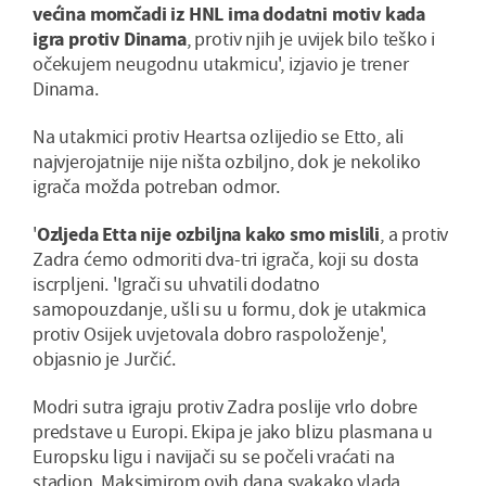
većina momčadi iz HNL ima dodatni motiv kada
igra protiv Dinama
, protiv njih je uvijek bilo teško i
očekujem neugodnu utakmicu', izjavio je trener
Dinama.
Na utakmici protiv Heartsa ozlijedio se Etto, ali
najvjerojatnije nije ništa ozbiljno, dok je nekoliko
igrača možda potreban odmor.
'
Ozljeda Etta nije ozbiljna kako smo mislili
, a protiv
Zadra ćemo odmoriti dva-tri igrača, koji su dosta
iscrpljeni. 'Igrači su uhvatili dodatno
samopouzdanje, ušli su u formu, dok je utakmica
protiv Osijek uvjetovala dobro raspoloženje',
objasnio je Jurčić.
Modri sutra igraju protiv Zadra poslije vrlo dobre
predstave u Europi. Ekipa je jako blizu plasmana u
Europsku ligu i navijači su se počeli vraćati na
stadion. Maksimirom ovih dana svakako vlada