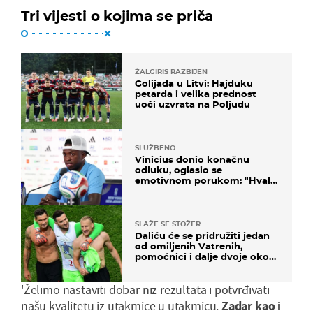
Tri vijesti o kojima se priča
ŽALGIRIS RAZBIJEN
Golijada u Litvi: Hajduku
petarda i velika prednost
uoči uzvrata na Poljudu
SLUŽBENO
Vinicius donio konačnu
odluku, oglasio se
emotivnom porukom: "Hvala
vam svima"
SLAŽE SE STOŽER
Daliću će se pridružiti jedan
od omiljenih Vatrenih,
pomoćnici i dalje dvoje oko
ponude
'Želimo nastaviti dobar niz rezultata i potvrđivati
našu kvalitetu iz utakmice u utakmicu.
Zadar kao i