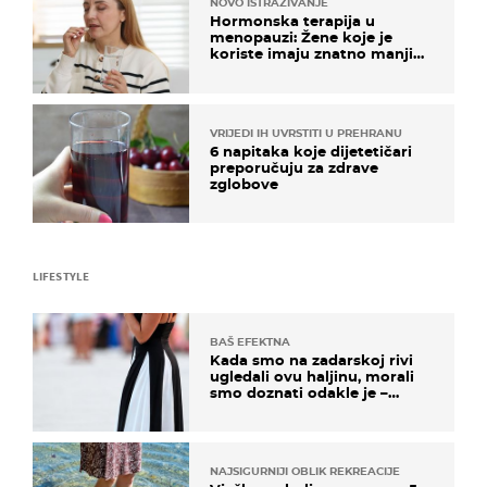
NOVO ISTRAŽIVANJE
Hormonska terapija u
menopauzi: Žene koje je
koriste imaju znatno manji
rizik od ovoga
VRIJEDI IH UVRSTITI U PREHRANU
6 napitaka koje dijetetičari
preporučuju za zdrave
zglobove
LIFESTYLE
BAŠ EFEKTNA
Kada smo na zadarskoj rivi
ugledali ovu haljinu, morali
smo doznati odakle je –
košta samo 18 eura
NAJSIGURNIJI OBLIK REKREACIJE