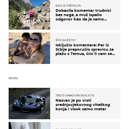
KAO IZ PIŠTOLJA
Dobacila komentar trudnici
bez noge, a muž ispalio
odgovor kao da je samo
čekao…
ŠTO KAŽETE?
Isključio komentare: Par iz
Srbije preporučio spravicu za
plažu s Temua, čini li vam se
ovo sigurnim?
NOVAC
TREĆI UNIKATNI BUGATTI
Nazvan je po vrsti
srednjovjekovnog viteškog
konja i visok samo metar