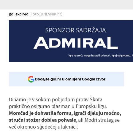
gol expired
(Foto: DNEVNIK.hr)
Dodajte gol.hr u omiljeni Google izvor
Dinamo je visokom pobjedom protiv Škota
praktično osigurao plasman u Europsku ligu.
Momčad je dohvatila formu, igrači djeluju moćno,
stručni stožer dobiva pohvale
, ali Modri strateg se
već okrenuo sljedećoj utakmici.