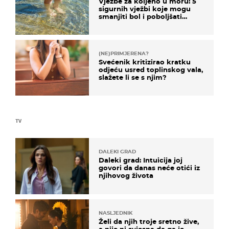
Vježbe za koljeno u moru: 5
sigurnih vježbi koje mogu
smanjiti bol i poboljšati
pokretljivost
(NE)PRIMJERENA?
Svećenik kritizirao kratku
odjeću usred toplinskog vala,
slažete li se s njim?
TV
DALEKI GRAD
Daleki grad: Intuicija joj
govori da danas neće otići iz
njihovog života
NASLJEDNIK
Želi da njih troje sretno žive,
a nije ni svjesna da ga je