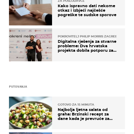
ZA POSLODAVCE
Kako ispravno dati nekome
otkaz i izbjeći najčešće
pogreške te sudske sporove
POKROVITELJ PHILIP MORRIS ZAGREB
Digitalna rješenja za stvarne
probleme: Dva hrvatska
projekta dobila potporu za
razvoj
PUTOVANJA
GOTOVO ZA 15 MINUTA
Najbolja ljetna salata od
graha: Brzinski recept za
dane kada je prevruće za
kuhanje