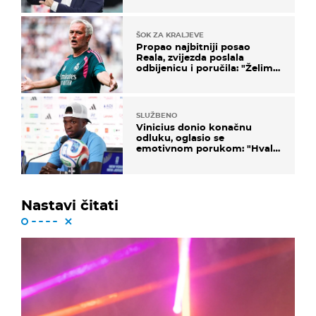
ŠOK ZA KRALJEVE
Propao najbitniji posao
Reala, zvijezda poslala
odbijenicu i poručila: "Želim
u Barcelonu"
SLUŽBENO
Vinicius donio konačnu
odluku, oglasio se
emotivnom porukom: "Hvala
vam svima"
Nastavi čitati