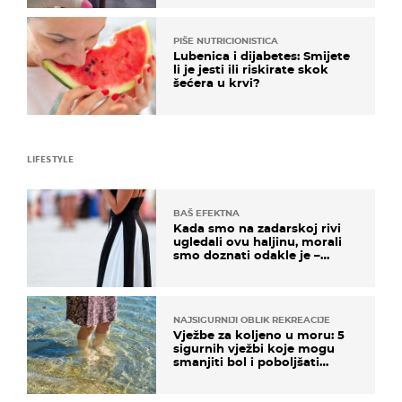
PIŠE NUTRICIONISTICA
Lubenica i dijabetes: Smijete
li je jesti ili riskirate skok
šećera u krvi?
LIFESTYLE
BAŠ EFEKTNA
Kada smo na zadarskoj rivi
ugledali ovu haljinu, morali
smo doznati odakle je –
košta samo 18 eura
NAJSIGURNIJI OBLIK REKREACIJE
Vježbe za koljeno u moru: 5
sigurnih vježbi koje mogu
smanjiti bol i poboljšati
pokretljivost