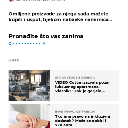
Omiljene proizvode za njegu sada možete
kupiti i usput, tijekom nabavke namirnica...
Pronađite što vas zanima
VIJESTI
STIGAO I ŠOK S BOOKINGA
VIDEO Gošća izazvala požar
luksuznog apartmana.
Vlasnik: "Dok je gorjelo,
smijali su se, pili i pokazivali
mi srednji prst"
IMAŠ PRAVO, OSTVARI GA!
Tko ima pravo na inkluzivni
dodatak? Može se dobiti i
720 eura