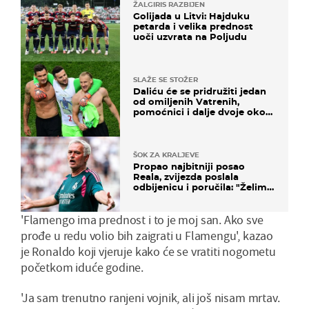
ŽALGIRIS RAZBIJEN
Golijada u Litvi: Hajduku
petarda i velika prednost
uoči uzvrata na Poljudu
SLAŽE SE STOŽER
Daliću će se pridružiti jedan
od omiljenih Vatrenih,
pomoćnici i dalje dvoje oko
ponude
ŠOK ZA KRALJEVE
Propao najbitniji posao
Reala, zvijezda poslala
odbijenicu i poručila: "Želim
u Barcelonu"
'Flamengo ima prednost i to je moj san. Ako sve
prođe u redu volio bih zaigrati u Flamengu', kazao
je Ronaldo koji vjeruje kako će se vratiti nogometu
početkom iduće godine.
'Ja sam trenutno ranjeni vojnik, ali još nisam mrtav.