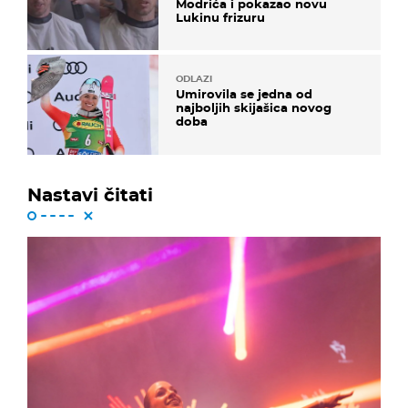
Modrića i pokazao novu
Lukinu frizuru
ODLAZI
Umirovila se jedna od
najboljih skijašica novog
doba
Nastavi čitati