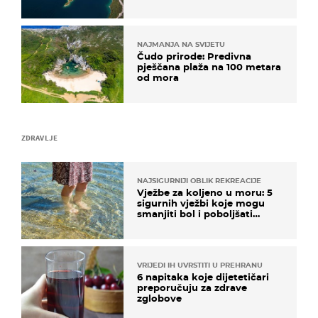
NAJMANJA NA SVIJETU
Čudo prirode: Predivna
pješčana plaža na 100 metara
od mora
ZDRAVLJE
NAJSIGURNIJI OBLIK REKREACIJE
Vježbe za koljeno u moru: 5
sigurnih vježbi koje mogu
smanjiti bol i poboljšati
pokretljivost
VRIJEDI IH UVRSTITI U PREHRANU
6 napitaka koje dijetetičari
preporučuju za zdrave
zglobove