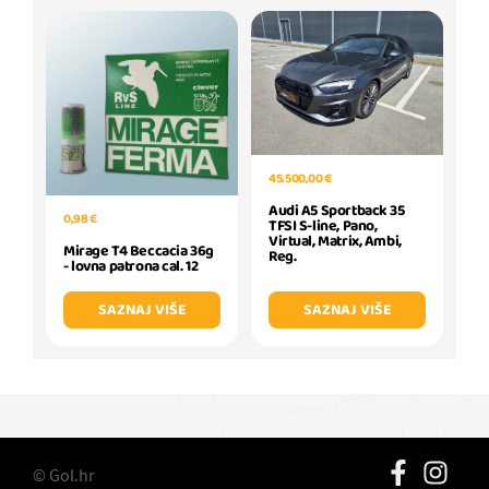
45.500,00 €
Audi A5 Sportback 35
0,98 €
TFSI S-line, Pano,
Virtual, Matrix, Ambi,
Mirage T4 Beccacia 36g
Reg.
- lovna patrona cal. 12
SAZNAJ VIŠE
SAZNAJ VIŠE
© Gol.hr