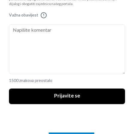
dijalog i obogatiti zajednicu našeg portala.
Važna obavijest
!
1500 znakova preostalo
Prijavite se