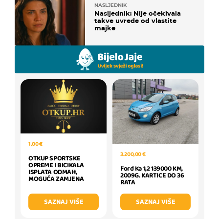
NASLJEDNIK
Nasljednik: Nije očekivala
takve uvrede od vlastite
majke
1,00 €
3.200,00 €
OTKUP SPORTSKE
OPREME I BICIKALA
Ford Ka 1,2 139000 KM,
ISPLATA ODMAH,
2009G. KARTICE DO 36
MOGUĆA ZAMJENA
RATA
SAZNAJ VIŠE
SAZNAJ VIŠE