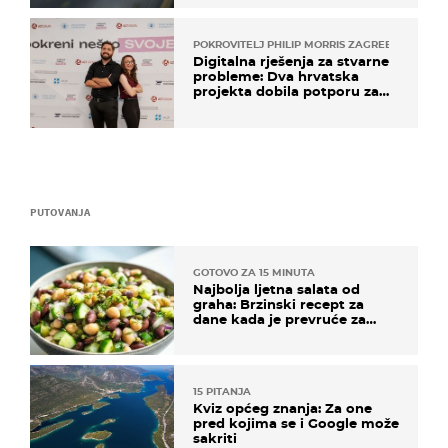
POKROVITELJ PHILIP MORRIS ZAGREB
Digitalna rješenja za stvarne
probleme: Dva hrvatska
projekta dobila potporu za
razvoj
PUTOVANJA
GOTOVO ZA 15 MINUTA
Najbolja ljetna salata od
graha: Brzinski recept za
dane kada je prevruće za
kuhanje
15 PITANJA
Kviz općeg znanja: Za one
pred kojima se i Google može
sakriti