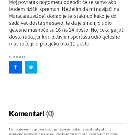
Moj povratak nogometu dogodit će se samo ako
budem fizički spreman. Ne želim da mi navijači na
Maracani zvižde', dodao je te istaknuo kako je do
sada već dosta smršavio, te da je smanjio udio
tjelesne masnoće sa 16 na 14 posto. No, čeka ga još
dosta rada, jer kod aktivnih sportaša udio tjelesne
masnoće je u prosjeku oko 11 posto.
PODIJELI
Komentari
(0)
Uključite se u raspravu – podijelite svoje mišljenje, postavite pitanja ili
ponudite svoj pogled na temu. Vaš komentar može potaknuti zanimljiv