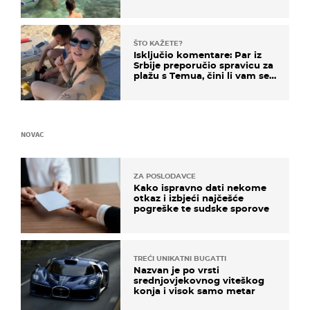
ŠTO KAŽETE?
Isključio komentare: Par iz
Srbije preporučio spravicu za
plažu s Temua, čini li vam se
ovo sigurnim?
NOVAC
ZA POSLODAVCE
Kako ispravno dati nekome
otkaz i izbjeći najčešće
pogreške te sudske sporove
TREĆI UNIKATNI BUGATTI
Nazvan je po vrsti
srednjovjekovnog viteškog
konja i visok samo metar