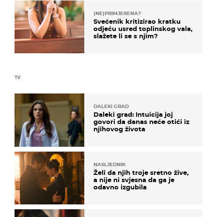
(NE)PRIMJERENA?
Svećenik kritizirao kratku
odjeću usred toplinskog vala,
slažete li se s njim?
TV
DALEKI GRAD
Daleki grad: Intuicija joj
govori da danas neće otići iz
njihovog života
NASLJEDNIK
Želi da njih troje sretno žive,
a nije ni svjesna da ga je
odavno izgubila