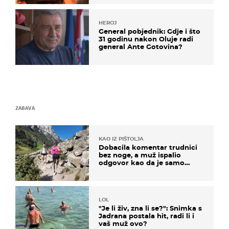
HEROJ
General pobjednik: Gdje i što
31 godinu nakon Oluje radi
general Ante Gotovina?
ZABAVA
KAO IZ PIŠTOLJA
Dobacila komentar trudnici
bez noge, a muž ispalio
odgovor kao da je samo
čekao…
LOL
"Je li živ, zna li se?": Snimka s
Jadrana postala hit, radi li i
vaš muž ovo?