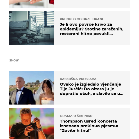
KRENULO OD BRZE HRANE
Je li ovo povrće krivo za
epidemiju? Stotine zaraženih,
restorani hitno povukli
proizvod
SHOW
RASKOŠNA PROSLAVA
Ovako je izgledalo vjenčanje
Tije Jurčić: Do oltara ju je
dopratio očuh, a slavilo se uz
Olivera i Rozgu
DRAMA U ŠIBENIKU
Thompson usred koncerta
iznenada prekinuo pjesmu:
"Zovite hitnu!"