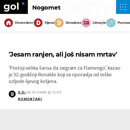
Nogome
Nogomet
Dnevnik.hr
Vijesti
Showbizz
Lifestyle
Putova
'Jesam ranjen, ali još nisam mrtav'
'Postoji velika šansa da zaigram za Flamengo', kazao
je 32-godišnji Ronaldo koji se oporavlja od teške
ozljede lijevog koljena.
S.D.
28.10.2008 @ 11:59
KOMENTARI