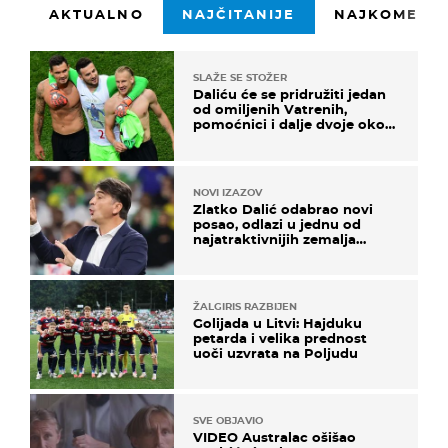
AKTUALNO
NAJČITANIJE
NAJKOMENTI
SLAŽE SE STOŽER
Daliću će se pridružiti jedan
od omiljenih Vatrenih,
pomoćnici i dalje dvoje oko
ponude
NOVI IZAZOV
Zlatko Dalić odabrao novi
posao, odlazi u jednu od
najatraktivnijih zemalja
svijeta
ŽALGIRIS RAZBIJEN
Golijada u Litvi: Hajduku
petarda i velika prednost
uoči uzvrata na Poljudu
SVE OBJAVIO
VIDEO Australac ošišao