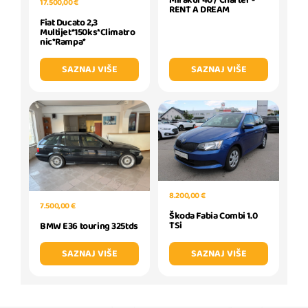
Mirakul 40 / Charter -
17.500,00 €
RENT A DREAM
Fiat Ducato 2,3
Multijet*150ks*Climatro
nic*Rampa*
SAZNAJ VIŠE
SAZNAJ VIŠE
8.200,00 €
7.500,00 €
Škoda Fabia Combi 1.0
TSi
BMW E36 touring 325tds
SAZNAJ VIŠE
SAZNAJ VIŠE