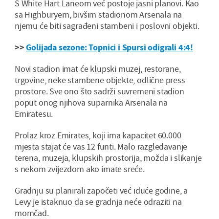
S White Hart Laneom već postoje jasni planovi. Kao
sa Highburyem, bivšim stadionom Arsenala na
njemu će biti sagrađeni stambeni i poslovni objekti.
>>
Golijada sezone: Topnici i Spursi odigrali 4:4!
Novi stadion imat će klupski muzej, restorane,
trgovine, neke stambene objekte, odlične press
prostore. Sve ono što sadrži suvremeni stadion
poput onog njihova suparnika Arsenala na
Emiratesu.
Prolaz kroz Emirates, koji ima kapacitet 60.000
mjesta stajat će vas 12 funti. Malo razgledavanje
terena, muzeja, klupskih prostorija, možda i slikanje
s nekom zvijezdom ako imate sreće.
Gradnju su planirali započeti već iduće godine, a
Levy je istaknuo da se gradnja neće odraziti na
momčad.