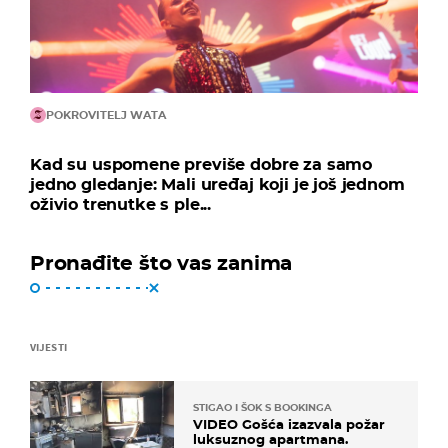
POKROVITELJ WATA
Kad su uspomene previše dobre za samo
jedno gledanje: Mali uređaj koji je još jednom
oživio trenutke s ple...
Pronađite što vas zanima
VIJESTI
STIGAO I ŠOK S BOOKINGA
VIDEO Gošća izazvala požar
luksuznog apartmana.