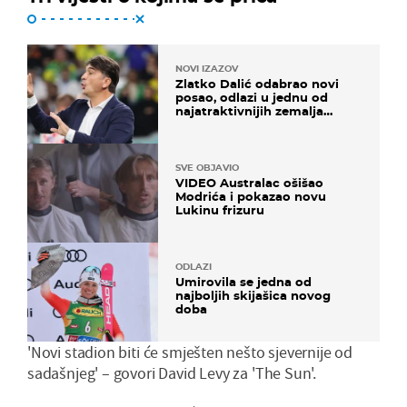
NOVI IZAZOV
Zlatko Dalić odabrao novi
posao, odlazi u jednu od
najatraktivnijih zemalja
svijeta
SVE OBJAVIO
VIDEO Australac ošišao
Modrića i pokazao novu
Lukinu frizuru
ODLAZI
Umirovila se jedna od
najboljih skijašica novog
doba
'Novi stadion biti će smješten nešto sjevernije od
sadašnjeg' – govori David Levy za 'The Sun'.