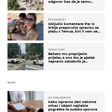
odgovor kao da je samo
čekao…
ŠTO KAŽETE?
Isključio komentare: Par iz
Srbije preporučio spravicu za
plažu s Temua, čini li vam se
ovo sigurnim?
SVAKA ČAST
Bahato mu prepriječio
prijelaz, a ono što je pješak
napravio oduševilo je
društvene mreže
NOVAC
ZA POSLODAVCE
Kako ispravno dati nekome
otkaz i izbjeći najčešće
pogreške te sudske sporove