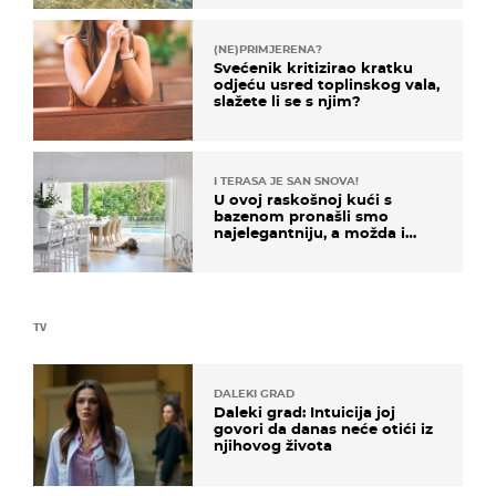
(NE)PRIMJERENA?
Svećenik kritizirao kratku
odjeću usred toplinskog vala,
slažete li se s njim?
I TERASA JE SAN SNOVA!
U ovoj raskošnoj kući s
bazenom pronašli smo
najelegantniju, a možda i
najljepšu bijelu kuhinju
TV
DALEKI GRAD
Daleki grad: Intuicija joj
govori da danas neće otići iz
njihovog života