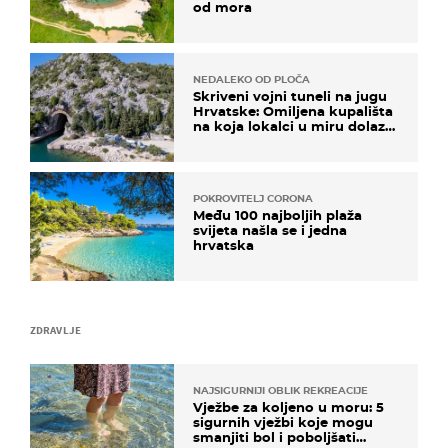
od mora
NEDALEKO OD PLOČA
Skriveni vojni tuneli na jugu
Hrvatske: Omiljena kupališta
na koja lokalci u miru dolaze
roniti i skakati u more
POKROVITELJ CORONA
Među 100 najboljih plaža
svijeta našla se i jedna
hrvatska
ZDRAVLJE
NAJSIGURNIJI OBLIK REKREACIJE
Vježbe za koljeno u moru: 5
sigurnih vježbi koje mogu
smanjiti bol i poboljšati