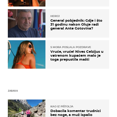
HEROJ
General pobjednik: Gdje i što
31 godinu nakon Oluje radi
general Ante Gotovina?
S MORA POSLALA POZDRAVE
Vruće, vruće! Nives Celzijus u
vatrenom kupaćem malo je
toga prepustila mašti
ZABAVA
KAO IZ PIŠTOLJA
Dobacila komentar trudnici
bez noge, a muž ispalio