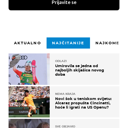
Prijavite se
AKTUALNO
NAJČITANIJE
NAJKOMENTI
ODLAZI
Umirovila se jedna od
najboljih skijašica novog
doba
NEMA KRAJA
Novi šok u teniskom svijetu:
Alcaraz propušta Cincinatti,
hoće li igrati na US Openu?
SVE OBJAVIO