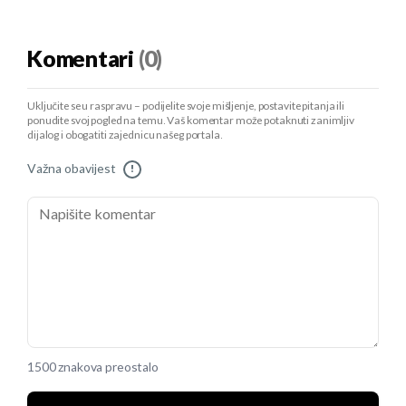
Komentari
(0)
Uključite se u raspravu – podijelite svoje mišljenje, postavite pitanja ili
ponudite svoj pogled na temu. Vaš komentar može potaknuti zanimljiv
dijalog i obogatiti zajednicu našeg portala.
Važna obavijest
!
1500 znakova preostalo