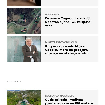
POVOLJNO
Dvorac u Zagorju na aukciji.
Početna cijena 1,46 milijuna
eura
MINISTARSTVO ODLUČILO
Pogon za preradu litija u
Gospiću mora na procjenu
utjecaja na okoliš, evo što
kaže ulagač
PUTOVANJA
NAJMANJA NA SVIJETU
Čudo prirode: Predivna
pješčana plaža na 100 metara