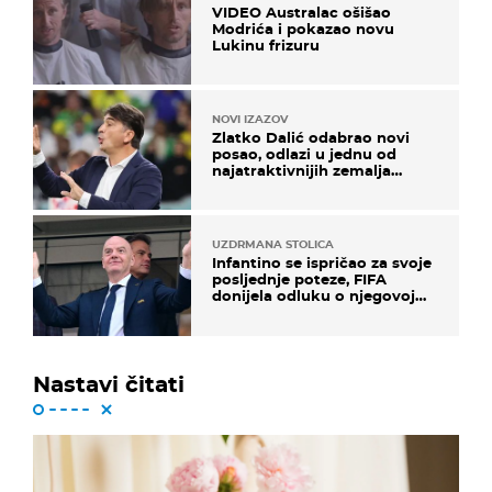
VIDEO Australac ošišao
Modrića i pokazao novu
Lukinu frizuru
NOVI IZAZOV
Zlatko Dalić odabrao novi
posao, odlazi u jednu od
najatraktivnijih zemalja
svijeta
UZDRMANA STOLICA
Infantino se ispričao za svoje
posljednje poteze, FIFA
donijela odluku o njegovoj
sudbini
Nastavi čitati