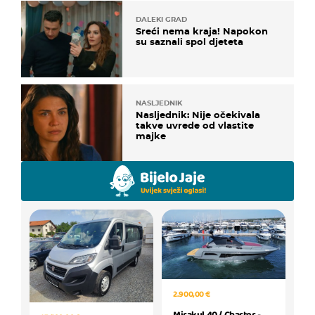
DALEKI GRAD
Sreći nema kraja! Napokon
su saznali spol djeteta
NASLJEDNIK
Nasljednik: Nije očekivala
takve uvrede od vlastite
majke
2.900,00 €