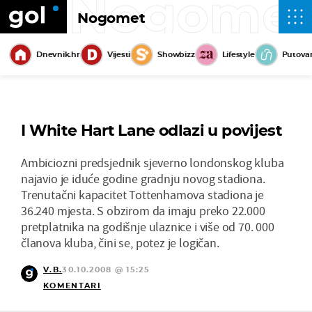
Nogome
Nogomet
Dnevnik.hr
Vijesti
Showbizz
Lifestyle
Putova
I White Hart Lane odlazi u povijest
Ambiciozni predsjednik sjeverno londonskog kluba
najavio je iduće godine gradnju novog stadiona.
Trenutačni kapacitet Tottenhamova stadiona je
36.240 mjesta. S obzirom da imaju preko 22.000
pretplatnika na godišnje ulaznice i više od 70. 000
članova kluba, čini se, potez je logičan.
V.B.
30.10.2008 @ 15:25
KOMENTARI