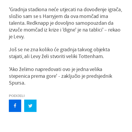
'Gradnja stadiona neće utjecati na dovođenje igrača,
složio sam se s Harryjem da ova momčad ima
talenta. Redknapp je dovoljno samopouzdan da
izvuče momčad iz krize i 'digne' je na tablici' – rekao
je Levy.
Još se ne zna koliko će gradnja takvog objekta
stajati, ali Levy želi stvoriti veliki Tottenham.
'Ako želimo napredovati ovo je jedna velika
stepenica prema gore' - zaključio je predsjednik
Spursa.
PODIJELI