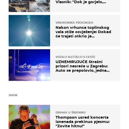
Vlasnik: "Dok je gorjelo,
smijali su se, pili i pokazivali
mi srednji prst"
VREMENSKA PROGNOZA
Nakon vrhunca toplinskog
vala stiže osvježenje: Dokad
će trajati otkrio je
meteorolog
VOZILO SLETJELO S CESTE
UZNEMIRUJUĆE Strašni
prizori nesreće u Zagrebu:
Auto se prepolovio, jedna
osoba poginula
SHOW
DRAMA U ŠIBENIKU
Thompson usred koncerta
iznenada prekinuo pjesmu:
"Zovite hitnu!"