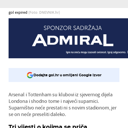
gol expired
(Foto: DNEVNIK.hr)
Dodajte gol.hr u omiljeni Google izvor
Arsenal i Tottenham su klubovi iz sjevernog dijela
Londona i shodno tome i najveći suparnici.
Suparništvo neće prestati ni s novim stadionom, jer
se on neće preseliti daleko.
Tri vijesti o kojima se priča