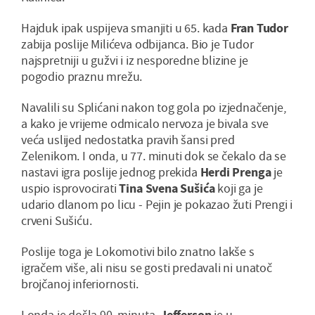
Hajduk ipak uspijeva smanjiti u 65. kada
Fran Tudor
zabija poslije Milićeva odbijanca. Bio je Tudor
najspretniji u gužvi i iz nesporedne blizine je
pogodio praznu mrežu.
Navalili su Splićani nakon tog gola po izjednačenje,
a kako je vrijeme odmicalo nervoza je bivala sve
veća uslijed nedostatka pravih šansi pred
Zelenikom. I onda, u 77. minuti dok se čekalo da se
nastavi igra poslije jednog prekida
Herdi Prenga
je
uspio isprovocirati
Tina Svena Sušića
koji ga je
udario dlanom po licu - Pejin je pokazao žuti Prengi i
crveni Sušiću.
Poslije toga je Lokomotivi bilo znatno lakše s
igračem više, ali nisu se gosti predavali ni unatoč
brojčanoj inferiornosti.
I onda je došla 90. minuta.
Jefferson
je u