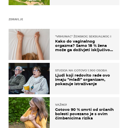
ZDRAVLJE
"VRHUNAC" ŽENSKOG SEKSUALNOG ISKUSTVA
Kako do vaginalnog
orgazma? Samo 18 % žena
može ga doživjeti isključivo
na ovaj način
STUDIJA NA GOTOVO 1.900 OSOBA
Ljudi koji redovito rade ovo
imaju “mlađi” organizam,
pokazuje istraživanje
VAŽNO!
Gotovo 90 % smrti od srčanih
bolesti povezano je s ovim
čimbenicima rizika