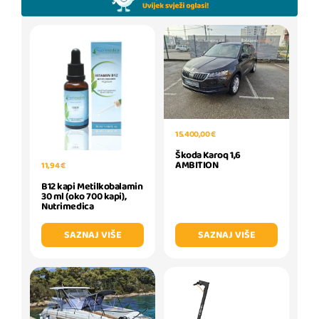
15.400,00 €
Škoda Karoq 1,6
AMBITION
11,94 €
B12 kapi Metilkobalamin
30 ml (oko 700 kapi),
Nutrimedica
SAZNAJ VIŠE
SAZNAJ VIŠE