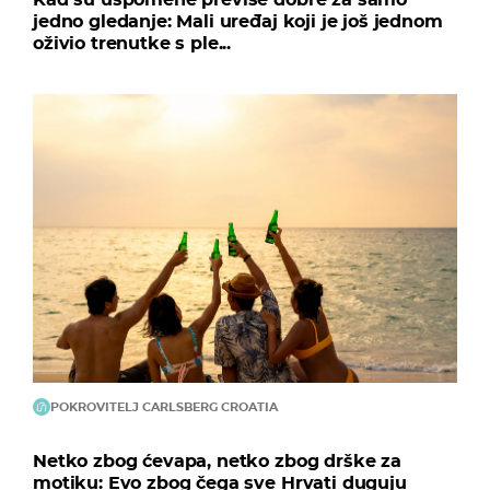
jedno gledanje: Mali uređaj koji je još jednom
oživio trenutke s ple...
POKROVITELJ CARLSBERG CROATIA
Netko zbog ćevapa, netko zbog drške za
motiku: Evo zbog čega sve Hrvati duguju