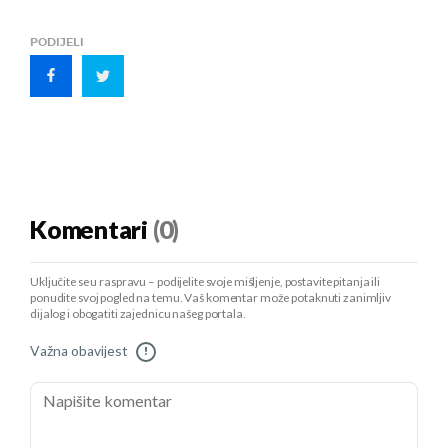
PODIJELI
Komentari
(0)
Uključite se u raspravu – podijelite svoje mišljenje, postavite pitanja ili
ponudite svoj pogled na temu. Vaš komentar može potaknuti zanimljiv
dijalog i obogatiti zajednicu našeg portala.
Važna obavijest
!