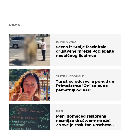
ZABAVA
IMPRESIVNO!
Scena iz Srbije fascinirala
društvene mreže! Pogledajte
neobičnog ljubimca
JESTE LI PROBALI?
Turisticu oduševila ponuda u
Primoštenu: "Oni su puno
pametniji od nas"
UPS!
Meni domaćeg restorana
nasmijao društvene mreže!
Za sve je zaslužan urnebesan
naziv jela