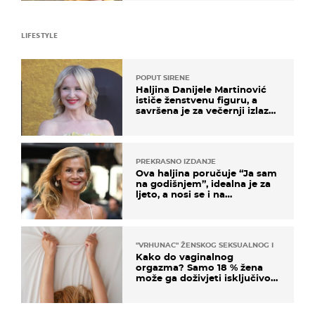
LIFESTYLE
POPUT SIRENE
Haljina Danijele Martinović
ističe ženstvenu figuru, a
savršena je za večernji izlazak
na moru
PREKRASNO IZDANJE
Ova haljina poručuje “Ja sam
na godišnjem”, idealna je za
ljeto, a nosi se i na
zagrebačkoj špici
"VRHUNAC" ŽENSKOG SEKSUALNOG ISKUSTVA
Kako do vaginalnog
orgazma? Samo 18 % žena
može ga doživjeti isključivo
na ovaj način