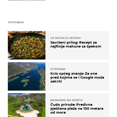
PUTOVANJA
UZ RUČAK ILI VEČERU
Savršeni prilog: Recept za
najfinije mahune sa špekom
15 PITANJA
Kviz općeg znanja: Za one
pred kojima se i Google može
sakriti
NAJMANJA NA SVIJETU
Čudo prirode: Predivna
pješčana plaža na 100 metara
od mora