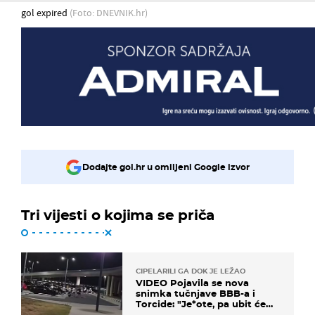
gol expired
(Foto: DNEVNIK.hr)
Dodajte gol.hr u omiljeni Google izvor
Tri vijesti o kojima se priča
CIPELARILI GA DOK JE LEŽAO
VIDEO Pojavila se nova
snimka tučnjave BBB-a i
Torcide: "Je*ote, pa ubit će
ga!"