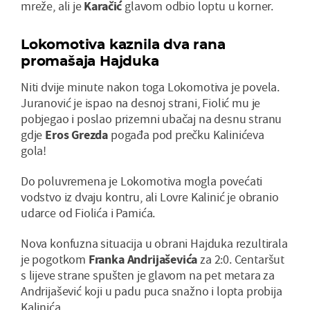
mreže, ali je
Karačić
glavom odbio loptu u korner.
Lokomotiva kaznila dva rana
promašaja Hajduka
Niti dvije minute nakon toga Lokomotiva je povela.
Juranović je ispao na desnoj strani, Fiolić mu je
pobjegao i poslao prizemni ubačaj na desnu stranu
gdje
Eros Grezda
pogađa pod prečku Kalinićeva
gola!
Do poluvremena je Lokomotiva mogla povećati
vodstvo iz dvaju kontru, ali Lovre Kalinić je obranio
udarce od Fiolića i Pamića.
Nova konfuzna situacija u obrani Hajduka rezultirala
je pogotkom
Franka Andrijaševića
za 2:0. Centaršut
s lijeve strane spušten je glavom na pet metara za
Andrijašević koji u padu puca snažno i lopta probija
Kalinića.