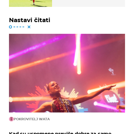
dalekometnog voleja, ali je
ispao iz Carabao Cupa
Nastavi čitati
POKROVITELJ WATA
Kad su uspomene previše dobre za samo