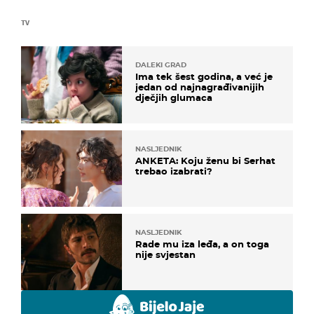
TV
DALEKI GRAD
Ima tek šest godina, a već je
jedan od najnagrađivanijih
dječjih glumaca
NASLJEDNIK
ANKETA: Koju ženu bi Serhat
trebao izabrati?
NASLJEDNIK
Rade mu iza leđa, a on toga
nije svjestan