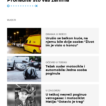
VIJESTI
DRAMA U RIJECI
Urušio se balkon kuće, na
njemu bile dvije osobe: "Život
im je visio o koncu"
OČEVID U TIJEKU
Težak sudar motocikla i
automobila: Jedna osoba
poginula
U ZAGORJU
U teškoj nesreći poginuo
vatrogasac i motociklst
Matija: "Ostavio je trag"