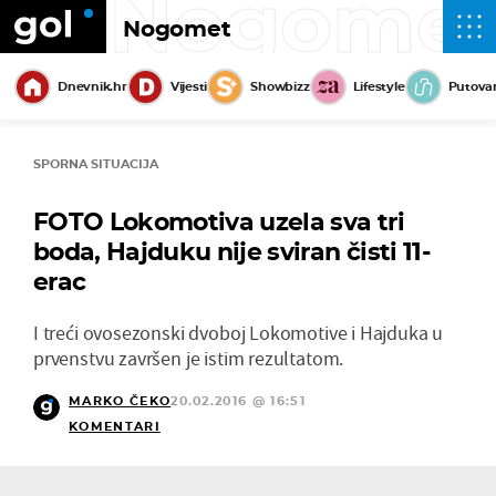
Nogome
Nogomet
Dnevnik.hr
Vijesti
Showbizz
Lifestyle
Putova
SPORNA SITUACIJA
FOTO Lokomotiva uzela sva tri
boda, Hajduku nije sviran čisti 11-
erac
I treći ovosezonski dvoboj Lokomotive i Hajduka u
prvenstvu završen je istim rezultatom.
MARKO ČEKO
20.02.2016 @ 16:51
KOMENTARI