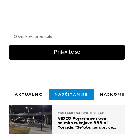
1500 znakova preostalo
Prijavite se
AKTUALNO
NAJČITANIJE
NAJKOMENTI
CIPELARILI GA DOK JE LEŽAO
VIDEO Pojavila se nova
snimka tučnjave BBB-a i
Torcide: "Je*ote, pa ubit će
ga!"