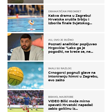
DRAMATIČAN PREOKRET
Kakva drama u Zagrebu!
Hrvatska srušila Srbiju i
izborila finale Svjetskog
prvenstva
AU, OVO JE RUŽNO
Poznati analitičar popljuvao
Hrgovića: "Lako ga je
pogoditi, ne kreće se, ne
koristi noge..."
IMALI SU RAZLOG
Crnogorci pognuli glave na
intoniranju himni u Zagrebu,
evo zašto
BRAVO, MAJSTORE
VIDEO Bilić može mirno
spavati: Hrvatski napadač
zabio golčinu iz