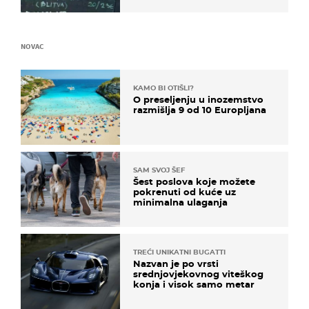
NOVAC
KAMO BI OTIŠLI?
O preseljenju u inozemstvo
razmišlja 9 od 10 Europljana
SAM SVOJ ŠEF
Šest poslova koje možete
pokrenuti od kuće uz
minimalna ulaganja
TREĆI UNIKATNI BUGATTI
Nazvan je po vrsti
srednjovjekovnog viteškog
konja i visok samo metar