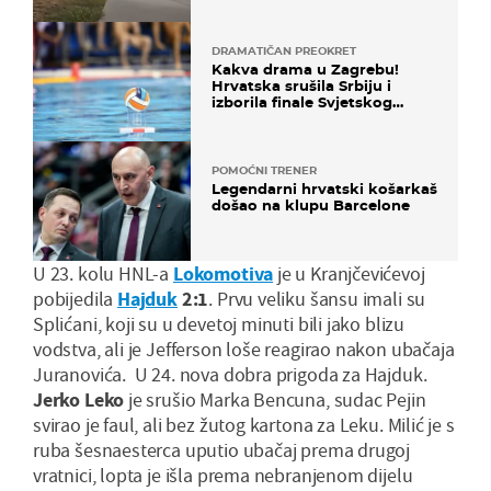
DRAMATIČAN PREOKRET
Kakva drama u Zagrebu!
Hrvatska srušila Srbiju i
izborila finale Svjetskog
prvenstva
POMOĆNI TRENER
Legendarni hrvatski košarkaš
došao na klupu Barcelone
U 23. kolu HNL-a
Lokomotiva
je u Kranjčevićevoj
pobijedila
Hajduk
2:1
. Prvu veliku šansu imali su
Splićani, koji su u devetoj minuti bili jako blizu
vodstva, ali je Jefferson loše reagirao nakon ubačaja
Juranovića. U 24. nova dobra prigoda za Hajduk.
Jerko Leko
je srušio Marka Bencuna, sudac Pejin
svirao je faul, ali bez žutog kartona za Leku. Milić je s
ruba šesnaesterca uputio ubačaj prema drugoj
vratnici, lopta je išla prema nebranjenom dijelu