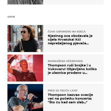
SHOW
ČUVA USPOMENU NA NJEGA
Njezinog oca obožavala je
cijela Hrvatska! Kći
neprežaljenog pjevača
projurila špicom na dva
kotača
NADMAŠENA OČEKIVANJA
Thompson ruši brojke i u
Vukovaru! Objavljeno koliko
je ulaznica prodano u
kratkom vremenu
PRED 20 TISUĆA LJUDI
Thompson izazvao ovacije
već na početku koncerta:
"Što ću kad sam slab..."