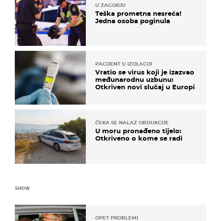
U ZAGORJU
Teška prometna nesreća!
Jedna osoba poginula
PACIJENT U IZOLACIJI
Vratio se virus koji je izazvao
međunarodnu uzbunu:
Otkriven novi slučaj u Europi
ČEKA SE NALAZ OBDUKCIJE
U moru pronađeno tijelo:
Otkriveno o kome se radi
SHOW
OPET PROBLEMI