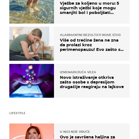
Vježbe za koljeno u moru: 5
sigurnih vježbi koje mogu
smanjiti bol i poboljšati
pokretljivost
ALARMANTNI REZULTATI NOVE STUDIJE
Više od trećine žena ne zna
da prolazi kroz
perimenopauzu! Evo zašto su
simptomi toliko zbunjujući
IZNENAĐUJUĆA VEZA
Novo istraživanje otkriva
zašto osobe s depresijom
drugačije reagiraju na lajkove
LIFESTYLE
U NOJ NIJE VRUĆE
Ovo je savršena haljina za