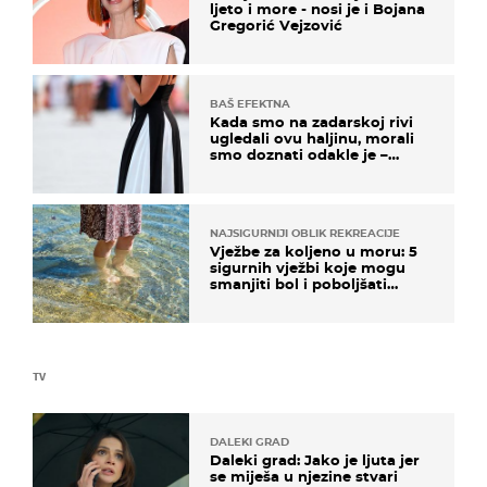
ljeto i more - nosi je i Bojana
Gregorić Vejzović
BAŠ EFEKTNA
Kada smo na zadarskoj rivi
ugledali ovu haljinu, morali
smo doznati odakle je –
košta samo 18 eura
NAJSIGURNIJI OBLIK REKREACIJE
Vježbe za koljeno u moru: 5
sigurnih vježbi koje mogu
smanjiti bol i poboljšati
pokretljivost
TV
DALEKI GRAD
Daleki grad: Jako je ljuta jer
se miješa u njezine stvari