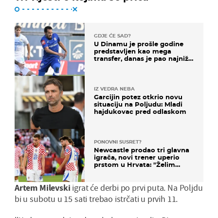
GDJE ĆE SAD?
U Dinamu je prošle godine
predstavljen kao mega
transfer, danas je pao najniže
u karijeri
IZ VEDRA NEBA
Garcijin potez otkrio novu
situaciju na Poljudu: Mladi
hajdukovac pred odlaskom
PONOVNI SUSRET?
Newcastle prodao tri glavna
igrača, novi trener uperio
prstom u Hrvata: "Želim
njega!"
Artem Milevski
igrat će derbi po prvi puta. Na Poljdu
bi u subotu u 15 sati trebao istrčati u prvih 11.