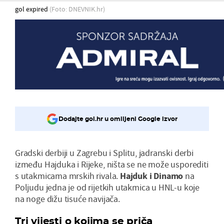
gol expired
(Foto: DNEVNIK.hr)
Dodajte gol.hr u omiljeni Google izvor
Gradski derbiji u Zagrebu i Splitu, jadranski derbi
između Hajduka i Rijeke, ništa se ne može usporediti
s utakmicama mrskih rivala.
Hajduk i Dinamo
na
Poljudu jedna je od rijetkih utakmica u HNL-u koje
na noge dižu tisuće navijača.
Tri vijesti o kojima se priča