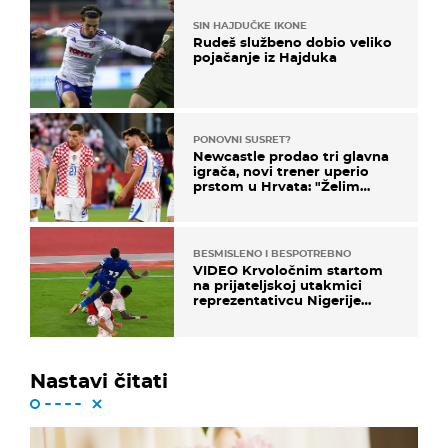
SIN HAJDUČKE IKONE
Rudeš službeno dobio veliko
pojačanje iz Hajduka
PONOVNI SUSRET?
Newcastle prodao tri glavna
igrača, novi trener uperio
prstom u Hrvata: "Želim
njega!"
BESMISLENO I BESPOTREBNO
VIDEO Krvoločnim startom
na prijateljskoj utakmici
reprezentativcu Nigerije
završila sezona!
Nastavi čitati