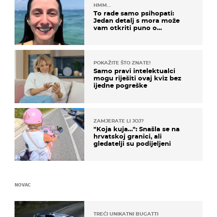
HMM…
To rade samo psihopati:
Jedan detalj s mora može
vam otkriti puno o
prijateljima
POKAŽITE ŠTO ZNATE!
Samo pravi intelektualci
mogu riješiti ovaj kviz bez
ijedne pogreške
ZAMJERATE LI JOJ?
"Koja kuja…": Snašla se na
hrvatskoj granici, ali
gledatelji su podijeljeni
NOVAC
TREĆI UNIKATNI BUGATTI