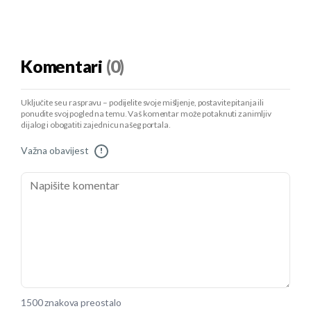
Komentari
(0)
Uključite se u raspravu – podijelite svoje mišljenje, postavite pitanja ili
ponudite svoj pogled na temu. Vaš komentar može potaknuti zanimljiv
dijalog i obogatiti zajednicu našeg portala.
Važna obavijest
!
1500 znakova preostalo