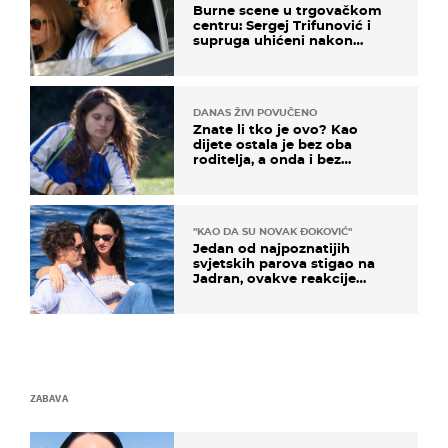
Burne scene u trgovačkom
centru: Sergej Trifunović i
supruga uhićeni nakon
svađe!
DANAS ŽIVI POVUČENO
Znate li tko je ovo? Kao
dijete ostala je bez oba
roditelja, a onda i bez
milijuna koje je trebala
naslijediti
"KAO DA SU NOVAK ĐOKOVIĆ"
Jedan od najpoznatijih
svjetskih parova stigao na
Jadran, ovakve reakcije
vjerojatno nisu očekivali
ZABAVA