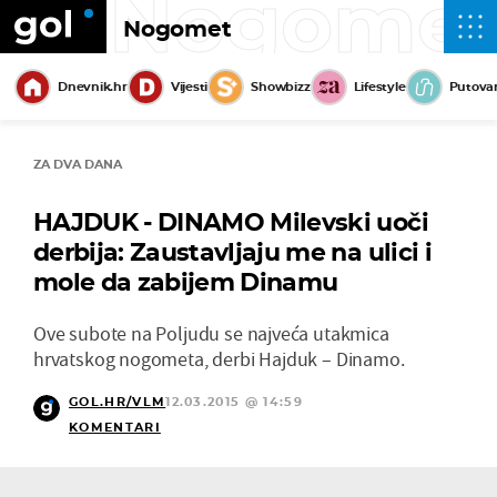
Nogome
Nogomet
Dnevnik.hr
Vijesti
Showbizz
Lifestyle
Putova
ZA DVA DANA
HAJDUK - DINAMO Milevski uoči
derbija: Zaustavljaju me na ulici i
mole da zabijem Dinamu
Ove subote na Poljudu se najveća utakmica
hrvatskog nogometa, derbi Hajduk – Dinamo.
GOL.HR/VLM
12.03.2015 @ 14:59
KOMENTARI