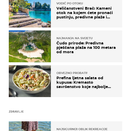
VODIČ PO OTOKU
Veličanstveni Brač: Kameni
otok na kojem ćete pronaći
pustinju, predivne plaže i
uzbudljivu hranu
NAJMANJA NA SVIJETU
Čudo prirode: Predivna
pješčana plaža na 100 metara
od mora
OBVEZNO PROBATI!
Prefina ljetna salata od
kupusa: Kremasto
savršenstvo koje najbolje
paše uz pečeno meso
ZDRAVLJE
NAJSIGURNIJI OBLIK REKREACIJE