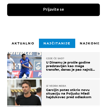
Prijavite se
AKTUALNO
NAJČITANIJE
NAJKOMENTI
GDJE ĆE SAD?
U Dinamu je prošle godine
predstavljen kao mega
transfer, danas je pao najniže
u karijeri
IZ VEDRA NEBA
Garcijin potez otkrio novu
situaciju na Poljudu: Mladi
hajdukovac pred odlaskom