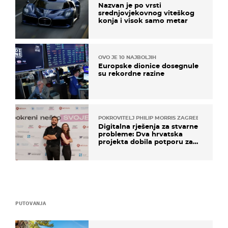
Nazvan je po vrsti
srednjovjekovnog viteškog
konja i visok samo metar
OVO JE 10 NAJBOLJIH
Europske dionice dosegnule
su rekordne razine
POKROVITELJ PHILIP MORRIS ZAGREB
Digitalna rješenja za stvarne
probleme: Dva hrvatska
projekta dobila potporu za
razvoj
PUTOVANJA