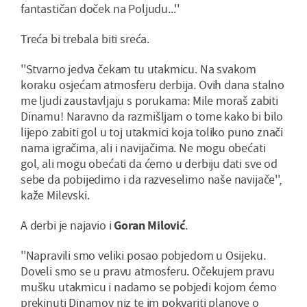
fantastičan doček na Poljudu...''
Treća bi trebala biti sreća.
''Stvarno jedva čekam tu utakmicu. Na svakom
koraku osjećam atmosferu derbija. Ovih dana stalno
me ljudi zaustavljaju s porukama: Mile moraš zabiti
Dinamu! Naravno da razmišljam o tome kako bi bilo
lijepo zabiti gol u toj utakmici koja toliko puno znači
nama igračima, ali i navijačima. Ne mogu obećati
gol, ali mogu obećati da ćemo u derbiju dati sve od
sebe da pobijedimo i da razveselimo naše navijače'',
kaže Milevski.
A derbi je najavio i
Goran Milović
.
''Napravili smo veliki posao pobjedom u Osijeku.
Doveli smo se u pravu atmosferu. Očekujem pravu
mušku utakmicu i nadamo se pobjedi kojom ćemo
prekinuti Dinamov niz te im pokvariti planove o