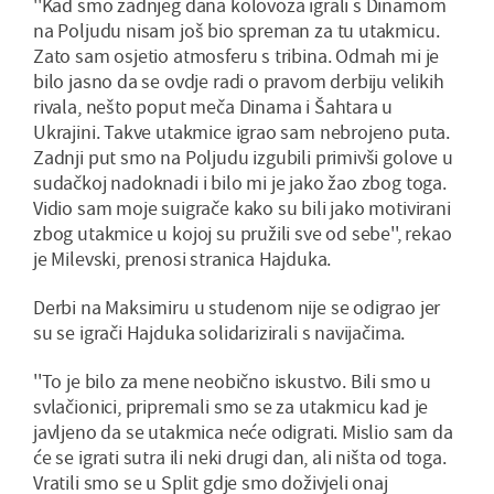
''Kad smo zadnjeg dana kolovoza igrali s Dinamom
na Poljudu nisam još bio spreman za tu utakmicu.
Zato sam osjetio atmosferu s tribina. Odmah mi je
bilo jasno da se ovdje radi o pravom derbiju velikih
rivala, nešto poput meča Dinama i Šahtara u
Ukrajini. Takve utakmice igrao sam nebrojeno puta.
Zadnji put smo na Poljudu izgubili primivši golove u
sudačkoj nadoknadi i bilo mi je jako žao zbog toga.
Vidio sam moje suigrače kako su bili jako motivirani
zbog utakmice u kojoj su pružili sve od sebe'', rekao
je Milevski, prenosi stranica Hajduka.
Derbi na Maksimiru u studenom nije se odigrao jer
su se igrači Hajduka solidarizirali s navijačima.
''To je bilo za mene neobično iskustvo. Bili smo u
svlačionici, pripremali smo se za utakmicu kad je
javljeno da se utakmica neće odigrati. Mislio sam da
će se igrati sutra ili neki drugi dan, ali ništa od toga.
Vratili smo se u Split gdje smo doživjeli onaj