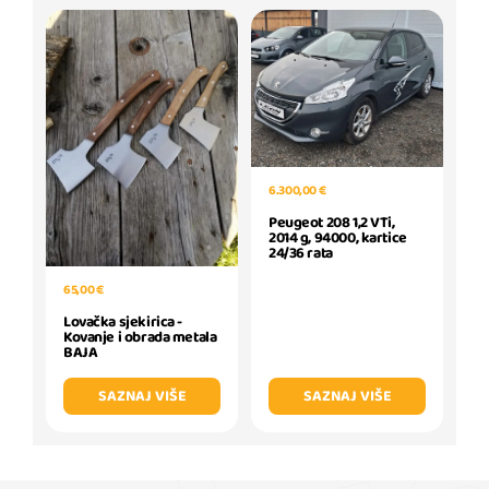
6.300,00 €
Peugeot 208 1,2 VTi,
2014 g, 94000, kartice
24/36 rata
65,00 €
Lovačka sjekirica -
Kovanje i obrada metala
BAJA
SAZNAJ VIŠE
SAZNAJ VIŠE