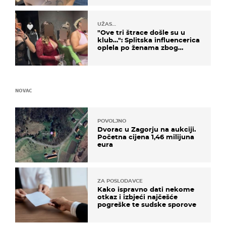
UŽAS…
"Ove tri štrace došle su u
klub…": Splitska influencerica
oplela po ženama zbog
užasnog ponašanja
NOVAC
POVOLJNO
Dvorac u Zagorju na aukciji.
Početna cijena 1,46 milijuna
eura
ZA POSLODAVCE
Kako ispravno dati nekome
otkaz i izbjeći najčešće
pogreške te sudske sporove