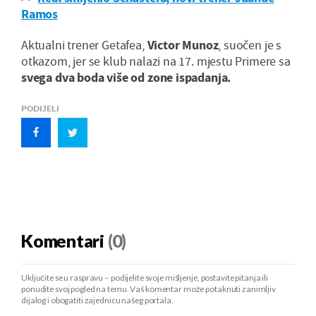
Ramos
Aktualni trener Getafea,
Victor Munoz
, suočen je s
otkazom, jer se klub nalazi na 17. mjestu Primere sa
svega dva boda više od zone ispadanja.
PODIJELI
Komentari
(0)
Uključite se u raspravu – podijelite svoje mišljenje, postavite pitanja ili
ponudite svoj pogled na temu. Vaš komentar može potaknuti zanimljiv
dijalog i obogatiti zajednicu našeg portala.