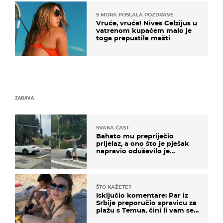
S MORA POSLALA POZDRAVE
Vruće, vruće! Nives Celzijus u
vatrenom kupaćem malo je
toga prepustila mašti
ZABAVA
SVAKA ČAST
Bahato mu prepriječio
prijelaz, a ono što je pješak
napravio oduševilo je
društvene mreže
ŠTO KAŽETE?
Isključio komentare: Par iz
Srbije preporučio spravicu za
plažu s Temua, čini li vam se
ovo sigurnim?