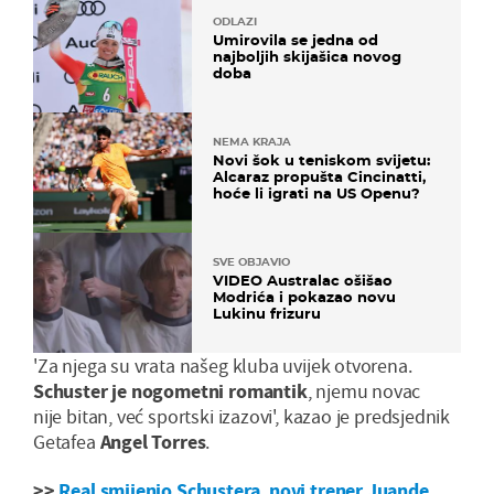
ODLAZI
Umirovila se jedna od
najboljih skijašica novog
doba
NEMA KRAJA
Novi šok u teniskom svijetu:
Alcaraz propušta Cincinatti,
hoće li igrati na US Openu?
SVE OBJAVIO
VIDEO Australac ošišao
Modrića i pokazao novu
Lukinu frizuru
'Za njega su vrata našeg kluba uvijek otvorena.
Schuster je nogometni romantik
, njemu novac
nije bitan, već sportski izazovi', kazao je predsjednik
Getafea
Angel Torres
.
>>
Real smijenio Schustera, novi trener Juande