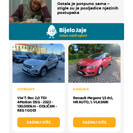
Ostala je potpuno sama –
stigle su je posljedice njezinih
postupaka
9.200,00 €
23.999,00 €
Renault Megane 1,5 dci,
VW T-Roc 2,0 TDI
HR AUTO, 1. VLASNIK
4Motion DSG - 2022 -
130.000km - ODLIČAN -
REG 1 GOD!
SAZNAJ VIŠE
SAZNAJ VIŠE