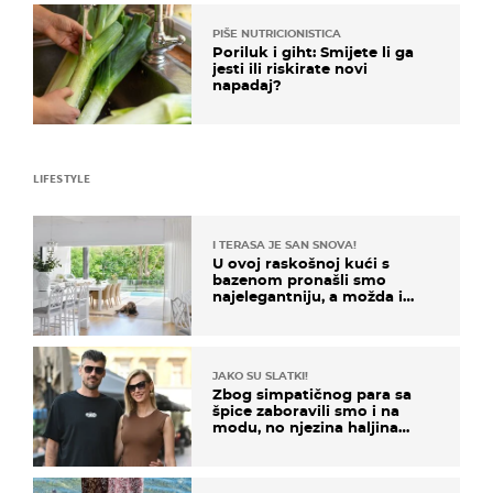
PIŠE NUTRICIONISTICA
Poriluk i giht: Smijete li ga
jesti ili riskirate novi
napadaj?
LIFESTYLE
I TERASA JE SAN SNOVA!
U ovoj raskošnoj kući s
bazenom pronašli smo
najelegantniju, a možda i
najljepšu bijelu kuhinju
JAKO SU SLATKI!
Zbog simpatičnog para sa
špice zaboravili smo i na
modu, no njezina haljina
itekako nas se dojmila