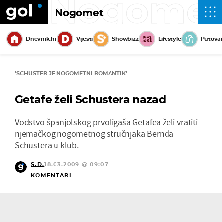
Nogome
Nogomet
Dnevnik.hr
Vijesti
Showbizz
Lifestyle
Putova
'SCHUSTER JE NOGOMETNI ROMANTIK'
Getafe želi Schustera nazad
Vodstvo španjolskog prvoligaša Getafea želi vratiti
njemačkog nogometnog stručnjaka Bernda
Schustera u klub.
S.D.
18.03.2009 @ 09:07
KOMENTARI