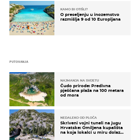
KAMO BI OTIŠLI?
O preseljenju u inozemstvo
razmišlja 9 od 10 Europljana
PUTOVANJA
NAJMANJA NA SVIJETU
Čudo prirode: Predivna
pješčana plaža na 100 metara
od mora
NEDALEKO OD PLOČA
Skriveni vojni tuneli na jugu
Hrvatske: Omiljena kupališta
na koja lokalci u miru dolaze
roniti i skakati u more