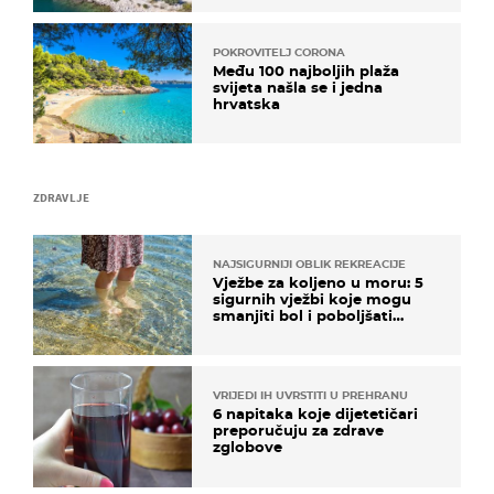
POKROVITELJ CORONA
Među 100 najboljih plaža
svijeta našla se i jedna
hrvatska
ZDRAVLJE
NAJSIGURNIJI OBLIK REKREACIJE
Vježbe za koljeno u moru: 5
sigurnih vježbi koje mogu
smanjiti bol i poboljšati
pokretljivost
VRIJEDI IH UVRSTITI U PREHRANU
6 napitaka koje dijetetičari
preporučuju za zdrave
zglobove