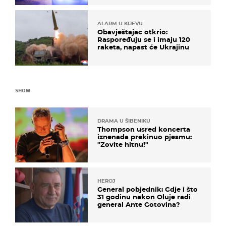
ALARM U KIJEVU
Obavještajac otkrio:
Raspoređuju se i imaju 120
raketa, napast će Ukrajinu
SHOW
DRAMA U ŠIBENIKU
Thompson usred koncerta
iznenada prekinuo pjesmu:
"Zovite hitnu!"
HEROJ
General pobjednik: Gdje i što
31 godinu nakon Oluje radi
general Ante Gotovina?