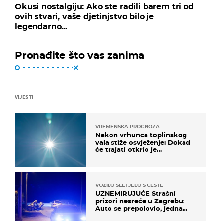
Okusi nostalgiju: Ako ste radili barem tri od
ovih stvari, vaše djetinjstvo bilo je
legendarno...
Pronađite što vas zanima
VIJESTI
VREMENSKA PROGNOZA
Nakon vrhunca toplinskog
vala stiže osvježenje: Dokad
će trajati otkrio je
meteorolog
VOZILO SLETJELO S CESTE
UZNEMIRUJUĆE Strašni
prizori nesreće u Zagrebu:
Auto se prepolovio, jedna
osoba poginula