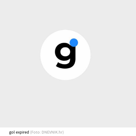
gol expired
(Foto: DNEVNIK.hr)