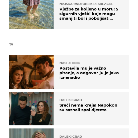
NAJSIGURNIJI OBLIK REKREACIJE
Vježbe za koljeno u moru: 5
sigurnih vježbi koje mogu
smanjiti bol i poboljšati
pokretljivost
TV
NASLJEDNIK
Postavila mu je važno
pitanje, a odgovor ju je jako
iznenadio
DALEKI GRAD
Sreći nema kraja! Napokon
su saznali spol djeteta
DALEKI GRAD