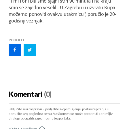
''I mi i oni bili smo sjajni svih 90 minuta i na kraju
smo se zajedno veselili. U Zagrebu u uzvratu Kupa
možemo ponoviti ovakvu utakmicu'', poručio je 20-
godišnji veznjak.
PODIJELI
Komentari
(0)
Uključite se u raspravu – podijelite svoje mišljenje, postavite pitanja ili
ponudite svoj pogled na temu. Vaš komentar može potaknuti zanimljiv
dijalog i obogatiti zajednicu našeg portala.