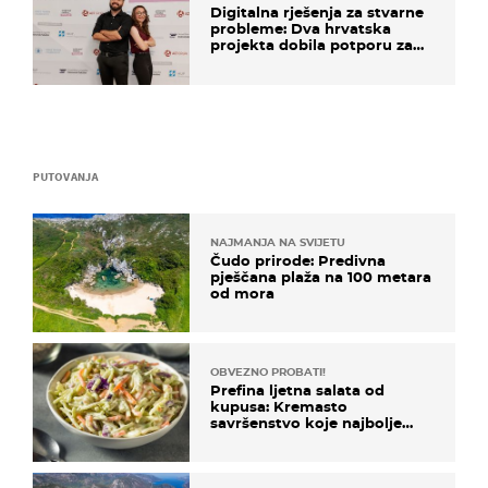
Digitalna rješenja za stvarne
probleme: Dva hrvatska
projekta dobila potporu za
razvoj
PUTOVANJA
NAJMANJA NA SVIJETU
Čudo prirode: Predivna
pješčana plaža na 100 metara
od mora
OBVEZNO PROBATI!
Prefina ljetna salata od
kupusa: Kremasto
savršenstvo koje najbolje
paše uz pečeno meso