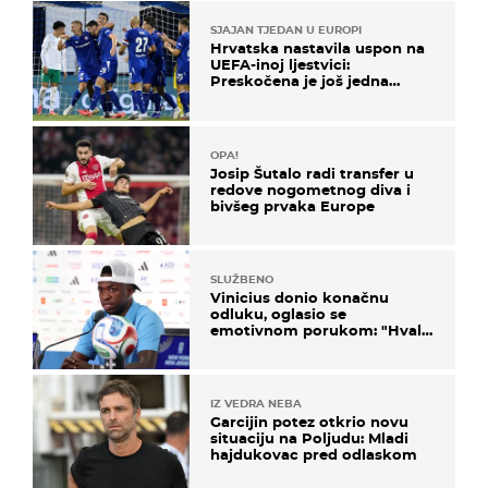
SJAJAN TJEDAN U EUROPI
Hrvatska nastavila uspon na
UEFA-inoj ljestvici:
Preskočena je još jedna
država
OPA!
Josip Šutalo radi transfer u
redove nogometnog diva i
bivšeg prvaka Europe
SLUŽBENO
Vinicius donio konačnu
odluku, oglasio se
emotivnom porukom: "Hvala
vam svima"
IZ VEDRA NEBA
Garcijin potez otkrio novu
situaciju na Poljudu: Mladi
hajdukovac pred odlaskom