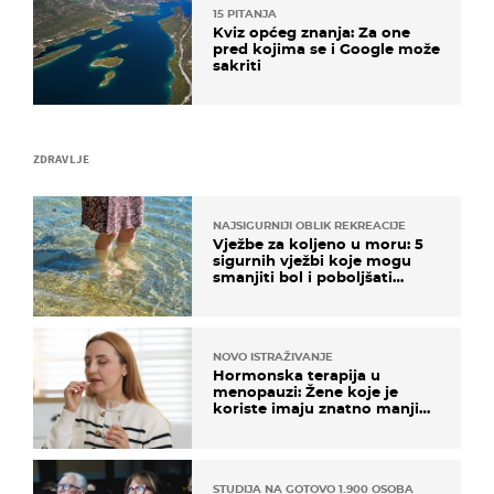
15 PITANJA
Kviz općeg znanja: Za one
pred kojima se i Google može
sakriti
ZDRAVLJE
NAJSIGURNIJI OBLIK REKREACIJE
Vježbe za koljeno u moru: 5
sigurnih vježbi koje mogu
smanjiti bol i poboljšati
pokretljivost
NOVO ISTRAŽIVANJE
Hormonska terapija u
menopauzi: Žene koje je
koriste imaju znatno manji
rizik od ovoga
STUDIJA NA GOTOVO 1.900 OSOBA