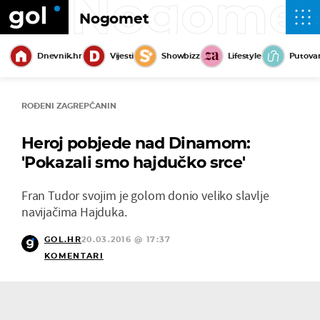
Nogome
Nogomet
Dnevnik.hr
Vijesti
Showbizz
Lifestyle
Putova
ROĐENI ZAGREPČANIN
Heroj pobjede nad Dinamom:
'Pokazali smo hajdučko srce'
Fran Tudor svojim je golom donio veliko slavlje
navijačima Hajduka.
GOL.HR
20.03.2016 @ 17:37
KOMENTARI