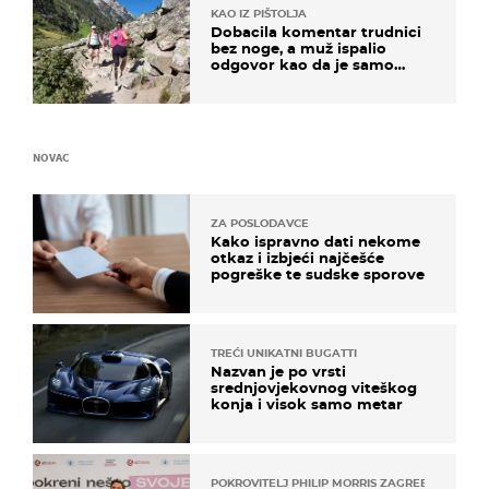
KAO IZ PIŠTOLJA
Dobacila komentar trudnici
bez noge, a muž ispalio
odgovor kao da je samo
čekao…
NOVAC
ZA POSLODAVCE
Kako ispravno dati nekome
otkaz i izbjeći najčešće
pogreške te sudske sporove
TREĆI UNIKATNI BUGATTI
Nazvan je po vrsti
srednjovjekovnog viteškog
konja i visok samo metar
POKROVITELJ PHILIP MORRIS ZAGREB