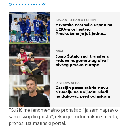
SJAJAN TJEDAN U EUROPI
Hrvatska nastavila uspon na
UEFA-inoj ljestvici:
Preskočena je još jedna
država
OPA!
Josip Šutalo radi transfer u
redove nogometnog diva i
bivšeg prvaka Europe
IZ VEDRA NEBA
Garcijin potez otkrio novu
situaciju na Poljudu: Mladi
hajdukovac pred odlaskom
''Sušić me fenomenalno pronašao i ja sam napravio
samo svoj dio posla'', rekao je Tudor nakon susreta,
prenosi Dalmatinski portal.