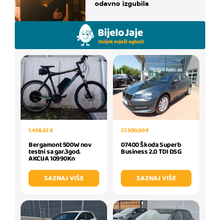
odavno izgubila
27.500,00 €
1.458,62 €
07400 Škoda Superb
Bergamont 500W nov
Business 2.0 TDI DSG
testni sa gar.3god.
AKCIJA 10990Kn
SAZNAJ VIŠE
SAZNAJ VIŠE