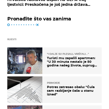
ljestvici: Preskočena je još jedna država...
Pronađite što vas zanima
VIJESTI
"I DALJE SU PLESALI, VRIŠTALI..."
Turisti mu zapalili apartman:
"U 30 minuta nestalo je 50
godina našeg života, supruga
i ja ne možemo oka sklopiti"
PRIMORJE
Potres zatresao obalu: "Čula
sam razbijanje čaša u stanu
iznad"