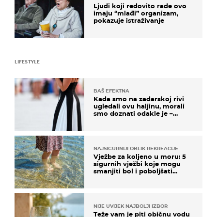
Ljudi koji redovito rade ovo
imaju “mlađi” organizam,
pokazuje istraživanje
LIFESTYLE
BAŠ EFEKTNA
Kada smo na zadarskoj rivi
ugledali ovu haljinu, morali
smo doznati odakle je –
košta samo 18 eura
NAJSIGURNIJI OBLIK REKREACIJE
Vježbe za koljeno u moru: 5
sigurnih vježbi koje mogu
smanjiti bol i poboljšati
pokretljivost
NIJE UVIJEK NAJBOLJI IZBOR
Teže vam je piti običnu vodu