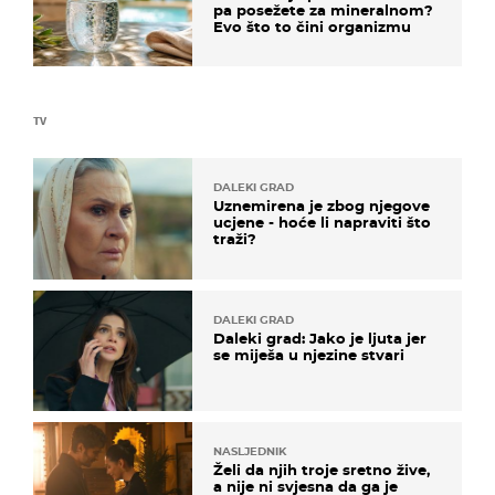
pa posežete za mineralnom?
Evo što to čini organizmu
TV
DALEKI GRAD
Uznemirena je zbog njegove
ucjene - hoće li napraviti što
traži?
DALEKI GRAD
Daleki grad: Jako je ljuta jer
se miješa u njezine stvari
NASLJEDNIK
Želi da njih troje sretno žive,
a nije ni svjesna da ga je