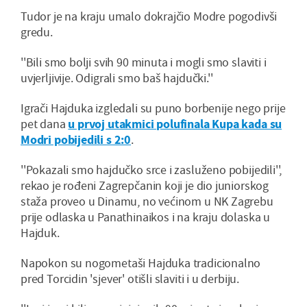
Tudor je na kraju umalo dokrajčio Modre pogodivši
gredu.
''Bili smo bolji svih 90 minuta i mogli smo slaviti i
uvjerljivije. Odigrali smo baš hajdučki.''
Igrači Hajduka izgledali su puno borbenije nego prije
pet dana
u prvoj utakmici polufinala Kupa kada su
Modri pobijedili s 2:0
.
''Pokazali smo hajdučko srce i zasluženo pobijedili'',
rekao je rođeni Zagrepčanin koji je dio juniorskog
staža proveo u Dinamu, no većinom u NK Zagrebu
prije odlaska u Panathinaikos i na kraju dolaska u
Hajduk.
Napokon su nogometaši Hajduka tradicionalno
pred Torcidin 'sjever' otišli slaviti i u derbiju.