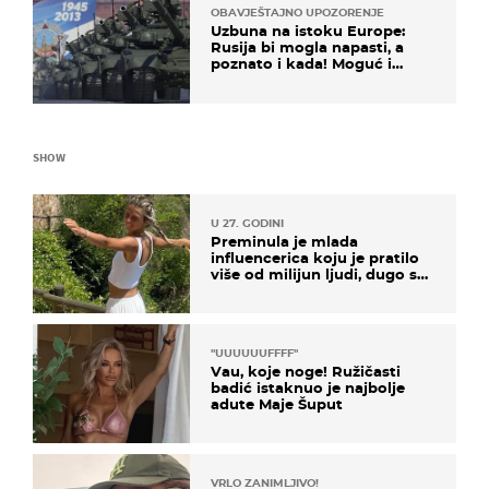
OBAVJEŠTAJNO UPOZORENJE
Uzbuna na istoku Europe:
Rusija bi mogla napasti, a
poznato i kada! Moguć i
kopneni upad u članicu
NATO-a
SHOW
U 27. GODINI
Preminula je mlada
influencerica koju je pratilo
više od milijun ljudi, dugo se
borila s opakom bolešću
"UUUUUUFFFF"
Vau, koje noge! Ružičasti
badić istaknuo je najbolje
adute Maje Šuput
VRLO ZANIMLJIVO!