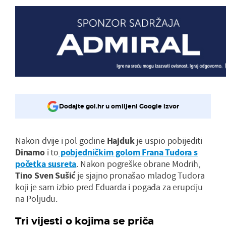
Dodajte gol.hr u omiljeni Google izvor
Nakon dvije i pol godine
Hajduk
je uspio pobijediti
Dinamo
i to
pobjedničkim golom Frana Tudora s
početka susreta
. Nakon pogreške obrane Modrih,
Tino Sven Sušić
je sjajno pronašao mladog Tudora
koji je sam izbio pred Eduarda i pogađa za erupciju
na Poljudu.
Tri vijesti o kojima se priča