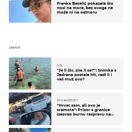
Franka Batelić pokazala što
nosi na more, bez ovoga ne
može ni na odmoru
ZABAVA
LOL
"Je li živ, zna li se?": Snimka s
Jadrana postala hit, radi li i
vaš muž ovo?
ŠTO KAŽETE?
"Hrvat sam, ali ovo je
sramota": Prizor s granice
izazvao burnu raspravu na
društvenim mrežama