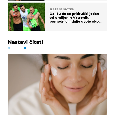
SLAŽE SE STOŽER
Daliću će se pridružiti jedan
od omiljenih Vatrenih,
pomoćnici i dalje dvoje oko
ponude
Nastavi čitati