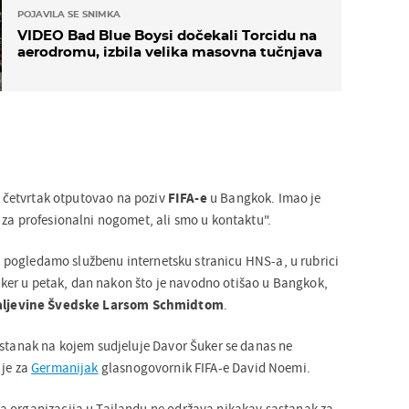
POJAVILA SE SNIMKA
VIDEO Bad Blue Boysi dočekali Torcidu na
aerodromu, izbila velika masovna tučnjava
 u četvrtak otputovao na poziv
FIFA-e
u Bangkok. Imao je
 za profesionalni nogomet, ali smo u kontaktu".
ako pogledamo službenu internetsku stranicu HNS-a, u rubrici
 Šuker u petak, dan nakon što je navodno otišao u Bangkok,
aljevine Švedske Larsom Schmidtom
.
astanak na kojem sudjeluje Davor Šuker se danas ne
 je za
Germanijak
glasnogovornik FIFA-e David Noemi.
a organizacija u Tajlandu ne održava nikakav sastanak za