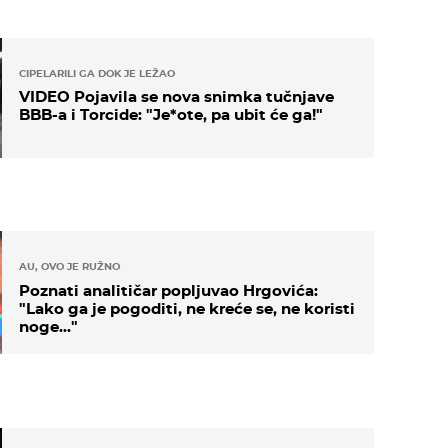
CIPELARILI GA DOK JE LEŽAO
VIDEO Pojavila se nova snimka tučnjave
BBB-a i Torcide: "Je*ote, pa ubit će ga!"
AU, OVO JE RUŽNO
Poznati analitičar popljuvao Hrgovića:
"Lako ga je pogoditi, ne kreće se, ne koristi
noge..."