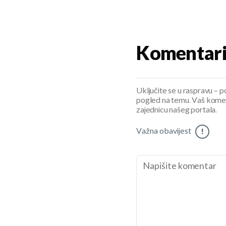
Komentar
Uključite se u raspravu – pod
pogled na temu. Vaš koment
zajednicu našeg portala.
Važna obavijest
!