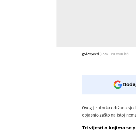
gol expired
(Foto: DNEVNIK.hr)
Dodaj
Ovog je utorka održana sje
objasnio zašto na istoj nem
Tri vijesti o kojima se p