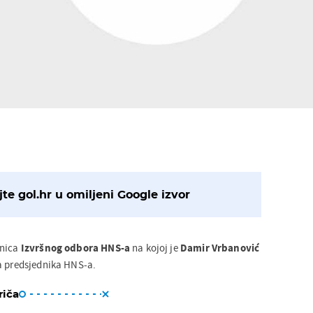
te gol.hr u omiljeni Google izvor
dnica
Izvršnog odbora HNS-a
na kojoj je
Damir Vrbanović
a predsjednika HNS-a.
riča