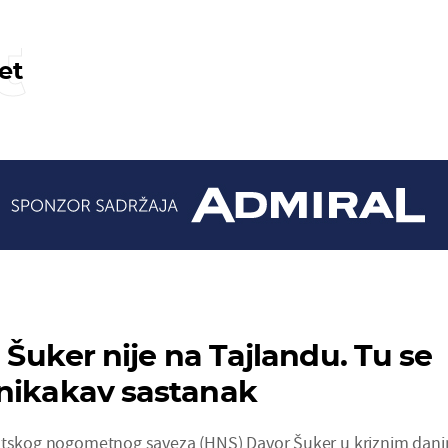
t
et
: Šuker nije na Tajlandu. Tu se
nikakav sastanak
vatskog nogometnog saveza (HNS) Davor Šuker u kriznim dan