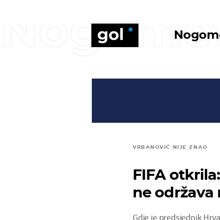
Nogome
Nogom
VRBANOVIĆ NIJE ZNAO
FIFA otkrila
ne održava 
Gdje je predsjednik Hr