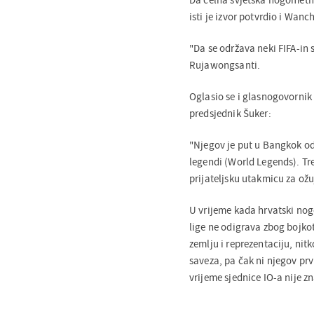
isti je izvor potvrdio i Wa
"Da se održava neki FIFA-in 
Rujawongsanti.
Oglasio se i glasnogovorni
predsjednik Šuker:
"Njegov je put u Bangkok od
legendi (World Legends). Tr
prijateljsku utakmicu za ožu
U vrijeme kada hrvatski nogo
lige ne odigrava zbog bojko
zemlju i reprezentaciju, ni
saveza, pa čak ni njegov prv
vrijeme sjednice IO-a nije z