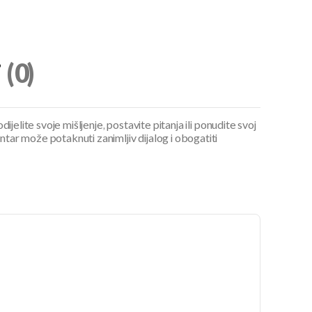
i
(0)
ijelite svoje mišljenje, postavite pitanja ili ponudite svoj
ar može potaknuti zanimljiv dijalog i obogatiti