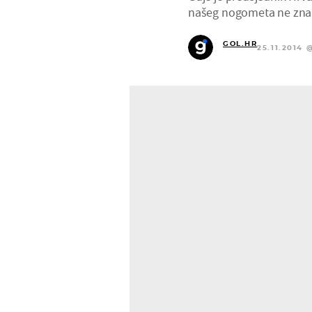
našeg nogometa ne zna n
GOL.HR
25.11.2014 