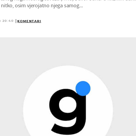
itko, osim vjerojatno njega samog...
@ 20:40
KOMENTARI