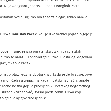
nchai Rujawongsanti, sportski urednik Bangkok Posta.
sastanak ovdje, sigurno bih znao za njega", rekao nam je
k HNS-a
Tomislav Pacak
, koji je u konačnici pojasnio gdje je
gođen. Tamo se igra prijateljska utakmica svjetskih
enutno se nalazi u Londonu gdje, između ostalog, dogovara
jak", rekao je Pacak.
met prolazi kroz najdublju krizu, kada se derbi susret prve
ta momčadi i u trenucima kada hrvatski navijači sramote
tko točno ne zna gdje je predsjednik Hrvatskog nogometnog
i suradnik Vrbanović, izvršni predsjednik HNS-a koji u
nao gdje je njegov predsjednik.