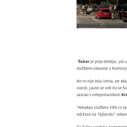
"
Šuker
je prije derbija, još
službene obaveze u Komisiji
No to nije bila istina, jer 
vijesti, jasno se vidi da se
sastao s veleposlanikom
Kr
"Nikakav službeni FIFA-in s
održava na Tajlandu", rekao
Da čelna svjetska nogometn