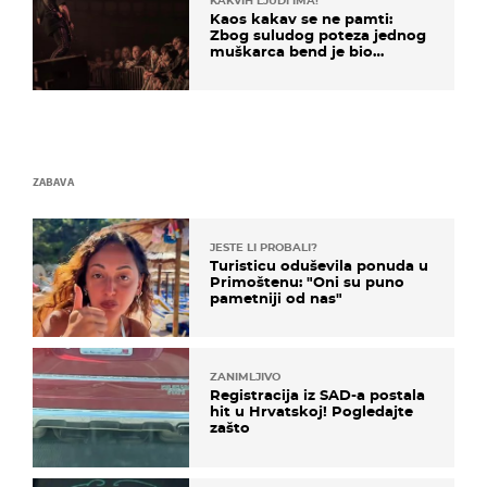
KAKVIH LJUDI IMA!
Kaos kakav se ne pamti:
Zbog suludog poteza jednog
muškarca bend je bio
prisiljen prekinuti nastup
ZABAVA
JESTE LI PROBALI?
Turisticu oduševila ponuda u
Primoštenu: "Oni su puno
pametniji od nas"
ZANIMLJIVO
Registracija iz SAD-a postala
hit u Hrvatskoj! Pogledajte
zašto