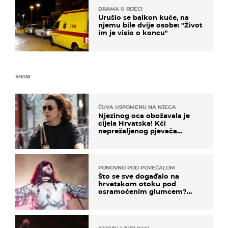
DRAMA U RIJECI
Urušio se balkon kuće, na
njemu bile dvije osobe: "Život
im je visio o koncu"
SHOW
ČUVA USPOMENU NA NJEGA
Njezinog oca obožavala je
cijela Hrvatska! Kći
neprežaljenog pjevača
projurila špicom na dva
kotača
PONOVNO POD POVEĆALOM
Što se sve događalo na
hrvatskom otoku pod
osramoćenim glumcem?
Bizarni prizori i danas
izazivaju nevjericu