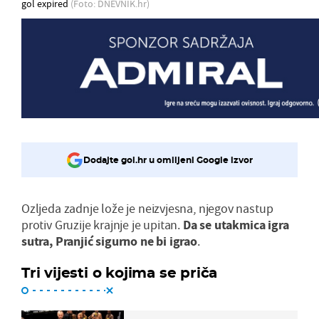
gol expired
(Foto: DNEVNIK.hr)
Dodajte gol.hr u omiljeni Google izvor
Ozljeda zadnje lože je neizvjesna, njegov nastup
protiv Gruzije krajnje je upitan.
Da se utakmica igra
sutra, Pranjić sigurno ne bi igrao
.
Tri vijesti o kojima se priča