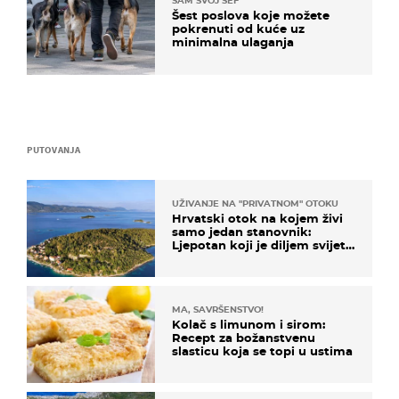
SAM SVOJ ŠEF
Šest poslova koje možete
pokrenuti od kuće uz
minimalna ulaganja
PUTOVANJA
UŽIVANJE NA "PRIVATNOM" OTOKU
Hrvatski otok na kojem živi
samo jedan stanovnik:
Ljepotan koji je diljem svijeta
poznat po svojem "bijelom
zlatu"
MA, SAVRŠENSTVO!
Kolač s limunom i sirom:
Recept za božanstvenu
slasticu koja se topi u ustima