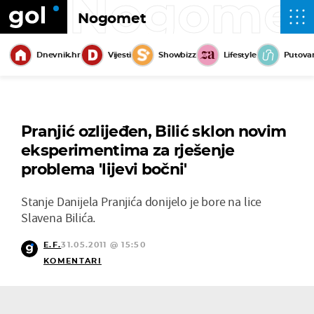
Nogome
Nogomet
Dnevnik.hr
Vijesti
Showbizz
Lifestyle
Putova
Pranjić ozlijeđen, Bilić sklon novim
eksperimentima za rješenje
problema 'lijevi bočni'
Stanje Danijela Pranjića donijelo je bore na lice
Slavena Bilića.
E.F.
31.05.2011 @ 15:50
KOMENTARI