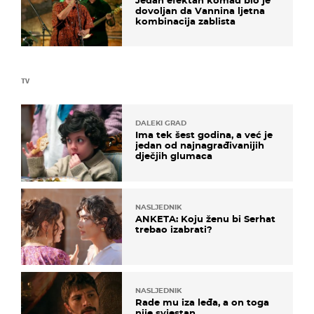
Jedan efektan komad bio je
dovoljan da Vannina ljetna
kombinacija zablista
TV
DALEKI GRAD
Ima tek šest godina, a već je
jedan od najnagrađivanijih
dječjih glumaca
NASLJEDNIK
ANKETA: Koju ženu bi Serhat
trebao izabrati?
NASLJEDNIK
Rade mu iza leđa, a on toga
nije svjestan