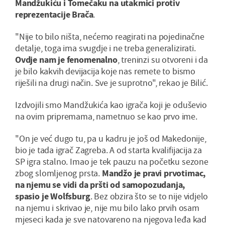
Mandžukiću i Tomečaku na utakmici protiv
reprezentacije Brača
.
"Nije to bilo ništa, nećemo reagirati na pojedinačne
detalje, toga ima svugdje i ne treba generalizirati.
Ovdje nam je fenomenalno
, treninzi su otvoreni i da
je bilo kakvih devijacija koje nas remete to bismo
riješili na drugi način. Sve je suprotno", rekao je Bilić.
Izdvojili smo Mandžukića kao igrača koji je oduševio
na ovim pripremama, nametnuo se kao prvo ime.
"On je već dugo tu, pa u kadru je još od Makedonije,
bio je tada igrač Zagreba. A od starta kvalifijacija za
SP igra stalno. Imao je tek pauzu na početku sezone
zbog slomljenog prsta.
Mandžo je pravi prvotimac,
na njemu se vidi da pršti od samopozudanja,
spasio je Wolfsburg
. Bez obzira što se to nije vidjelo
na njemu i skrivao je, nije mu bilo lako prvih osam
mjeseci kada je sve natovareno na njegova leđa kad