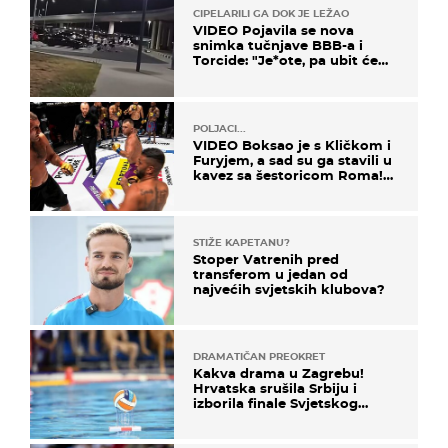
CIPELARILI GA DOK JE LEŽAO
VIDEO Pojavila se nova
snimka tučnjave BBB-a i
Torcide: "Je*ote, pa ubit će
ga!"
POLJACI...
VIDEO Boksao je s Kličkom i
Furyjem, a sad su ga stavili u
kavez sa šestoricom Roma!
Pogledajte kako je završilo
STIŽE KAPETANU?
Stoper Vatrenih pred
transferom u jedan od
najvećih svjetskih klubova?
DRAMATIČAN PREOKRET
Kakva drama u Zagrebu!
Hrvatska srušila Srbiju i
izborila finale Svjetskog
prvenstva