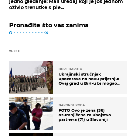
jedno gledanje: Mali uređaj koji je još jednom
oživio trenutke s ple...
Pronađite što vas zanima
VIJESTI
BURE BARUTA
Ukrajinski stručnjak
upozorava na novu prijetnju:
Ovaj grad u BiH-u bi mogao
biti žarište
NAKON SUKOBA
FOTO Ovo je žena (36)
osumnjičena za ubojstvo
partnera (71) u Slavoniji