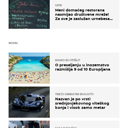
UPS!
Meni domaćeg restorana
nasmijao društvene mreže!
Za sve je zaslužan urnebesan
naziv jela
NOVAC
KAMO BI OTIŠLI?
O preseljenju u inozemstvo
razmišlja 9 od 10 Europljana
TREĆI UNIKATNI BUGATTI
Nazvan je po vrsti
srednjovjekovnog viteškog
konja i visok samo metar