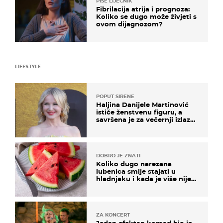
PIŠE LIJEČNIK
Fibrilacija atrija i prognoza:
Koliko se dugo može živjeti s
ovom dijagnozom?
LIFESTYLE
POPUT SIRENE
Haljina Danijele Martinović
ističe ženstvenu figuru, a
savršena je za večernji izlazak
na moru
DOBRO JE ZNATI
Koliko dugo narezana
lubenica smije stajati u
hladnjaku i kada je više nije
sigurno jesti?
ZA KONCERT