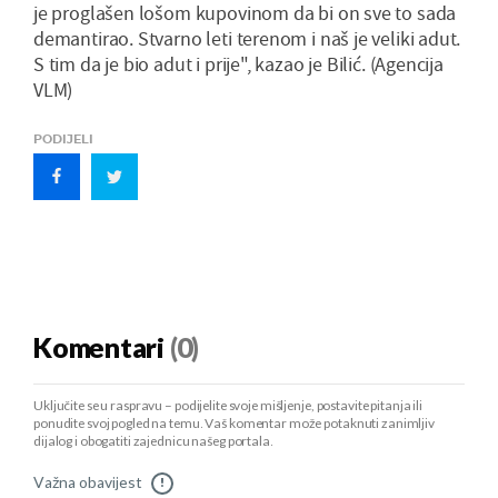
je proglašen lošom kupovinom da bi on sve to sada
demantirao. Stvarno leti terenom i naš je veliki adut.
S tim da je bio adut i prije", kazao je Bilić. (Agencija
VLM)
PODIJELI
Komentari
(0)
Uključite se u raspravu – podijelite svoje mišljenje, postavite pitanja ili
ponudite svoj pogled na temu. Vaš komentar može potaknuti zanimljiv
dijalog i obogatiti zajednicu našeg portala.
Važna obavijest
!