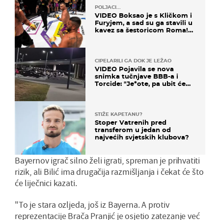
POLJACI...
VIDEO Boksao je s Kličkom i
Furyjem, a sad su ga stavili u
kavez sa šestoricom Roma!
Pogledajte kako je završilo
CIPELARILI GA DOK JE LEŽAO
VIDEO Pojavila se nova
snimka tučnjave BBB-a i
Torcide: "Je*ote, pa ubit će
ga!"
STIŽE KAPETANU?
Stoper Vatrenih pred
transferom u jedan od
najvećih svjetskih klubova?
Bayernov igrač silno želi igrati, spreman je prihvatiti
rizik, ali Bilić ima drugačija razmišljanja i čekat će što
će liječnici kazati.
"To je stara ozljeda, još iz Bayerna. A protiv
reprezentacije Brača Pranjić je osjetio zatezanje već