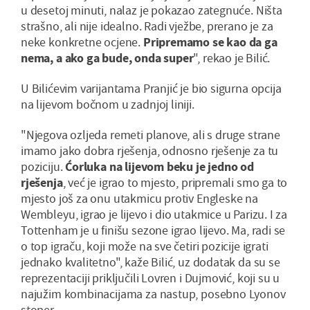
u desetoj minuti, nalaz je pokazao zategnuće. Ništa
strašno, ali nije idealno. Radi vježbe, prerano je za
neke konkretne ocjene.
Pripremamo se kao da ga
nema, a ako ga bude, onda super
", rekao je Bilić.
U Bilićevim varijantama Pranjić je bio sigurna opcija
na lijevom bočnom u zadnjoj liniji.
"Njegova ozljeda remeti planove, ali s druge strane
imamo jako dobra rješenja, odnosno rješenje za tu
poziciju.
Ćorluka na lijevom beku je jedno od
rješenja
, već je igrao to mjesto, pripremali smo ga to
mjesto još za onu utakmicu protiv Engleske na
Wembleyu, igrao je lijevo i dio utakmice u Parizu. I za
Tottenham je u finišu sezone igrao lijevo. Ma, radi se
o top igraču, koji može na sve četiri pozicije igrati
jednako kvalitetno", kaže Bilić, uz dodatak da su se
reprezentaciji priključili Lovren i Dujmović, koji su u
najužim kombinacijama za nastup, posebno Lyonov
stoper.