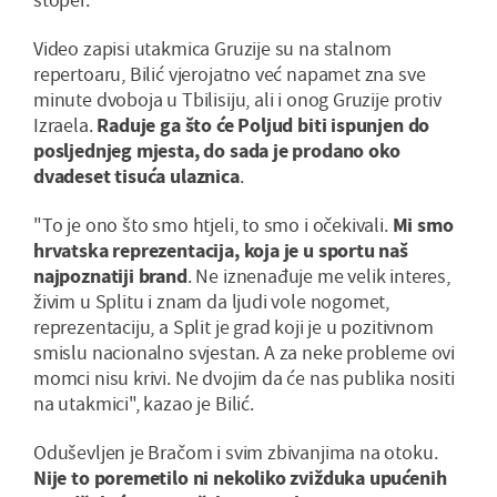
Video zapisi utakmica Gruzije su na stalnom
repertoaru, Bilić vjerojatno već napamet zna sve
minute dvoboja u Tbilisiju, ali i onog Gruzije protiv
Izraela.
Raduje ga što će Poljud biti ispunjen do
posljednjeg mjesta, do sada je prodano oko
dvadeset tisuća ulaznica
.
"To je ono što smo htjeli, to smo i očekivali.
Mi smo
hrvatska reprezentacija, koja je u sportu naš
najpoznatiji brand
. Ne iznenađuje me velik interes,
živim u Splitu i znam da ljudi vole nogomet,
reprezentaciju, a Split je grad koji je u pozitivnom
smislu nacionalno svjestan. A za neke probleme ovi
momci nisu krivi. Ne dvojim da će nas publika nositi
na utakmici", kazao je Bilić.
Oduševljen je Bračom i svim zbivanjima na otoku.
Nije to poremetilo ni nekoliko zvižduka upućenih