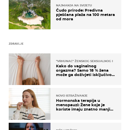
NAJMANJA NA SVIJETU
Čudo prirode: Predivna
pješčana plaža na 100 metara
od mora
ZDRAVLJE
"VRHUNAC" ŽENSKOG SEKSUALNOG ISKUSTVA
Kako do vaginalnog
orgazma? Samo 18 % žena
može ga doživjeti isključivo
na ovaj način
NOVO ISTRAŽIVANJE
Hormonska terapija u
menopauzi: Žene koje je
koriste imaju znatno manji
rizik od ovoga