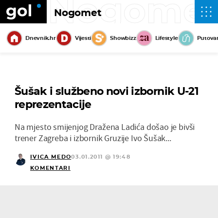
Nogome
Nogomet
Dnevnik.hr
Vijesti
Showbizz
Lifestyle
Putova
Šušak i službeno novi izbornik U-21
reprezentacije
Na mjesto smijenjog Dražena Ladića došao je bivši
trener Zagreba i izbornik Gruzije Ivo Šušak...
IVICA MEDO
03.01.2011 @ 19:48
KOMENTARI