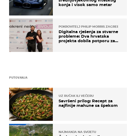
srednjovjekovnog viteškog
konja i visok samo metar
POKROVITELJ PHILIP MORRIS ZAGREB
Digitalna rješenja za stvarne
probleme: Dva hrvatska
projekta dobila potporu za
razvoj
PUTOVANJA
UZ RUČAK ILI VEČERU
Savršeni prilog: Recept za
najfinije mahune sa špekom
NAJMANJA NA SVIJETU