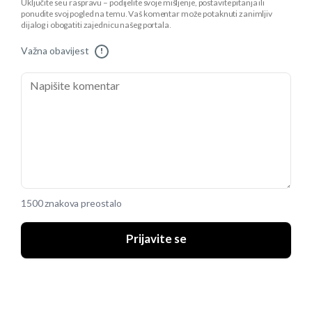
Uključite se u raspravu – podijelite svoje mišljenje, postavite pitanja ili
ponudite svoj pogled na temu. Vaš komentar može potaknuti zanimljiv
dijalog i obogatiti zajednicu našeg portala.
Važna obavijest
!
1500 znakova preostalo
Prijavite se