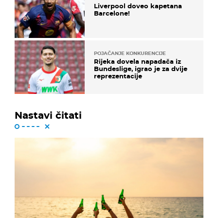
Liverpool doveo kapetana
Barcelone!
POJAČANJE KONKURENCIJE
Rijeka dovela napadača iz
Bundeslige, igrao je za dvije
reprezentacije
Nastavi čitati