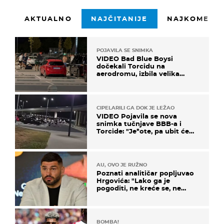
AKTUALNO
NAJČITANIJE
NAJKOMENTI
POJAVILA SE SNIMKA
VIDEO Bad Blue Boysi
dočekali Torcidu na
aerodromu, izbila velika
masovna tučnjava
CIPELARILI GA DOK JE LEŽAO
VIDEO Pojavila se nova
snimka tučnjave BBB-a i
Torcide: "Je*ote, pa ubit će
ga!"
AU, OVO JE RUŽNO
Poznati analitičar popljuvao
Hrgovića: "Lako ga je
pogoditi, ne kreće se, ne
koristi noge..."
BOMBA!