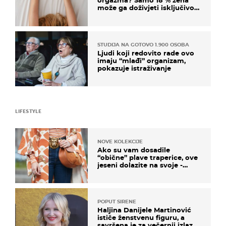
orgazma? Samo 18 % žena
može ga doživjeti isključivo
na ovaj način
STUDIJA NA GOTOVO 1.900 OSOBA
Ljudi koji redovito rade ovo
imaju “mlađi” organizam,
pokazuje istraživanje
LIFESTYLE
NOVE KOLEKCIJE
Ako su vam dosadile
“obične” plave traperice, ove
jeseni dolazite na svoje -
izdvajamo 15 hit modela
POPUT SIRENE
Haljina Danijele Martinović
ističe ženstvenu figuru, a
savršena je za večernji izlazak