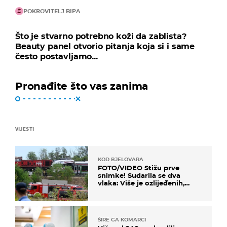
POKROVITELJ BIPA
Što je stvarno potrebno koži da zablista?
Beauty panel otvorio pitanja koja si i same
često postavljamo...
Pronađite što vas zanima
VIJESTI
KOD BJELOVARA
FOTO/VIDEO Stižu prve
snimke! Sudarila se dva
vlaka: Više je ozlijeđenih,
hitne službe na terenu
ŠIRE GA KOMARCI