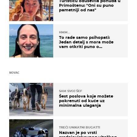
Turisticu oduševila ponuda u
Primoštenu: "Oni su puno
pametniji od nas"
HMM…
To rade samo psihopati:
Jedan detalj s mora može
vam otkriti puno o
prijateljima
NOVAC
SAM SVOJ ŠEF
Šest poslova koje možete
pokrenuti od kuće uz
minimalna ulaganja
TREĆI UNIKATNI BUGATTI
Nazvan je po vrsti