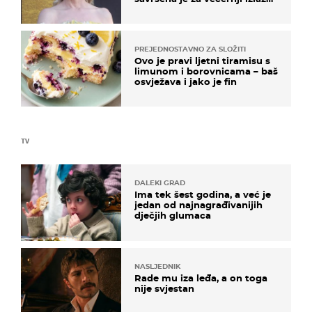
na moru
PREJEDNOSTAVNO ZA SLOŽITI
Ovo je pravi ljetni tiramisu s
limunom i borovnicama – baš
osvježava i jako je fin
TV
DALEKI GRAD
Ima tek šest godina, a već je
jedan od najnagrađivanijih
dječjih glumaca
NASLJEDNIK
Rade mu iza leđa, a on toga
nije svjestan