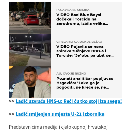
POJAVILA SE SNIMKA
VIDEO Bad Blue Boysi
dočekali Torcidu na
aerodromu, izbila velika
masovna tučnjava
CIPELARILI GA DOK JE LEŽAO
VIDEO Pojavila se nova
snimka tučnjave BBB-a i
Torcide: "Je*ote, pa ubit će
ga!"
AU, OVO JE RUŽNO
Poznati analitičar popljuvao
Hrgovića: "Lako ga je
pogoditi, ne kreće se, ne
koristi noge..."
>>
Ladić uzvraća HNS-u: Reći ću tko stoji iza svega!
>>
Ladić smijenjen s mjesta U-21 izbornika
Predstavnicima medija i cjelokupnoj hrvatskoj