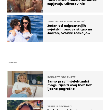
zapjevaju Oliverov hit!
"KAO DA SU NOVAK ĐOKOVIĆ"
Jedan od najpoznatijih
svjetskih parova stigao na
Jadran, ovakve reakcije
vjerojatno nisu očekivali
ZABAVA
POKAŽITE ŠTO ZNATE!
Samo pravi intelektualci
mogu riješiti ovaj kviz bez
ijedne pogreške
JESTE LI PROBALI?