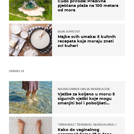
Čudo prirode: Predivna
pješčana plaža na 100 metara
od mora
BON APPETIT!
Majke svih umaka: 5 kultnih
recepata koje moraju znati
svi kuhari
ZDRAVLJE
NAJSIGURNIJI OBLIK REKREACIJE
Vježbe za koljeno u moru: 5
sigurnih vježbi koje mogu
smanjiti bol i poboljšati
pokretljivost
"VRHUNAC" ŽENSKOG SEKSUALNOG ISKUSTVA
Kako do vaginalnog