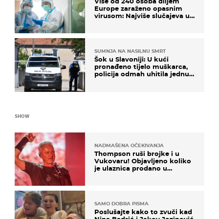
Više od 240 osoba diljem
Europe zaraženo opasnim
virusom: Najviše slučajeva u
našem susjedstvu
SUMNJA NA NASILNU SMRT
Šok u Slavoniji: U kući
pronađeno tijelo muškarca,
policija odmah uhitila jednu
osobu
SHOW
NADMAŠENA OČEKIVANJA
Thompson ruši brojke i u
Vukovaru! Objavljeno koliko
je ulaznica prodano u
kratkom vremenu
SAMO DOBRA PISMA
Poslušajte kako to zvuči kad
Nina Badrić i Jakov Jozinović