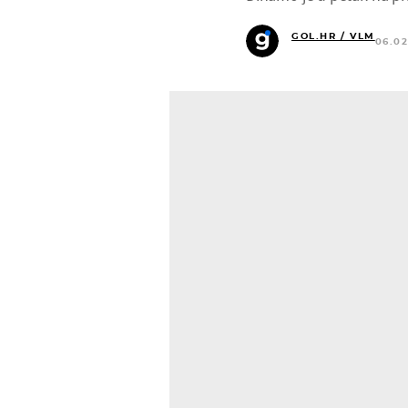
GOL.HR / VLM
06.02