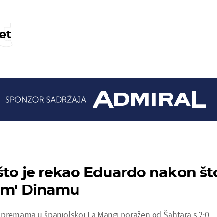
t
et
što je rekao Eduardo nakon št
vom' Dinamu
ipremama u španjolskoj La Mangi poražen od Šahtara s 2:0...