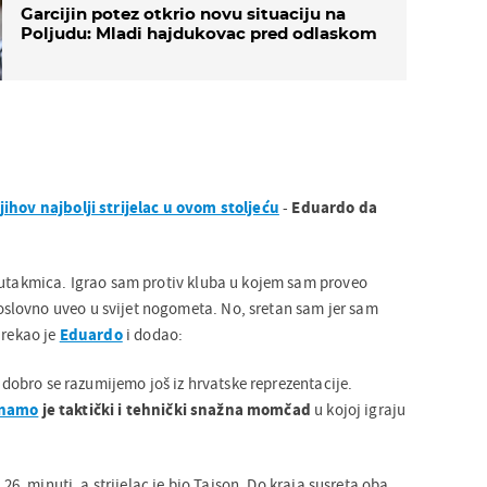
Garcijin potez otkrio novu situaciju na
Poljudu: Mladi hajdukovac pred odlaskom
ihov najbolji strijelac u ovom stoljeću
-
Eduardo da
 utakmica. Igrao sam protiv kluba u kojem sam proveo
lovno uveo u svijet nogometa. No, sretan sam jer sam
 rekao je
Eduardo
i dodao:
, dobro se razumijemo još iz hrvatske reprezentacije.
inamo
je taktički i tehnički snažna momčad
u kojoj igraju
u 26. minuti, a strijelac je bio Taison. Do kraja susreta oba