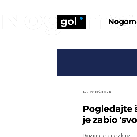
Nogome
Nogom
ZA PAMĆENJE
Pogledajte 
je zabio 's
Dinamo je u petak na pr