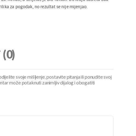
ilika za pogodak, no rezultat se nije mijenjao.
i
(0)
ijelite svoje mišljenje, postavite pitanja ili ponudite svoj
ar može potaknuti zanimljiv dijalog i obogatiti