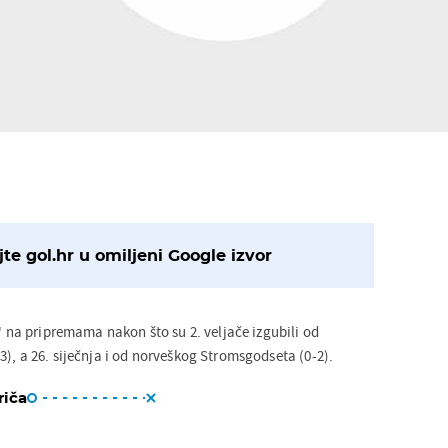
te gol.hr u omiljeni Google izvor
h' na pripremama nakon što su 2. veljače izgubili od
), a 26. siječnja i od norveškog Stromsgodseta (0-2).
riča