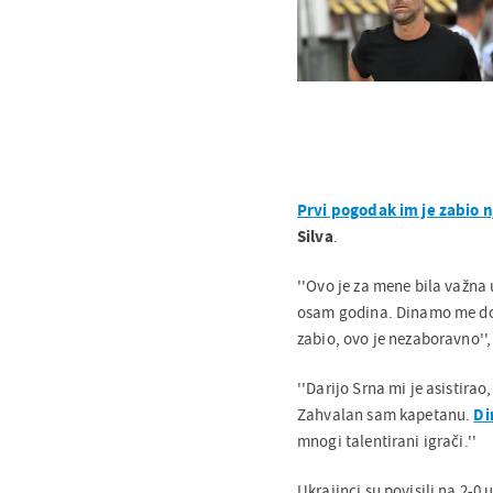
Prvi pogodak im je zabio nj
Silva
.
''Ovo je za mene bila važna
osam godina. Dinamo me dos
zabio, ovo je nezaboravno'',
''Darijo Srna mi je asistirao
Zahvalan sam kapetanu.
D
mnogi talentirani igrači.''
Ukrajinci su povisili na 2-0 