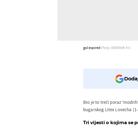
gol expired
(Foto: DNEVNIK.hr)
Dodaj
Bio je to treći poraz 'modri
bugarskog Litex Lovecha (1-3
Tri vijesti o kojima se p