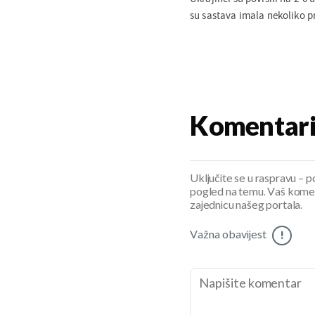
su sastava imala nekoliko pr
Komentar
Uključite se u raspravu – pod
pogled na temu. Vaš koment
zajednicu našeg portala.
Važna obavijest
!